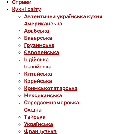
Страви
Кухні світу
Автентична українська кухня
Американська
Арабська
Баварська
Грузинська
Європейська
Індійська
Італійська
Китайська
Корейська
Кримськотатарська
Мексиканська
Середземноморська
Східна
Тайська
Українська
Французька