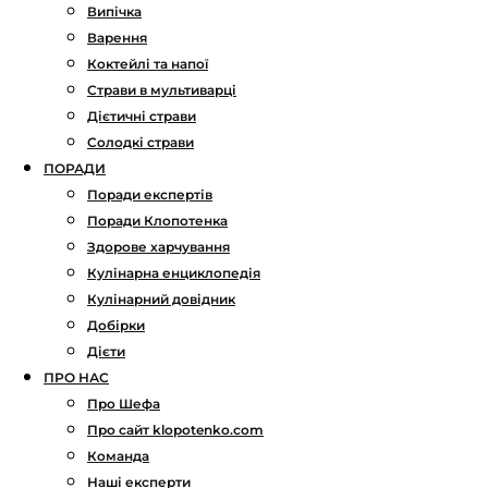
Випічка
Варення
Коктейлі та напої
Страви в мультиварці
Дієтичні страви
Солодкі страви
ПОРАДИ
Поради експертів
Поради Клопотенка
Здорове харчування
Кулінарна енциклопедія
Кулінарний довідник
Добірки
Дієти
ПРО НАС
Про Шефа
Про сайт klopotenko.com
Команда
Наші експерти