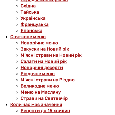
Східна
Тайська
Українська
Французька
Японська
Святкове меню
Новорічне меню
Закуски на Новий рік
М’ясні страви на Новий рік
Салати на Новий рік
Новорічні десерти
Різдвяне меню
М’ясні страви на Різдво
Великоднє меню
Меню на Масляну
Страви на Святвечір
Коли час має значення
Рецепти до 15 хвилин