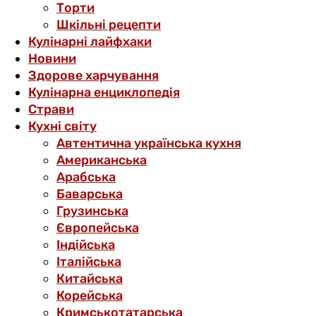
Торти
Шкільні рецепти
Кулінарні лайфхаки
Новини
Здорове харчування
Кулінарна енциклопедія
Страви
Кухні світу
Автентична українська кухня
Американська
Арабська
Баварська
Грузинська
Європейська
Індійська
Італійська
Китайська
Корейська
Кримськотатарська