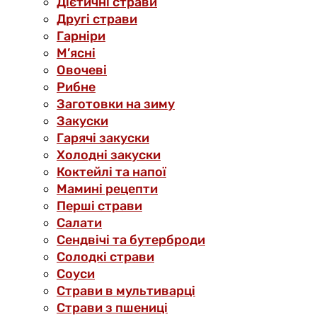
Дієтичні страви
Другі страви
Гарніри
М’ясні
Овочеві
Рибне
Заготовки на зиму
Закуски
Гарячі закуски
Холодні закуски
Коктейлі та напої
Мамині рецепти
Перші страви
Салати
Сендвічі та бутерброди
Солодкі страви
Соуси
Страви в мультиварці
Страви з пшениці