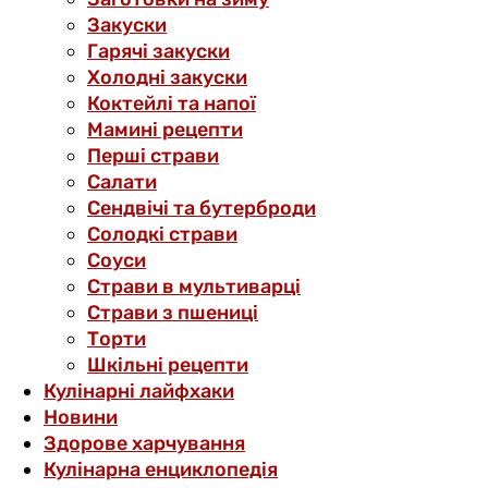
Закуски
Гарячі закуски
Холодні закуски
Коктейлі та напої
Мамині рецепти
Перші страви
Салати
Сендвічі та бутерброди
Солодкі страви
Соуси
Страви в мультиварці
Страви з пшениці
Торти
Шкільні рецепти
Кулінарні лайфхаки
Новини
Здорове харчування
Кулінарна енциклопедія