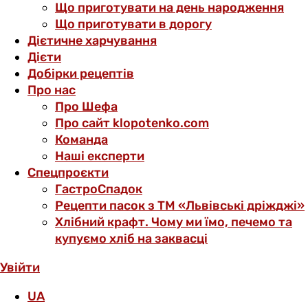
Що приготувати на день народження
Що приготувати в дорогу
Дієтичне харчування
Дієти
Добірки рецептів
Про нас
Про Шефа
Про сайт klopotenko.com
Команда
Наші експерти
Спецпроєкти
ГастроСпадок
Рецепти пасок з ТМ «Львівські дріжджі»
Хлібний крафт. Чому ми їмо, печемо та
купуємо хліб на заквасці
Увійти
UA