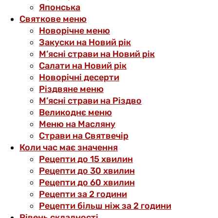
Японська
Святкове меню
Новорічне меню
Закуски на Новий рік
М’ясні страви на Новий рік
Салати на Новий рік
Новорічні десерти
Різдвяне меню
М’ясні страви на Різдво
Великоднє меню
Меню на Масляну
Страви на Святвечір
Коли час має значення
Рецепти до 15 хвилин
Рецепти до 30 хвилин
Рецепти до 60 хвилин
Рецепти за 2 години
Рецепти більш ніж за 2 години
Рівень складності