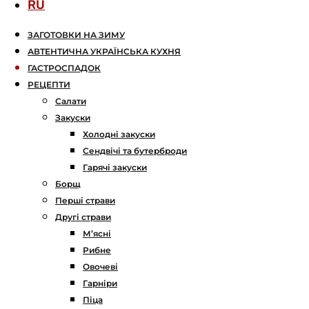
RU
ЗАГОТОВКИ НА ЗИМУ
АВТЕНТИЧНА УКРАЇНСЬКА КУХНЯ
ГАСТРОСПАДОК
РЕЦЕПТИ
Салати
Закуски
Холодні закуски
Сендвічі та бутерброди
Гарячі закуски
Борщ
Перші страви
Другі страви
М’ясні
Рибне
Овочеві
Гарніри
Піца