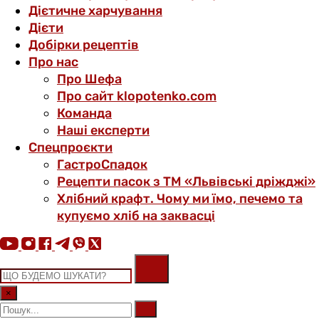
Дієтичне харчування
Дієти
Добірки рецептів
Про нас
Про Шефа
Про сайт klopotenko.com
Команда
Наші експерти
Спецпроєкти
ГастроСпадок
Рецепти пасок з ТМ «Львівські дріжджі»
Хлібний крафт. Чому ми їмо, печемо та
купуємо хліб на заквасці
×