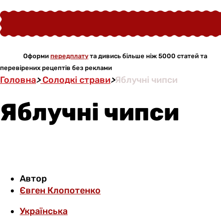
Оформи
передплату
та дивись більше ніж 5000 статей та
перевірених рецептів без реклами
Головна
>
Солодкі страви
>
Яблучні чипси
Яблучні чипси
Автор
Євген Клопотенко
Українська