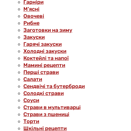
Гарніри
М’ясні
Овочеві
Рибне
Заготовки на зиму
Закуски
Гарячі закуски
Холодні закуски
Коктейлі та напої
Мамині рецепти
Перші страви
Салати
Сендвічі та бутерброди
Солодкі страви
Соуси
Страви в мультиварці
Страви з пшениці
Торти
Шкільні рецепти