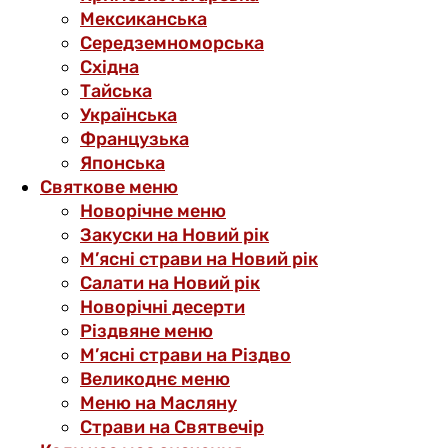
Мексиканська
Середземноморська
Східна
Тайська
Українська
Французька
Японська
Святкове меню
Новорічне меню
Закуски на Новий рік
М’ясні страви на Новий рік
Салати на Новий рік
Новорічні десерти
Різдвяне меню
М’ясні страви на Різдво
Великоднє меню
Меню на Масляну
Страви на Святвечір