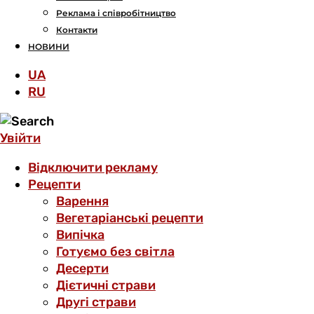
Реклама і співробітництво
Контакти
НОВИНИ
UA
RU
Увійти
Відключити рекламу
Рецепти
Варення
Вегетаріанські рецепти
Випічка
Готуємо без світла
Десерти
Дієтичні страви
Другі страви