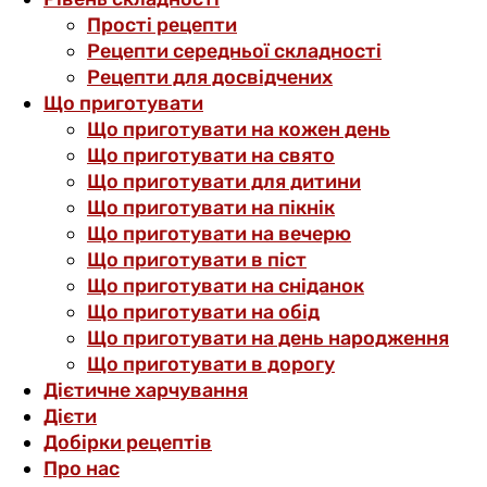
Прості рецепти
Рецепти середньої складності
Рецепти для досвідчених
Що приготувати
Що приготувати на кожен день
Що приготувати на свято
Що приготувати для дитини
Що приготувати на пікнік
Що приготувати на вечерю
Що приготувати в піст
Що приготувати на сніданок
Що приготувати на обід
Що приготувати на день народження
Що приготувати в дорогу
Дієтичне харчування
Дієти
Добірки рецептів
Про нас