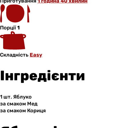
Приготування
1 година 40 хвилин
Порції
1
Складність
Easy
Інгредієнти
1 шт.
Яблуко
за смаком
Мед
за смаком
Кориця