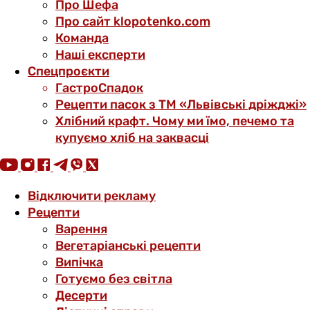
Про Шефа
Про сайт klopotenko.com
Команда
Наші експерти
Спецпроєкти
ГастроСпадок
Рецепти пасок з ТМ «Львівські дріжджі»
Хлібний крафт. Чому ми їмо, печемо та
купуємо хліб на заквасці
Відключити рекламу
Рецепти
Варення
Вегетаріанські рецепти
Випічка
Готуємо без світла
Десерти