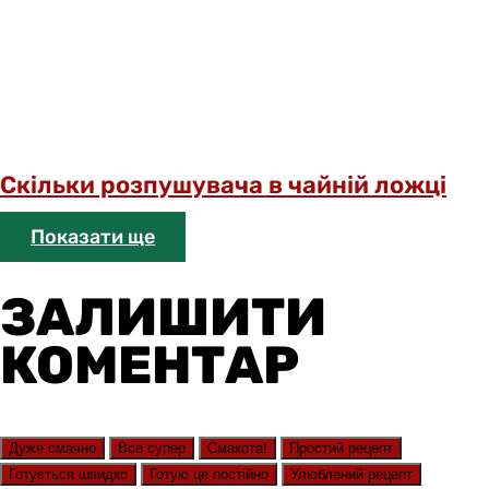
Скільки розпушувача в чайній ложці
Показати ще
ЗАЛИШИТИ
КОМЕНТАР
Дуже смачно
Все супер
Смакота!
Простий рецепт
Готується швидко
Готую це постійно
Улюблений рецепт