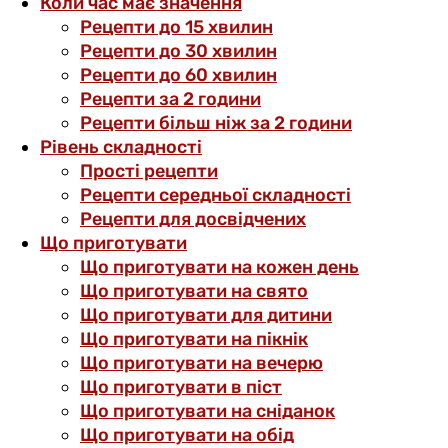
Коли час має значення
Рецепти до 15 хвилин
Рецепти до 30 хвилин
Рецепти до 60 хвилин
Рецепти за 2 години
Рецепти більш ніж за 2 години
Рівень складності
Прості рецепти
Рецепти середньої складності
Рецепти для досвідчених
Що приготувати
Що приготувати на кожен день
Що приготувати на свято
Що приготувати для дитини
Що приготувати на пікнік
Що приготувати на вечерю
Що приготувати в піст
Що приготувати на сніданок
Що приготувати на обід