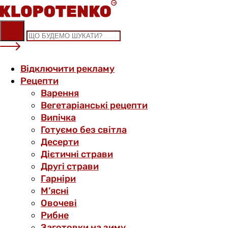
Skip
to
content
Відключити рекламу
Рецепти
Варення
Вегетаріанські рецепти
Випічка
Готуємо без світла
Десерти
Дієтичні страви
Другі страви
Гарніри
М’ясні
Овочеві
Рибне
Заготовки на зиму