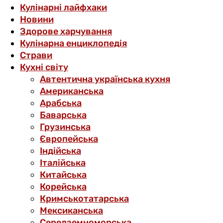
Кулінарні лайфхаки
Новини
Здорове харчування
Кулінарна енциклопедія
Страви
Кухні світу
Автентична українська кухня
Американська
Арабська
Баварська
Грузинська
Європейська
Індійська
Італійська
Китайська
Корейська
Кримськотатарська
Мексиканська
Середземноморська