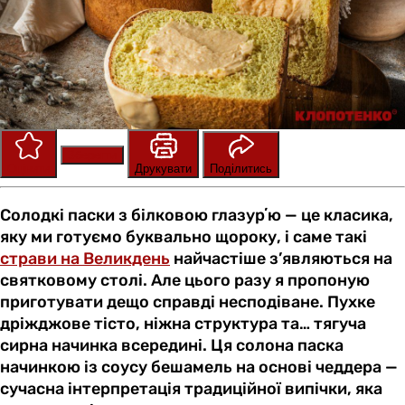
Зберегти
Оцінити
Друкувати
Поділитись
Солодкі паски з білковою глазурʼю — це класика,
яку ми готуємо буквально щороку, і саме такі
страви на Великдень
найчастіше з’являються на
святковому столі. Але цього разу я пропоную
приготувати дещо справді несподіване. Пухке
дріжджове тісто, ніжна структура та… тягуча
сирна начинка всередині. Ця солона паска
начинкою із соусу бешамель на основі чеддера —
сучасна інтерпретація традиційної випічки, яка