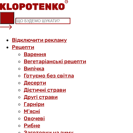
Skip
to
content
Відключити рекламу
Рецепти
Варення
Вегетаріанські рецепти
Випічка
Готуємо без світла
Десерти
Дієтичні страви
Другі страви
Гарніри
М’ясні
Овочеві
Рибне
Заготовки на зиму