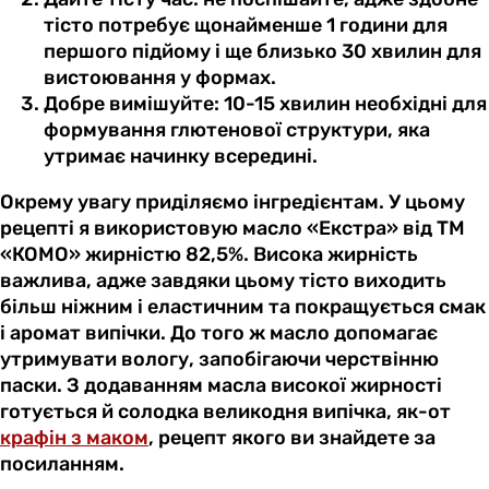
тісто потребує щонайменше 1 години для
першого підйому і ще близько 30 хвилин для
вистоювання у формах.
Добре вимішуйте: 10-15 хвилин необхідні для
формування глютенової структури, яка
утримає начинку всередині.
Окрему увагу приділяємо інгредієнтам. У цьому
рецепті я використовую масло «Екстра» від ТМ
«КОМО» жирністю 82,5%. Висока жирність
важлива, адже завдяки цьому тісто виходить
більш ніжним і еластичним та покращується смак
і аромат випічки. До того ж масло допомагає
утримувати вологу, запобігаючи черствінню
паски. З додаванням масла високої жирності
готується й солодка великодня випічка, як-от
крафін з маком
, рецепт якого ви знайдете за
посиланням.