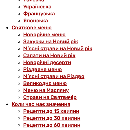
Українська
Французька
Японська
Святкове меню
Новорічне меню
Закуски на Новий рік
М’ясні страви на Новий рік
Салати на Новий рік
Новорічні десерти
Різдвяне меню
М’ясні страви на Різдво
Великоднє меню
Меню на Масляну
Страви на Святвечір
Коли час має значення
Рецепти до 15 хвилин
Рецепти до 30 хвилин
Рецепти до 60 хвилин