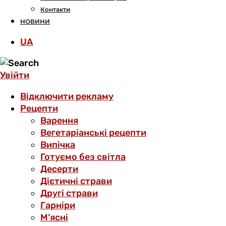
Контакти
НОВИНИ
UA
Увійти
Відключити рекламу
Рецепти
Варення
Вегетаріанські рецепти
Випічка
Готуємо без світла
Десерти
Дієтичні страви
Другі страви
Гарніри
М’ясні