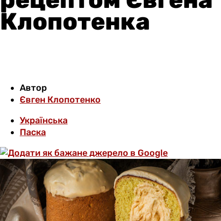
Клопотенка
Автор
Євген Клопотенко
Українська
Паска