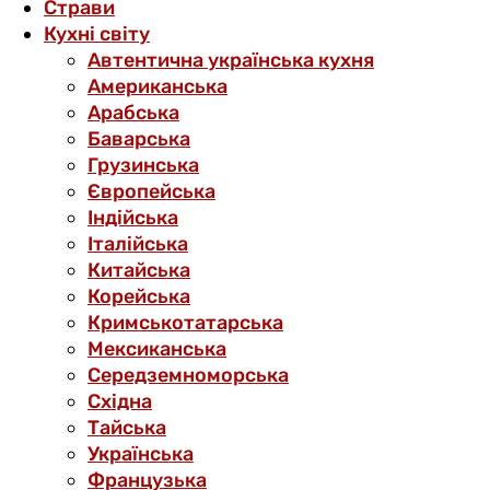
Страви
Кухні світу
Автентична українська кухня
Американська
Арабська
Баварська
Грузинська
Європейська
Індійська
Італійська
Китайська
Корейська
Кримськотатарська
Мексиканська
Середземноморська
Східна
Тайська
Українська
Французька