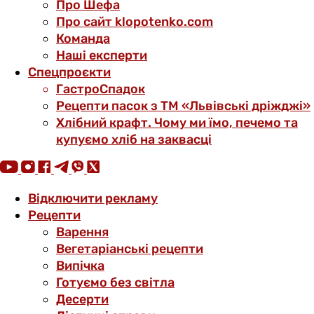
Про Шефа
Про сайт klopotenko.com
Команда
Наші експерти
Спецпроєкти
ГастроСпадок
Рецепти пасок з ТМ «Львівські дріжджі»
Хлібний крафт. Чому ми їмо, печемо та
купуємо хліб на заквасці
Відключити рекламу
Рецепти
Варення
Вегетаріанські рецепти
Випічка
Готуємо без світла
Десерти