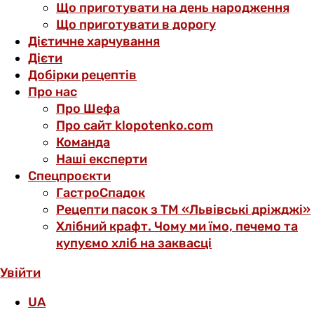
Що приготувати на день народження
Що приготувати в дорогу
Дієтичне харчування
Дієти
Добірки рецептів
Про нас
Про Шефа
Про сайт klopotenko.com
Команда
Наші експерти
Спецпроєкти
ГастроСпадок
Рецепти пасок з ТМ «Львівські дріжджі»
Хлібний крафт. Чому ми їмо, печемо та
купуємо хліб на заквасці
Увійти
UA