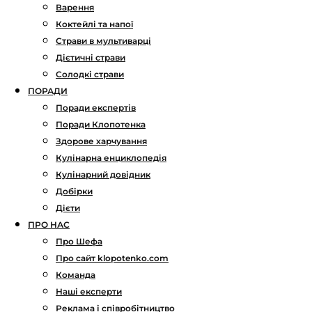
Варення
Коктейлі та напої
Страви в мультиварці
Дієтичні страви
Солодкі страви
ПОРАДИ
Поради експертів
Поради Клопотенка
Здорове харчування
Кулінарна енциклопедія
Кулінарний довідник
Добірки
Дієти
ПРО НАС
Про Шефа
Про сайт klopotenko.com
Команда
Наші експерти
Реклама і співробітництво