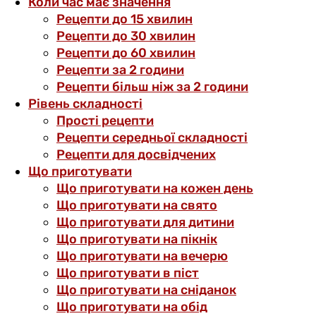
Коли час має значення
Рецепти до 15 хвилин
Рецепти до 30 хвилин
Рецепти до 60 хвилин
Рецепти за 2 години
Рецепти більш ніж за 2 години
Рівень складності
Прості рецепти
Рецепти середньої складності
Рецепти для досвідчених
Що приготувати
Що приготувати на кожен день
Що приготувати на свято
Що приготувати для дитини
Що приготувати на пікнік
Що приготувати на вечерю
Що приготувати в піст
Що приготувати на сніданок
Що приготувати на обід