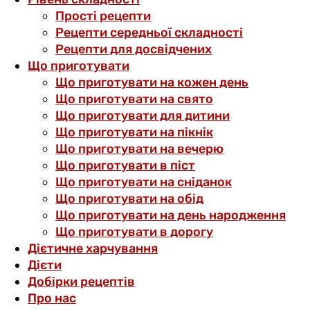
Прості рецепти
Рецепти середньої складності
Рецепти для досвідчених
Що приготувати
Що приготувати на кожен день
Що приготувати на свято
Що приготувати для дитини
Що приготувати на пікнік
Що приготувати на вечерю
Що приготувати в піст
Що приготувати на сніданок
Що приготувати на обід
Що приготувати на день народження
Що приготувати в дорогу
Дієтичне харчування
Дієти
Добірки рецептів
Про нас