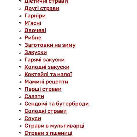
Дієтичні страви
Другі страви
Гарніри
М’ясні
Овочеві
Рибне
Заготовки на зиму
Закуски
Гарячі закуски
Холодні закуски
Коктейлі та напої
Мамині рецепти
Перші страви
Салати
Сендвічі та бутерброди
Солодкі страви
Соуси
Страви в мультиварці
Страви з пшениці