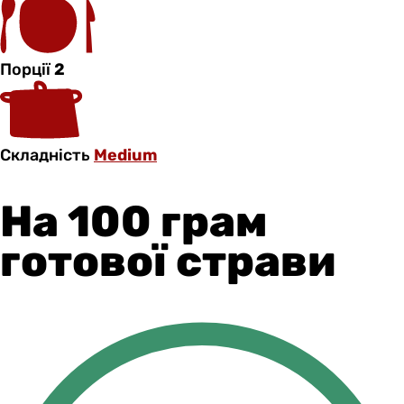
Порції
2
Складність
Medium
На 100 грам
готової страви