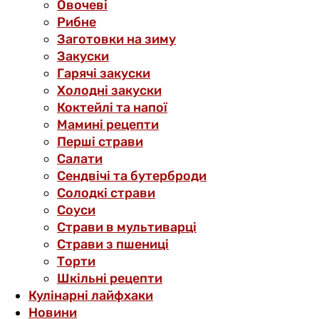
Овочеві
Рибне
Заготовки на зиму
Закуски
Гарячі закуски
Холодні закуски
Коктейлі та напої
Мамині рецепти
Перші страви
Салати
Сендвічі та бутерброди
Солодкі страви
Соуси
Страви в мультиварці
Страви з пшениці
Торти
Шкільні рецепти
Кулінарні лайфхаки
Новини