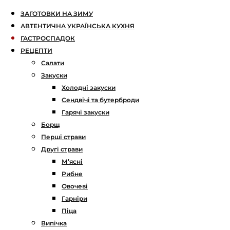
ЗАГОТОВКИ НА ЗИМУ
АВТЕНТИЧНА УКРАЇНСЬКА КУХНЯ
ГАСТРОСПАДОК
РЕЦЕПТИ
Салати
Закуски
Холодні закуски
Сендвічі та бутерброди
Гарячі закуски
Борщ
Перші страви
Другі страви
М’ясні
Рибне
Овочеві
Гарніри
Піца
Випічка