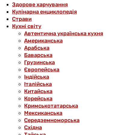
Здорове харчування
Кулінарна енциклопедія
Страви
Кухні світу
Автентична українська кухня
Американська
Арабська
Баварська
Грузинська
Європейська
Індійська
Італійська
Китайська
Корейська
Кримськотатарська
Мексиканська
Середземноморська
Східна
Тайська