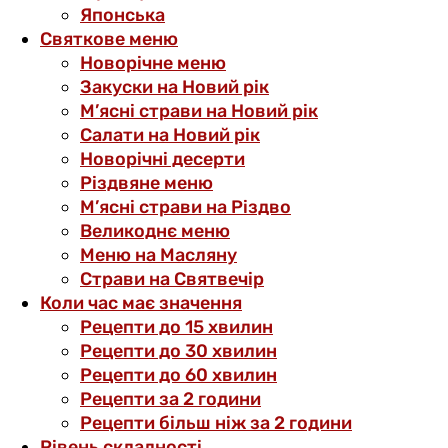
Японська
Святкове меню
Новорічне меню
Закуски на Новий рік
М’ясні страви на Новий рік
Салати на Новий рік
Новорічні десерти
Різдвяне меню
М’ясні страви на Різдво
Великоднє меню
Меню на Масляну
Страви на Святвечір
Коли час має значення
Рецепти до 15 хвилин
Рецепти до 30 хвилин
Рецепти до 60 хвилин
Рецепти за 2 години
Рецепти більш ніж за 2 години
Рівень складності