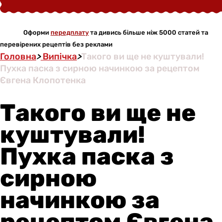
Оформи
передплату
та дивись більше ніж 5000 статей та
перевірених рецептів без реклами
Головна
>
Випічка
>
Такого ви ще не куштували!
Пухка паска з сирною начинкою за рецептом
Євгена Клопотенка
Такого ви ще не
куштували!
Пухка паска з
сирною
начинкою за
рецептом Євгена