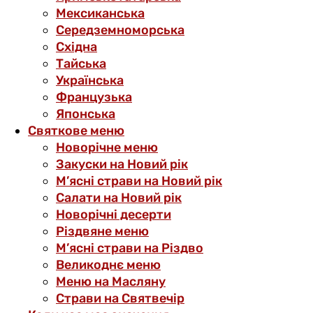
Мексиканська
Середземноморська
Східна
Тайська
Українська
Французька
Японська
Святкове меню
Новорічне меню
Закуски на Новий рік
М’ясні страви на Новий рік
Салати на Новий рік
Новорічні десерти
Різдвяне меню
М’ясні страви на Різдво
Великоднє меню
Меню на Масляну
Страви на Святвечір