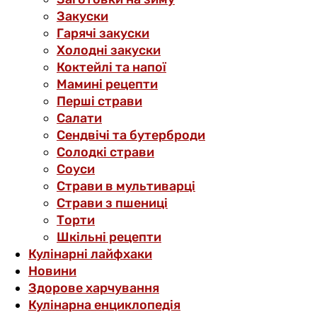
Закуски
Гарячі закуски
Холодні закуски
Коктейлі та напої
Мамині рецепти
Перші страви
Салати
Сендвічі та бутерброди
Солодкі страви
Соуси
Страви в мультиварці
Страви з пшениці
Торти
Шкільні рецепти
Кулінарні лайфхаки
Новини
Здорове харчування
Кулінарна енциклопедія