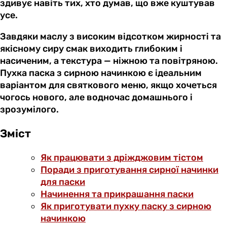
здивує навіть тих, хто думав, що вже куштував
усе.
Завдяки маслу з високим відсотком жирності та
якісному сиру смак виходить глибоким і
насиченим, а текстура — ніжною та повітряною.
Пухка паска з сирною начинкою є ідеальним
варіантом для святкового меню, якщо хочеться
чогось нового, але водночас домашнього і
зрозумілого.
Зміст
Як працювати з дріжджовим тістом
Поради з приготування сирної начинки
для паски
Начинення та прикрашання паски
Як приготувати пухку паску з сирною
начинкою