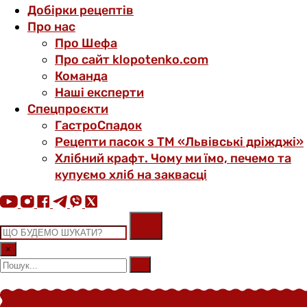
Добірки рецептів
Про нас
Про Шефа
Про сайт klopotenko.com
Команда
Наші експерти
Спецпроєкти
ГастроСпадок
Рецепти пасок з ТМ «Львівські дріжджі»
Хлібний крафт. Чому ми їмо, печемо та
купуємо хліб на заквасці
×