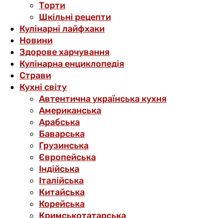
Торти
Шкільні рецепти
Кулінарні лайфхаки
Новини
Здорове харчування
Кулінарна енциклопедія
Страви
Кухні світу
Автентична українська кухня
Американська
Арабська
Баварська
Грузинська
Європейська
Індійська
Італійська
Китайська
Корейська
Кримськотатарська