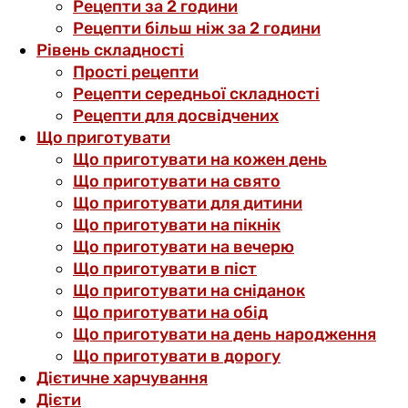
Рецепти за 2 години
Рецепти більш ніж за 2 години
Рівень складності
Прості рецепти
Рецепти середньої складності
Рецепти для досвідчених
Що приготувати
Що приготувати на кожен день
Що приготувати на свято
Що приготувати для дитини
Що приготувати на пікнік
Що приготувати на вечерю
Що приготувати в піст
Що приготувати на сніданок
Що приготувати на обід
Що приготувати на день народження
Що приготувати в дорогу
Дієтичне харчування
Дієти