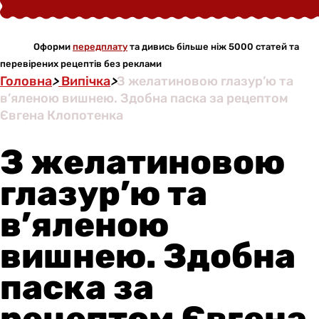
Оформи
передплату
та дивись більше ніж 5000 статей та
перевірених рецептів без реклами
Головна
>
Випічка
>
З желатиновою глазур’ю та
в’яленою вишнею. Здобна паска за рецептом
Євгена Клопотенка
З желатиновою
глазур’ю та
в’яленою
вишнею. Здобна
паска за
рецептом Євгена