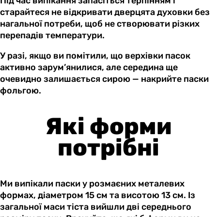
Під час випікання запасіться терпінням і
старайтеся не відкривати дверцята духовки без
нагальної потреби, щоб не створювати різких
перепадів температури.
У разі, якщо ви помітили, що верхівки пасок
активно зарум’янилися, але середина ще
очевидно залишається сирою — накрийте паски
фольгою.
Які форми
потрібні
Ми випікали паски у розмаєних металевих
формах, діаметром 15 см та висотою 13 см. Із
загальної маси тіста вийшли дві середнього