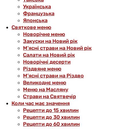
Українська
Французька
Японська
Святкове меню
Новорічне меню
Закуски на Новий рік
М’ясні страви на Новий рік
Салати на Новий рік
Новорічні десерти
Різдвяне меню
М’ясні страви на Різдво
Великоднє меню
Меню на Масляну
Страви на Святвечір
Коли час має значення
Рецепти до 15 хвилин
Рецепти до 30 хвилин
Рецепти до 60 хвилин