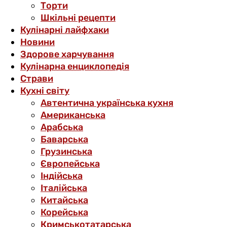
Торти
Шкільні рецепти
Кулінарні лайфхаки
Новини
Здорове харчування
Кулінарна енциклопедія
Страви
Кухні світу
Автентична українська кухня
Американська
Арабська
Баварська
Грузинська
Європейська
Індійська
Італійська
Китайська
Корейська
Кримськотатарська