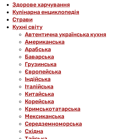
Здорове харчування
Кулінарна енциклопедія
Страви
Кухні світу
Автентична українська кухня
Американська
Арабська
Баварська
Грузинська
Європейська
Індійська
Італійська
Китайська
Корейська
Кримськотатарська
Мексиканська
Середземноморська
Східна
Тайська