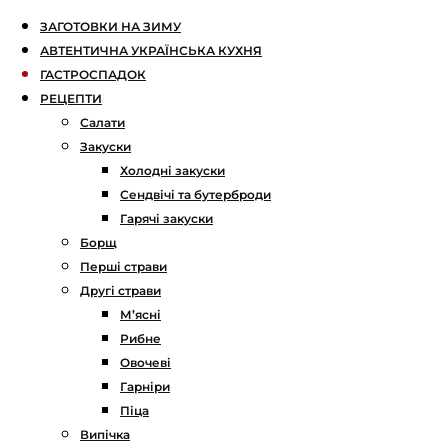
ЗАГОТОВКИ НА ЗИМУ
АВТЕНТИЧНА УКРАЇНСЬКА КУХНЯ
ГАСТРОСПАДОК
РЕЦЕПТИ
Салати
Закуски
Холодні закуски
Сендвічі та бутерброди
Гарячі закуски
Борщ
Перші страви
Другі страви
М’ясні
Рибне
Овочеві
Гарніри
Піца
Випічка