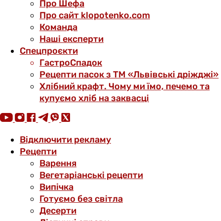
Про Шефа
Про сайт klopotenko.com
Команда
Наші експерти
Спецпроєкти
ГастроСпадок
Рецепти пасок з ТМ «Львівські дріжджі»
Хлібний крафт. Чому ми їмо, печемо та
купуємо хліб на заквасці
Відключити рекламу
Рецепти
Варення
Вегетаріанські рецепти
Випічка
Готуємо без світла
Десерти