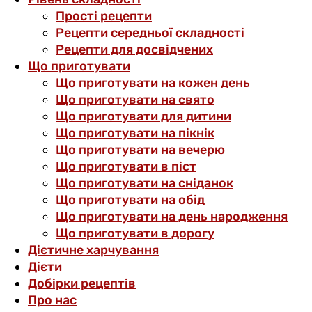
Прості рецепти
Рецепти середньої складності
Рецепти для досвідчених
Що приготувати
Що приготувати на кожен день
Що приготувати на свято
Що приготувати для дитини
Що приготувати на пікнік
Що приготувати на вечерю
Що приготувати в піст
Що приготувати на сніданок
Що приготувати на обід
Що приготувати на день народження
Що приготувати в дорогу
Дієтичне харчування
Дієти
Добірки рецептів
Про нас