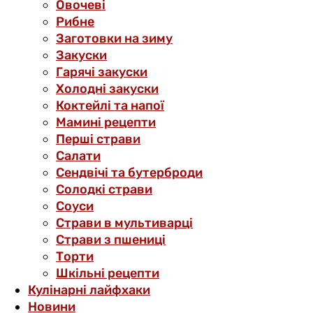
Овочеві
Рибне
Заготовки на зиму
Закуски
Гарячі закуски
Холодні закуски
Коктейлі та напої
Мамині рецепти
Перші страви
Салати
Сендвічі та бутерброди
Солодкі страви
Соуси
Страви в мультиварці
Страви з пшениці
Торти
Шкільні рецепти
Кулінарні лайфхаки
Новини