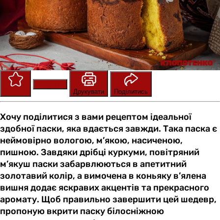
Зберегти
Оцінити
Друкувати
Поділитись
Хочу поділитися з вами рецептом ідеальної
здобної паски, яка вдається завжди. Така паска є
неймовірно вологою, м’якою, насиченою,
пишною. Завдяки дрібці куркуми, повітряний
м’якуш паски забарвлюються в апетитний
золотавий колір, а вимочена в коньяку в’ялена
вишня додає яскравих акцентів та прекрасного
аромату. Щоб правильно завершити цей шедевр,
пропоную вкрити паску білосніжною