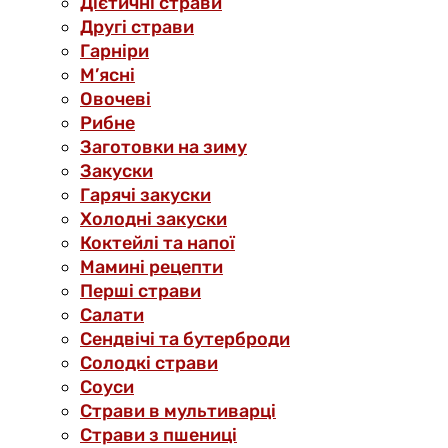
Дієтичні страви
Другі страви
Гарніри
М’ясні
Овочеві
Рибне
Заготовки на зиму
Закуски
Гарячі закуски
Холодні закуски
Коктейлі та напої
Мамині рецепти
Перші страви
Салати
Сендвічі та бутерброди
Солодкі страви
Соуси
Страви в мультиварці
Страви з пшениці