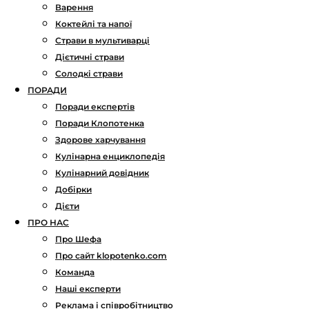
Варення
Коктейлі та напої
Страви в мультиварці
Дієтичні страви
Солодкі страви
ПОРАДИ
Поради експертів
Поради Клопотенка
Здорове харчування
Кулінарна енциклопедія
Кулінарний довідник
Добірки
Дієти
ПРО НАС
Про Шефа
Про сайт klopotenko.com
Команда
Наші експерти
Реклама і співробітництво