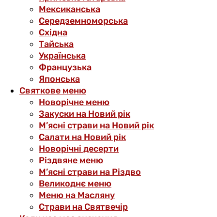
Мексиканська
Середземноморська
Східна
Тайська
Українська
Французька
Японська
Святкове меню
Новорічне меню
Закуски на Новий рік
М’ясні страви на Новий рік
Салати на Новий рік
Новорічні десерти
Різдвяне меню
М’ясні страви на Різдво
Великоднє меню
Меню на Масляну
Страви на Святвечір