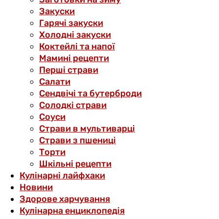
Закуски
Гарячі закуски
Холодні закуски
Коктейлі та напої
Мамині рецепти
Перші страви
Салати
Сендвічі та бутерброди
Солодкі страви
Соуси
Страви в мультиварці
Страви з пшениці
Торти
Шкільні рецепти
Кулінарні лайфхаки
Новини
Здорове харчування
Кулінарна енциклопедія