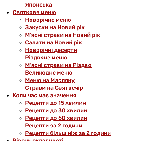
Японська
Святкове меню
Новорічне меню
Закуски на Новий рік
М’ясні страви на Новий рік
Салати на Новий рік
Новорічні десерти
Різдвяне меню
М’ясні страви на Різдво
Великоднє меню
Меню на Масляну
Страви на Святвечір
Коли час має значення
Рецепти до 15 хвилин
Рецепти до 30 хвилин
Рецепти до 60 хвилин
Рецепти за 2 години
Рецепти більш ніж за 2 години
Рівень складності