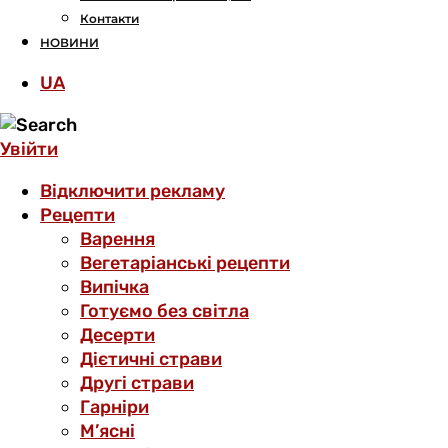
Контакти
НОВИНИ
UA
Увійти
Відключити рекламу
Рецепти
Варення
Вегетаріанські рецепти
Випічка
Готуємо без світла
Десерти
Дієтичні страви
Другі страви
Гарніри
М’ясні