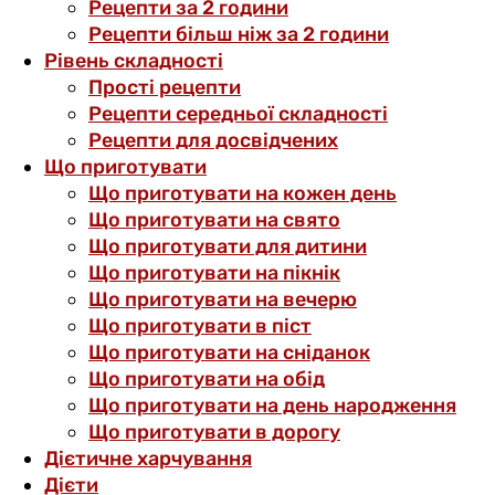
Рецепти за 2 години
Рецепти більш ніж за 2 години
Рівень складності
Прості рецепти
Рецепти середньої складності
Рецепти для досвідчених
Що приготувати
Що приготувати на кожен день
Що приготувати на свято
Що приготувати для дитини
Що приготувати на пікнік
Що приготувати на вечерю
Що приготувати в піст
Що приготувати на сніданок
Що приготувати на обід
Що приготувати на день народження
Що приготувати в дорогу
Дієтичне харчування
Дієти