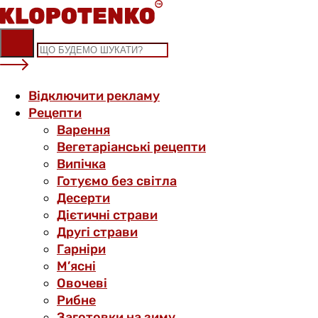
Skip
to
content
Відключити рекламу
Рецепти
Варення
Вегетаріанські рецепти
Випічка
Готуємо без світла
Десерти
Дієтичні страви
Другі страви
Гарніри
М’ясні
Овочеві
Рибне
Заготовки на зиму