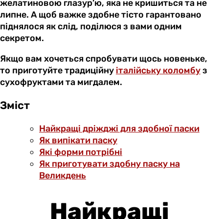
желатиновою глазур’ю, яка не кришиться та не
липне. А щоб важке здобне тісто гарантовано
піднялося як слід, поділюся з вами одним
секретом.
Якщо вам хочеться спробувати щось новеньке,
то приготуйте традиційну
італійську коломбу
з
сухофруктами та мигдалем.
Зміст
Найкращі дріжджі для здобної паски
Як випікати паску
Які форми потрібні
Як приготувати здобну паску на
Великдень
Найкращі