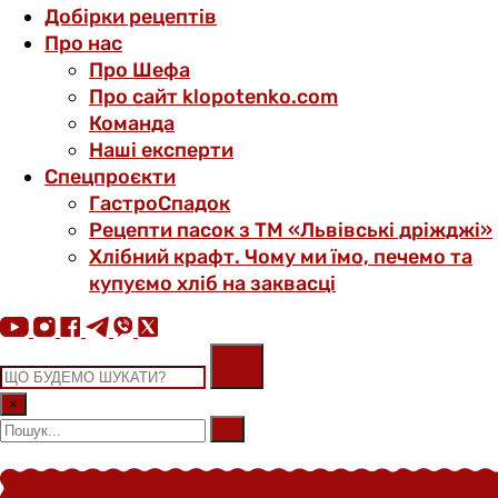
Добірки рецептів
Про нас
Про Шефа
Про сайт klopotenko.com
Команда
Наші експерти
Спецпроєкти
ГастроСпадок
Рецепти пасок з ТМ «Львівські дріжджі»
Хлібний крафт. Чому ми їмо, печемо та
купуємо хліб на заквасці
×