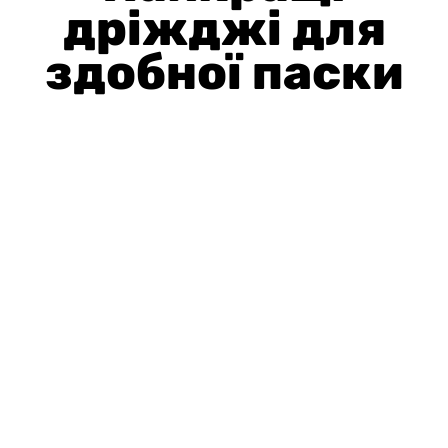
дріжджі для
здобної паски