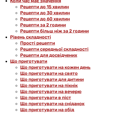
Коли час має значення
Рецепти до 15 хвилин
Рецепти до 30 хвилин
Рецепти до 60 хвилин
Рецепти за 2 години
Рецепти більш ніж за 2 години
Рівень складності
Прості рецепти
Рецепти середньої складності
Рецепти для досвідчених
Що приготувати
Що приготувати на кожен день
Що приготувати на свято
Що приготувати для дитини
Що приготувати на пікнік
Що приготувати на вечерю
Що приготувати в піст
Що приготувати на сніданок
Що приготувати на обід