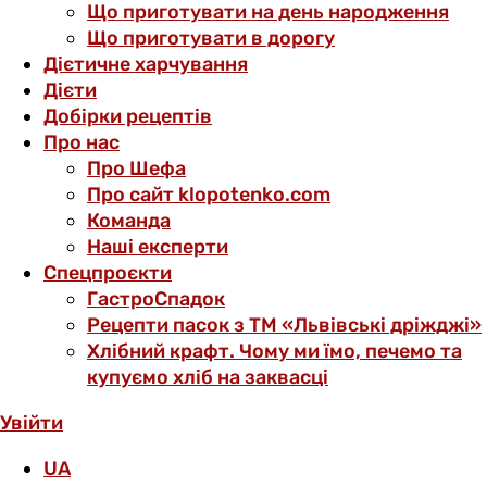
Що приготувати на день народження
Що приготувати в дорогу
Дієтичне харчування
Дієти
Добірки рецептів
Про нас
Про Шефа
Про сайт klopotenko.com
Команда
Наші експерти
Спецпроєкти
ГастроСпадок
Рецепти пасок з ТМ «Львівські дріжджі»
Хлібний крафт. Чому ми їмо, печемо та
купуємо хліб на заквасці
Увійти
UA