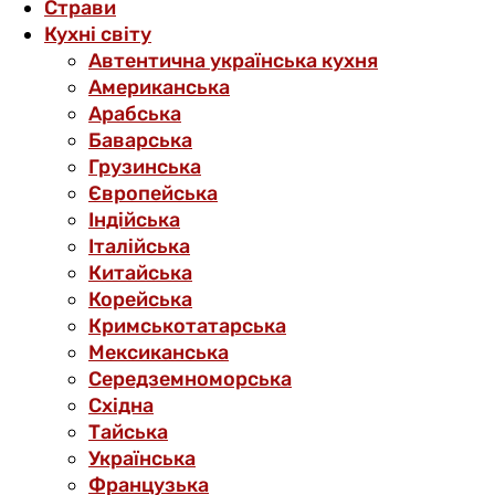
Страви
Кухні світу
Автентична українська кухня
Американська
Арабська
Баварська
Грузинська
Європейська
Індійська
Італійська
Китайська
Корейська
Кримськотатарська
Мексиканська
Середземноморська
Східна
Тайська
Українська
Французька