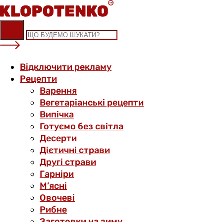
Skip
to
content
Відключити рекламу
Рецепти
Варення
Вегетаріанські рецепти
Випічка
Готуємо без світла
Десерти
Дієтичні страви
Другі страви
Гарніри
М’ясні
Овочеві
Рибне
Заготовки на зиму