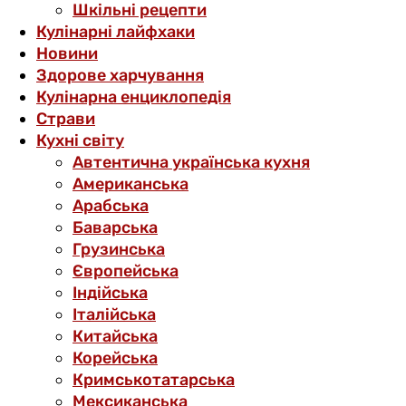
Шкільні рецепти
Кулінарні лайфхаки
Новини
Здорове харчування
Кулінарна енциклопедія
Страви
Кухні світу
Автентична українська кухня
Американська
Арабська
Баварська
Грузинська
Європейська
Індійська
Італійська
Китайська
Корейська
Кримськотатарська
Мексиканська