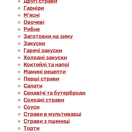
Другі страви
Гарніри
М’ясні
Овочеві
Рибне
Заготовки на зиму
Закуски
Гарячі закуски
Холодні закуски
Коктейлі та напої
Мамині рецепти
Перші страви
Салати
Сендвічі та бутерброди
Солодкі страви
Соуси
Страви в мультиварці
Страви з пшениці
Торти