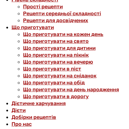
Прості рецепти
Рецепти середньої складності
Рецепти для досвідчених
Що приготувати
Що приготувати на кожен день
Що приготувати на свято
Що приготувати для дитини
Що приготувати на пікнік
Що приготувати на вечерю
Що приготувати в піст
Що приготувати на сніданок
Що приготувати на обід
Що приготувати на день народження
Що приготувати в дорогу
Дієтичне харчування
Дієти
Добірки рецептів
Про нас