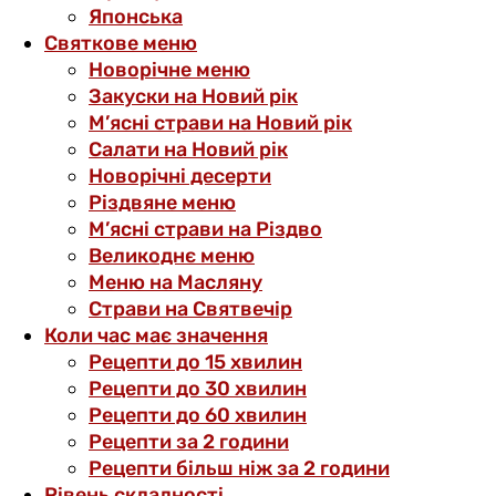
Японська
Святкове меню
Новорічне меню
Закуски на Новий рік
М’ясні страви на Новий рік
Салати на Новий рік
Новорічні десерти
Різдвяне меню
М’ясні страви на Різдво
Великоднє меню
Меню на Масляну
Страви на Святвечір
Коли час має значення
Рецепти до 15 хвилин
Рецепти до 30 хвилин
Рецепти до 60 хвилин
Рецепти за 2 години
Рецепти більш ніж за 2 години
Рівень складності