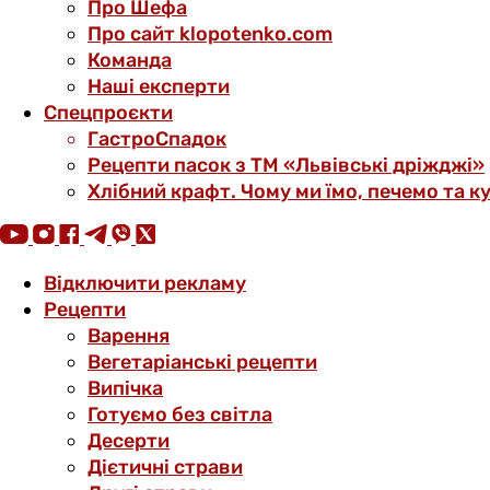
Про Шефа
Про сайт klopotenko.com
Команда
Наші експерти
Спецпроєкти
ГастроСпадок
Рецепти пасок з ТМ «Львівські дріжджі»
Хлібний крафт. Чому ми їмо, печемо та к
Відключити рекламу
Рецепти
Варення
Вегетаріанські рецепти
Випічка
Готуємо без світла
Десерти
Дієтичні страви