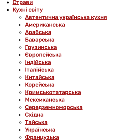
Страви
Кухні світу
Автентична українська кухня
Американська
Арабська
Баварська
Грузинська
Європейська
Індійська
Італійська
Китайська
Корейська
Кримськотатарська
Мексиканська
Середземноморська
Східна
Тайська
Українська
Французька