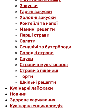
Закуски
Гарячі закуски
Холодні закуски
Коктейлі та напої
Мамині рецепти
Перші страви
Салати
Сендвічі та бутерброди
Солодкі страви
Соуси
Страви в мультиварці
Страви з пшениці
Торти
Шкільні рецепти
Кулінарні лайфхаки
Новини
Здорове харчування
Кулінарна енциклопедія