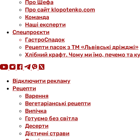
Про Шефа
Про сайт klopotenko.com
Команда
Наші експерти
Спецпроєкти
ГастроСпадок
Рецепти пасок з ТМ «Львівські дріжджі»
Хлібний крафт. Чому ми їмо, печемо та к
Відключити рекламу
Рецепти
Варення
Вегетаріанські рецепти
Випічка
Готуємо без світла
Десерти
Дієтичні страви