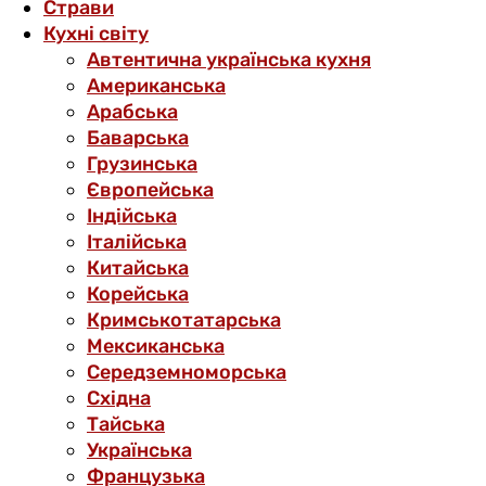
Страви
Кухні світу
Автентична українська кухня
Американська
Арабська
Баварська
Грузинська
Європейська
Індійська
Італійська
Китайська
Корейська
Кримськотатарська
Мексиканська
Середземноморська
Східна
Тайська
Українська
Французька