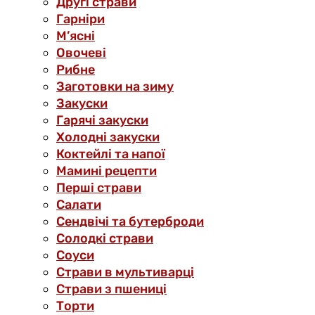
Другі страви
Гарніри
М’ясні
Овочеві
Рибне
Заготовки на зиму
Закуски
Гарячі закуски
Холодні закуски
Коктейлі та напої
Мамині рецепти
Перші страви
Салати
Сендвічі та бутерброди
Солодкі страви
Соуси
Страви в мультиварці
Страви з пшениці
Торти