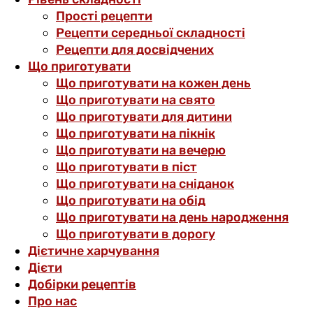
Прості рецепти
Рецепти середньої складності
Рецепти для досвідчених
Що приготувати
Що приготувати на кожен день
Що приготувати на свято
Що приготувати для дитини
Що приготувати на пікнік
Що приготувати на вечерю
Що приготувати в піст
Що приготувати на сніданок
Що приготувати на обід
Що приготувати на день народження
Що приготувати в дорогу
Дієтичне харчування
Дієти
Добірки рецептів
Про нас