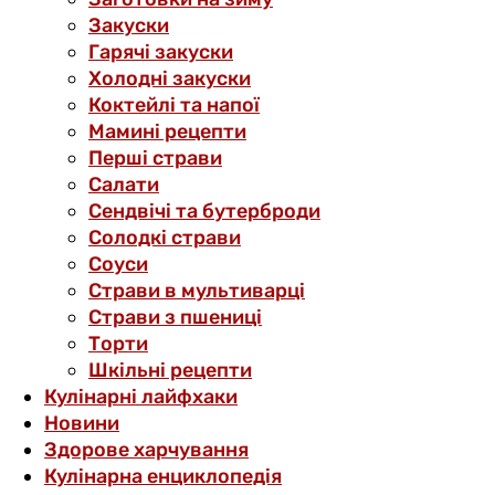
Закуски
Гарячі закуски
Холодні закуски
Коктейлі та напої
Мамині рецепти
Перші страви
Салати
Сендвічі та бутерброди
Солодкі страви
Соуси
Страви в мультиварці
Страви з пшениці
Торти
Шкільні рецепти
Кулінарні лайфхаки
Новини
Здорове харчування
Кулінарна енциклопедія