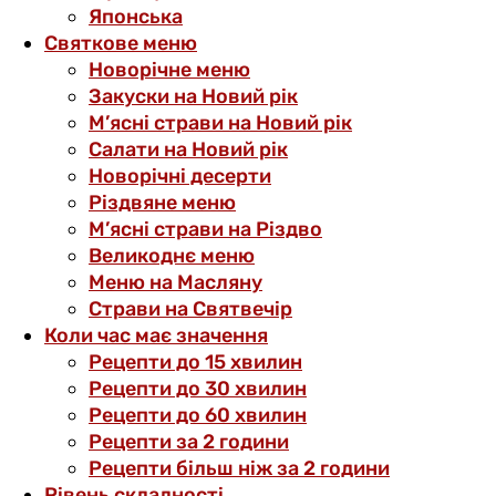
Японська
Святкове меню
Новорічне меню
Закуски на Новий рік
М’ясні страви на Новий рік
Салати на Новий рік
Новорічні десерти
Різдвяне меню
М’ясні страви на Різдво
Великоднє меню
Меню на Масляну
Страви на Святвечір
Коли час має значення
Рецепти до 15 хвилин
Рецепти до 30 хвилин
Рецепти до 60 хвилин
Рецепти за 2 години
Рецепти більш ніж за 2 години
Рівень складності