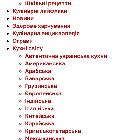
Шкільні рецепти
Кулінарні лайфхаки
Новини
Здорове харчування
Кулінарна енциклопедія
Страви
Кухні світу
Автентична українська кухня
Американська
Арабська
Баварська
Грузинська
Європейська
Індійська
Італійська
Китайська
Корейська
Кримськотатарська
Мексиканська