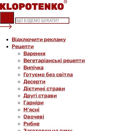
Skip
to
content
Відключити рекламу
Рецепти
Варення
Вегетаріанські рецепти
Випічка
Готуємо без світла
Десерти
Дієтичні страви
Другі страви
Гарніри
М’ясні
Овочеві
Рибне
Заготовки на зиму