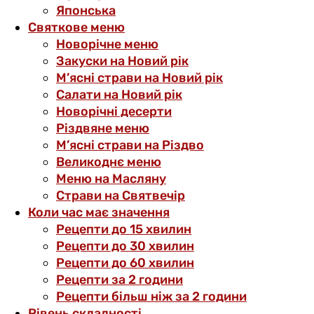
Японська
Святкове меню
Новорічне меню
Закуски на Новий рік
М’ясні страви на Новий рік
Салати на Новий рік
Новорічні десерти
Різдвяне меню
М’ясні страви на Різдво
Великоднє меню
Меню на Масляну
Страви на Святвечір
Коли час має значення
Рецепти до 15 хвилин
Рецепти до 30 хвилин
Рецепти до 60 хвилин
Рецепти за 2 години
Рецепти більш ніж за 2 години
Рівень складності