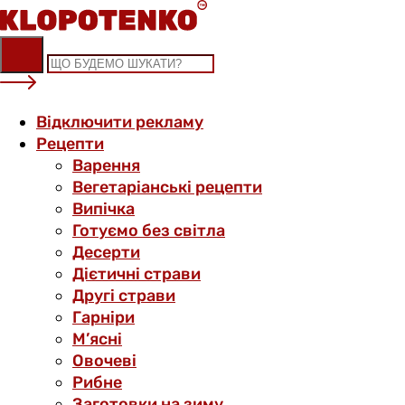
Skip
to
content
Відключити рекламу
Рецепти
Варення
Вегетаріанські рецепти
Випічка
Готуємо без світла
Десерти
Дієтичні страви
Другі страви
Гарніри
М’ясні
Овочеві
Рибне
Заготовки на зиму