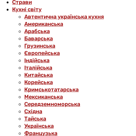
Страви
Кухні світу
Автентична українська кухня
Американська
Арабська
Баварська
Грузинська
Європейська
Індійська
Італійська
Китайська
Корейська
Кримськотатарська
Мексиканська
Середземноморська
Східна
Тайська
Українська
Французька