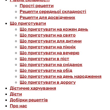
Прості рецепти
Рецепти середньої складності
Рецепти для досвідчених
Що приготувати
Що приготувати на кожен день
Що приготувати на свято
Що приготувати для дитини
Що приготувати на пікнік
Що приготувати на вечерю
Що приготувати в піст
Що приготувати на сніданок
Що приготувати на обід
Що приготувати на день народження
Що приготувати в дорогу
Дієтичне харчування
Дієти
Добірки рецептів
Про нас