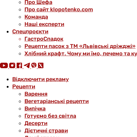
Про Шефа
Про сайт klopotenko.com
Команда
Наші експерти
Спецпроєкти
ГастроСпадок
Рецепти пасок з ТМ «Львівські дріжджі»
Хлібний крафт. Чому ми їмо, печемо та к
Відключити рекламу
Рецепти
Варення
Вегетаріанські рецепти
Випічка
Готуємо без світла
Десерти
Дієтичні страви