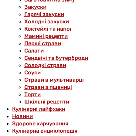
Закуски
Гарячі закуски
Холодні закуски
Коктейлі та напої
Мамині рецепти
Перші страви
Салати
Сендвічі та бутерброди
Солодкі страви
Соуси
Страви в мультиварці
Страви з пшениці
Торти
Шкільні рецепти
Кулінарні лайфхаки
Новини
Здорове харчування
Кулінарна енциклопедія