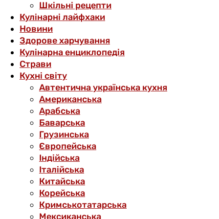
Шкільні рецепти
Кулінарні лайфхаки
Новини
Здорове харчування
Кулінарна енциклопедія
Страви
Кухні світу
Автентична українська кухня
Американська
Арабська
Баварська
Грузинська
Європейська
Індійська
Італійська
Китайська
Корейська
Кримськотатарська
Мексиканська