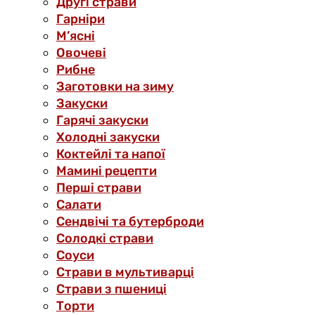
Другі страви
Гарніри
М’ясні
Овочеві
Рибне
Заготовки на зиму
Закуски
Гарячі закуски
Холодні закуски
Коктейлі та напої
Мамині рецепти
Перші страви
Салати
Сендвічі та бутерброди
Солодкі страви
Соуси
Страви в мультиварці
Страви з пшениці
Торти