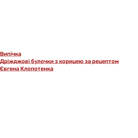
Випічка
Дріжджові булочки з корицею за рецептом
Євгена Клопотенка