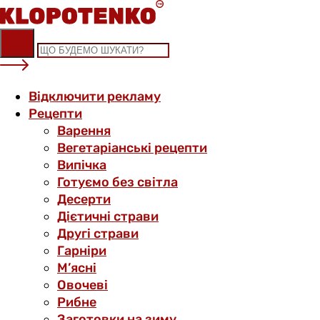
Skip
to
content
Відключити рекламу
Рецепти
Варення
Вегетаріанські рецепти
Випічка
Готуємо без світла
Десерти
Дієтичні страви
Другі страви
Гарніри
М’ясні
Овочеві
Рибне
Заготовки на зиму