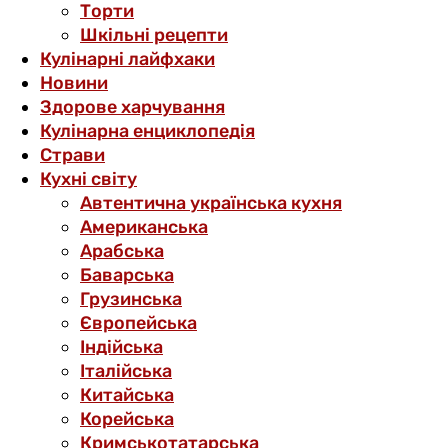
Торти
Шкільні рецепти
Кулінарні лайфхаки
Новини
Здорове харчування
Кулінарна енциклопедія
Страви
Кухні світу
Автентична українська кухня
Американська
Арабська
Баварська
Грузинська
Європейська
Індійська
Італійська
Китайська
Корейська
Кримськотатарська