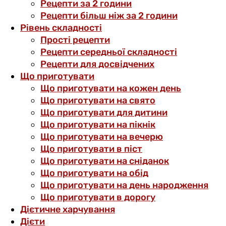
Рецепти за 2 години
Рецепти більш ніж за 2 години
Рівень складності
Прості рецепти
Рецепти середньої складності
Рецепти для досвідчених
Що приготувати
Що приготувати на кожен день
Що приготувати на свято
Що приготувати для дитини
Що приготувати на пікнік
Що приготувати на вечерю
Що приготувати в піст
Що приготувати на сніданок
Що приготувати на обід
Що приготувати на день народження
Що приготувати в дорогу
Дієтичне харчування
Дієти