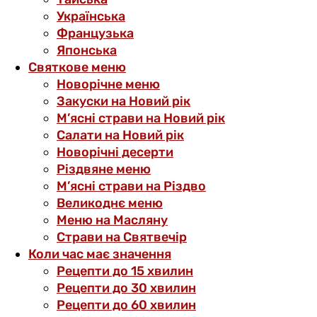
Українська
Французька
Японська
Святкове меню
Новорічне меню
Закуски на Новий рік
М’ясні страви на Новий рік
Салати на Новий рік
Новорічні десерти
Різдвяне меню
М’ясні страви на Різдво
Великоднє меню
Меню на Масляну
Страви на Святвечір
Коли час має значення
Рецепти до 15 хвилин
Рецепти до 30 хвилин
Рецепти до 60 хвилин