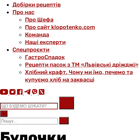
Добірки рецептів
Про нас
Про Шефа
Про сайт klopotenko.com
Команда
Наші експерти
Спецпроєкти
ГастроСпадок
Рецепти пасок з ТМ «Львівські дріжджі»
Хлібний крафт. Чому ми їмо, печемо та
купуємо хліб на заквасці
×
Булочки