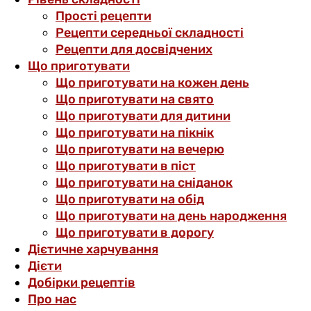
Прості рецепти
Рецепти середньої складності
Рецепти для досвідчених
Що приготувати
Що приготувати на кожен день
Що приготувати на свято
Що приготувати для дитини
Що приготувати на пікнік
Що приготувати на вечерю
Що приготувати в піст
Що приготувати на сніданок
Що приготувати на обід
Що приготувати на день народження
Що приготувати в дорогу
Дієтичне харчування
Дієти
Добірки рецептів
Про нас