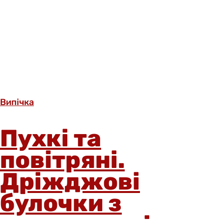
Випічка
Пухкі та
повітряні.
Дріжджові
булочки з