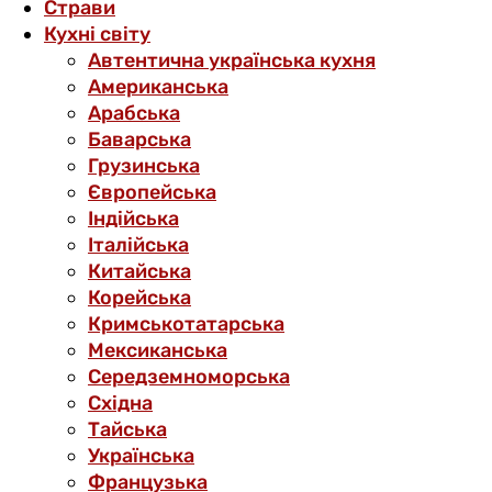
Страви
Кухні світу
Автентична українська кухня
Американська
Арабська
Баварська
Грузинська
Європейська
Індійська
Італійська
Китайська
Корейська
Кримськотатарська
Мексиканська
Середземноморська
Східна
Тайська
Українська
Французька