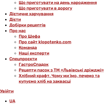
Що приготувати на день народження
Що приготувати в дорогу
Дієтичне харчування
Дієти
Добірки рецептів
Про нас
Про Шефа
Про сайт klopotenko.com
Команда
Наші експерти
Спецпроєкти
ГастроСпадок
Рецепти пасок з ТМ «Львівські дріжджі»
Хлібний крафт. Чому ми їмо, печемо та
купуємо хліб на заквасці
Увійти
UA