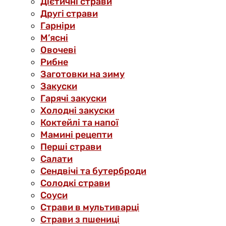
Дієтичні страви
Другі страви
Гарніри
М’ясні
Овочеві
Рибне
Заготовки на зиму
Закуски
Гарячі закуски
Холодні закуски
Коктейлі та напої
Мамині рецепти
Перші страви
Салати
Сендвічі та бутерброди
Солодкі страви
Соуси
Страви в мультиварці
Страви з пшениці