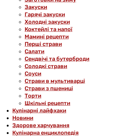
Закуски
Гарячі закуски
Холодні закуски
Коктейлі та напої
Мамині рецепти
Перші страви
Салати
Сендвічі та бутерброди
Солодкі страви
Соуси
Страви в мультиварці
Страви з пшениці
Торти
Шкільні рецепти
Кулінарні лайфхаки
Новини
Здорове харчування
Кулінарна енциклопедія