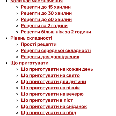
Коли час має значення
Рецепти до 15 хвилин
Рецепти до 30 хвилин
Рецепти до 60 хвилин
Рецепти за 2 години
Рецепти більш ніж за 2 години
Рівень складності
Прості рецепти
Рецепти середньої складності
Рецепти для досвідчених
Що приготувати
Що приготувати на кожен день
Що приготувати на свято
Що приготувати для дитини
Що приготувати на пікнік
Що приготувати на вечерю
Що приготувати в піст
Що приготувати на сніданок
Що приготувати на обід