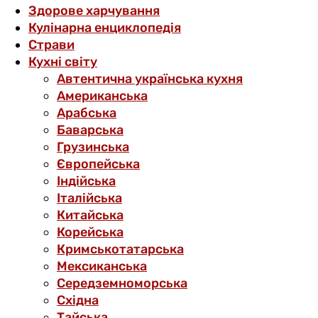
Здорове харчування
Кулінарна енциклопедія
Страви
Кухні світу
Автентична українська кухня
Американська
Арабська
Баварська
Грузинська
Європейська
Індійська
Італійська
Китайська
Корейська
Кримськотатарська
Мексиканська
Середземноморська
Східна
Тайська