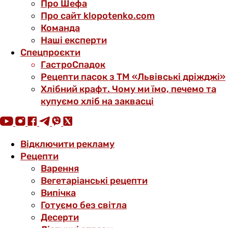
Про Шефа
Про сайт klopotenko.com
Команда
Наші експерти
Спецпроєкти
ГастроСпадок
Рецепти пасок з ТМ «Львівські дріжджі»
Хлібний крафт. Чому ми їмо, печемо та
купуємо хліб на заквасці
Відключити рекламу
Рецепти
Варення
Вегетаріанські рецепти
Випічка
Готуємо без світла
Десерти