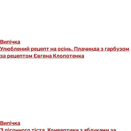
Випічка
Улюблений рецепт на осінь. Плачинда з гарбузом
за рецептом Євгена Клопотенка
Випічка
З пісочного тіста. Конвертики з яблуками за