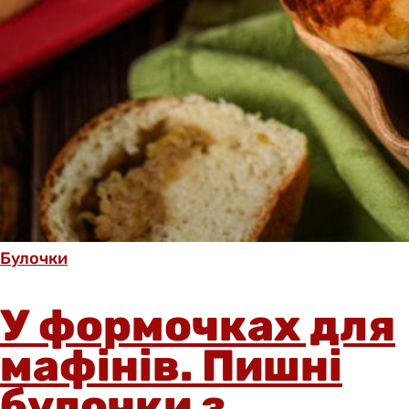
Булочки
У формочках для
мафінів. Пишні
булочки з