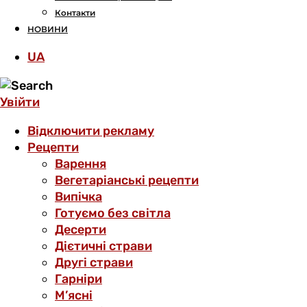
Контакти
НОВИНИ
UA
Увійти
Відключити рекламу
Рецепти
Варення
Вегетаріанські рецепти
Випічка
Готуємо без світла
Десерти
Дієтичні страви
Другі страви
Гарніри
М’ясні