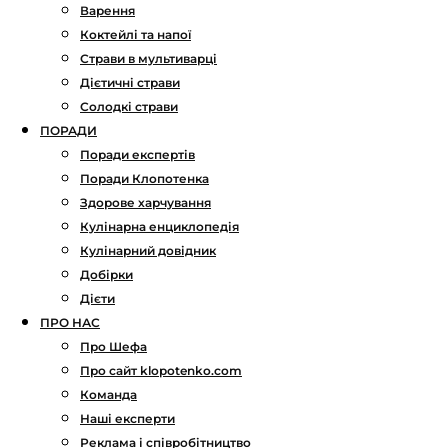
Варення
Коктейлі та напої
Страви в мультиварці
Дієтичні страви
Солодкі страви
ПОРАДИ
Поради експертів
Поради Клопотенка
Здорове харчування
Кулінарна енциклопедія
Кулінарний довідник
Добірки
Дієти
ПРО НАС
Про Шефа
Про сайт klopotenko.com
Команда
Наші експерти
Реклама і співробітництво