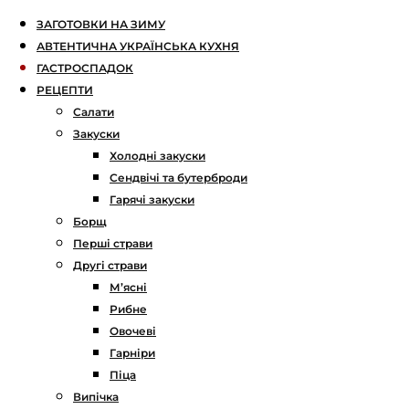
ЗАГОТОВКИ НА ЗИМУ
АВТЕНТИЧНА УКРАЇНСЬКА КУХНЯ
ГАСТРОСПАДОК
РЕЦЕПТИ
Салати
Закуски
Холодні закуски
Сендвічі та бутерброди
Гарячі закуски
Борщ
Перші страви
Другі страви
М’ясні
Рибне
Овочеві
Гарніри
Піца
Випічка