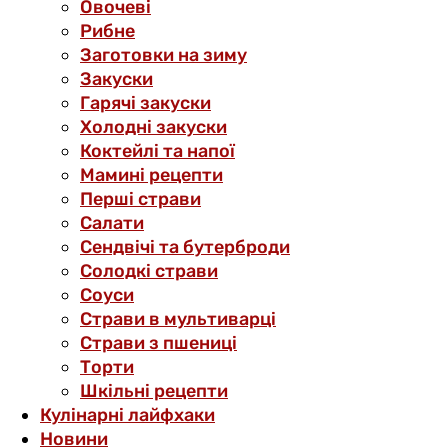
Овочеві
Рибне
Заготовки на зиму
Закуски
Гарячі закуски
Холодні закуски
Коктейлі та напої
Мамині рецепти
Перші страви
Салати
Сендвічі та бутерброди
Солодкі страви
Соуси
Страви в мультиварці
Страви з пшениці
Торти
Шкільні рецепти
Кулінарні лайфхаки
Новини