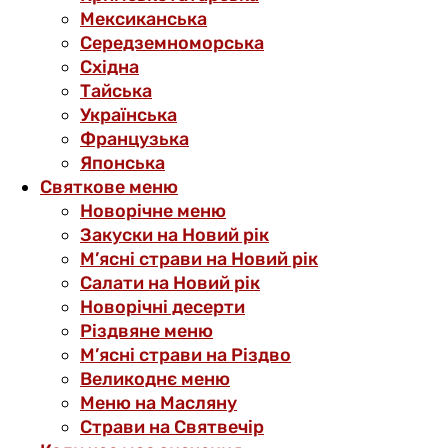
Мексиканська
Середземноморська
Східна
Тайська
Українська
Французька
Японська
Святкове меню
Новорічне меню
Закуски на Новий рік
М’ясні страви на Новий рік
Салати на Новий рік
Новорічні десерти
Різдвяне меню
М’ясні страви на Різдво
Великоднє меню
Меню на Масляну
Страви на Святвечір