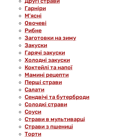
Другі страви
Гарніри
М’ясні
Овочеві
Рибне
Заготовки на зиму
Закуски
Гарячі закуски
Холодні закуски
Коктейлі та напої
Мамині рецепти
Перші страви
Салати
Сендвічі та бутерброди
Солодкі страви
Соуси
Страви в мультиварці
Страви з пшениці
Торти