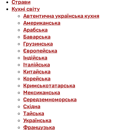
Страви
Кухні світу
Автентична українська кухня
Американська
Арабська
Баварська
Грузинська
Європейська
Індійська
Італійська
Китайська
Корейська
Кримськотатарська
Мексиканська
Середземноморська
Східна
Тайська
Українська
Французька