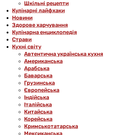
Шкільні рецепти
Кулінарні лайфхаки
Новини
Здорове харчування
Кулінарна енциклопедія
Страви
Кухні світу
Автентична українська кухня
Американська
Арабська
Баварська
Грузинська
Європейська
Індійська
Італійська
Китайська
Корейська
Кримськотатарська
Мексиканська