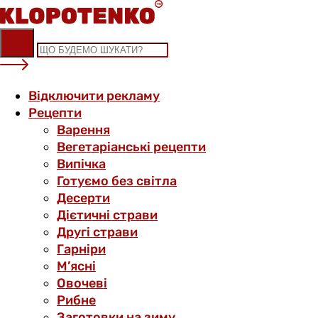
Skip
to
content
Відключити рекламу
Рецепти
Варення
Вегетаріанські рецепти
Випічка
Готуємо без світла
Десерти
Дієтичні страви
Другі страви
Гарніри
М’ясні
Овочеві
Рибне
Заготовки на зиму