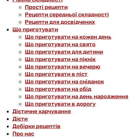
Прості рецепти
Рецепти середньої складності
Рецепти для досвідчених
Що приготувати
Що приготувати на кожен день
Що приготувати на свято
Що приготувати для дитини
Що приготувати на пікнік
Що приготувати на вечерю
Що приготувати в піст
Що приготувати на сніданок
Що приготувати на обід
Що приготувати на день народження
Що приготувати в дорогу
Дієтичне харчування
Дієти
Добірки рецептів
Про нас