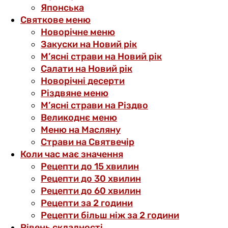
Японська
Святкове меню
Новорічне меню
Закуски на Новий рік
М’ясні страви на Новий рік
Салати на Новий рік
Новорічні десерти
Різдвяне меню
М’ясні страви на Різдво
Великоднє меню
Меню на Масляну
Страви на Святвечір
Коли час має значення
Рецепти до 15 хвилин
Рецепти до 30 хвилин
Рецепти до 60 хвилин
Рецепти за 2 години
Рецепти більш ніж за 2 години
Рівень складності