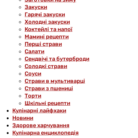
Закуски
Гарячі закуски
Холодні закуски
Коктейлі та напої
Мамині рецепти
Перші страви
Салати
Сендвічі та бутерброди
Солодкі страви
Соуси
Страви в мультиварці
Страви з пшениці
Торти
Шкільні рецепти
Кулінарні лайфхаки
Новини
Здорове харчування
Кулінарна енциклопедія