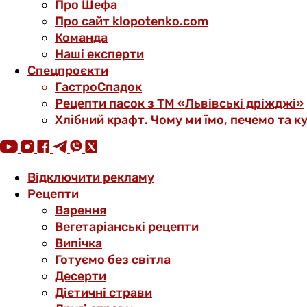
Про Шефа
Про сайт klopotenko.com
Команда
Наші експерти
Спецпроєкти
ГастроСпадок
Рецепти пасок з ТМ «Львівські дріжджі»
Хлібний крафт. Чому ми їмо, печемо та к
Відключити рекламу
Рецепти
Варення
Вегетаріанські рецепти
Випічка
Готуємо без світла
Десерти
Дієтичні страви