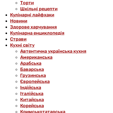
Торти
Шкільні рецепти
Кулінарні лайфхаки
Новини
Здорове харчування
Кулінарна енциклопедія
Страви
Кухні світу
Автентична українська кухня
Американська
Арабська
Баварська
Грузинська
Європейська
Індійська
Італійська
Китайська
Корейська
Кримськотатарська