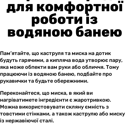
для комфортної
роботи із
водяною банею
Пам’ятайте, що каструля та миска на дотик
будуть гарячими, а кипляча вода утворює пару,
яка може обпекти вам руки або обличчя. Тому
працюючи із водяною банею, подбайте про
рукавички та будьте обережними.
Переконайтеся, що миска, в який ви
нагріватимете інгредієнти є жаротривкою.
Можна використовувати скляну ємність з
товстими стінками, а також каструлю або миску
із нержавіючої сталі.