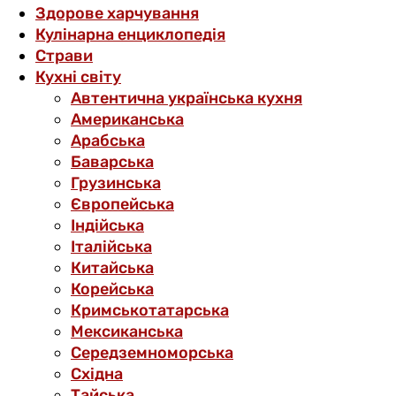
Здорове харчування
Кулінарна енциклопедія
Страви
Кухні світу
Автентична українська кухня
Американська
Арабська
Баварська
Грузинська
Європейська
Індійська
Італійська
Китайська
Корейська
Кримськотатарська
Мексиканська
Середземноморська
Східна
Тайська