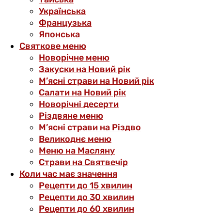
Українська
Французька
Японська
Святкове меню
Новорічне меню
Закуски на Новий рік
М’ясні страви на Новий рік
Салати на Новий рік
Новорічні десерти
Різдвяне меню
М’ясні страви на Різдво
Великоднє меню
Меню на Масляну
Страви на Святвечір
Коли час має значення
Рецепти до 15 хвилин
Рецепти до 30 хвилин
Рецепти до 60 хвилин