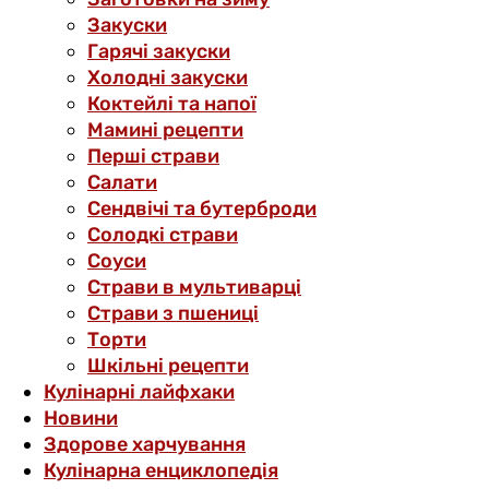
Закуски
Гарячі закуски
Холодні закуски
Коктейлі та напої
Мамині рецепти
Перші страви
Салати
Сендвічі та бутерброди
Солодкі страви
Соуси
Страви в мультиварці
Страви з пшениці
Торти
Шкільні рецепти
Кулінарні лайфхаки
Новини
Здорове харчування
Кулінарна енциклопедія