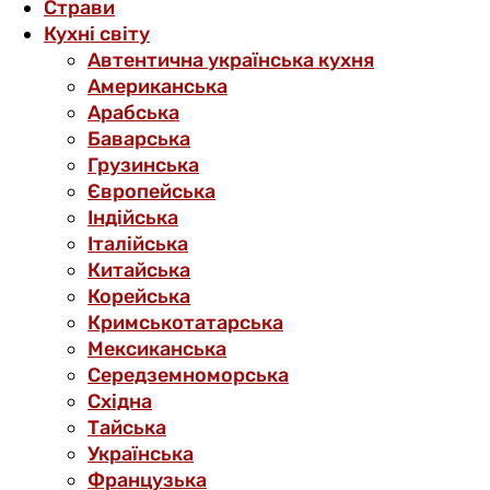
Страви
Кухні світу
Автентична українська кухня
Американська
Арабська
Баварська
Грузинська
Європейська
Індійська
Італійська
Китайська
Корейська
Кримськотатарська
Мексиканська
Середземноморська
Східна
Тайська
Українська
Французька