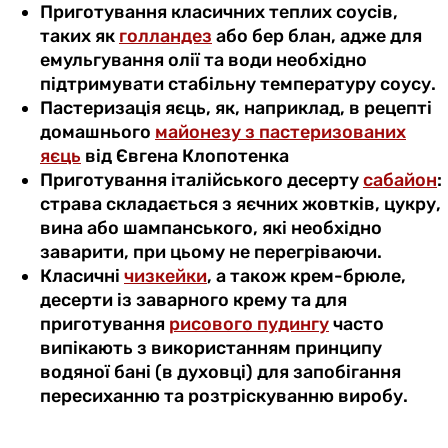
Приготування класичних теплих соусів,
таких як
голландез
або бер блан, адже для
емульгування олії та води необхідно
підтримувати стабільну температуру соусу.
Пастеризація яєць, як, наприклад, в рецепті
домашнього
майонезу з пастеризованих
яєць
від Євгена Клопотенка
Приготування італійського десерту
сабайон
:
страва складається з яєчних жовтків, цукру,
вина або шампанського, які необхідно
заварити, при цьому не перегріваючи.
Класичні
чизкейки
, а також крем-брюле,
десерти із заварного крему та для
приготування
рисового пудингу
часто
випікають з використанням принципу
водяної бані (в духовці) для запобігання
пересиханню та розтріскуванню виробу.