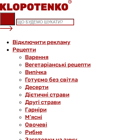
Skip
to
content
Відключити рекламу
Рецепти
Варення
Вегетаріанські рецепти
Випічка
Готуємо без світла
Десерти
Дієтичні страви
Другі страви
Гарніри
М’ясні
Овочеві
Рибне
Заготовки на зиму