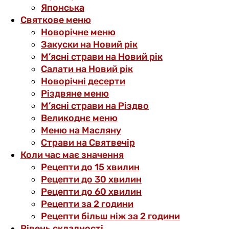
Японська
Святкове меню
Новорічне меню
Закуски на Новий рік
М’ясні страви на Новий рік
Салати на Новий рік
Новорічні десерти
Різдвяне меню
М’ясні страви на Різдво
Великоднє меню
Меню на Масляну
Страви на Святвечір
Коли час має значення
Рецепти до 15 хвилин
Рецепти до 30 хвилин
Рецепти до 60 хвилин
Рецепти за 2 години
Рецепти більш ніж за 2 години
Рівень складності