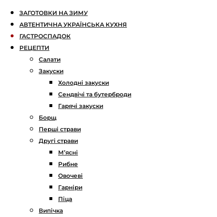
ЗАГОТОВКИ НА ЗИМУ
АВТЕНТИЧНА УКРАЇНСЬКА КУХНЯ
ГАСТРОСПАДОК
РЕЦЕПТИ
Салати
Закуски
Холодні закуски
Сендвічі та бутерброди
Гарячі закуски
Борщ
Перші страви
Другі страви
М’ясні
Рибне
Овочеві
Гарніри
Піца
Випічка