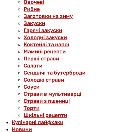
Овочеві
Рибне
Заготовки на зиму
Закуски
Гарячі закуски
Холодні закуски
Коктейлі та напої
Мамині рецепти
Перші страви
Салати
Сендвічі та бутерброди
Солодкі страви
Соуси
Страви в мультиварці
Страви з пшениці
Торти
Шкільні рецепти
Кулінарні лайфхаки
Новини