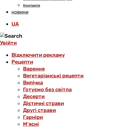
Контакти
НОВИНИ
UA
Увійти
Відключити рекламу
Рецепти
Варення
Вегетаріанські рецепти
Випічка
Готуємо без світла
Десерти
Дієтичні страви
Другі страви
Гарніри
М’ясні