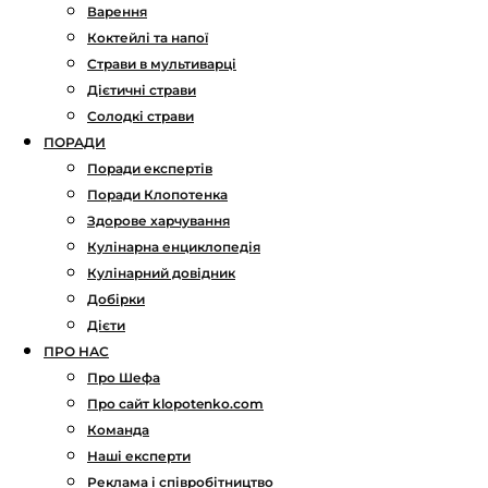
Варення
Коктейлі та напої
Страви в мультиварці
Дієтичні страви
Солодкі страви
ПОРАДИ
Поради експертів
Поради Клопотенка
Здорове харчування
Кулінарна енциклопедія
Кулінарний довідник
Добірки
Дієти
ПРО НАС
Про Шефа
Про сайт klopotenko.com
Команда
Наші експерти
Реклама і співробітництво