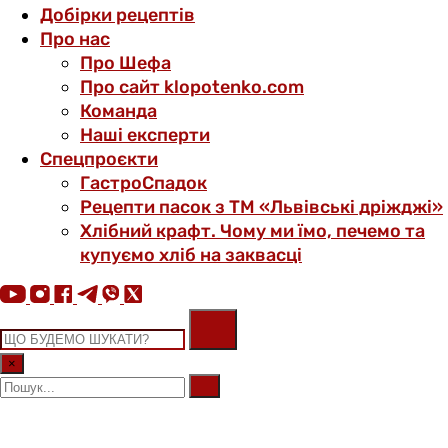
Добірки рецептів
Про нас
Про Шефа
Про сайт klopotenko.com
Команда
Наші експерти
Спецпроєкти
ГастроСпадок
Рецепти пасок з ТМ «Львівські дріжджі»
Хлібний крафт. Чому ми їмо, печемо та
купуємо хліб на заквасці
×