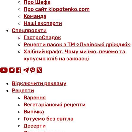
Про Шефа
Про сайт klopotenko.com
Команда
Наші експерти
Спецпроєкти
ГастроСпадок
Рецепти пасок з ТМ «Львівські дріжджі»
Хлібний крафт. Чому ми їмо, печемо та
купуємо хліб на заквасці
Відключити рекламу
Рецепти
Варення
Вегетаріанські рецепти
Випічка
Готуємо без світла
Десерти