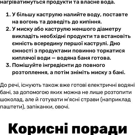
нагріватимуться продукти та власне вода.
У більшу каструлю налийте воду, поставте
на вогонь та доведіть до кипіння.
У миску або каструлю меншого діаметру
викладіть необхідні продукти та встановіть
ємність всередину першої каструлі. Дно
ємності з продуктами повинно торкатися
киплячої води — водяна баня готова.
Помішуйте інгредієнти до повного
розтоплення, а потім зніміть миску з бані.
До речі, існують також вже готові електричні водяні
бані, за допомогою яких можна не лише розтопити
шоколад, але й готувати м’ясні страви (наприклад
паштети), запіканки, овочі.
Корисні поради