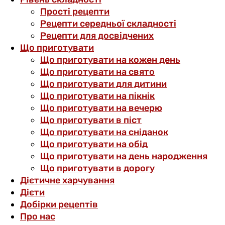
Прості рецепти
Рецепти середньої складності
Рецепти для досвідчених
Що приготувати
Що приготувати на кожен день
Що приготувати на свято
Що приготувати для дитини
Що приготувати на пікнік
Що приготувати на вечерю
Що приготувати в піст
Що приготувати на сніданок
Що приготувати на обід
Що приготувати на день народження
Що приготувати в дорогу
Дієтичне харчування
Дієти
Добірки рецептів
Про нас