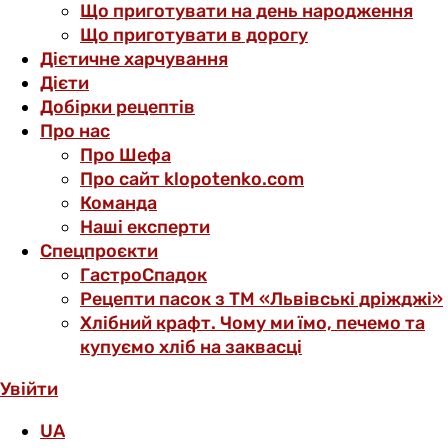
Що приготувати на день народження
Що приготувати в дорогу
Дієтичне харчування
Дієти
Добірки рецептів
Про нас
Про Шефа
Про сайт klopotenko.com
Команда
Наші експерти
Спецпроєкти
ГастроСпадок
Рецепти пасок з ТМ «Львівські дріжджі»
Хлібний крафт. Чому ми їмо, печемо та
купуємо хліб на заквасці
Увійти
UA