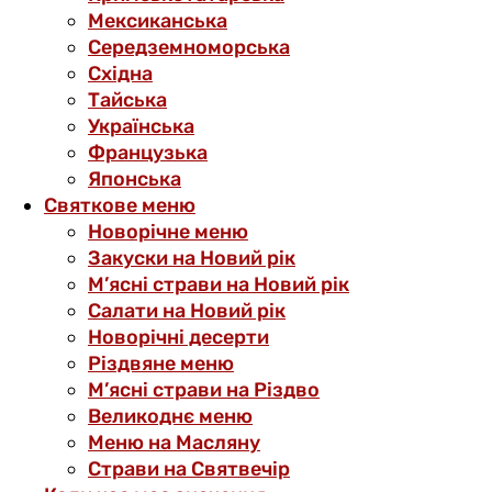
Мексиканська
Середземноморська
Східна
Тайська
Українська
Французька
Японська
Святкове меню
Новорічне меню
Закуски на Новий рік
М’ясні страви на Новий рік
Салати на Новий рік
Новорічні десерти
Різдвяне меню
М’ясні страви на Різдво
Великоднє меню
Меню на Масляну
Страви на Святвечір