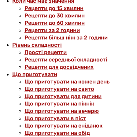
Коли час має значення
Рецепти до 15 хвилин
Рецепти до 30 хвилин
Рецепти до 60 хвилин
Рецепти за 2 години
Рецепти більш ніж за 2 години
Рівень складності
Прості рецепти
Рецепти середньої складності
Рецепти для досвідчених
Що приготувати
Що приготувати на кожен день
Що приготувати на свято
Що приготувати для дитини
Що приготувати на пікнік
Що приготувати на вечерю
Що приготувати в піст
Що приготувати на сніданок
Що приготувати на обід