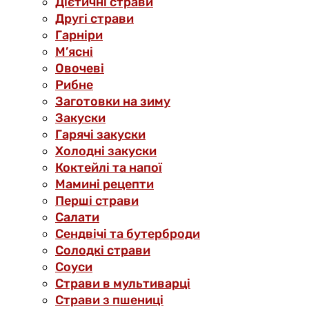
Дієтичні страви
Другі страви
Гарніри
М’ясні
Овочеві
Рибне
Заготовки на зиму
Закуски
Гарячі закуски
Холодні закуски
Коктейлі та напої
Мамині рецепти
Перші страви
Салати
Сендвічі та бутерброди
Солодкі страви
Соуси
Страви в мультиварці
Страви з пшениці