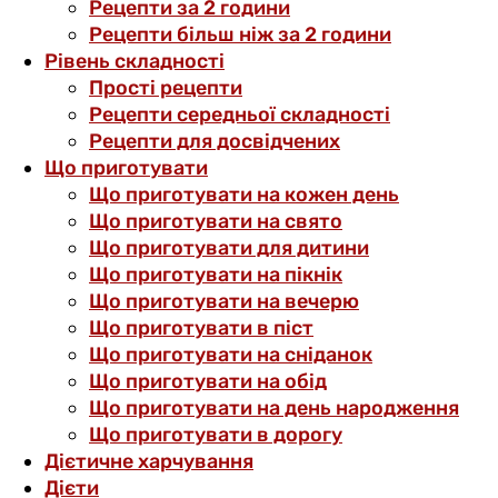
Рецепти за 2 години
Рецепти більш ніж за 2 години
Рівень складності
Прості рецепти
Рецепти середньої складності
Рецепти для досвідчених
Що приготувати
Що приготувати на кожен день
Що приготувати на свято
Що приготувати для дитини
Що приготувати на пікнік
Що приготувати на вечерю
Що приготувати в піст
Що приготувати на сніданок
Що приготувати на обід
Що приготувати на день народження
Що приготувати в дорогу
Дієтичне харчування
Дієти