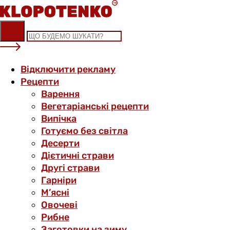
Skip
to
content
Відключити рекламу
Рецепти
Варення
Вегетаріанські рецепти
Випічка
Готуємо без світла
Десерти
Дієтичні страви
Другі страви
Гарніри
М’ясні
Овочеві
Рибне
Заготовки на зиму