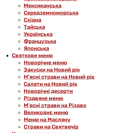
Мексиканська
Середземноморська
Східна
Тайська
Українська
Французька
Японська
Святкове меню
Новорічне меню
Закуски на Новий рік
М’ясні страви на Новий рік
Салати на Новий рік
Новорічні десерти
Різдвяне меню
М’ясні страви на Різдво
Великоднє меню
Меню на Масляну
Страви на Святвечір