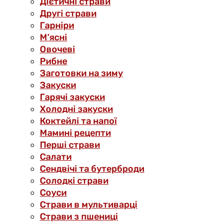
Дієтичні страви
Другі страви
Гарніри
М’ясні
Овочеві
Рибне
Заготовки на зиму
Закуски
Гарячі закуски
Холодні закуски
Коктейлі та напої
Мамині рецепти
Перші страви
Салати
Сендвічі та бутерброди
Солодкі страви
Соуси
Страви в мультиварці
Страви з пшениці