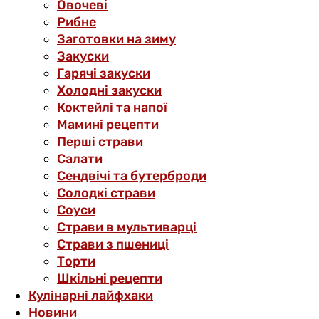
Овочеві
Рибне
Заготовки на зиму
Закуски
Гарячі закуски
Холодні закуски
Коктейлі та напої
Мамині рецепти
Перші страви
Салати
Сендвічі та бутерброди
Солодкі страви
Соуси
Страви в мультиварці
Страви з пшениці
Торти
Шкільні рецепти
Кулінарні лайфхаки
Новини