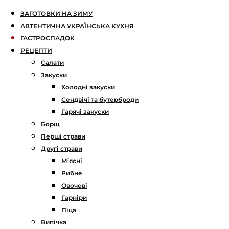
ЗАГОТОВКИ НА ЗИМУ
АВТЕНТИЧНА УКРАЇНСЬКА КУХНЯ
ГАСТРОСПАДОК
РЕЦЕПТИ
Салати
Закуски
Холодні закуски
Сендвічі та бутерброди
Гарячі закуски
Борщ
Перші страви
Другі страви
М’ясні
Рибне
Овочеві
Гарніри
Піца
Випічка