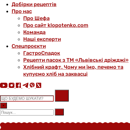
Добірки рецептів
Про нас
Про Шефа
Про сайт klopotenko.com
Команда
Наші експерти
Спецпроєкти
ГастроСпадок
Рецепти пасок з ТМ «Львівські дріжджі»
Хлібний крафт. Чому ми їмо, печемо та
купуємо хліб на заквасці
×