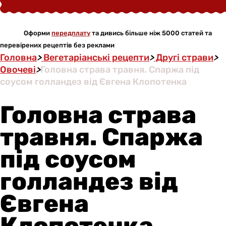
Оформи
передплату
та дивись більше ніж 5000 статей та
перевірених рецептів без реклами
Головна
>
Вегетаріанські рецепти
>
Другі страви
>
Овочеві
>
Головна страва травня. Спаржа під
соусом голландез від Євгена Клопотенка
Головна страва
травня. Спаржа
під соусом
голландез від
Євгена
Клопотенка