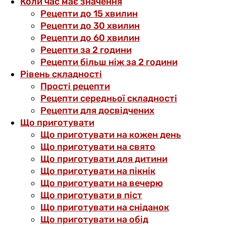
Коли час має значення
Рецепти до 15 хвилин
Рецепти до 30 хвилин
Рецепти до 60 хвилин
Рецепти за 2 години
Рецепти більш ніж за 2 години
Рівень складності
Прості рецепти
Рецепти середньої складності
Рецепти для досвідчених
Що приготувати
Що приготувати на кожен день
Що приготувати на свято
Що приготувати для дитини
Що приготувати на пікнік
Що приготувати на вечерю
Що приготувати в піст
Що приготувати на сніданок
Що приготувати на обід