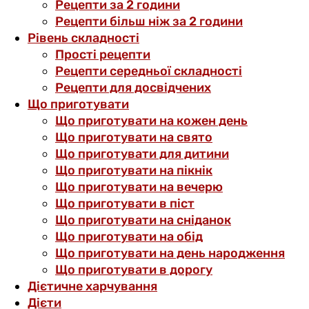
Рецепти за 2 години
Рецепти більш ніж за 2 години
Рівень складності
Прості рецепти
Рецепти середньої складності
Рецепти для досвідчених
Що приготувати
Що приготувати на кожен день
Що приготувати на свято
Що приготувати для дитини
Що приготувати на пікнік
Що приготувати на вечерю
Що приготувати в піст
Що приготувати на сніданок
Що приготувати на обід
Що приготувати на день народження
Що приготувати в дорогу
Дієтичне харчування
Дієти