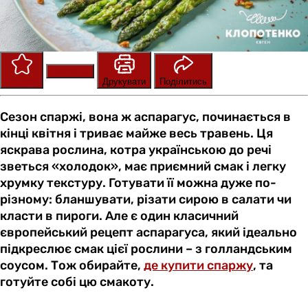
Зберегти
Оцінити
Друкувати
Поділитись
Сезон спаржі, вона ж аспарагус, починається в
кінці квітня і триває майже весь травень. Ця
яскрава рослина, котра українською до речі
зветься «холодок», має приємний смак і легку
хрумку текстуру. Готувати її можна дуже по-
різному: бланшувати, різати сирою в салати чи
класти в пироги. Але є один класичний
європейський рецепт аспарагуса, який ідеально
підкреслює смак цієї рослини – з голландським
соусом. Тож обирайте,
де купити спаржу
, та
готуйте собі цю смакоту.