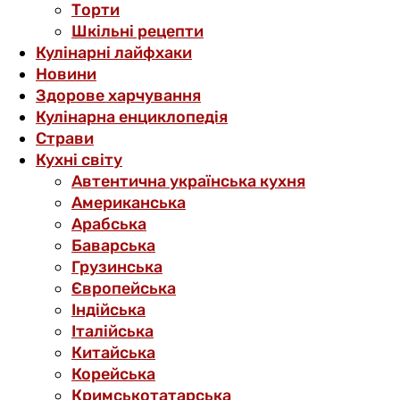
Торти
Шкільні рецепти
Кулінарні лайфхаки
Новини
Здорове харчування
Кулінарна енциклопедія
Страви
Кухні світу
Автентична українська кухня
Американська
Арабська
Баварська
Грузинська
Європейська
Індійська
Італійська
Китайська
Корейська
Кримськотатарська