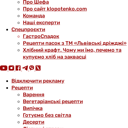
Про Шефа
Про сайт klopotenko.com
Команда
Наші експерти
Спецпроєкти
ГастроСпадок
Рецепти пасок з ТМ «Львівські дріжджі»
Хлібний крафт. Чому ми їмо, печемо та
купуємо хліб на заквасці
Відключити рекламу
Рецепти
Варення
Вегетаріанські рецепти
Випічка
Готуємо без світла
Десерти