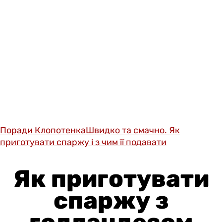
Поради Клопотенка
Швидко та смачно. Як
приготувати спаржу і з чим її подавати
Як приготувати
спаржу з