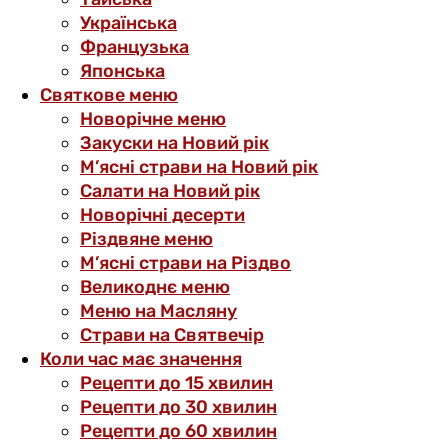
Українська
Французька
Японська
Святкове меню
Новорічне меню
Закуски на Новий рік
М’ясні страви на Новий рік
Салати на Новий рік
Новорічні десерти
Різдвяне меню
М’ясні страви на Різдво
Великоднє меню
Меню на Масляну
Страви на Святвечір
Коли час має значення
Рецепти до 15 хвилин
Рецепти до 30 хвилин
Рецепти до 60 хвилин