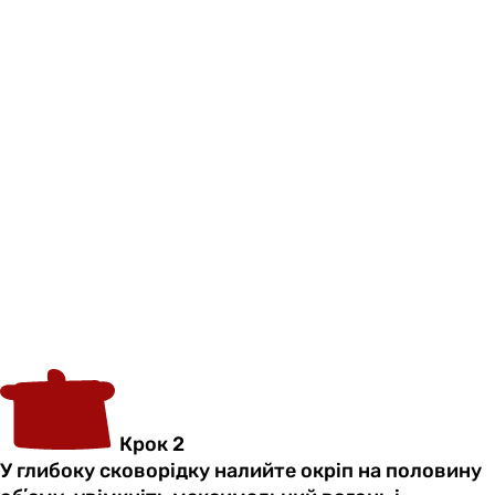
Крок 2
У глибоку сковорідку налийте окріп на половину