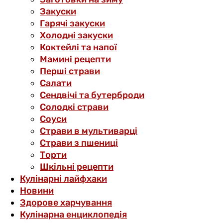
Закуски
Гарячі закуски
Холодні закуски
Коктейлі та напої
Мамині рецепти
Перші страви
Салати
Сендвічі та бутерброди
Солодкі страви
Соуси
Страви в мультиварці
Страви з пшениці
Торти
Шкільні рецепти
Кулінарні лайфхаки
Новини
Здорове харчування
Кулінарна енциклопедія