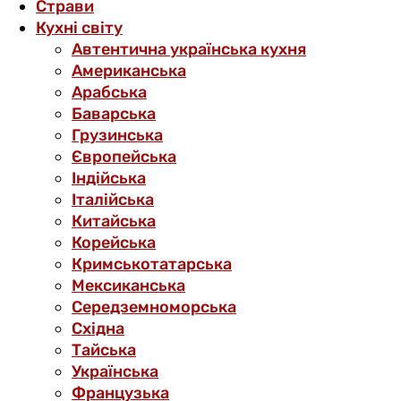
Страви
Кухні світу
Автентична українська кухня
Американська
Арабська
Баварська
Грузинська
Європейська
Індійська
Італійська
Китайська
Корейська
Кримськотатарська
Мексиканська
Середземноморська
Східна
Тайська
Українська
Французька