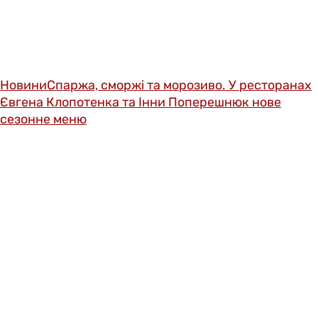
Новини
Спаржа, сморжі та морозиво. У ресторанах
Євгена Клопотенка та Інни Поперешнюк нове
сезонне меню