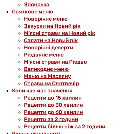
Японська
Святкове меню
Новорічне меню
Закуски на Новий рік
М’ясні страви на Новий рік
Салати на Новий рік
Новорічні десерти
Різдвяне меню
М’ясні страви на Різдво
Великоднє меню
Меню на Масляну
Страви на Святвечір
Коли час має значення
Рецепти до 15 хвилин
Рецепти до 30 хвилин
Рецепти до 60 хвилин
Рецепти за 2 години
Рецепти більш ніж за 2 години
Рівень складності