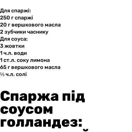
Для спаржі:
250 г
спаржі
20 г
вершкового
масла
2 зубчики
часнику
Для соуса:
3 жовтки
1 ч.л.
води
1 ст.л.
соку
лимона
65 г
вершкового
масла
⅓ ч.л.
солі
Спаржа під
соусом
голландез: