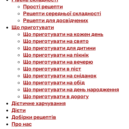
Прості рецепти
Рецепти середньої складності
Рецепти для досвідчених
Що приготувати
Що приготувати на кожен день
Що приготувати на свято
Що приготувати для дитини
Що приготувати на пікнік
Що приготувати на вечерю
Що приготувати в піст
Що приготувати на сніданок
Що приготувати на обід
Що приготувати на день народження
Що приготувати в дорогу
Дієтичне харчування
Дієти
Добірки рецептів
Про нас