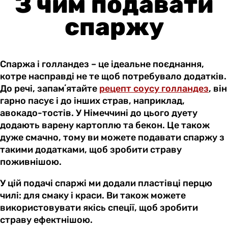
З чим подавати
спаржу
Спаржа і голландез – це ідеальне поєднання,
котре насправді не те щоб потребувало додатків.
До речі, запамʼятайте
рецепт соусу голландез
, він
гарно пасує і до інших страв, наприклад,
авокадо-тостів. У Німеччині до цього дуету
додають варену картоплю та бекон. Це також
дуже смачно, тому ви можете подавати спаржу з
такими додатками, щоб зробити страву
поживнішою.
У цій подачі спаржі ми додали пластівці перцю
чилі: для смаку і краси. Ви також можете
використовувати якісь спеції, щоб зробити
страву ефектнішою.