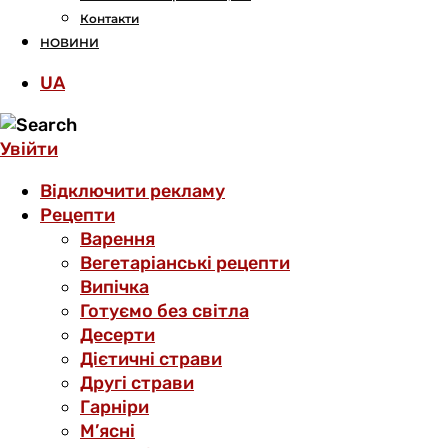
Контакти
НОВИНИ
UA
Увійти
Відключити рекламу
Рецепти
Варення
Вегетаріанські рецепти
Випічка
Готуємо без світла
Десерти
Дієтичні страви
Другі страви
Гарніри
М’ясні