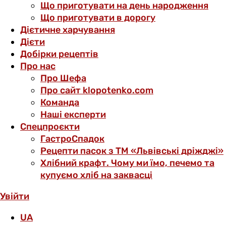
Що приготувати на день народження
Що приготувати в дорогу
Дієтичне харчування
Дієти
Добірки рецептів
Про нас
Про Шефа
Про сайт klopotenko.com
Команда
Наші експерти
Спецпроєкти
ГастроСпадок
Рецепти пасок з ТМ «Львівські дріжджі»
Хлібний крафт. Чому ми їмо, печемо та
купуємо хліб на заквасці
Увійти
UA