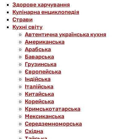
Здорове харчування
Кулінарна енциклопедія
Страви
Кухні світу
Автентична українська кухня
Американська
Арабська
Баварська
Грузинська
Європейська
Індійська
Італійська
Китайська
Корейська
Кримськотатарська
Мексиканська
Середземноморська
Східна
Тайська