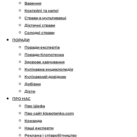
Варення
Коктейлі та напої
Страви в мультиварці
Дієтичні страви
Солодкі страви
ПОРАДИ
Поради експертів
Поради Клопотенка
Здорове харчування
Кулінарна енциклопедія
Кулінарний довідник
Добірки
Дієти
ПРО НАС
Про Шефа
Про сайт klopotenko.com
Команда
Наші експерти
Реклама і співробітництво