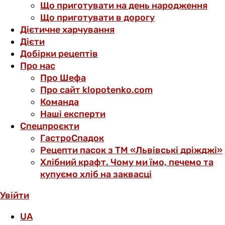
Що приготувати на день народження
Що приготувати в дорогу
Дієтичне харчування
Дієти
Добірки рецептів
Про нас
Про Шефа
Про сайт klopotenko.com
Команда
Наші експерти
Спецпроєкти
ГастроСпадок
Рецепти пасок з ТМ «Львівські дріжджі»
Хлібний крафт. Чому ми їмо, печемо та
купуємо хліб на заквасці
Увійти
UA