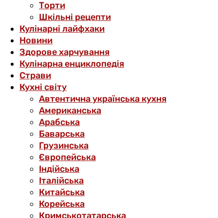
Торти
Шкільні рецепти
Кулінарні лайфхаки
Новини
Здорове харчування
Кулінарна енциклопедія
Страви
Кухні світу
Автентична українська кухня
Американська
Арабська
Баварська
Грузинська
Європейська
Індійська
Італійська
Китайська
Корейська
Кримськотатарська