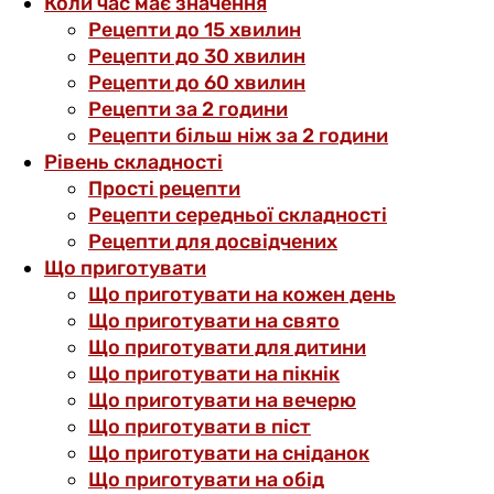
Коли час має значення
Рецепти до 15 хвилин
Рецепти до 30 хвилин
Рецепти до 60 хвилин
Рецепти за 2 години
Рецепти більш ніж за 2 години
Рівень складності
Прості рецепти
Рецепти середньої складності
Рецепти для досвідчених
Що приготувати
Що приготувати на кожен день
Що приготувати на свято
Що приготувати для дитини
Що приготувати на пікнік
Що приготувати на вечерю
Що приготувати в піст
Що приготувати на сніданок
Що приготувати на обід