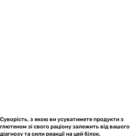
Суворість, з якою ви усуватимете продукти з
глютеном зі свого раціону залежить від вашого
діагнозу та сили реакції на цей білок.