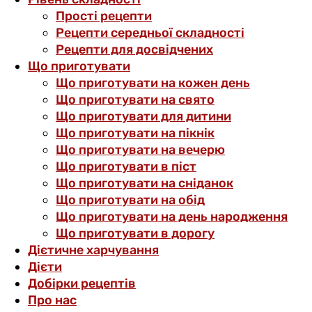
Прості рецепти
Рецепти середньої складності
Рецепти для досвідчених
Що приготувати
Що приготувати на кожен день
Що приготувати на свято
Що приготувати для дитини
Що приготувати на пікнік
Що приготувати на вечерю
Що приготувати в піст
Що приготувати на сніданок
Що приготувати на обід
Що приготувати на день народження
Що приготувати в дорогу
Дієтичне харчування
Дієти
Добірки рецептів
Про нас