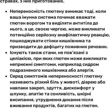
стравах, з них приготованих.
Непереносність глютену виникає тоді, коли
ваша імунна система починає вважати
глютен ворогом та виділяти антитіла до
нього, а це, своєю чергою, може викликати
потенційно серйозну анафілактичну реакцію,
пошкоджувати стінки кишківника та
призводити до дефіциту поживних речовин.
Існують також стани, не пов’язані з
целіакією, при яких глютен може викликати
неприємні симптоми, наприклад сидром
подразненого кишківника або алергія.
Серед симптомів непереносності глютену
називають різкий біль у животі, діарею або
навпаки закреп, здуття, дискомфорт у
шлунку, апатію та сонливість, шкірні
висипання, утруднення дихання після
вживання продуктів, багатих на глютен.