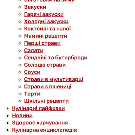
Закуски
Гарячі закуски
Холодні закуски
Коктейлі та напої
Мамині рецепти
Перші страви
Салати
Сендвічі та бутерброди
Солодкі страви
Соуси
Страви в мультиварці
Страви з пшениці
Торти
Шкільні рецепти
Кулінарні лайфхаки
Новини
Здорове харчування
Кулінарна енциклопедія