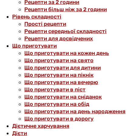
Рецепти за 2 години
Рецепти більш ніж за 2 години
Рівень складності
Прості рецепти
Рецепти середньої складності
Рецепти для досвідчених
Що приготувати
Що приготувати на кожен день
Що приготувати на свято
Що приготувати для дитини
Що приготувати на пікнік
Що приготувати на вечерю
Що приготувати в піст
Що приготувати на сніданок
Що приготувати на обід
Що приготувати на день народження
Що приготувати в дорогу
Дієтичне харчування
Дієти