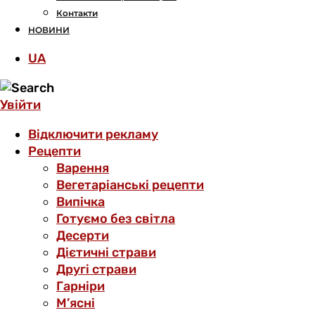
Контакти
НОВИНИ
UA
Увійти
Відключити рекламу
Рецепти
Варення
Вегетаріанські рецепти
Випічка
Готуємо без світла
Десерти
Дієтичні страви
Другі страви
Гарніри
М’ясні