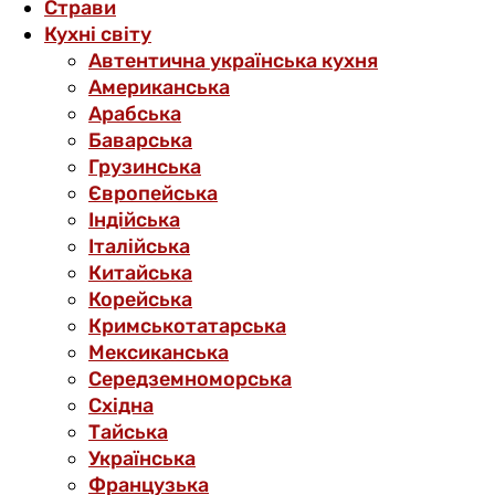
Страви
Кухні світу
Автентична українська кухня
Американська
Арабська
Баварська
Грузинська
Європейська
Індійська
Італійська
Китайська
Корейська
Кримськотатарська
Мексиканська
Середземноморська
Східна
Тайська
Українська
Французька