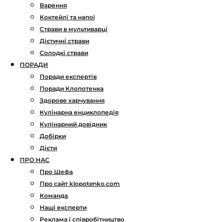
Варення
Коктейлі та напої
Страви в мультиварці
Дієтичні страви
Солодкі страви
ПОРАДИ
Поради експертів
Поради Клопотенка
Здорове харчування
Кулінарна енциклопедія
Кулінарний довідник
Добірки
Дієти
ПРО НАС
Про Шефа
Про сайт klopotenko.com
Команда
Наші експерти
Реклама і співробітництво