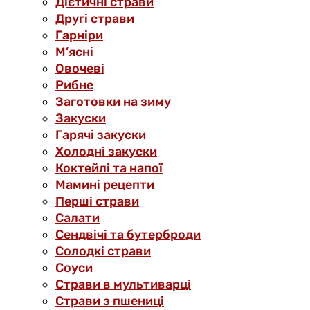
Дієтичні страви
Другі страви
Гарніри
М’ясні
Овочеві
Рибне
Заготовки на зиму
Закуски
Гарячі закуски
Холодні закуски
Коктейлі та напої
Мамині рецепти
Перші страви
Салати
Сендвічі та бутерброди
Солодкі страви
Соуси
Страви в мультиварці
Страви з пшениці