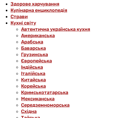
Здорове харчування
Кулінарна енциклопедія
Страви
Кухні світу
Автентична українська кухня
Американська
Арабська
Баварська
Грузинська
Європейська
Індійська
Італійська
Китайська
Корейська
Кримськотатарська
Мексиканська
Середземноморська
Східна
Тайська