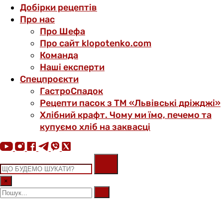
Добірки рецептів
Про нас
Про Шефа
Про сайт klopotenko.com
Команда
Наші експерти
Спецпроєкти
ГастроСпадок
Рецепти пасок з ТМ «Львівські дріжджі»
Хлібний крафт. Чому ми їмо, печемо та
купуємо хліб на заквасці
×