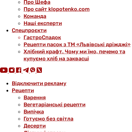
Про Шефа
Про сайт klopotenko.com
Команда
Наші експерти
Спецпроєкти
ГастроСпадок
Рецепти пасок з ТМ «Львівські дріжджі»
Хлібний крафт. Чому ми їмо, печемо та
купуємо хліб на заквасці
Відключити рекламу
Рецепти
Варення
Вегетаріанські рецепти
Випічка
Готуємо без світла
Десерти