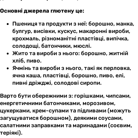
Основні джерела глютену це:
Пшениця та продукти з неї: борошно, манка,
булгур, висівки, кускус, макаронні вироби,
крохмаль, різноманітні пластівці, випічка,
солодощі, батончики, мюслі.
Жито та вироби з нього: борошно, житній
хліб, пиво.
Ячмінь та вироби з нього, такі як перловка,
ячна каша, пластівці, борошно, пиво, елі,
пивні дріжджі, солодові сиропи.
Варто бути обережними з: горішками, чипсами,
енергетичними батончиками, морозивом,
цукерками, крем-супами та підливами (можуть
загущуватися борошном), деякими соусами,
салатними заправками та маринадами (соєвим,
теріякі).