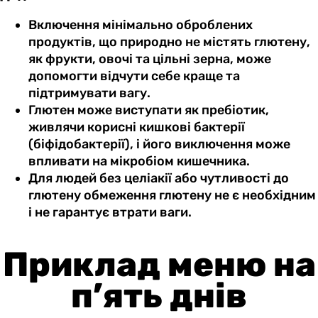
Включення мінімально оброблених
продуктів, що природно не містять глютену,
як фрукти, овочі та цільні зерна, може
допомогти відчути себе краще та
підтримувати вагу.
Глютен може виступати як пребіотик,
живлячи корисні кишкові бактерії
(біфідобактерії), і його виключення може
впливати на мікробіом кишечника.
Для людей без целіакії або чутливості до
глютену обмеження глютену не є необхідним
і не гарантує втрати ваги.
Приклад меню на
п’ять днів