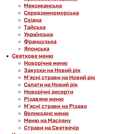
Мексиканська
Середземноморська
Східна
Тайська
Українська
Французька
Японська
Святкове меню
Новорічне меню
Закуски на Новий рік
М’ясні страви на Новий рік
Салати на Новий рік
Новорічні десерти
Різдвяне меню
М’ясні страви на Різдво
Великоднє меню
Меню на Масляну
Страви на Святвечір