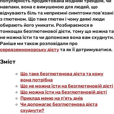
популярність продиктована модним трендом, чи
навпаки, вона є вимушеною для людей, що
відчувають біль та неприємні симптоми пов’язані
з глютеном. Що таке глютен і чому деякі люди
обирають його уникати. Розбираємося в
тонкощах безглютенової дієти, тому що можна та
не можна їсти та чи допоможе вона вам схуднути.
Раніше ми також розповідали про
середземноморську дієту
та як її дотримуватися.
Зміст
Що таке безглютенова дієта та кому
вона потрібна
Що не можна їсти на безглютеновій дієті
Що можна їсти на безглютеновій дієті
Приклад меню на п'ять днів
Чи допомагає безглютенова дієта
схуднути?