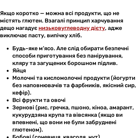
Якщо коротко — можна всі продукти, що не
містять глютен. Взагалі принцип харчування
дещо нагадує
низьковуглеводну дієту
, адже
виключає пасту, випічку хліб.
Будь-яке м’ясо. Але слід обирати безпечні
способи приготування без панірування,
кляру та загущених борошном підлив.
Яйця
Молочні та кисломолочні продукти (йогурти
без наповнювачів та фарбників, якісний сир,
кефір).
Всі фрукти та овочі
Зернові (рис, гречка, пшоно, кіноа, амарант,
кукурудзяна крупа та вівсянка (якщо ви
впевнені, що вони не були забруднені
глютеном).
Бобові (сочевиця, квасоля, нут).