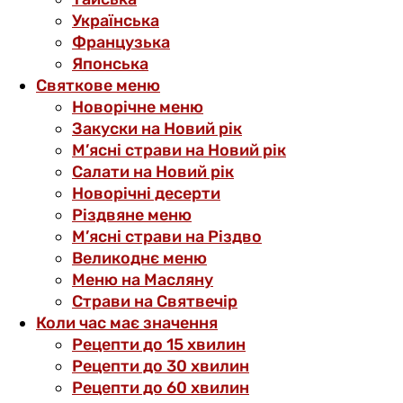
Українська
Французька
Японська
Святкове меню
Новорічне меню
Закуски на Новий рік
М’ясні страви на Новий рік
Салати на Новий рік
Новорічні десерти
Різдвяне меню
М’ясні страви на Різдво
Великоднє меню
Меню на Масляну
Страви на Святвечір
Коли час має значення
Рецепти до 15 хвилин
Рецепти до 30 хвилин
Рецепти до 60 хвилин