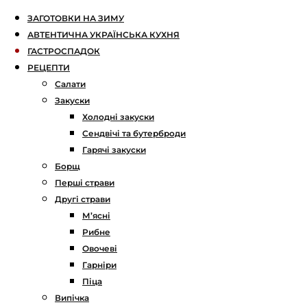
ЗАГОТОВКИ НА ЗИМУ
АВТЕНТИЧНА УКРАЇНСЬКА КУХНЯ
ГАСТРОСПАДОК
РЕЦЕПТИ
Салати
Закуски
Холодні закуски
Сендвічі та бутерброди
Гарячі закуски
Борщ
Перші страви
Другі страви
М’ясні
Рибне
Овочеві
Гарніри
Піца
Випічка