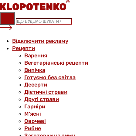
Skip
to
content
Відключити рекламу
Рецепти
Варення
Вегетаріанські рецепти
Випічка
Готуємо без світла
Десерти
Дієтичні страви
Другі страви
Гарніри
М’ясні
Овочеві
Рибне
Заготовки на зиму