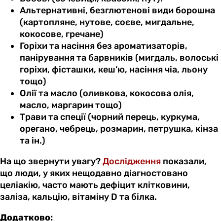
Альтернативні, безглютенові види борошна
(картопляне, нутове, соєве, мигдальне,
кокосове, гречане)
Горіхи та насіння без ароматизаторів,
панірування та барвників (мигдаль, волоські
горіхи, фісташки, кеш’ю, насіння чіа, льону
тощо)
Олії та масло (оливкова, кокосова олія,
масло, маргарин тощо)
Трави та спеції (чорний перець, куркума,
орегано, чебрець, розмарин, петрушка, кінза
та ін.)
На що звернути увагу?
Дослідження
показали,
що люди, у яких нещодавно діагностовано
целіакію, часто мають дефіцит клітковини,
заліза, кальцію, вітаміну D та білка.
Додатково: