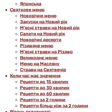
Японська
Святкове меню
Новорічне меню
Закуски на Новий рік
М’ясні страви на Новий рік
Салати на Новий рік
Новорічні десерти
Різдвяне меню
М’ясні страви на Різдво
Великоднє меню
Меню на Масляну
Страви на Святвечір
Коли час має значення
Рецепти до 15 хвилин
Рецепти до 30 хвилин
Рецепти до 60 хвилин
Рецепти за 2 години
Рецепти більш ніж за 2 години
Рівень складності