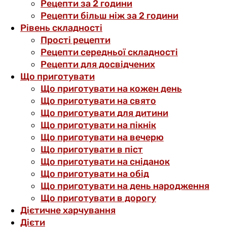
Рецепти за 2 години
Рецепти більш ніж за 2 години
Рівень складності
Прості рецепти
Рецепти середньої складності
Рецепти для досвідчених
Що приготувати
Що приготувати на кожен день
Що приготувати на свято
Що приготувати для дитини
Що приготувати на пікнік
Що приготувати на вечерю
Що приготувати в піст
Що приготувати на сніданок
Що приготувати на обід
Що приготувати на день народження
Що приготувати в дорогу
Дієтичне харчування
Дієти