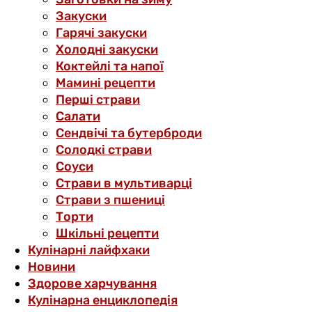
Закуски
Гарячі закуски
Холодні закуски
Коктейлі та напої
Мамині рецепти
Перші страви
Салати
Сендвічі та бутерброди
Солодкі страви
Соуси
Страви в мультиварці
Страви з пшениці
Торти
Шкільні рецепти
Кулінарні лайфхаки
Новини
Здорове харчування
Кулінарна енциклопедія