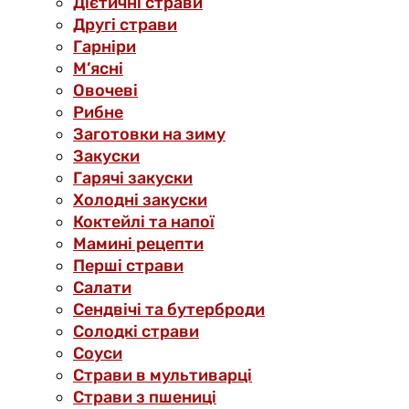
Дієтичні страви
Другі страви
Гарніри
М’ясні
Овочеві
Рибне
Заготовки на зиму
Закуски
Гарячі закуски
Холодні закуски
Коктейлі та напої
Мамині рецепти
Перші страви
Салати
Сендвічі та бутерброди
Солодкі страви
Соуси
Страви в мультиварці
Страви з пшениці