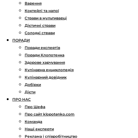
Варення
Коктейлі та напої
Страви в мультиварці
Дієтичні страви
Солодкі страви
ПОРАДИ
Поради експертів
Поради Клопотенка
Здорове харчування
Кулінарна енциклопедія
Кулінарний довідник
Добірки
Дієти
ПРО НАС
Про Шефа
Про сайт klopotenko.com
Команда
Наші експерти
Реклама і співробітництво