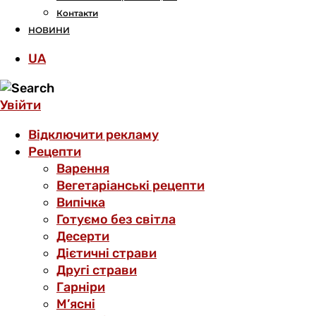
Контакти
НОВИНИ
UA
Увійти
Відключити рекламу
Рецепти
Варення
Вегетаріанські рецепти
Випічка
Готуємо без світла
Десерти
Дієтичні страви
Другі страви
Гарніри
М’ясні