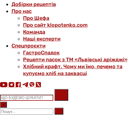
Добірки рецептів
Про нас
Про Шефа
Про сайт klopotenko.com
Команда
Наші експерти
Спецпроєкти
ГастроСпадок
Рецепти пасок з ТМ «Львівські дріжджі»
Хлібний крафт. Чому ми їмо, печемо та
купуємо хліб на заквасці
×