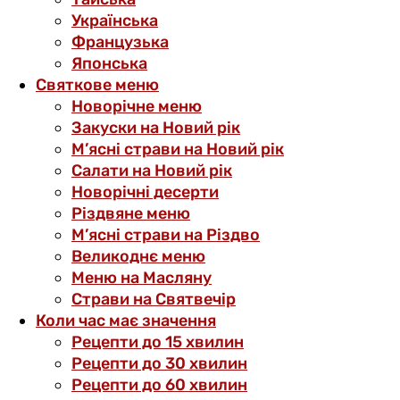
Українська
Французька
Японська
Святкове меню
Новорічне меню
Закуски на Новий рік
М’ясні страви на Новий рік
Салати на Новий рік
Новорічні десерти
Різдвяне меню
М’ясні страви на Різдво
Великоднє меню
Меню на Масляну
Страви на Святвечір
Коли час має значення
Рецепти до 15 хвилин
Рецепти до 30 хвилин
Рецепти до 60 хвилин