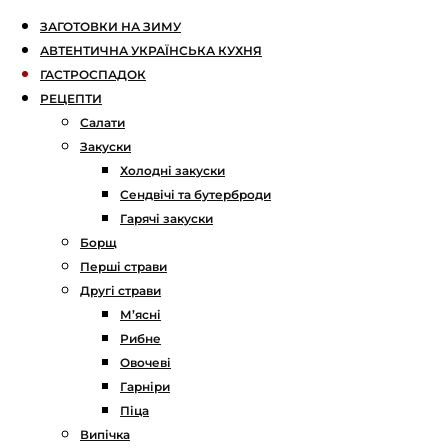
ЗАГОТОВКИ НА ЗИМУ
АВТЕНТИЧНА УКРАЇНСЬКА КУХНЯ
ГАСТРОСПАДОК
РЕЦЕПТИ
Салати
Закуски
Холодні закуски
Сендвічі та бутерброди
Гарячі закуски
Борщ
Перші страви
Другі страви
М’ясні
Рибне
Овочеві
Гарніри
Піца
Випічка