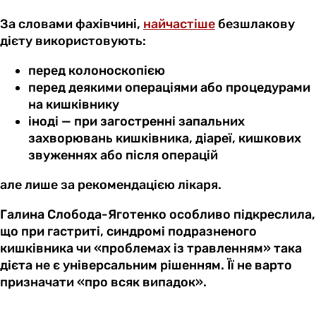
За словами фахівчині,
найчастіше
безшлакову
дієту використовують:
перед колоноскопією
перед деякими операціями або процедурами
на кишківнику
іноді — при загостренні запальних
захворювань кишківника, діареї, кишкових
звуженнях або після операцій
але лише за рекомендацією лікаря.
Галина Слобода-Яготенко особливо підкреслила,
що при гастриті, синдромі подразненого
кишківника чи «проблемах із травленням» така
дієта не є універсальним рішенням. Її не варто
призначати «про всяк випадок».