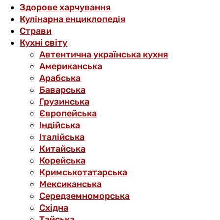
Здорове харчування
Кулінарна енциклопедія
Страви
Кухні світу
Автентична українська кухня
Американська
Арабська
Баварська
Грузинська
Європейська
Індійська
Італійська
Китайська
Корейська
Кримськотатарська
Мексиканська
Середземноморська
Східна
Тайська