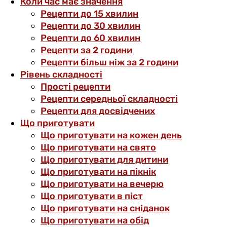
Коли час має значення
Рецепти до 15 хвилин
Рецепти до 30 хвилин
Рецепти до 60 хвилин
Рецепти за 2 години
Рецепти більш ніж за 2 години
Рівень складності
Прості рецепти
Рецепти середньої складності
Рецепти для досвідчених
Що приготувати
Що приготувати на кожен день
Що приготувати на свято
Що приготувати для дитини
Що приготувати на пікнік
Що приготувати на вечерю
Що приготувати в піст
Що приготувати на сніданок
Що приготувати на обід