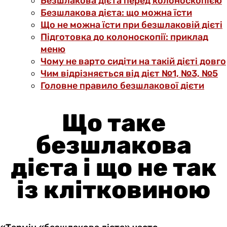
Безшлакова дієта перед колоноскопією
Безшлакова дієта: що можна їсти
Що не можна їсти при безшлаковій дієті
Підготовка до колоноскопії: приклад
меню
Чому не варто сидіти на такій дієті довго
Чим відрізняється від дієт №1, №3, №5
Головне правило безшлакової дієти
Що таке
безшлакова
дієта і що не так
із клітковиною