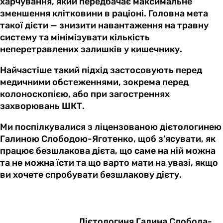
харчування, який передбачає максимальне
зменшення клітковини в раціоні. Головна мета
такої дієти — знизити навантаження на травну
систему та мінімізувати кількість
неперетравлених залишків у кишечнику.
Найчастіше такий підхід застосовують перед
медичними обстеженнями, зокрема перед
колоноскопією, або при загостреннях
захворювань ШКТ.
Ми поспілкувалися з ліцензованою дієтологинею
Галиною Слободою-Яготенко, щоб з’ясувати, як
працює безшлакова дієта, що саме на ній можна
та не можна їсти та що варто мати на увазі, якщо
ви хочете спробувати безшлакову дієту.
Дієтологиня Галина Слобода-