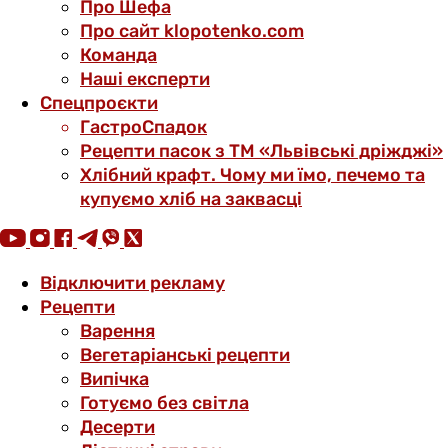
Про Шефа
Про сайт klopotenko.com
Команда
Наші експерти
Спецпроєкти
ГастроСпадок
Рецепти пасок з ТМ «Львівські дріжджі»
Хлібний крафт. Чому ми їмо, печемо та
купуємо хліб на заквасці
Відключити рекламу
Рецепти
Варення
Вегетаріанські рецепти
Випічка
Готуємо без світла
Десерти