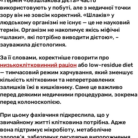
«Термін «безшлакова дієта» часто
використовують у побуті, але з медичної точки
зору він не зовсім коректний. «Шлаків» у
людському організмі не існує — це не науковий
термін. Організм не накопичує якісь міфічні
«шлаки», які потрібно виводити дієтою», –
зауважила дієтологиня.
За її словами, коректніше говорити про
низькоклітковинний раціон
або low-residue diet
— тимчасовий режим харчування, який зменшує
кількість клітковини та неперетравлених
залишків їжі в кишківнику. Саме це важливо
перед деякими медичними процедурами, зокрема
перед колоноскопією.
При цьому фахівчиня підкреслила, що у
звичайному житті клітковина потрібна. Адже
вона підтримує мікробіоту, метаболічне
здоров’я, забезпечує регулярне випорожнення