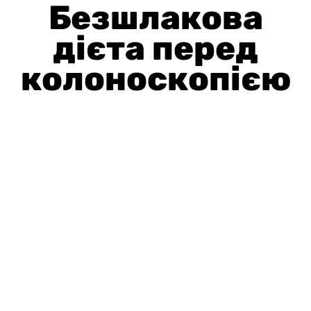
Безшлакова
дієта перед
колоноскопією