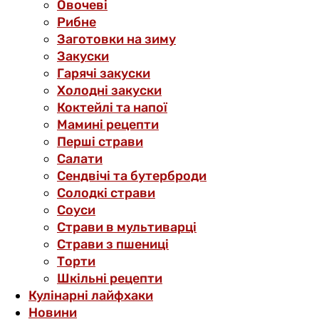
Овочеві
Рибне
Заготовки на зиму
Закуски
Гарячі закуски
Холодні закуски
Коктейлі та напої
Мамині рецепти
Перші страви
Салати
Сендвічі та бутерброди
Солодкі страви
Соуси
Страви в мультиварці
Страви з пшениці
Торти
Шкільні рецепти
Кулінарні лайфхаки
Новини