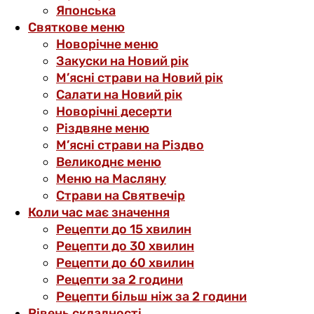
Японська
Святкове меню
Новорічне меню
Закуски на Новий рік
М’ясні страви на Новий рік
Салати на Новий рік
Новорічні десерти
Різдвяне меню
М’ясні страви на Різдво
Великоднє меню
Меню на Масляну
Страви на Святвечір
Коли час має значення
Рецепти до 15 хвилин
Рецепти до 30 хвилин
Рецепти до 60 хвилин
Рецепти за 2 години
Рецепти більш ніж за 2 години
Рівень складності