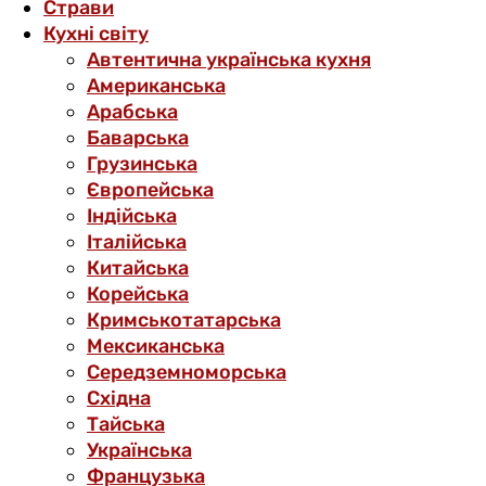
Страви
Кухні світу
Автентична українська кухня
Американська
Арабська
Баварська
Грузинська
Європейська
Індійська
Італійська
Китайська
Корейська
Кримськотатарська
Мексиканська
Середземноморська
Східна
Тайська
Українська
Французька