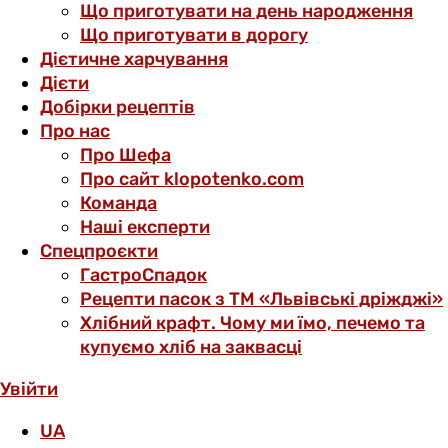
Що приготувати на день народження
Що приготувати в дорогу
Дієтичне харчування
Дієти
Добірки рецептів
Про нас
Про Шефа
Про сайт klopotenko.com
Команда
Наші експерти
Спецпроєкти
ГастроСпадок
Рецепти пасок з ТМ «Львівські дріжджі»
Хлібний крафт. Чому ми їмо, печемо та
купуємо хліб на заквасці
Увійти
UA