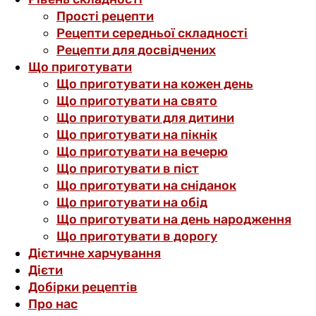
Прості рецепти
Рецепти середньої складності
Рецепти для досвідчених
Що приготувати
Що приготувати на кожен день
Що приготувати на свято
Що приготувати для дитини
Що приготувати на пікнік
Що приготувати на вечерю
Що приготувати в піст
Що приготувати на сніданок
Що приготувати на обід
Що приготувати на день народження
Що приготувати в дорогу
Дієтичне харчування
Дієти
Добірки рецептів
Про нас