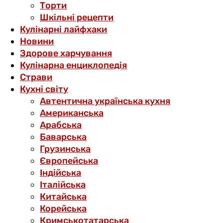
Торти
Шкільні рецепти
Кулінарні лайфхаки
Новини
Здорове харчування
Кулінарна енциклопедія
Страви
Кухні світу
Автентична українська кухня
Американська
Арабська
Баварська
Грузинська
Європейська
Індійська
Італійська
Китайська
Корейська
Кримськотатарська