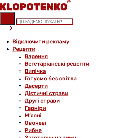
Skip
to
content
Відключити рекламу
Рецепти
Варення
Вегетаріанські рецепти
Випічка
Готуємо без світла
Десерти
Дієтичні страви
Другі страви
Гарніри
М’ясні
Овочеві
Рибне
Заготовки на зиму