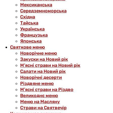
Мексиканська
Середземноморська
Східна
Тайська
Українська
Французька
Японська
Святкове меню
Новорічне меню
Закуски на Новий рік
М’ясні страви на Новий рік
Салати на Новий рік
Новорічні десерти
Різдвяне меню
М’ясні страви на Різдво
Великоднє меню
Меню на Масляну
Страви на Святвечір