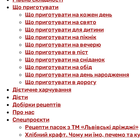
Що приготувати
Що приготувати на кожен день
Що приготувати на свято
Що приготувати для дитини
Що приготувати на пікнік
Що приготувати на вечерю
Що приготувати в піст
Що приготувати на сніданок
Що приготувати на обід
Що приготувати на день народження
Що приготувати в дорогу
Дієтичне харчування
Дієти
Добірки рецептів
Про нас
Спецпроєкти
Рецепти пасок з ТМ «Львівські дріжджі»
Хлібний крафт. Чому ми їмо, печемо та к