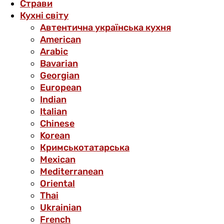
Страви
Кухні світу
Автентична українська кухня
American
Arabic
Bavarian
Georgian
European
Indian
Italian
Chinese
Korean
Кримськотатарська
Mexican
Mediterranean
Oriental
Thai
Ukrainian
French