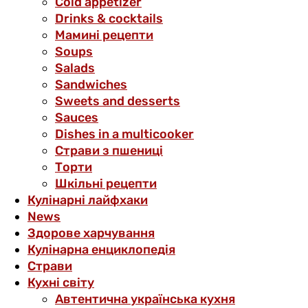
Cold appetizer
Drinks & cocktails
Мамині рецепти
Soups
Salads
Sandwiches
Sweets and desserts
Sauces
Dishes in a multicooker
Страви з пшениці
Торти
Шкільні рецепти
Кулінарні лайфхаки
News
Здорове харчування
Кулінарна енциклопедія
Страви
Кухні світу
Автентична українська кухня