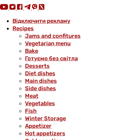
Відключити рекламу
Recipes
Jams and confitures
Vegetarian menu
Bake
Готуємо без світла
Desserts
Diet dishes
Main dishes
Side dishes
Meat
Vegetables
Fish
Winter Storage
Аppetizer
Hot appetizers