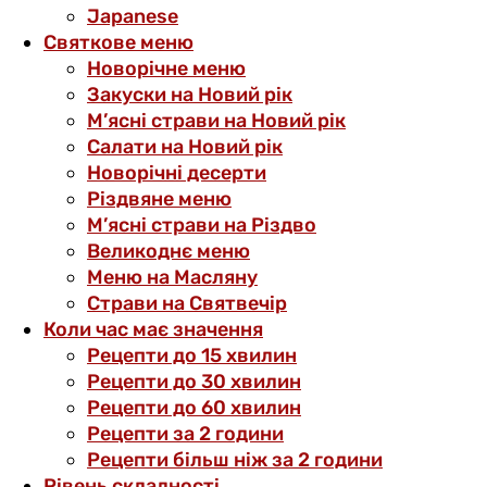
Japanese
Святкове меню
Новорічне меню
Закуски на Новий рік
М’ясні страви на Новий рік
Салати на Новий рік
Новорічні десерти
Різдвяне меню
М’ясні страви на Різдво
Великоднє меню
Меню на Масляну
Страви на Святвечір
Коли час має значення
Рецепти до 15 хвилин
Рецепти до 30 хвилин
Рецепти до 60 хвилин
Рецепти за 2 години
Рецепти більш ніж за 2 години
Рівень складності