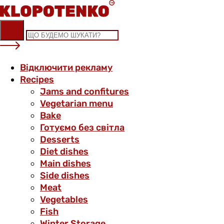
Skip
to
content
Відключити рекламу
Recipes
Jams and confitures
Vegetarian menu
Bake
Готуємо без світла
Desserts
Diet dishes
Main dishes
Side dishes
Meat
Vegetables
Fish
Winter Storage