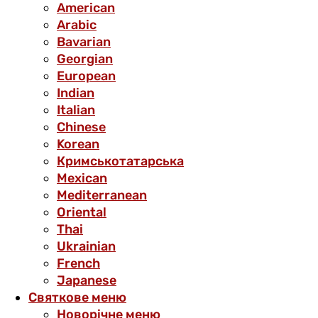
American
Arabic
Bavarian
Georgian
European
Indian
Italian
Chinese
Korean
Кримськотатарська
Mexican
Mediterranean
Oriental
Thai
Ukrainian
French
Japanese
Святкове меню
Новорічне меню