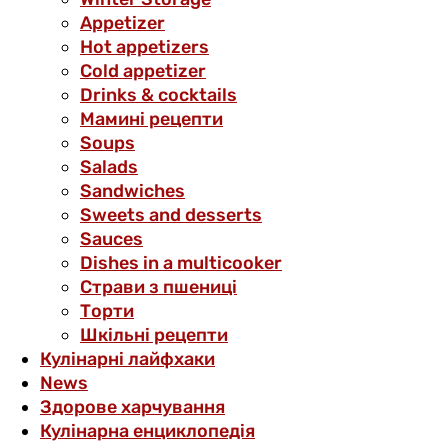
Аppetizer
Hot appetizers
Cold appetizer
Drinks & cocktails
Мамині рецепти
Soups
Salads
Sandwiches
Sweets and desserts
Sauces
Dishes in a multicooker
Страви з пшениці
Торти
Шкільні рецепти
Кулінарні лайфхаки
News
Здорове харчування
Кулінарна енциклопедія