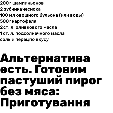
200 г шампиньонов
2 зубчика чеснока
100 мл
овощного
бульона (или воды)
500 г картофеля
2 ст. л.
оливкового
масла
1 ст.
л.
подсолнечного масла
соль и
перец по
вкусу
Альтернатива
есть. Готовим
пастуший пирог
без мяса:
Приготування