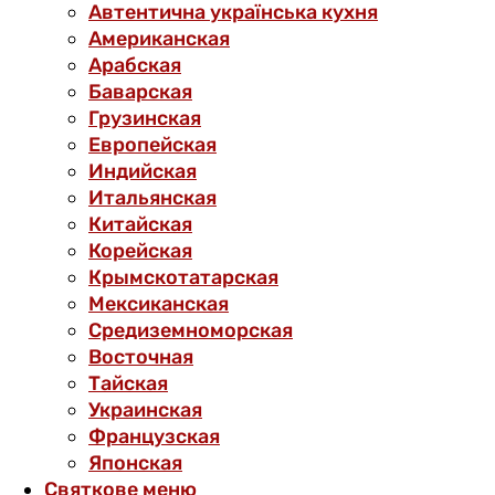
Автентична українська кухня
Американская
Арабская
Баварская
Грузинская
Европейская
Индийская
Итальянская
Китайская
Корейская
Крымскотатарская
Мексиканская
Средиземноморская
Восточная
Тайская
Украинская
Французская
Японская
Святкове меню