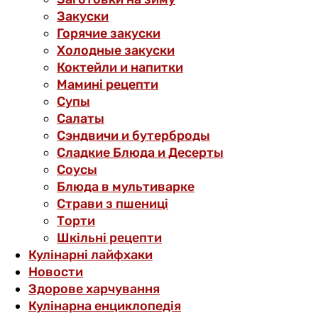
Закуски
Горячие закуски
Холодные закуски
Коктейли и напитки
Мамині рецепти
Супы
Салаты
Сэндвичи и бутерброды
Сладкие Блюда и Десерты
Соусы
Блюда в мультиварке
Страви з пшениці
Торти
Шкільні рецепти
Кулінарні лайфхаки
Новости
Здорове харчування
Кулінарна енциклопедія