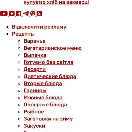
купуємо хліб на заквасці
Відключити рекламу
Рецепты
Варенье
Вегетарианское меню
Выпечка
Готуємо без світла
Десерти
Диетические блюда
Вторые блюда
Гарниры
Мясные блюда
Овощные блюда
Рыбное
Заготовки на зиму
Закуски