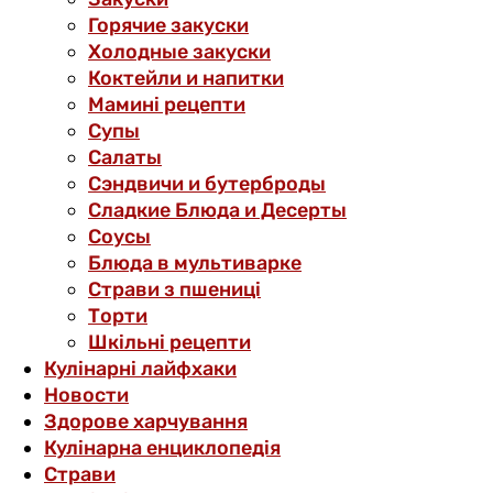
Горячие закуски
Холодные закуски
Коктейли и напитки
Мамині рецепти
Супы
Салаты
Сэндвичи и бутерброды
Сладкие Блюда и Десерты
Соусы
Блюда в мультиварке
Страви з пшениці
Торти
Шкільні рецепти
Кулінарні лайфхаки
Новости
Здорове харчування
Кулінарна енциклопедія
Страви