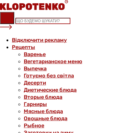
Skip
to
content
Відключити рекламу
Рецепты
Варенье
Вегетарианское меню
Выпечка
Готуємо без світла
Десерти
Диетические блюда
Вторые блюда
Гарниры
Мясные блюда
Овощные блюда
Рыбное
Заготовки на зиму