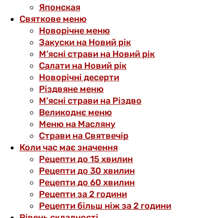
Японская
Святкове меню
Новорічне меню
Закуски на Новий рік
М’ясні страви на Новий рік
Салати на Новий рік
Новорічні десерти
Різдвяне меню
М’ясні страви на Різдво
Великоднє меню
Меню на Масляну
Страви на Святвечір
Коли час має значення
Рецепти до 15 хвилин
Рецепти до 30 хвилин
Рецепти до 60 хвилин
Рецепти за 2 години
Рецепти більш ніж за 2 години
Рівень складності