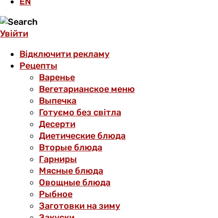
EN
Увійти
Відключити рекламу
Рецепты
Варенье
Вегетарианское меню
Выпечка
Готуємо без світла
Десерти
Диетические блюда
Вторые блюда
Гарниры
Мясные блюда
Овощные блюда
Рыбное
Заготовки на зиму
Закуски