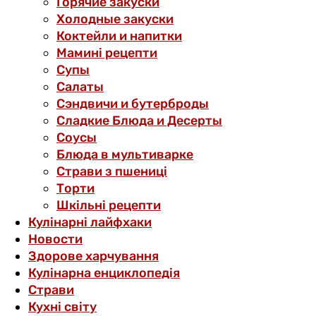
Горячие закуски
Холодные закуски
Коктейли и напитки
Мамині рецепти
Супы
Салаты
Сэндвичи и бутерброды
Сладкие Блюда и Десерты
Соусы
Блюда в мультиварке
Страви з пшениці
Торти
Шкільні рецепти
Кулінарні лайфхаки
Новости
Здорове харчування
Кулінарна енциклопедія
Страви
Кухні світу