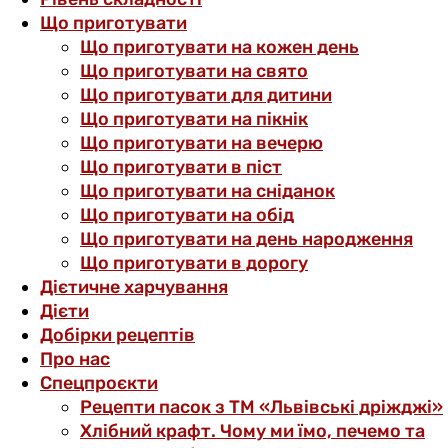
Що приготувати
Що приготувати на кожен день
Що приготувати на свято
Що приготувати для дитини
Що приготувати на пікнік
Що приготувати на вечерю
Що приготувати в піст
Що приготувати на сніданок
Що приготувати на обід
Що приготувати на день народження
Що приготувати в дорогу
Дієтичне харчування
Дієти
Добірки рецептів
Про нас
Спецпроєкти
Рецепти пасок з ТМ «Львівські дріжджі»
Хлібний крафт. Чому ми їмо, печемо та