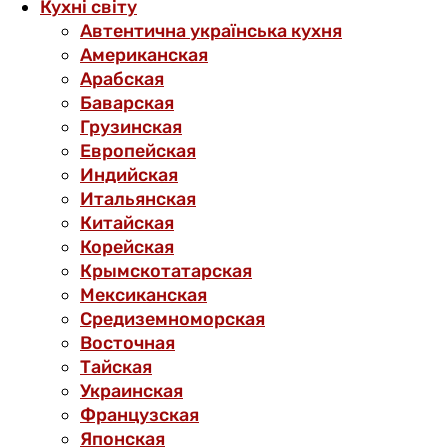
Кухні світу
Автентична українська кухня
Американская
Арабская
Баварская
Грузинская
Европейская
Индийская
Итальянская
Китайская
Корейская
Крымскотатарская
Мексиканская
Средиземноморская
Восточная
Тайская
Украинская
Французская
Японская