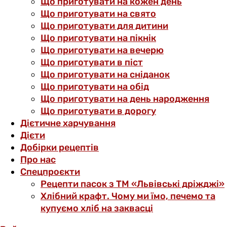
Що приготувати на кожен день
Що приготувати на свято
Що приготувати для дитини
Що приготувати на пікнік
Що приготувати на вечерю
Що приготувати в піст
Що приготувати на сніданок
Що приготувати на обід
Що приготувати на день народження
Що приготувати в дорогу
Дієтичне харчування
Дієти
Добірки рецептів
Про нас
Спецпроєкти
Рецепти пасок з ТМ «Львівські дріжджі»
Хлібний крафт. Чому ми їмо, печемо та
купуємо хліб на заквасці