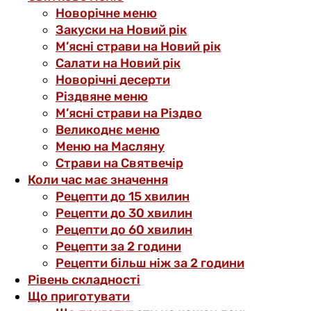
Новорічне меню
Закуски на Новий рік
М’ясні страви на Новий рік
Салати на Новий рік
Новорічні десерти
Різдвяне меню
М’ясні страви на Різдво
Великоднє меню
Меню на Масляну
Страви на Святвечір
Коли час має значення
Рецепти до 15 хвилин
Рецепти до 30 хвилин
Рецепти до 60 хвилин
Рецепти за 2 години
Рецепти більш ніж за 2 години
Рівень складності
Що приготувати