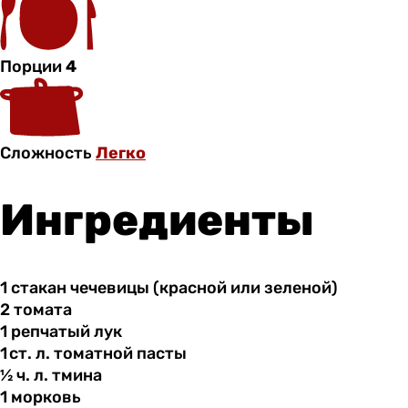
Порции
4
Сложность
Легко
Ингредиенты
1 стакан
чечевицы
(красной или зеленой)
2 томата
1 репчатый
лук
1 ст. л.
томатной
пасты
½ ч.
л.
тмина
1 морковь