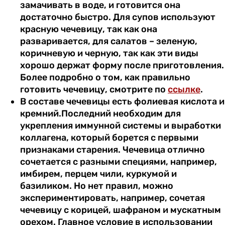
замачивать в воде, и готовится она
достаточно быстро. Для супов используют
красную чечевицу, так как она
разваривается, для салатов – зеленую,
коричневую и черную, так как эти виды
хорошо держат форму после приготовления.
Более подробно о том, как правильно
готовить чечевицу, смотрите по
ссылке
.
В составе чечевицы есть фолиевая кислота и
кремний.Последний необходим для
укрепления иммунной системы и выработки
коллагена, который борется с первыми
признаками старения. Чечевица отлично
сочетается с разными специями, например,
имбирем, перцем чили, куркумой и
базиликом. Но нет правил, можно
экспериментировать, например, сочетая
чечевицу с корицей, шафраном и мускатным
орехом. Главное условие в использовании