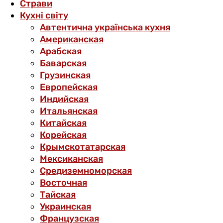
Страви
Кухні світу
Автентична українська кухня
Американская
Арабская
Баварская
Грузинская
Европейская
Индийская
Итальянская
Китайская
Корейская
Крымскотатарская
Мексиканская
Средиземноморская
Восточная
Тайская
Украинская
Французская