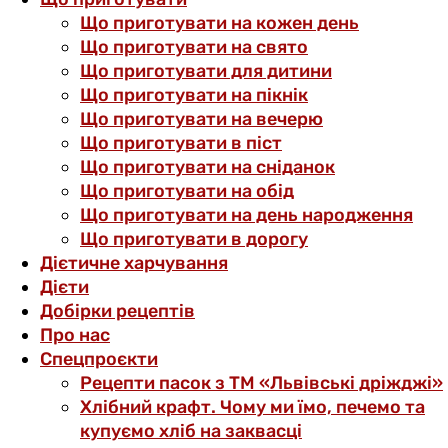
Що приготувати на кожен день
Що приготувати на свято
Що приготувати для дитини
Що приготувати на пікнік
Що приготувати на вечерю
Що приготувати в піст
Що приготувати на сніданок
Що приготувати на обід
Що приготувати на день народження
Що приготувати в дорогу
Дієтичне харчування
Дієти
Добірки рецептів
Про нас
Спецпроєкти
Рецепти пасок з ТМ «Львівські дріжджі»
Хлібний крафт. Чому ми їмо, печемо та
купуємо хліб на заквасці