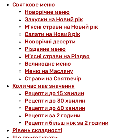
Святкове меню
Новорічне меню
Закуски на Новий рік
М’ясні страви на Новий рік
Салати на Новий рік
Новорічні десерти
Різдвяне меню
М’ясні страви на Різдво
Великоднє меню
Меню на Масляну
Страви на Святвечір
Коли час має значення
Рецепти до 15 хвилин
Рецепти до 30 хвилин
Рецепти до 60 хвилин
Рецепти за 2 години
Рецепти більш ніж за 2 години
Рівень складності
Що приготувати