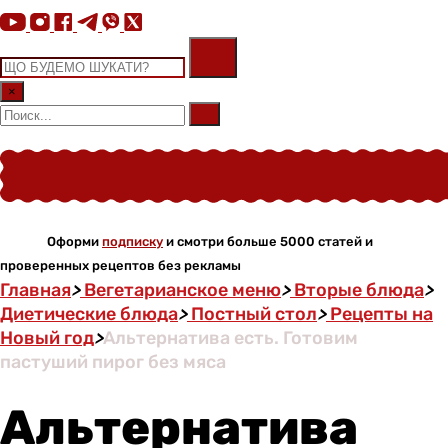
×
Оформи
подписку
и смотри больше 5000 статей и
проверенных рецептов без рекламы
Главная
>
Вегетарианское меню
>
Вторые блюда
>
Диетические блюда
>
Постный стол
>
Рецепты на
Новый год
>
Альтернатива есть. Готовим
пастуший пирог без мяса
Альтернатива