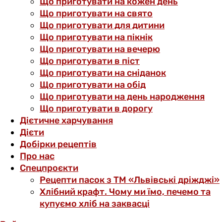
Що приготувати на кожен день
Що приготувати на свято
Що приготувати для дитини
Що приготувати на пікнік
Що приготувати на вечерю
Що приготувати в піст
Що приготувати на сніданок
Що приготувати на обід
Що приготувати на день народження
Що приготувати в дорогу
Дієтичне харчування
Дієти
Добірки рецептів
Про нас
Спецпроєкти
Рецепти пасок з ТМ «Львівські дріжджі»
Хлібний крафт. Чому ми їмо, печемо та
купуємо хліб на заквасці