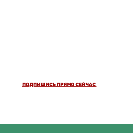
ОФОРМИ ПОДПИСКУ И СМОТРИ БОЛЬШЕ
5000 СТАТЕЙ И ПРОВЕРЕННЫХ РЕЦЕПТОВ
БЕЗ РЕКЛАМЫ.
ПОДПИШИСЬ ПРЯМО СЕЙЧАС