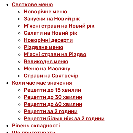
Святкове меню
Новорічне меню
Закуски на Новий рік
М’ясні страви на Новий рік
Салати на Новий рік
Новорічні десерти
Різдвяне меню
М’ясні страви на Різдво
Великоднє меню
Меню на Масляну
Страви на Святвечір
Коли час має значення
Рецепти до 15 хвилин
Рецепти до 30 хвилин
Рецепти до 60 хвилин
Рецепти за 2 години
Рецепти більш ніж за 2 години
Рівень складності
Що приготувати