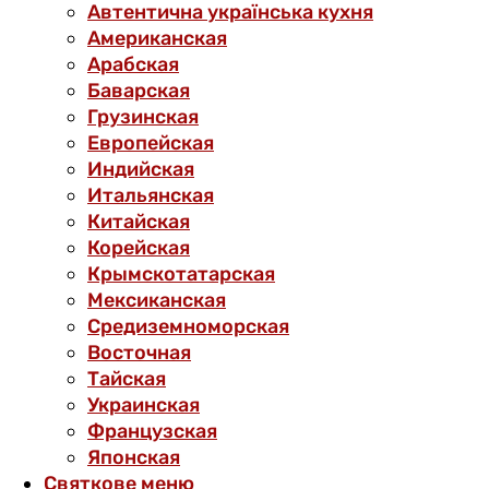
Автентична українська кухня
Американская
Арабская
Баварская
Грузинская
Европейская
Индийская
Итальянская
Китайская
Корейская
Крымскотатарская
Мексиканская
Средиземноморская
Восточная
Тайская
Украинская
Французская
Японская
Святкове меню