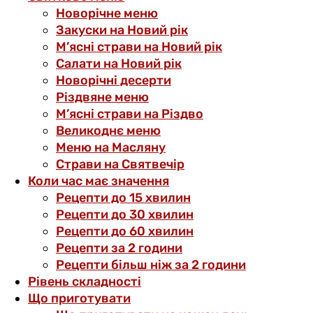
Новорічне меню
Закуски на Новий рік
М’ясні страви на Новий рік
Салати на Новий рік
Новорічні десерти
Різдвяне меню
М’ясні страви на Різдво
Великоднє меню
Меню на Масляну
Страви на Святвечір
Коли час має значення
Рецепти до 15 хвилин
Рецепти до 30 хвилин
Рецепти до 60 хвилин
Рецепти за 2 години
Рецепти більш ніж за 2 години
Рівень складності
Що приготувати