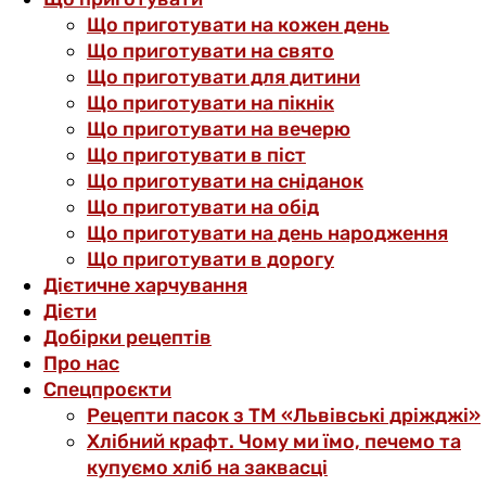
Що приготувати на кожен день
Що приготувати на свято
Що приготувати для дитини
Що приготувати на пікнік
Що приготувати на вечерю
Що приготувати в піст
Що приготувати на сніданок
Що приготувати на обід
Що приготувати на день народження
Що приготувати в дорогу
Дієтичне харчування
Дієти
Добірки рецептів
Про нас
Спецпроєкти
Рецепти пасок з ТМ «Львівські дріжджі»
Хлібний крафт. Чому ми їмо, печемо та
купуємо хліб на заквасці