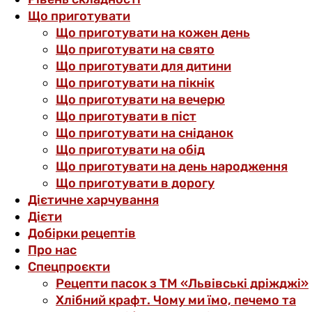
Що приготувати
Що приготувати на кожен день
Що приготувати на свято
Що приготувати для дитини
Що приготувати на пікнік
Що приготувати на вечерю
Що приготувати в піст
Що приготувати на сніданок
Що приготувати на обід
Що приготувати на день народження
Що приготувати в дорогу
Дієтичне харчування
Дієти
Добірки рецептів
Про нас
Спецпроєкти
Рецепти пасок з ТМ «Львівські дріжджі»
Хлібний крафт. Чому ми їмо, печемо та