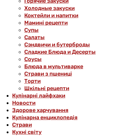
Горячие закуски
Холодные закуски
Коктейли и напитки
Мамині рецепти
Супы
Салаты
Сэндвичи и бутерброды
Сладкие Блюда и Десерты
Соусы
Блюда в мультиварке
Страви з пшениці
Торти
Шкільні рецепти
Кулінарні лайфхаки
Новости
Здорове харчування
Кулінарна енциклопедія
Страви
Кухні світу