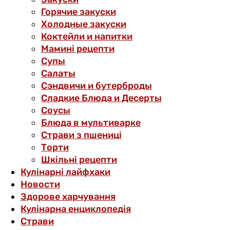
Горячие закуски
Холодные закуски
Коктейли и напитки
Мамині рецепти
Супы
Салаты
Сэндвичи и бутерброды
Сладкие Блюда и Десерты
Соусы
Блюда в мультиварке
Страви з пшениці
Торти
Шкільні рецепти
Кулінарні лайфхаки
Новости
Здорове харчування
Кулінарна енциклопедія
Страви