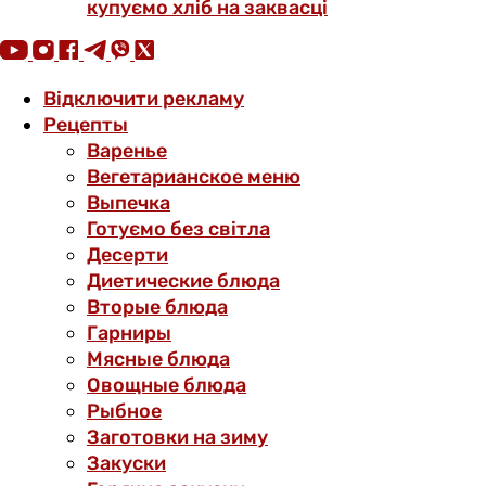
купуємо хліб на заквасці
Відключити рекламу
Рецепты
Варенье
Вегетарианское меню
Выпечка
Готуємо без світла
Десерти
Диетические блюда
Вторые блюда
Гарниры
Мясные блюда
Овощные блюда
Рыбное
Заготовки на зиму
Закуски