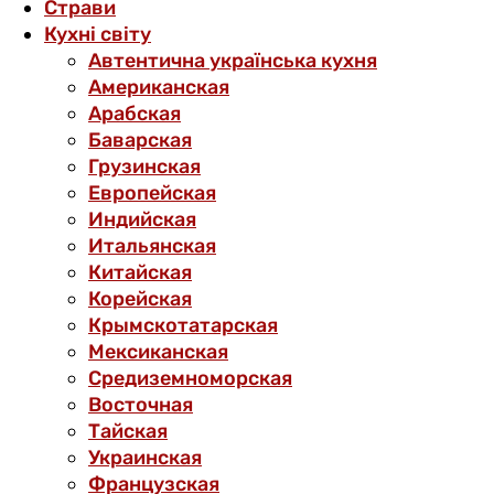
Страви
Кухні світу
Автентична українська кухня
Американская
Арабская
Баварская
Грузинская
Европейская
Индийская
Итальянская
Китайская
Корейская
Крымскотатарская
Мексиканская
Средиземноморская
Восточная
Тайская
Украинская
Французская