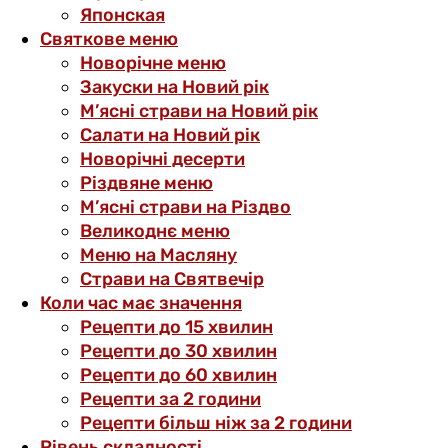
Японская
Святкове меню
Новорічне меню
Закуски на Новий рік
М’ясні страви на Новий рік
Салати на Новий рік
Новорічні десерти
Різдвяне меню
М’ясні страви на Різдво
Великоднє меню
Меню на Масляну
Страви на Святвечір
Коли час має значення
Рецепти до 15 хвилин
Рецепти до 30 хвилин
Рецепти до 60 хвилин
Рецепти за 2 години
Рецепти більш ніж за 2 години
Рівень складності