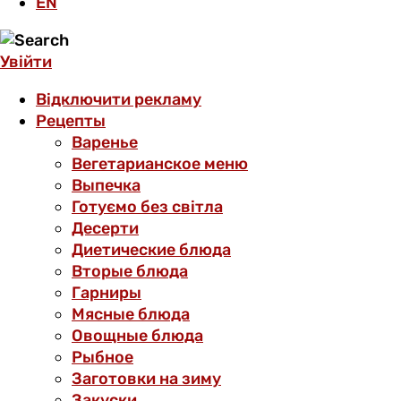
EN
Увійти
Відключити рекламу
Рецепты
Варенье
Вегетарианское меню
Выпечка
Готуємо без світла
Десерти
Диетические блюда
Вторые блюда
Гарниры
Мясные блюда
Овощные блюда
Рыбное
Заготовки на зиму
Закуски