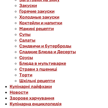
Закуски
Горячие закуски
Холодные закуски
Коктейли и напитки
Мамині рецепти
Супы
Салаты
Сэндвичи и бутерброды
Сладкие Блюда и Десерты
Соусы
Блюда в мультиварке
Страви з пшениці
Торти
Шкільні рецепти
Кулінарні лайфхаки
Новости
Здорове харчування
Кулінарна енциклопедія