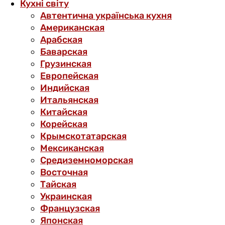
Кухні світу
Автентична українська кухня
Американская
Арабская
Баварская
Грузинская
Европейская
Индийская
Итальянская
Китайская
Корейская
Крымскотатарская
Мексиканская
Средиземноморская
Восточная
Тайская
Украинская
Французская
Японская