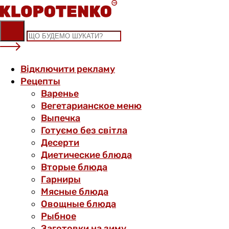
Skip
to
content
Відключити рекламу
Рецепты
Варенье
Вегетарианское меню
Выпечка
Готуємо без світла
Десерти
Диетические блюда
Вторые блюда
Гарниры
Мясные блюда
Овощные блюда
Рыбное
Заготовки на зиму