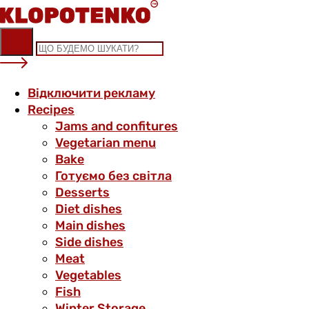
Skip
to
content
Відключити рекламу
Recipes
Jams and confitures
Vegetarian menu
Bake
Готуємо без світла
Desserts
Diet dishes
Main dishes
Side dishes
Meat
Vegetables
Fish
Winter Storage