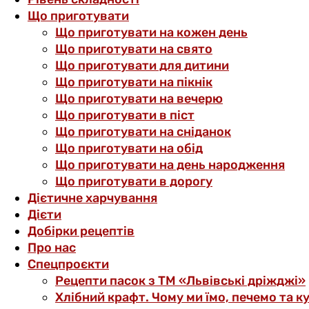
Що приготувати
Що приготувати на кожен день
Що приготувати на свято
Що приготувати для дитини
Що приготувати на пікнік
Що приготувати на вечерю
Що приготувати в піст
Що приготувати на сніданок
Що приготувати на обід
Що приготувати на день народження
Що приготувати в дорогу
Дієтичне харчування
Дієти
Добірки рецептів
Про нас
Спецпроєкти
Рецепти пасок з ТМ «Львівські дріжджі»
Хлібний крафт. Чому ми їмо, печемо та к