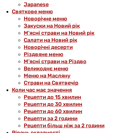
Japanese
Святкове меню
Новорічне меню
Закуски на Новий рік
М’ясні страви на Новий рік
Салати на Новий рік
Новорічні десерти
Різдвяне меню
М’ясні страви на Різдво
Великоднє меню
Меню на Масляну
Страви на Святвечір
Коли час має значення
Рецепти до 15 хвилин
Рецепти до 30 хвилин
Рецепти до 60 хвилин
Рецепти за 2 години
Рецепти більш ніж за 2 години
Рівень складності