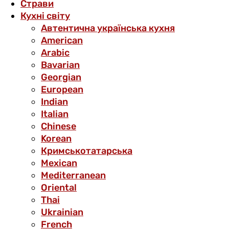
Страви
Кухні світу
Автентична українська кухня
American
Arabic
Bavarian
Georgian
European
Indian
Italian
Chinese
Korean
Кримськотатарська
Mexican
Mediterranean
Oriental
Thai
Ukrainian
French