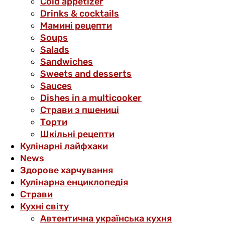
Cold appetizer
Drinks & cocktails
Мамині рецепти
Soups
Salads
Sandwiches
Sweets and desserts
Sauces
Dishes in a multicooker
Страви з пшениці
Торти
Шкільні рецепти
Кулінарні лайфхаки
News
Здорове харчування
Кулінарна енциклопедія
Страви
Кухні світу
Автентична українська кухня