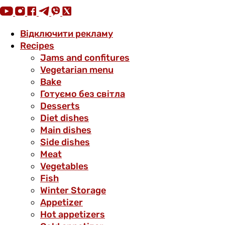
Відключити рекламу
Recipes
Jams and confitures
Vegetarian menu
Bake
Готуємо без світла
Desserts
Diet dishes
Main dishes
Side dishes
Meat
Vegetables
Fish
Winter Storage
Аppetizer
Hot appetizers