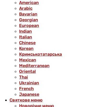
American
Arabic
Bavarian
Georgian
European
Indian
Italian
Chinese
Korean
Кримськотатарська
Mexican
Mediterranean
Oriental
Thai
Ukrainian
French
Japanese
Святкове меню
Новорічне меню