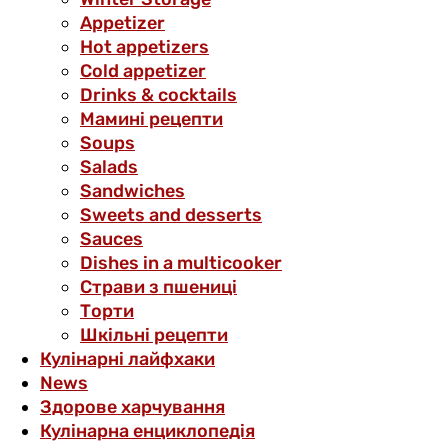
Аppetizer
Hot appetizers
Cold appetizer
Drinks & cocktails
Мамині рецепти
Soups
Salads
Sandwiches
Sweets and desserts
Sauces
Dishes in a multicooker
Страви з пшениці
Торти
Шкільні рецепти
Кулінарні лайфхаки
News
Здорове харчування
Кулінарна енциклопедія