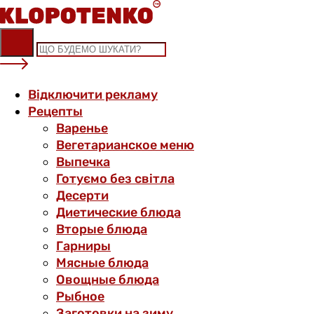
Skip
to
content
Відключити рекламу
Рецепты
Варенье
Вегетарианское меню
Выпечка
Готуємо без світла
Десерти
Диетические блюда
Вторые блюда
Гарниры
Мясные блюда
Овощные блюда
Рыбное
Заготовки на зиму