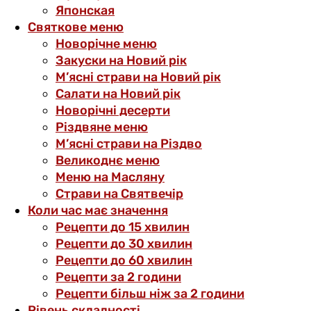
Японская
Святкове меню
Новорічне меню
Закуски на Новий рік
М’ясні страви на Новий рік
Салати на Новий рік
Новорічні десерти
Різдвяне меню
М’ясні страви на Різдво
Великоднє меню
Меню на Масляну
Страви на Святвечір
Коли час має значення
Рецепти до 15 хвилин
Рецепти до 30 хвилин
Рецепти до 60 хвилин
Рецепти за 2 години
Рецепти більш ніж за 2 години
Рівень складності