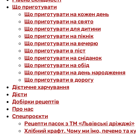
Що приготувати
Що приготувати на кожен день
Що приготувати на свято
Що приготувати для дитини
Що приготувати на пікнік
Що приготувати на вечерю
Що приготувати в піст
Що приготувати на сніданок
Що приготувати на обід
Що приготувати на день народження
Що приготувати в дорогу
Дієтичне харчування
Дієти
Добірки рецептів
Про нас
Спецпроєкти
Рецепти пасок з ТМ «Львівські дріжджі»
Хлібний крафт. Чому ми їмо, печемо та к