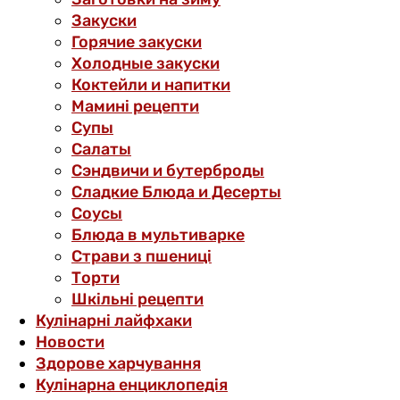
Закуски
Горячие закуски
Холодные закуски
Коктейли и напитки
Мамині рецепти
Супы
Салаты
Сэндвичи и бутерброды
Сладкие Блюда и Десерты
Соусы
Блюда в мультиварке
Страви з пшениці
Торти
Шкільні рецепти
Кулінарні лайфхаки
Новости
Здорове харчування
Кулінарна енциклопедія