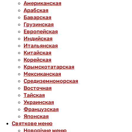
Американская
Арабская
Баварская
Грузинская
Европейская
Индийская
Итальянская
Китайская
Корейская
Крымскотатарская
Мексиканская
Средиземноморская
Восточная
Тайская
Украинская
Французская
Японская
Святкове меню
Новорічне меню