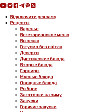
Відключити рекламу
Рецепты
Варенье
Вегетарианское меню
Выпечка
Готуємо без світла
Десерти
Диетические блюда
Вторые блюда
Гарниры
Мясные блюда
Овощные блюда
Рыбное
Заготовки на зиму
Закуски
Горячие закуски