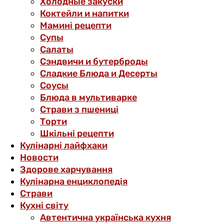
Холодные закуски
Коктейли и напитки
Мамині рецепти
Супы
Салаты
Сэндвичи и бутерброды
Сладкие Блюда и Десерты
Соусы
Блюда в мультиварке
Страви з пшениці
Торти
Шкільні рецепти
Кулінарні лайфхаки
Новости
Здорове харчування
Кулінарна енциклопедія
Страви
Кухні світу
Автентична українська кухня