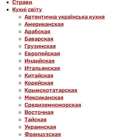
Страви
Кухні світу
Автентична українська кухня
Американская
Арабская
Баварская
Грузинская
Европейская
Индийская
Итальянская
Китайская
Корейская
Крымскотатарская
Мексиканская
Средиземноморская
Восточная
Тайская
Украинская
Французская