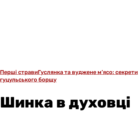
Перші страви
Гуслянка та вуджене м’ясо: секрети
гуцульського борщу
Шинка в духовці