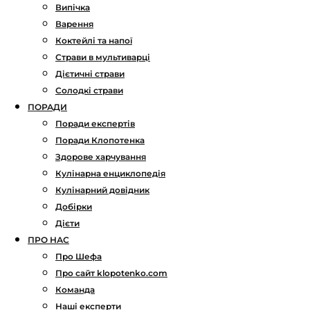
Випічка
Варення
Коктейлі та напої
Страви в мультиварці
Дієтичні страви
Солодкі страви
ПОРАДИ
Поради експертів
Поради Клопотенка
Здорове харчування
Кулінарна енциклопедія
Кулінарний довідник
Добірки
Дієти
ПРО НАС
Про Шефа
Про сайт klopotenko.com
Команда
Наші експерти