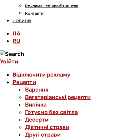
Реклама і співробітництво
Контакти
НОВИНИ
UA
RU
Увійти
Відключити рекламу
Рецепти
Варення
Вегетаріанські рецепти
Випічка
Готуємо без світла
Десерти
Дієтичні страви
Другі страви