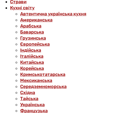
Страви
Кухні світу
Автентична українська кухня
Американська
Арабська
Баварська
Грузинська
Європейська
Індійська
Італійська
Китайська
Корейська
Кримськотатарська
Мексиканська
Середземноморська
Східна
Тайська
Українська
Французька