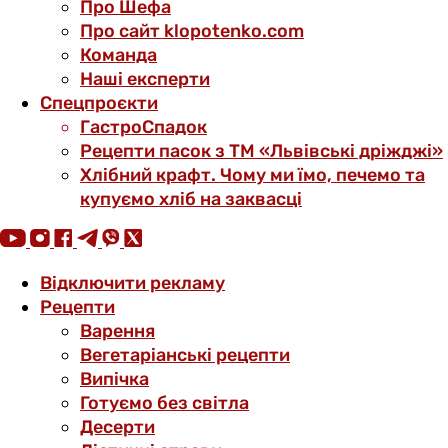
Про Шефа
Про сайт klopotenko.com
Команда
Наші експерти
Спецпроєкти
ГастроСпадок
Рецепти пасок з ТМ «Львівські дріжджі»
Хлібний крафт. Чому ми їмо, печемо та
купуємо хліб на заквасці
Відключити рекламу
Рецепти
Варення
Вегетаріанські рецепти
Випічка
Готуємо без світла
Десерти