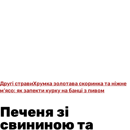
Другі страви
Хрумка золотава скоринка та ніжне
м’ясо: як запекти курку на банці з пивом
Печеня зі
свининою та