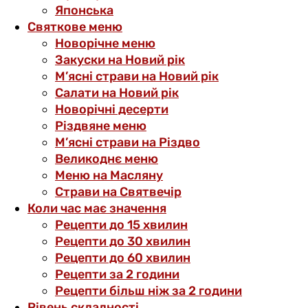
Японська
Святкове меню
Новорічне меню
Закуски на Новий рік
М’ясні страви на Новий рік
Салати на Новий рік
Новорічні десерти
Різдвяне меню
М’ясні страви на Різдво
Великоднє меню
Меню на Масляну
Страви на Святвечір
Коли час має значення
Рецепти до 15 хвилин
Рецепти до 30 хвилин
Рецепти до 60 хвилин
Рецепти за 2 години
Рецепти більш ніж за 2 години
Рівень складності