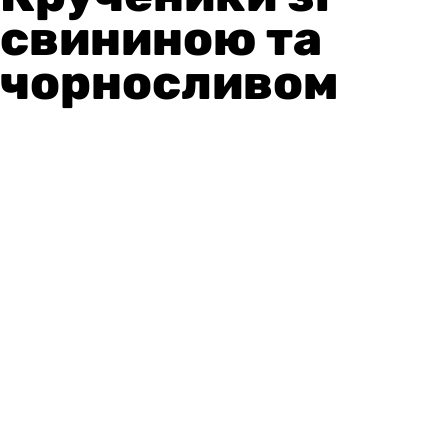
свининою та
чорносливом