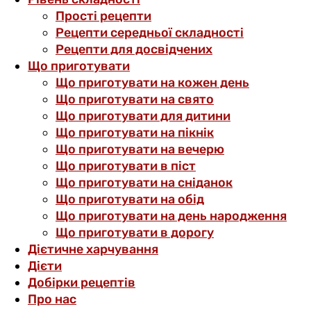
Прості рецепти
Рецепти середньої складності
Рецепти для досвідчених
Що приготувати
Що приготувати на кожен день
Що приготувати на свято
Що приготувати для дитини
Що приготувати на пікнік
Що приготувати на вечерю
Що приготувати в піст
Що приготувати на сніданок
Що приготувати на обід
Що приготувати на день народження
Що приготувати в дорогу
Дієтичне харчування
Дієти
Добірки рецептів
Про нас