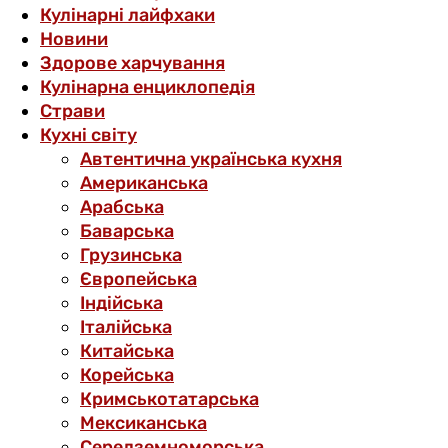
Кулінарні лайфхаки
Новини
Здорове харчування
Кулінарна енциклопедія
Страви
Кухні світу
Автентична українська кухня
Американська
Арабська
Баварська
Грузинська
Європейська
Індійська
Італійська
Китайська
Корейська
Кримськотатарська
Мексиканська
Середземноморська