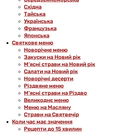
Східна
Тайська
Українська
Французька
Японська
Святкове меню
Новорічне меню
Закуски на Новий рік
М’ясні страви на Новий рік
Салати на Новий рік
Новорічні десерти
Різдвяне меню
М’ясні страви на Різдво
Великоднє меню
Меню на Масляну
Страви на Святвечір
Коли час має значення
Рецепти до 15 хвилин