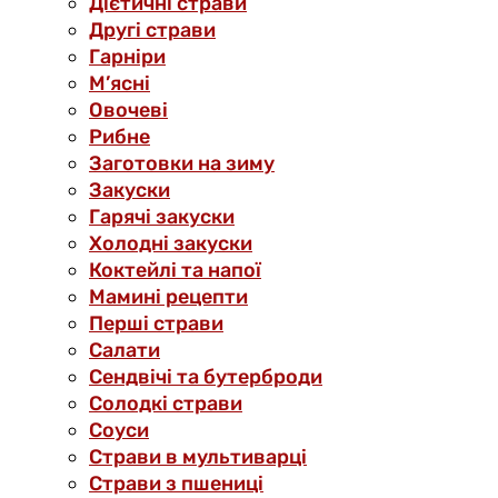
Дієтичні страви
Другі страви
Гарніри
М’ясні
Овочеві
Рибне
Заготовки на зиму
Закуски
Гарячі закуски
Холодні закуски
Коктейлі та напої
Мамині рецепти
Перші страви
Салати
Сендвічі та бутерброди
Солодкі страви
Соуси
Страви в мультиварці
Страви з пшениці