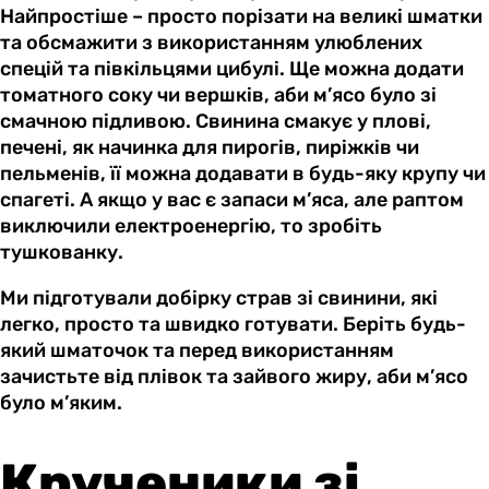
Найпростіше – просто порізати на великі шматки
та обсмажити з використанням улюблених
спецій та півкільцями цибулі. Ще можна додати
томатного соку чи вершків, аби м’ясо було зі
смачною підливою. Свинина смакує у плові,
печені, як начинка для пирогів, пиріжків чи
пельменів, її можна додавати в будь-яку крупу чи
спагеті. А якщо у вас є запаси м’яса, але раптом
виключили електроенергію, то зробіть
тушкованку.
Ми підготували добірку страв зі свинини, які
легко, просто та швидко готувати. Беріть будь-
який шматочок та перед використанням
зачистьте від плівок та зайвого жиру, аби м’ясо
було м’яким.
Крученики зі