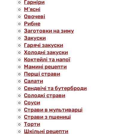
Гарніри
М’ясні
Овочеві
Рибне
Заготовки на зиму
Закуски
Гарячі закуски
Холодні закуски
Коктейлі та напої
Мамині рецепти
Перші страви
Салати
Сендвічі та бутерброди
Солодкі страви
Соуси
Страви в мультиварці
Страви з пшениці
Торти
Шкільні рецепти