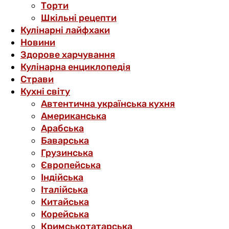
Торти
Шкільні рецепти
Кулінарні лайфхаки
Новини
Здорове харчування
Кулінарна енциклопедія
Страви
Кухні світу
Автентична українська кухня
Американська
Арабська
Баварська
Грузинська
Європейська
Індійська
Італійська
Китайська
Корейська
Кримськотатарська