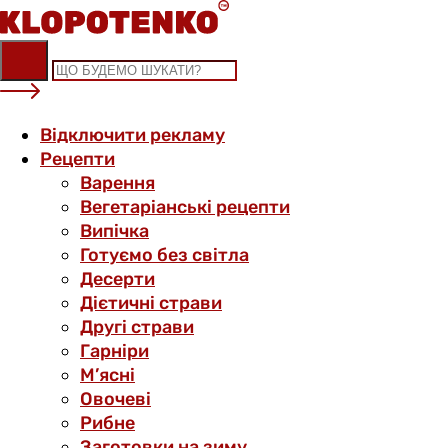
Skip
to
content
Відключити рекламу
Рецепти
Варення
Вегетаріанські рецепти
Випічка
Готуємо без світла
Десерти
Дієтичні страви
Другі страви
Гарніри
М’ясні
Овочеві
Рибне
Заготовки на зиму