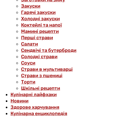
Закуски
Гарячі закуски
Холодні закуски
Коктейлі та напої
Мамині рецепти
Перші страви
Салати
Сендвічі та бутерброди
Солодкі страви
Соуси
Страви в мультиварці
Страви з пшениці
Торти
Шкільні рецепти
Кулінарні лайфхаки
Новини
Здорове харчування
Кулінарна енциклопедія