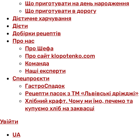
Що приготувати на день народження
Що приготувати в дорогу
Дієтичне харчування
Дієти
Добірки рецептів
Про нас
Про Шефа
Про сайт klopotenko.com
Команда
Наші експерти
Спецпроєкти
ГастроСпадок
Рецепти пасок з ТМ «Львівські дріжджі»
Хлібний крафт. Чому ми їмо, печемо та
купуємо хліб на заквасці
Увійти
UA