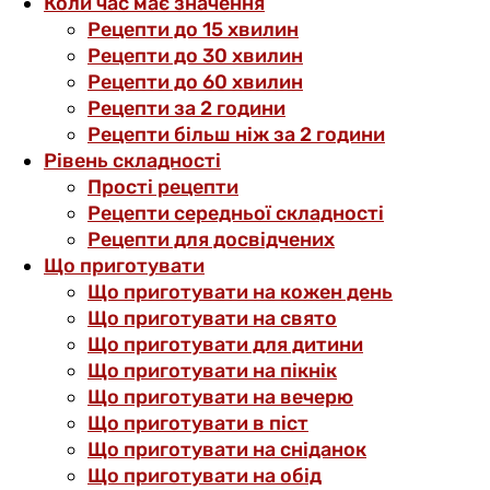
Коли час має значення
Рецепти до 15 хвилин
Рецепти до 30 хвилин
Рецепти до 60 хвилин
Рецепти за 2 години
Рецепти більш ніж за 2 години
Рівень складності
Прості рецепти
Рецепти середньої складності
Рецепти для досвідчених
Що приготувати
Що приготувати на кожен день
Що приготувати на свято
Що приготувати для дитини
Що приготувати на пікнік
Що приготувати на вечерю
Що приготувати в піст
Що приготувати на сніданок
Що приготувати на обід