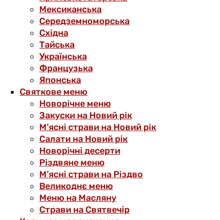
Мексиканська
Середземноморська
Східна
Тайська
Українська
Французька
Японська
Святкове меню
Новорічне меню
Закуски на Новий рік
М’ясні страви на Новий рік
Салати на Новий рік
Новорічні десерти
Різдвяне меню
М’ясні страви на Різдво
Великоднє меню
Меню на Масляну
Страви на Святвечір