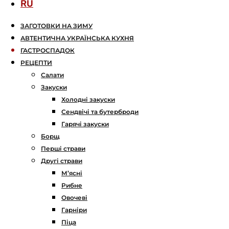
RU
ЗАГОТОВКИ НА ЗИМУ
АВТЕНТИЧНА УКРАЇНСЬКА КУХНЯ
ГАСТРОСПАДОК
РЕЦЕПТИ
Салати
Закуски
Холодні закуски
Сендвічі та бутерброди
Гарячі закуски
Борщ
Перші страви
Другі страви
М’ясні
Рибне
Овочеві
Гарніри
Піца