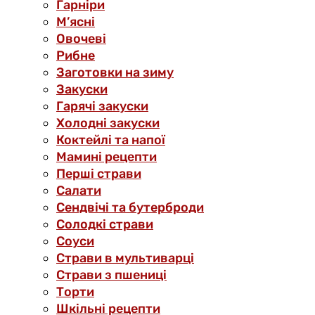
Гарніри
М’ясні
Овочеві
Рибне
Заготовки на зиму
Закуски
Гарячі закуски
Холодні закуски
Коктейлі та напої
Мамині рецепти
Перші страви
Салати
Сендвічі та бутерброди
Солодкі страви
Соуси
Страви в мультиварці
Страви з пшениці
Торти
Шкільні рецепти