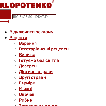
Skip
to
content
Відключити рекламу
Рецепти
Варення
Вегетаріанські рецепти
Випічка
Готуємо без світла
Десерти
Дієтичні страви
Другі страви
Гарніри
М’ясні
Овочеві
Рибне
Заготовки на зиму