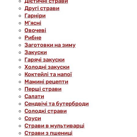
Дієтичні страви
Другі страви
Гарніри
М’ясні
Овочеві
Рибне
Заготовки на зиму
Закуски
Гарячі закуски
Холодні закуски
Коктейлі та напої
Мамині рецепти
Перші страви
Салати
Сендвічі та бутерброди
Солодкі страви
Соуси
Страви в мультиварці
Страви з пшениці