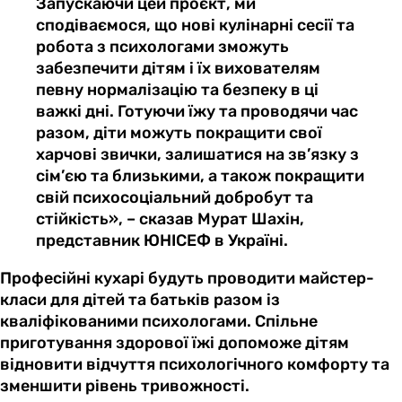
Запускаючи цей проєкт, ми
сподіваємося, що нові кулінарні сесії та
робота з психологами зможуть
забезпечити дітям і їх вихователям
певну нормалізацію та безпеку в ці
важкі дні. Готуючи їжу та проводячи час
разом, діти можуть покращити свої
харчові звички, залишатися на зв’язку з
сім’єю та близькими, а також покращити
свій психосоціальний добробут та
стійкість», – сказав Мурат Шахін,
представник ЮНІСЕФ в Україні.
Професійні кухарі будуть проводити майстер-
класи для дітей та батьків разом із
кваліфікованими психологами. Спільне
приготування здорової їжі допоможе дітям
відновити відчуття психологічного комфорту та
зменшити рівень тривожності.