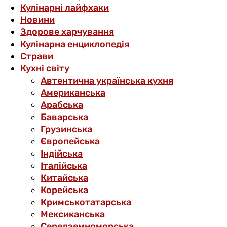
Кулінарні лайфхаки
Новини
Здорове харчування
Кулінарна енциклопедія
Страви
Кухні світу
Автентична українська кухня
Американська
Арабська
Баварська
Грузинська
Європейська
Індійська
Італійська
Китайська
Корейська
Кримськотатарська
Мексиканська
Середземноморська