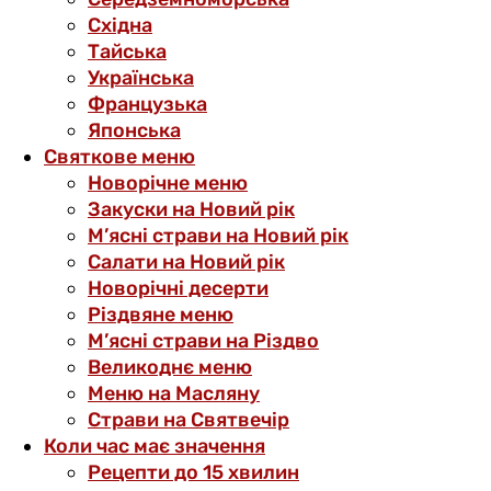
Східна
Тайська
Українська
Французька
Японська
Святкове меню
Новорічне меню
Закуски на Новий рік
М’ясні страви на Новий рік
Салати на Новий рік
Новорічні десерти
Різдвяне меню
М’ясні страви на Різдво
Великоднє меню
Меню на Масляну
Страви на Святвечір
Коли час має значення
Рецепти до 15 хвилин