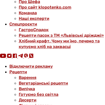
Про Шефа
Про сайт klopotenko.com
Команда
Наші експерти
Спецпроєкти
ГастроСпадок
Рецепти пасок з ТМ «Львівські дріжджі»
Хлібний крафт. Чому ми їмо, печемо та
купуємо хліб на заквасці
Відключити рекламу
Рецепти
Варення
Вегетаріанські рецепти
Випічка
Готуємо без світла
Десерти