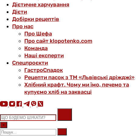
Дієтичне харчування
Дієти
Добірки рецептів
Про нас
Про Шефа
Про сайт klopotenko.com
Команда
Наші експерти
Спецпроєкти
ГастроСпадок
Рецепти пасок з ТМ «Львівські дріжджі»
Хлібний крафт. Чому ми їмо, печемо та
купуємо хліб на заквасці
×