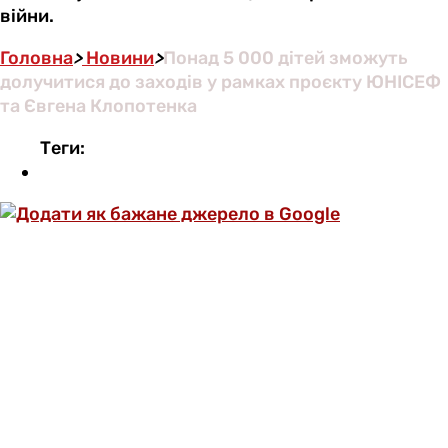
війни.
Головна
>
Новини
>
Понад 5 000 дітей зможуть
долучитися до заходів у рамках проєкту ЮНІСЕФ
та Євгена Клопотенка
Теги: