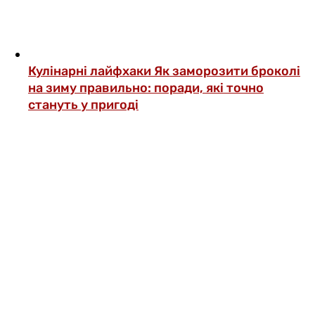
Кулінарні лайфхаки
Як заморозити броколі
на зиму правильно: поради, які точно
стануть у пригоді