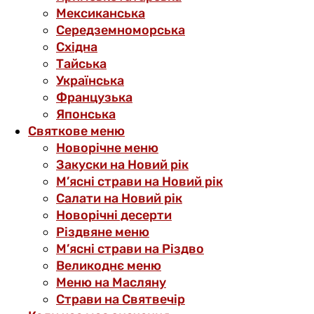
Мексиканська
Середземноморська
Східна
Тайська
Українська
Французька
Японська
Святкове меню
Новорічне меню
Закуски на Новий рік
М’ясні страви на Новий рік
Салати на Новий рік
Новорічні десерти
Різдвяне меню
М’ясні страви на Різдво
Великоднє меню
Меню на Масляну
Страви на Святвечір