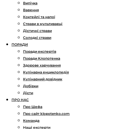
Випічка
Варення
Коктейлі та напої
Страви в мультиварці
Дієтичні страви
Солодкі страви
ПОРАДИ
Поради експертів
Поради Клопотенка
Здорове харчування
Кулінарна енциклопедія
Кулінарний довідник
Добірки
Дієти
ПРО НАС
Про Шефа
Про сайт klopotenko.com
Команда
Наші експерти