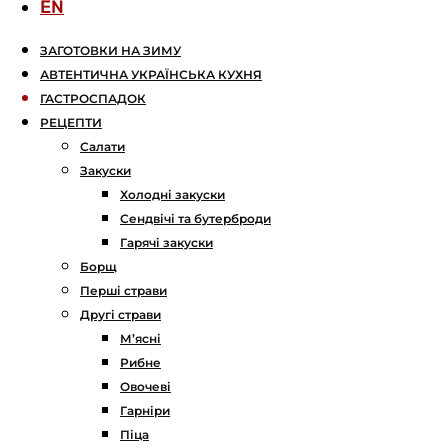
EN
ЗАГОТОВКИ НА ЗИМУ
АВТЕНТИЧНА УКРАЇНСЬКА КУХНЯ
ГАСТРОСПАДОК
РЕЦЕПТИ
Салати
Закуски
Холодні закуски
Сендвічі та бутерброди
Гарячі закуски
Борщ
Перші страви
Другі страви
М’ясні
Рибне
Овочеві
Гарніри
Піца