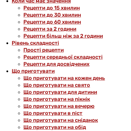
Коли час має значення
Рецепти до 15 хвилин
Рецепти до 30 хвилин
Рецепти до 60 хвилин
Рецепти за 2 години
Рецепти більш ніж за 2 години
Рівень складності
Прості рецепти
Рецепти середньої складності
Рецепти для досвідчених
Що приготувати
Що приготувати на кожен день
Що приготувати на свято
Що приготувати для дитини
Що приготувати на пікнік
Що приготувати на вечерю
Що приготувати в піст
Що приготувати на сніданок
Що приготувати на обід