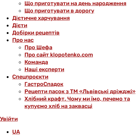
Що приготувати на день народження
Що приготувати в дорогу
Дієтичне харчування
Дієти
Добірки рецептів
Про нас
Про Шефа
Про сайт klopotenko.com
Команда
Наші експерти
Спецпроєкти
ГастроСпадок
Рецепти пасок з ТМ «Львівські дріжджі»
Хлібний крафт. Чому ми їмо, печемо та
купуємо хліб на заквасці
Увійти
UA