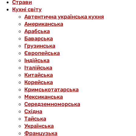
Страви
Кухні світу
Автентична українська кухня
Американська
Арабська
Баварська
Грузинська
Європейська
Індійська
Італійська
Китайська
Корейська
Кримськотатарська
Мексиканська
Середземноморська
Східна
Тайська
Українська
Французька