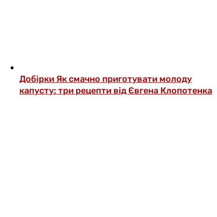
Добірки
Як смачно приготувати молоду
капусту: три рецепти від Євгена Клопотенка