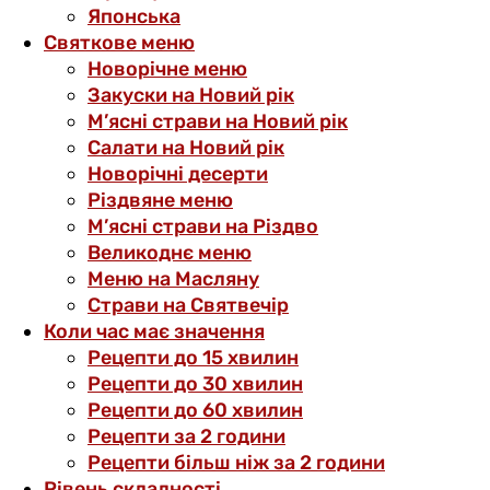
Японська
Святкове меню
Новорічне меню
Закуски на Новий рік
М’ясні страви на Новий рік
Салати на Новий рік
Новорічні десерти
Різдвяне меню
М’ясні страви на Різдво
Великоднє меню
Меню на Масляну
Страви на Святвечір
Коли час має значення
Рецепти до 15 хвилин
Рецепти до 30 хвилин
Рецепти до 60 хвилин
Рецепти за 2 години
Рецепти більш ніж за 2 години
Рівень складності