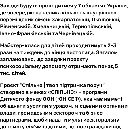
Заходи будуть проводитися у 7 областях України,
де зосереджена велика кількість внутрішньо
переміщених сімей: Закарпатській, Львівській,
Рівненській, Хмельницькій, Тернопільській,
Івано-Франківській та Чернівецькій.
Майстер-класи для дітей проходитимуть 2-3
рази на тиждень до кінця листопада. Загалом
заплановано, що завдяки проєкту
психосоціальну допомогу отримають понад 5
тис. дітей.
Проєкт “Спільно | твоя підтримка поруч”
створено в межах «СПІЛЬНО» – програми
Дитячого фонду ООН (ЮНІСЕФ), яка має на меті
об’єднати зусилля з урядом, місцевими органами
влади, громадським сектором та бізнес-
партнерами, щоби надати мультисекторальну
допомогу сім’ям із дітьми, що постраждали від