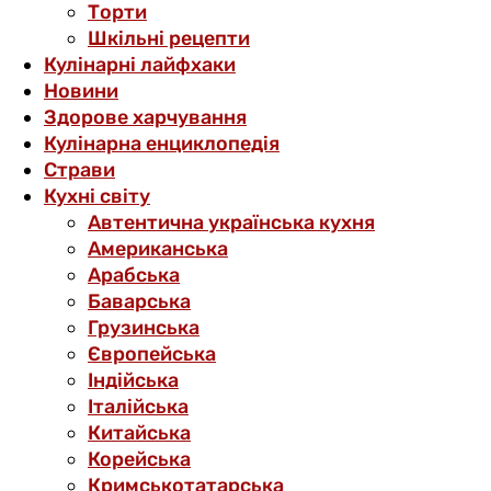
Торти
Шкільні рецепти
Кулінарні лайфхаки
Новини
Здорове харчування
Кулінарна енциклопедія
Страви
Кухні світу
Автентична українська кухня
Американська
Арабська
Баварська
Грузинська
Європейська
Індійська
Італійська
Китайська
Корейська
Кримськотатарська