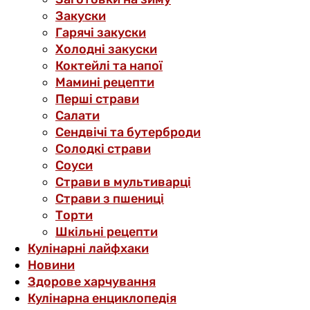
Закуски
Гарячі закуски
Холодні закуски
Коктейлі та напої
Мамині рецепти
Перші страви
Салати
Сендвічі та бутерброди
Солодкі страви
Соуси
Страви в мультиварці
Страви з пшениці
Торти
Шкільні рецепти
Кулінарні лайфхаки
Новини
Здорове харчування
Кулінарна енциклопедія