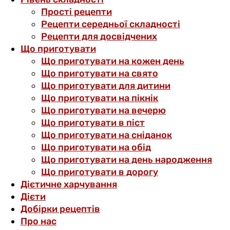
Прості рецепти
Рецепти середньої складності
Рецепти для досвідчених
Що приготувати
Що приготувати на кожен день
Що приготувати на свято
Що приготувати для дитини
Що приготувати на пікнік
Що приготувати на вечерю
Що приготувати в піст
Що приготувати на сніданок
Що приготувати на обід
Що приготувати на день народження
Що приготувати в дорогу
Дієтичне харчування
Дієти
Добірки рецептів
Про нас