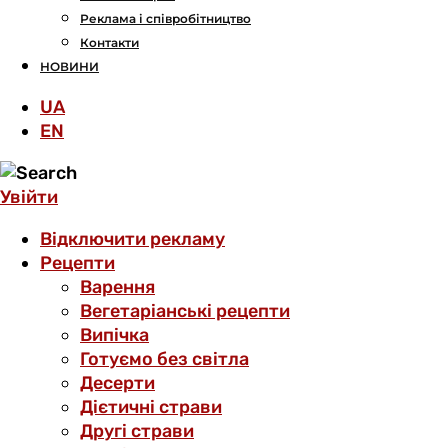
Реклама і співробітництво
Контакти
НОВИНИ
UA
EN
Увійти
Відключити рекламу
Рецепти
Варення
Вегетаріанські рецепти
Випічка
Готуємо без світла
Десерти
Дієтичні страви
Другі страви