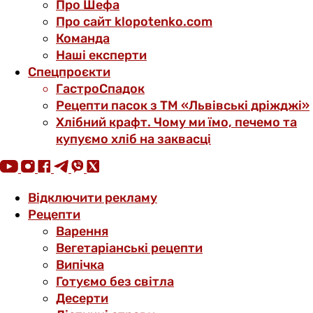
Про Шефа
Про сайт klopotenko.com
Команда
Наші експерти
Спецпроєкти
ГастроСпадок
Рецепти пасок з ТМ «Львівські дріжджі»
Хлібний крафт. Чому ми їмо, печемо та
купуємо хліб на заквасці
Відключити рекламу
Рецепти
Варення
Вегетаріанські рецепти
Випічка
Готуємо без світла
Десерти