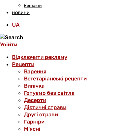
Контакти
НОВИНИ
UA
Увійти
Відключити рекламу
Рецепти
Варення
Вегетаріанські рецепти
Випічка
Готуємо без світла
Десерти
Дієтичні страви
Другі страви
Гарніри
М’ясні