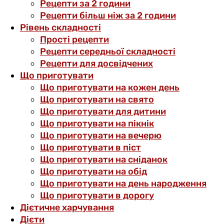
Рецепти за 2 години
Рецепти більш ніж за 2 години
Рівень складності
Прості рецепти
Рецепти середньої складності
Рецепти для досвідчених
Що приготувати
Що приготувати на кожен день
Що приготувати на свято
Що приготувати для дитини
Що приготувати на пікнік
Що приготувати на вечерю
Що приготувати в піст
Що приготувати на сніданок
Що приготувати на обід
Що приготувати на день народження
Що приготувати в дорогу
Дієтичне харчування
Дієти