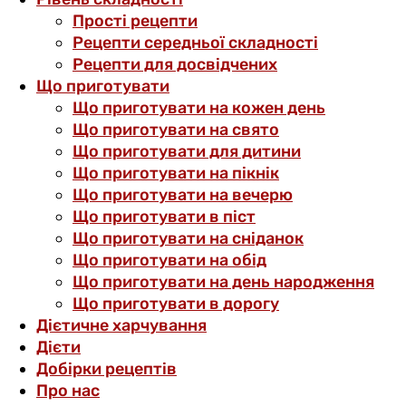
Прості рецепти
Рецепти середньої складності
Рецепти для досвідчених
Що приготувати
Що приготувати на кожен день
Що приготувати на свято
Що приготувати для дитини
Що приготувати на пікнік
Що приготувати на вечерю
Що приготувати в піст
Що приготувати на сніданок
Що приготувати на обід
Що приготувати на день народження
Що приготувати в дорогу
Дієтичне харчування
Дієти
Добірки рецептів
Про нас