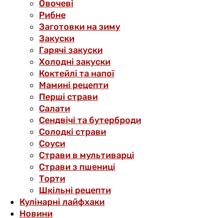
Овочеві
Рибне
Заготовки на зиму
Закуски
Гарячі закуски
Холодні закуски
Коктейлі та напої
Мамині рецепти
Перші страви
Салати
Сендвічі та бутерброди
Солодкі страви
Соуси
Страви в мультиварці
Страви з пшениці
Торти
Шкільні рецепти
Кулінарні лайфхаки
Новини