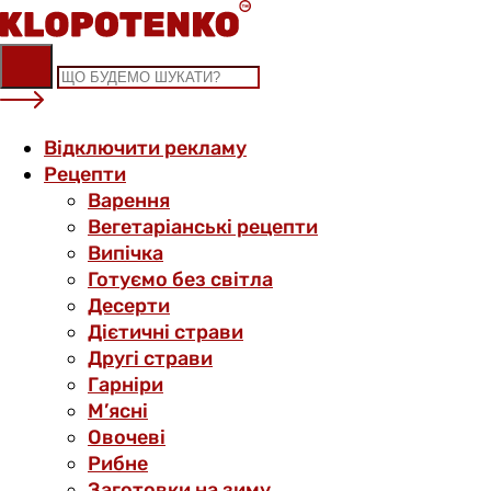
Skip
to
content
Відключити рекламу
Рецепти
Варення
Вегетаріанські рецепти
Випічка
Готуємо без світла
Десерти
Дієтичні страви
Другі страви
Гарніри
М’ясні
Овочеві
Рибне
Заготовки на зиму