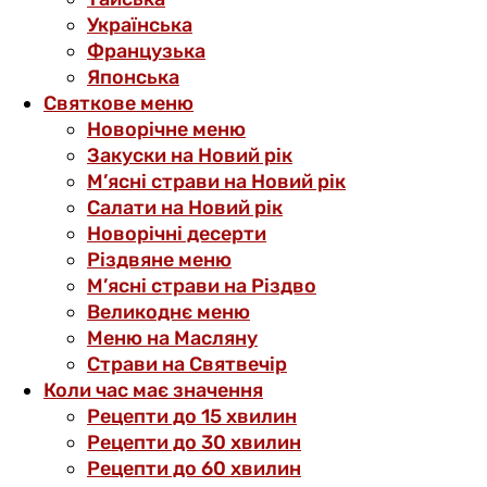
Українська
Французька
Японська
Святкове меню
Новорічне меню
Закуски на Новий рік
М’ясні страви на Новий рік
Салати на Новий рік
Новорічні десерти
Різдвяне меню
М’ясні страви на Різдво
Великоднє меню
Меню на Масляну
Страви на Святвечір
Коли час має значення
Рецепти до 15 хвилин
Рецепти до 30 хвилин
Рецепти до 60 хвилин