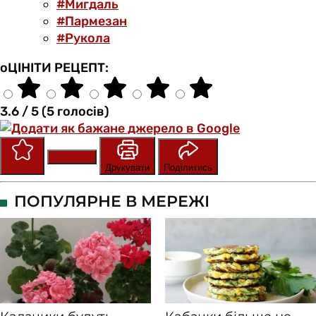
#Мигдаль
#Пармезан
#Рукола
оЦІНІТИ РЕЦЕПТ:
3.6 / 5 (5 голосів)
Зберегти
Оцінити
Друкувати
Поділитись