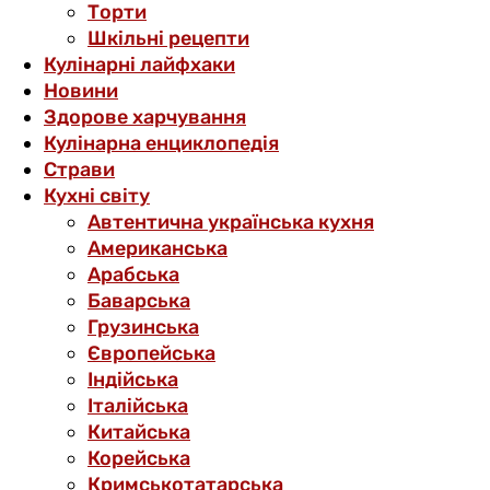
Торти
Шкільні рецепти
Кулінарні лайфхаки
Новини
Здорове харчування
Кулінарна енциклопедія
Страви
Кухні світу
Автентична українська кухня
Американська
Арабська
Баварська
Грузинська
Європейська
Індійська
Італійська
Китайська
Корейська
Кримськотатарська