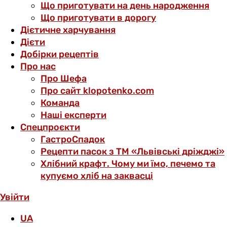
Що приготувати на день народження
Що приготувати в дорогу
Дієтичне харчування
Дієти
Добірки рецептів
Про нас
Про Шефа
Про сайт klopotenko.com
Команда
Наші експерти
Спецпроєкти
ГастроСпадок
Рецепти пасок з ТМ «Львівські дріжджі»
Хлібний крафт. Чому ми їмо, печемо та
купуємо хліб на заквасці
Увійти
UA