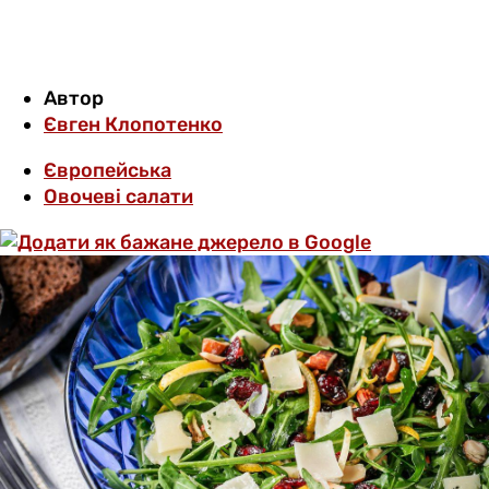
Автор
Євген Клопотенко
Європейська
Овочеві салати