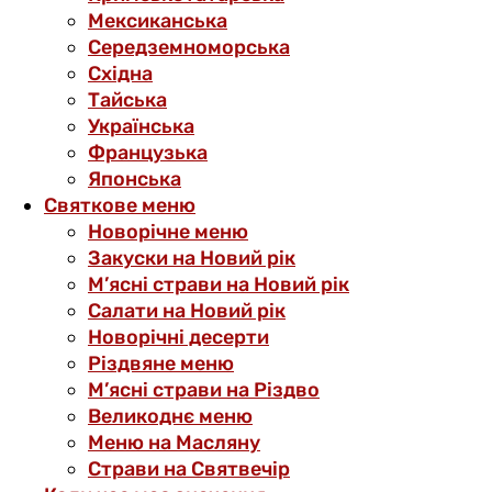
Мексиканська
Середземноморська
Східна
Тайська
Українська
Французька
Японська
Святкове меню
Новорічне меню
Закуски на Новий рік
М’ясні страви на Новий рік
Салати на Новий рік
Новорічні десерти
Різдвяне меню
М’ясні страви на Різдво
Великоднє меню
Меню на Масляну
Страви на Святвечір