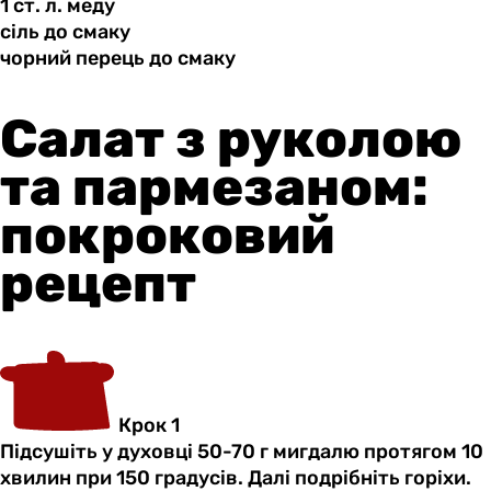
1 ст.
л.
меду
сіль до
смаку
чорний перець
до
смаку
Салат з руколою
та пармезаном:
покроковий
рецепт
Крок 1
Підсушіть у духовці 50-70 г мигдалю протягом 10
хвилин при 150 градусів. Далі подрібніть горіхи.