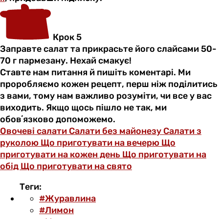
Крок 5
Заправте салат та прикрасьте його слайсами 50-
70 г пармезану. Нехай смакує!
Ставте нам питання й пишіть коментарі. Ми
проробляємо кожен рецепт, перш ніж поділитись
з вами, тому нам важливо розуміти, чи все у вас
виходить. Якщо щось пішло не так, ми
обовʼязково допоможемо.
Овочеві салати
Салати без майонезу
Салати з
руколою
Що приготувати на вечерю
Що
приготувати на кожен день
Що приготувати на
обід
Що приготувати на свято
Теги:
#Журавлина
#Лимон