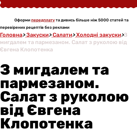
Оформи
передплату
та дивись більше ніж 5000 статей та
перевірених рецептів без реклами
Головна
>
Закуски
>
Салати
>
Холодні закуски
>
З
мигдалем та пармезаном. Салат з руколою від
Євгена Клопотенка
З мигдалем та
пармезаном.
Салат з руколою
від Євгена
Клопотенка