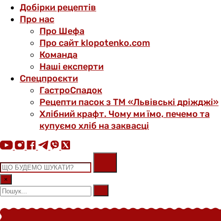
Добірки рецептів
Про нас
Про Шефа
Про сайт klopotenko.com
Команда
Наші експерти
Спецпроєкти
ГастроСпадок
Рецепти пасок з ТМ «Львівські дріжджі»
Хлібний крафт. Чому ми їмо, печемо та
купуємо хліб на заквасці
×