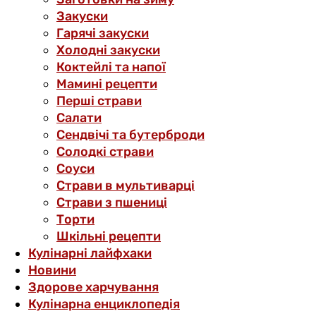
Закуски
Гарячі закуски
Холодні закуски
Коктейлі та напої
Мамині рецепти
Перші страви
Салати
Сендвічі та бутерброди
Солодкі страви
Соуси
Страви в мультиварці
Страви з пшениці
Торти
Шкільні рецепти
Кулінарні лайфхаки
Новини
Здорове харчування
Кулінарна енциклопедія