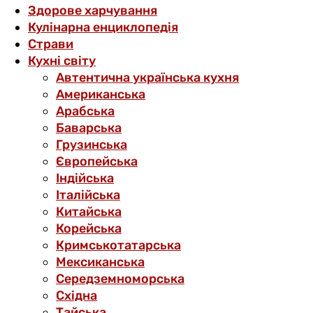
Здорове харчування
Кулінарна енциклопедія
Страви
Кухні світу
Автентична українська кухня
Американська
Арабська
Баварська
Грузинська
Європейська
Індійська
Італійська
Китайська
Корейська
Кримськотатарська
Мексиканська
Середземноморська
Східна
Тайська