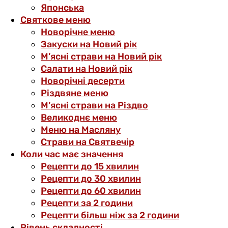
Японська
Святкове меню
Новорічне меню
Закуски на Новий рік
М’ясні страви на Новий рік
Салати на Новий рік
Новорічні десерти
Різдвяне меню
М’ясні страви на Різдво
Великоднє меню
Меню на Масляну
Страви на Святвечір
Коли час має значення
Рецепти до 15 хвилин
Рецепти до 30 хвилин
Рецепти до 60 хвилин
Рецепти за 2 години
Рецепти більш ніж за 2 години
Рівень складності