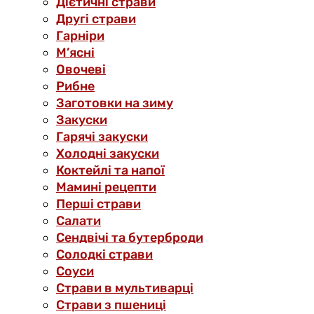
Дієтичні страви
Другі страви
Гарніри
М’ясні
Овочеві
Рибне
Заготовки на зиму
Закуски
Гарячі закуски
Холодні закуски
Коктейлі та напої
Мамині рецепти
Перші страви
Салати
Сендвічі та бутерброди
Солодкі страви
Соуси
Страви в мультиварці
Страви з пшениці