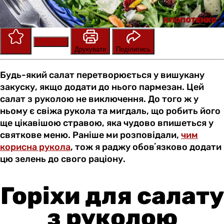
Зберегти
Оцінити
Друкувати
Поділитись
Будь-який салат перетворюється у вишукану
закуску, якщо додати до нього пармезан. Цей
салат з руколою не виключення. До того ж у
ньому є свіжа рукола та мигдаль, що робить його
ще цікавішою стравою, яка чудово впишеться у
святкове меню. Раніше ми розповідали,
чим
корисна рукола
, тож я раджу обовʼязково додати
цю зелень до свого раціону.
Горіхи для салату
з руколою