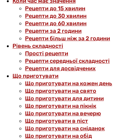
Коли час має значення
Рецепти до 15 хвилин
Рецепти до 30 хвилин
Рецепти до 60 хвилин
Рецепти за 2 години
Рецепти більш ніж за 2 години
Рівень складності
Прості рецепти
Рецепти середньої складності
Рецепти для досвідчених
Що приготувати
Що приготувати на кожен день
Що приготувати на свято
Що приготувати для дитини
Що приготувати на пікнік
Що приготувати на вечерю
Що приготувати в піст
Що приготувати на сніданок
Що приготувати на обід