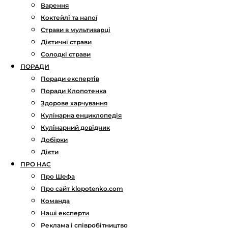
Варення
Коктейлі та напої
Страви в мультиварці
Дієтичні страви
Солодкі страви
ПОРАДИ
Поради експертів
Поради Клопотенка
Здорове харчування
Кулінарна енциклопедія
Кулінарний довідник
Добірки
Дієти
ПРО НАС
Про Шефа
Про сайт klopotenko.com
Команда
Наші експерти
Реклама і співробітництво