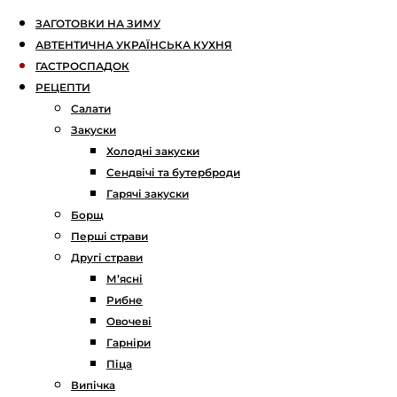
ЗАГОТОВКИ НА ЗИМУ
АВТЕНТИЧНА УКРАЇНСЬКА КУХНЯ
ГАСТРОСПАДОК
РЕЦЕПТИ
Салати
Закуски
Холодні закуски
Сендвічі та бутерброди
Гарячі закуски
Борщ
Перші страви
Другі страви
М’ясні
Рибне
Овочеві
Гарніри
Піца
Випічка