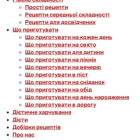
Прості рецепти
Рецепти середньої складності
Рецепти для досвідчених
Що приготувати
Що приготувати на кожен день
Що приготувати на свято
Що приготувати для дитини
Що приготувати на пікнік
Що приготувати на вечерю
Що приготувати в піст
Що приготувати на сніданок
Що приготувати на обід
Що приготувати на день народження
Що приготувати в дорогу
Дієтичне харчування
Дієти
Добірки рецептів
Про нас