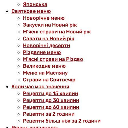
Японська
Святкове меню
Новорічне меню
Закуски на Новий рік
М’ясні страви на Новий рік
Салати на Новий рік
Новорічні десерти
Різдвяне меню
М’ясні страви на Різдво
Великоднє меню
Меню на Масляну
Страви на Святвечір
Коли час має значення
Рецепти до 15 хвилин
Рецепти до 30 хвилин
Рецепти до 60 хвилин
Рецепти за 2 години
Рецепти більш ніж за 2 години
Рівень складності