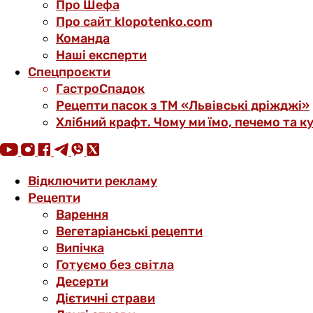
Про Шефа
Про сайт klopotenko.com
Команда
Наші експерти
Спецпроєкти
ГастроСпадок
Рецепти пасок з ТМ «Львівські дріжджі»
Хлібний крафт. Чому ми їмо, печемо та к
Відключити рекламу
Рецепти
Варення
Вегетаріанські рецепти
Випічка
Готуємо без світла
Десерти
Дієтичні страви