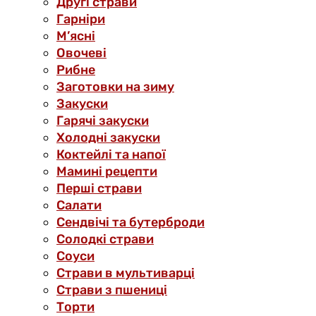
Другі страви
Гарніри
М’ясні
Овочеві
Рибне
Заготовки на зиму
Закуски
Гарячі закуски
Холодні закуски
Коктейлі та напої
Мамині рецепти
Перші страви
Салати
Сендвічі та бутерброди
Солодкі страви
Соуси
Страви в мультиварці
Страви з пшениці
Торти