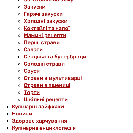
Закуски
Гарячі закуски
Холодні закуски
Коктейлі та напої
Мамині рецепти
Перші страви
Салати
Сендвічі та бутерброди
Солодкі страви
Соуси
Страви в мультиварці
Страви з пшениці
Торти
Шкільні рецепти
Кулінарні лайфхаки
Новини
Здорове харчування
Кулінарна енциклопедія