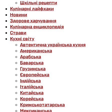
Шкільні рецепти
Кулінарні лайфхаки
Новини
Здорове харчування
Кулінарна енциклопедія
Страви
Кухні світу
Автентична українська кухня
Американська
Арабська
Баварська
Грузинська
Європейська
Індійська
Італійська
Китайська
Корейська
Кримськотатарська
Мексиканська