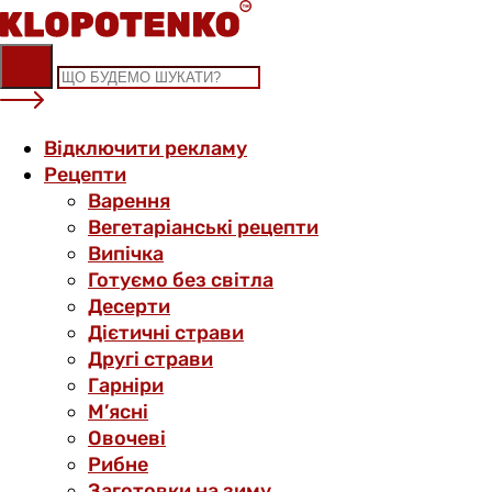
Skip
to
content
Відключити рекламу
Рецепти
Варення
Вегетаріанські рецепти
Випічка
Готуємо без світла
Десерти
Дієтичні страви
Другі страви
Гарніри
М’ясні
Овочеві
Рибне
Заготовки на зиму