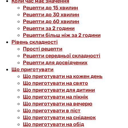
Коли час має значення
Рецепти до 15 хвилин
Рецепти до 30 хвилин
Рецепти до 60 хвилин
Рецепти за 2 години
Рецепти більш ніж за 2 години
Рівень складності
Прості рецепти
Рецепти середньої складності
Рецепти для досвідчених
Що приготувати
Що приготувати на кожен день
Що приготувати на свято
Що приготувати для дитини
Що приготувати на пікнік
Що приготувати на вечерю
Що приготувати в піст
Що приготувати на сніданок
Що приготувати на обід