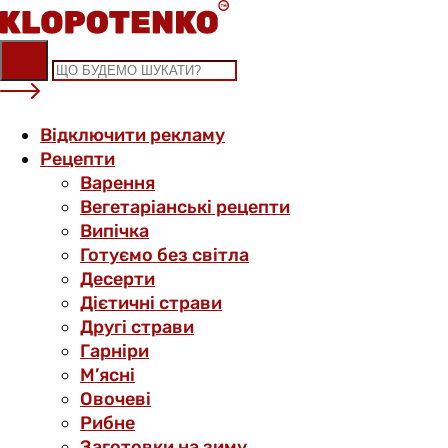
Skip
to
content
Відключити рекламу
Рецепти
Варення
Вегетаріанські рецепти
Випічка
Готуємо без світла
Десерти
Дієтичні страви
Другі страви
Гарніри
М’ясні
Овочеві
Рибне
Заготовки на зиму