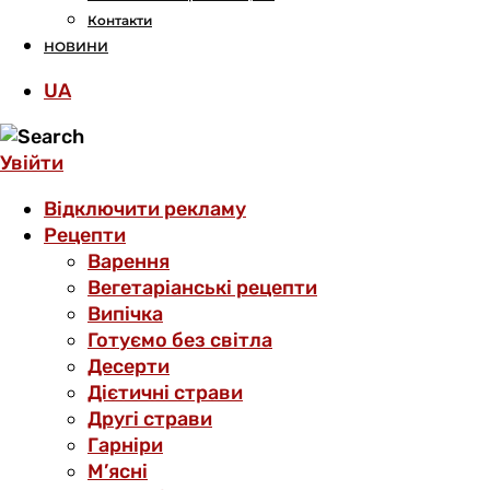
Контакти
НОВИНИ
UA
Увійти
Відключити рекламу
Рецепти
Варення
Вегетаріанські рецепти
Випічка
Готуємо без світла
Десерти
Дієтичні страви
Другі страви
Гарніри
М’ясні