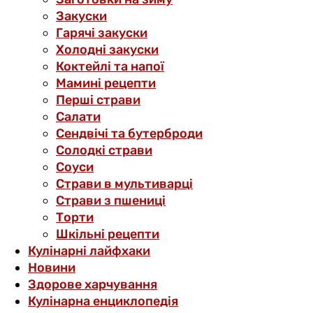
Закуски
Гарячі закуски
Холодні закуски
Коктейлі та напої
Мамині рецепти
Перші страви
Салати
Сендвічі та бутерброди
Солодкі страви
Соуси
Страви в мультиварці
Страви з пшениці
Торти
Шкільні рецепти
Кулінарні лайфхаки
Новини
Здорове харчування
Кулінарна енциклопедія