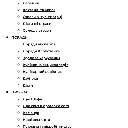
Варення
Коктейлі та напої
Страви в мультиварці
Дієтичні страви
Солодкі страви
ПОРАДИ
Поради експертів
Поради Клопотенка
Здорове харчування
Кулінарна енциклопедія
Кулінарний довідник
Добірки
Дієти
ПРО НАС
Про Шефа
Про сайт klopotenko.com
Команда
Наші експерти
Реклама і співробітництво