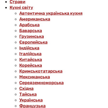
Страви
Кухні світу
Автентична українська кухня
Американська
Арабська
Баварська
Грузинська
Європейська
Індійська
Італійська
Китайська
Корейська
Кримськотатарська
Мексиканська
Середземноморська
Східна
Тайська
Українська
Французька