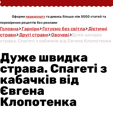
Оформи
передплату
та дивись більше ніж 5000 статей та
перевірених рецептів без реклами
Головна
>
Гарніри
>
Готуємо без світла
>
Дієтичні
страви
>
Другі страви
>
Овочеві
>
Дуже швидка
страва. Спагеті з кабачків від Євгена Клопотенка
Дуже швидка
страва. Спагеті з
кабачків від
Євгена
Клопотенка