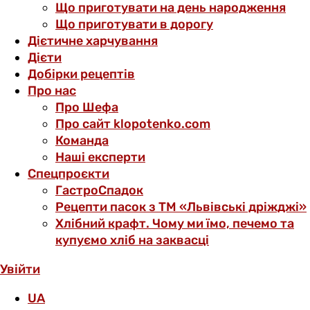
Що приготувати на день народження
Що приготувати в дорогу
Дієтичне харчування
Дієти
Добірки рецептів
Про нас
Про Шефа
Про сайт klopotenko.com
Команда
Наші експерти
Спецпроєкти
ГастроСпадок
Рецепти пасок з ТМ «Львівські дріжджі»
Хлібний крафт. Чому ми їмо, печемо та
купуємо хліб на заквасці
Увійти
UA