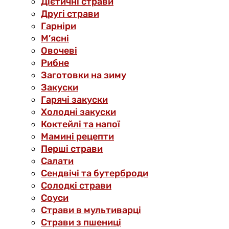
Дієтичні страви
Другі страви
Гарніри
М’ясні
Овочеві
Рибне
Заготовки на зиму
Закуски
Гарячі закуски
Холодні закуски
Коктейлі та напої
Мамині рецепти
Перші страви
Салати
Сендвічі та бутерброди
Солодкі страви
Соуси
Страви в мультиварці
Страви з пшениці