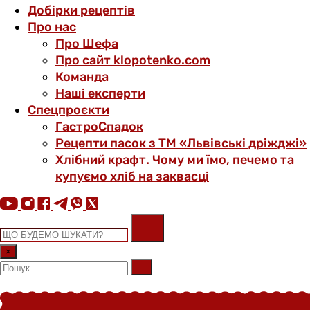
Добірки рецептів
Про нас
Про Шефа
Про сайт klopotenko.com
Команда
Наші експерти
Спецпроєкти
ГастроСпадок
Рецепти пасок з ТМ «Львівські дріжджі»
Хлібний крафт. Чому ми їмо, печемо та
купуємо хліб на заквасці
×