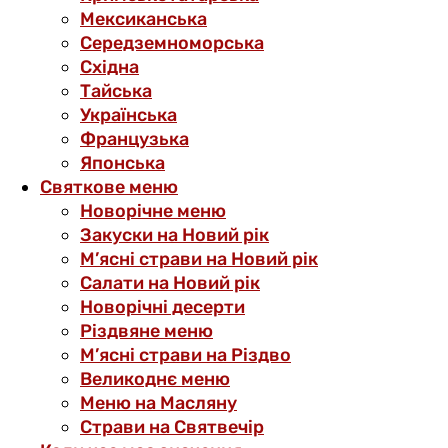
Мексиканська
Середземноморська
Східна
Тайська
Українська
Французька
Японська
Святкове меню
Новорічне меню
Закуски на Новий рік
М’ясні страви на Новий рік
Салати на Новий рік
Новорічні десерти
Різдвяне меню
М’ясні страви на Різдво
Великоднє меню
Меню на Масляну
Страви на Святвечір