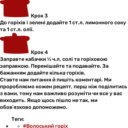
Крок 3
До горіхів і зелені додайте 1 ст.л. лимонного соку
та 1 ст.л. олії.
Крок 4
Заправте кабачки ½ ч.л. солі та горіховою
заправкою. Перемішайте та подавайте. За
бажанням додайте кілька горіхів.
Ставте нам питання й пишіть коментарі. Ми
проробляємо кожен рецепт, перш ніж поділитись
з вами, тому нам важливо розуміти чи все у вас
виходить. Якщо щось пішло не так, ми
обовʼязково допоможемо.
Теги:
#Волоський горіх