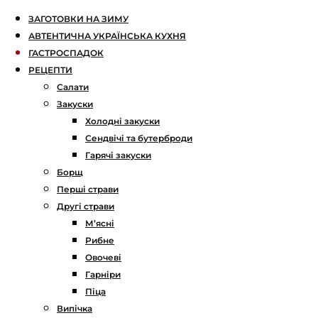
ЗАГОТОВКИ НА ЗИМУ
АВТЕНТИЧНА УКРАЇНСЬКА КУХНЯ
ГАСТРОСПАДОК
РЕЦЕПТИ
Салати
Закуски
Холодні закуски
Сендвічі та бутерброди
Гарячі закуски
Борщ
Перші страви
Другі страви
М’ясні
Рибне
Овочеві
Гарніри
Піца
Випічка