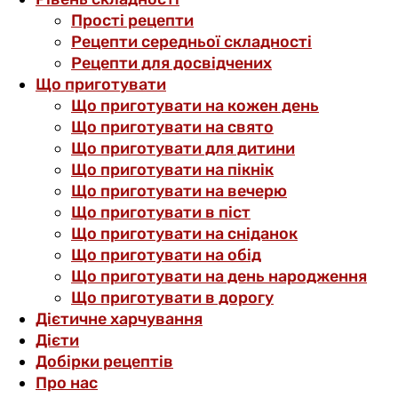
Прості рецепти
Рецепти середньої складності
Рецепти для досвідчених
Що приготувати
Що приготувати на кожен день
Що приготувати на свято
Що приготувати для дитини
Що приготувати на пікнік
Що приготувати на вечерю
Що приготувати в піст
Що приготувати на сніданок
Що приготувати на обід
Що приготувати на день народження
Що приготувати в дорогу
Дієтичне харчування
Дієти
Добірки рецептів
Про нас