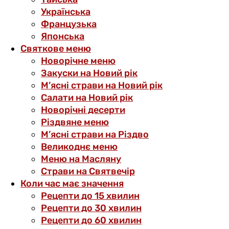
Українська
Французька
Японська
Святкове меню
Новорічне меню
Закуски на Новий рік
М’ясні страви на Новий рік
Салати на Новий рік
Новорічні десерти
Різдвяне меню
М’ясні страви на Різдво
Великоднє меню
Меню на Масляну
Страви на Святвечір
Коли час має значення
Рецепти до 15 хвилин
Рецепти до 30 хвилин
Рецепти до 60 хвилин