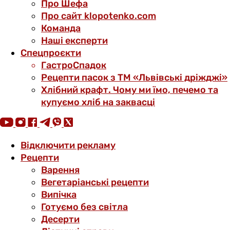
Про Шефа
Про сайт klopotenko.com
Команда
Наші експерти
Спецпроєкти
ГастроСпадок
Рецепти пасок з ТМ «Львівські дріжджі»
Хлібний крафт. Чому ми їмо, печемо та
купуємо хліб на заквасці
Відключити рекламу
Рецепти
Варення
Вегетаріанські рецепти
Випічка
Готуємо без світла
Десерти