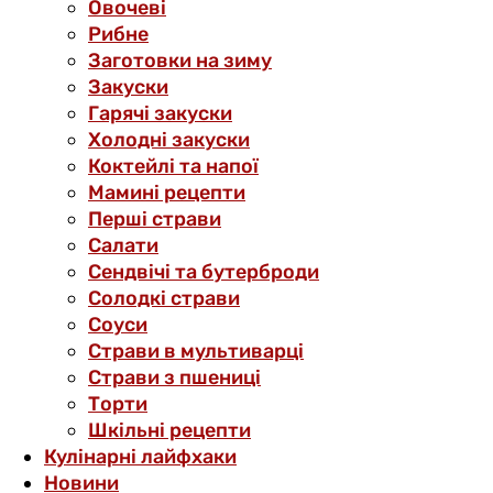
Овочеві
Рибне
Заготовки на зиму
Закуски
Гарячі закуски
Холодні закуски
Коктейлі та напої
Мамині рецепти
Перші страви
Салати
Сендвічі та бутерброди
Солодкі страви
Соуси
Страви в мультиварці
Страви з пшениці
Торти
Шкільні рецепти
Кулінарні лайфхаки
Новини