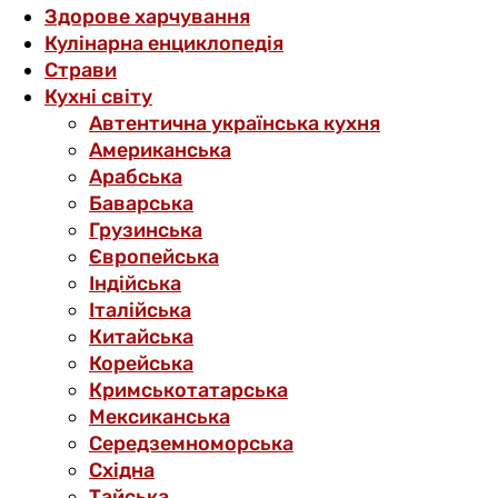
Здорове харчування
Кулінарна енциклопедія
Страви
Кухні світу
Автентична українська кухня
Американська
Арабська
Баварська
Грузинська
Європейська
Індійська
Італійська
Китайська
Корейська
Кримськотатарська
Мексиканська
Середземноморська
Східна
Тайська