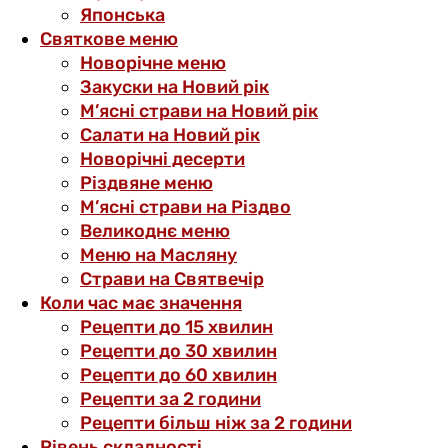
Японська
Святкове меню
Новорічне меню
Закуски на Новий рік
М’ясні страви на Новий рік
Салати на Новий рік
Новорічні десерти
Різдвяне меню
М’ясні страви на Різдво
Великоднє меню
Меню на Масляну
Страви на Святвечір
Коли час має значення
Рецепти до 15 хвилин
Рецепти до 30 хвилин
Рецепти до 60 хвилин
Рецепти за 2 години
Рецепти більш ніж за 2 години
Рівень складності