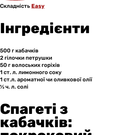
Складність
Easy
Інгредієнти
500 г
кабачків
2 гілочки
петрушки
50 г
волоських
горіхів
1 ст.
л.
лимонного соку
1 ст.л.
ароматної
чи оливкової олії
½ ч.
л.
солі
Спагеті з
кабачків: