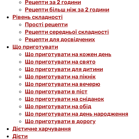
Рецепти за 2 години
Рецепти більш ніж за 2 години
Рівень складності
Прості рецепти
Рецепти середньої складності
Рецепти для досвідчених
Що приготувати
Що приготувати на кожен день
Що приготувати на свято
Що приготувати для дитини
Що приготувати на пікнік
Що приготувати на вечерю
Що приготувати в піст
Що приготувати на сніданок
Що приготувати на обід
Що приготувати на день народження
Що приготувати в дорогу
Дієтичне харчування
Дієти