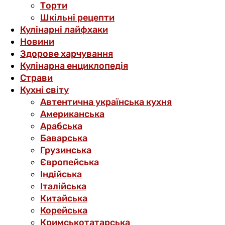
Торти
Шкільні рецепти
Кулінарні лайфхаки
Новини
Здорове харчування
Кулінарна енциклопедія
Страви
Кухні світу
Автентична українська кухня
Американська
Арабська
Баварська
Грузинська
Європейська
Індійська
Італійська
Китайська
Корейська
Кримськотатарська