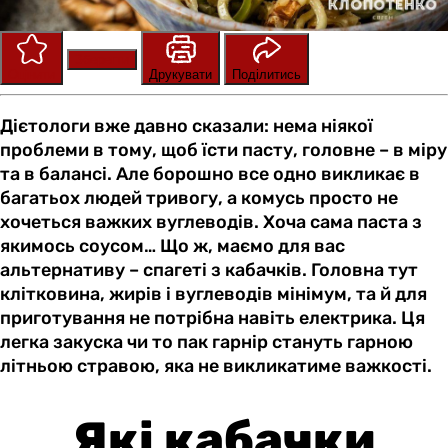
Зберегти
Оцінити
Друкувати
Поділитись
Дієтологи вже давно сказали: нема ніякої
проблеми в тому, щоб їсти пасту, головне – в міру
та в балансі. Але борошно все одно викликає в
багатьох людей тривогу, а комусь просто не
хочеться важких вуглеводів. Хоча сама паста з
якимось соусом… Що ж, маємо для вас
альтернативу – спагеті з кабачків. Головна тут
клітковина, жирів і вуглеводів мінімум, та й для
приготування не потрібна навіть електрика. Ця
легка закуска чи то пак гарнір стануть гарною
літньою стравою, яка не викликатиме важкості.
Які кабачки