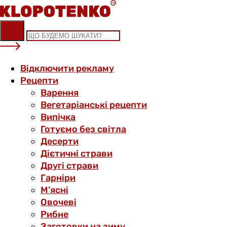
Skip
to
content
Відключити рекламу
Рецепти
Варення
Вегетаріанські рецепти
Випічка
Готуємо без світла
Десерти
Дієтичні страви
Другі страви
Гарніри
М’ясні
Овочеві
Рибне
Заготовки на зиму