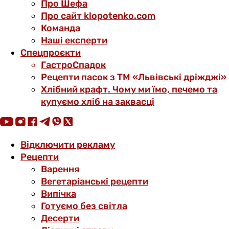
Про Шефа
Про сайт klopotenko.com
Команда
Наші експерти
Спецпроєкти
ГастроСпадок
Рецепти пасок з ТМ «Львівські дріжджі»
Хлібний крафт. Чому ми їмо, печемо та
купуємо хліб на заквасці
Відключити рекламу
Рецепти
Варення
Вегетаріанські рецепти
Випічка
Готуємо без світла
Десерти