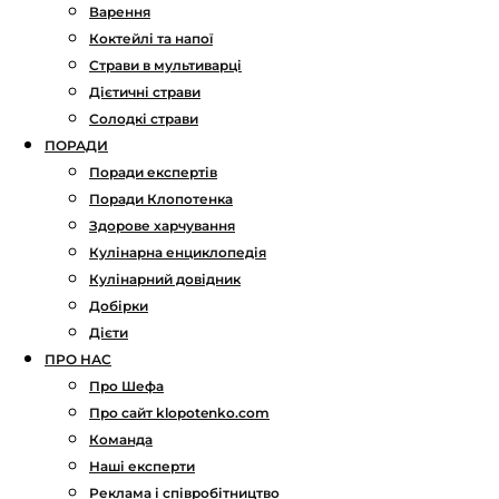
Варення
Коктейлі та напої
Страви в мультиварці
Дієтичні страви
Солодкі страви
ПОРАДИ
Поради експертів
Поради Клопотенка
Здорове харчування
Кулінарна енциклопедія
Кулінарний довідник
Добірки
Дієти
ПРО НАС
Про Шефа
Про сайт klopotenko.com
Команда
Наші експерти
Реклама і співробітництво