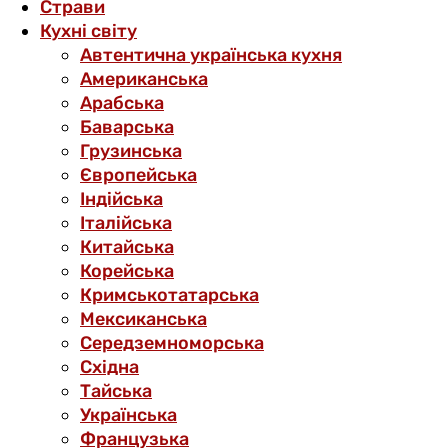
Страви
Кухні світу
Автентична українська кухня
Американська
Арабська
Баварська
Грузинська
Європейська
Індійська
Італійська
Китайська
Корейська
Кримськотатарська
Мексиканська
Середземноморська
Східна
Тайська
Українська
Французька