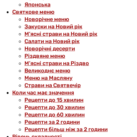
Японська
Святкове меню
Новорічне меню
Закуски на Новий рік
М’ясні страви на Новий рік
Салати на Новий рік
Новорічні десерти
Різдвяне меню
М’ясні страви на Різдво
Великоднє меню
Меню на Масляну
Страви на Святвечір
Коли час має значення
Рецепти до 15 хвилин
Рецепти до 30 хвилин
Рецепти до 60 хвилин
Рецепти за 2 години
Рецепти більш ніж за 2 години
Рівень складності