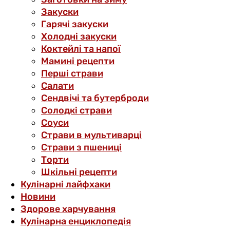
Закуски
Гарячі закуски
Холодні закуски
Коктейлі та напої
Мамині рецепти
Перші страви
Салати
Сендвічі та бутерброди
Солодкі страви
Соуси
Страви в мультиварці
Страви з пшениці
Торти
Шкільні рецепти
Кулінарні лайфхаки
Новини
Здорове харчування
Кулінарна енциклопедія