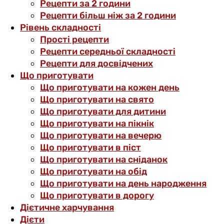
Рецепти за 2 години
Рецепти більш ніж за 2 години
Рівень складності
Прості рецепти
Рецепти середньої складності
Рецепти для досвідчених
Що приготувати
Що приготувати на кожен день
Що приготувати на свято
Що приготувати для дитини
Що приготувати на пікнік
Що приготувати на вечерю
Що приготувати в піст
Що приготувати на сніданок
Що приготувати на обід
Що приготувати на день народження
Що приготувати в дорогу
Дієтичне харчування
Дієти