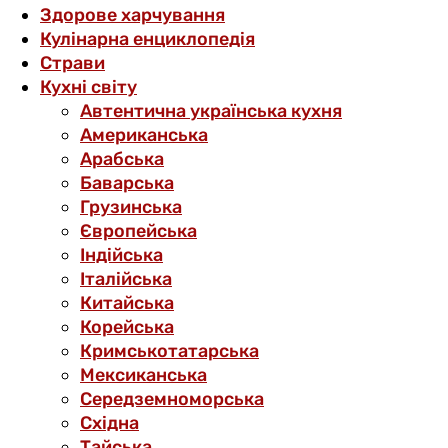
Здорове харчування
Кулінарна енциклопедія
Страви
Кухні світу
Автентична українська кухня
Американська
Арабська
Баварська
Грузинська
Європейська
Індійська
Італійська
Китайська
Корейська
Кримськотатарська
Мексиканська
Середземноморська
Східна
Тайська