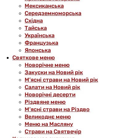
Мексиканська
Середземноморська
Східна
Тайська
Українська
Французька
Японська
Святкове меню
Новорічне меню
Закуски на Новий рік
М’ясні страви на Новий рік
Салати на Новий рік
Новорічні десерти
Різдвяне меню
М’ясні страви на Різдво
Великоднє меню
Меню на Масляну
Страви на Святвечір