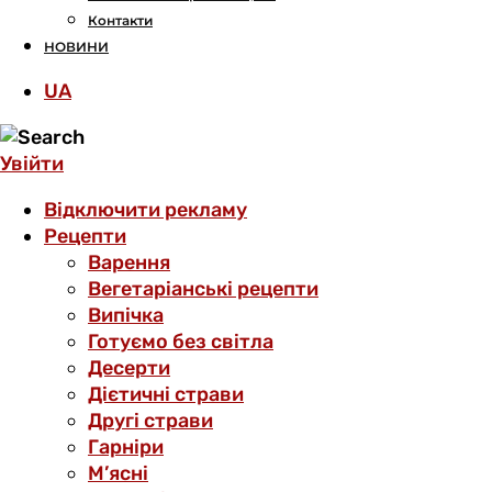
Контакти
НОВИНИ
UA
Увійти
Відключити рекламу
Рецепти
Варення
Вегетаріанські рецепти
Випічка
Готуємо без світла
Десерти
Дієтичні страви
Другі страви
Гарніри
М’ясні