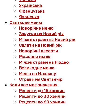
Українська
Французька
Японська
Святкове меню
Новорічне меню
Закуски на Новий рік
М’ясні страви на Новий рік
Салати на Новий рік
Новорічні десерти
Різдвяне меню
М’ясні страви на Різдво
Великоднє меню
Меню на Масляну
Страви на Святвечір
Коли час має значення
Рецепти до 15 хвилин
Рецепти до 30 хвилин
Рецепти до 60 хвилин