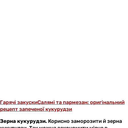
Гарячі закуски
Салямі та пармезан: оригінальний
рецепт запеченої кукурудзи
Зерна кукурудзи.
Корисно заморозити й зерна
кукурудзи. Так можна зекономити місце в