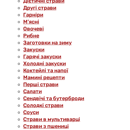
Дієтичні страви
Другі страви
Гарніри
М’ясні
Овочеві
Рибне
Заготовки на зиму
Закуски
Гарячі закуски
Холодні закуски
Коктейлі та напої
Мамині рецепти
Перші страви
Салати
Сендвічі та бутерброди
Солодкі страви
Соуси
Страви в мультиварці
Страви з пшениці