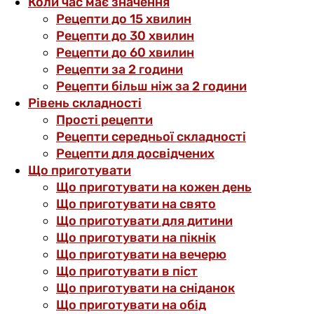
Коли час має значення
Рецепти до 15 хвилин
Рецепти до 30 хвилин
Рецепти до 60 хвилин
Рецепти за 2 години
Рецепти більш ніж за 2 години
Рівень складності
Прості рецепти
Рецепти середньої складності
Рецепти для досвідчених
Що приготувати
Що приготувати на кожен день
Що приготувати на свято
Що приготувати для дитини
Що приготувати на пікнік
Що приготувати на вечерю
Що приготувати в піст
Що приготувати на сніданок
Що приготувати на обід