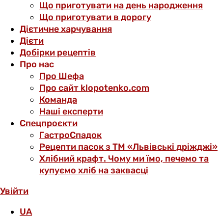
Що приготувати на день народження
Що приготувати в дорогу
Дієтичне харчування
Дієти
Добірки рецептів
Про нас
Про Шефа
Про сайт klopotenko.com
Команда
Наші експерти
Спецпроєкти
ГастроСпадок
Рецепти пасок з ТМ «Львівські дріжджі»
Хлібний крафт. Чому ми їмо, печемо та
купуємо хліб на заквасці
Увійти
UA