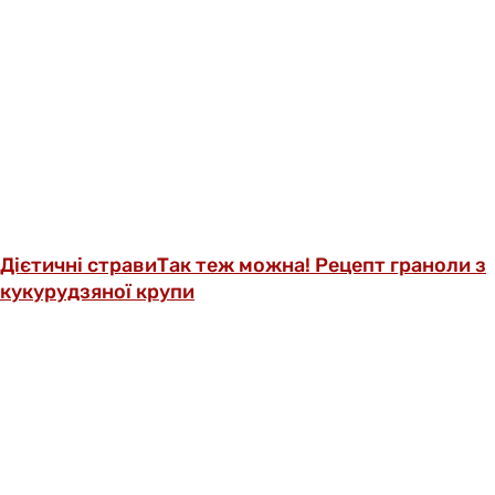
Дієтичні страви
Так теж можна! Рецепт граноли з
кукурудзяної крупи