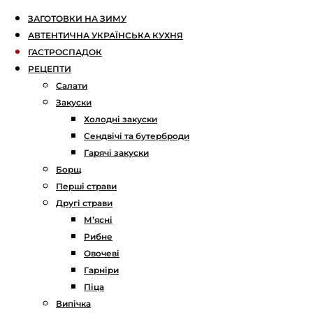
ЗАГОТОВКИ НА ЗИМУ
АВТЕНТИЧНА УКРАЇНСЬКА КУХНЯ
ГАСТРОСПАДОК
РЕЦЕПТИ
Салати
Закуски
Холодні закуски
Сендвічі та бутерброди
Гарячі закуски
Борщ
Перші страви
Другі страви
М’ясні
Рибне
Овочеві
Гарніри
Піца
Випічка