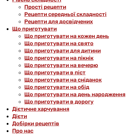
Прості рецепти
Рецепти середньої складності
Рецепти для досвідчених
Що приготувати
Що приготувати на кожен день
Що приготувати на свято
Що приготувати для дитини
Що приготувати на пікнік
Що приготувати на вечерю
Що приготувати в піст
Що приготувати на сніданок
Що приготувати на обід
Що приготувати на день народження
Що приготувати в дорогу
Дієтичне харчування
Дієти
Добірки рецептів
Про нас