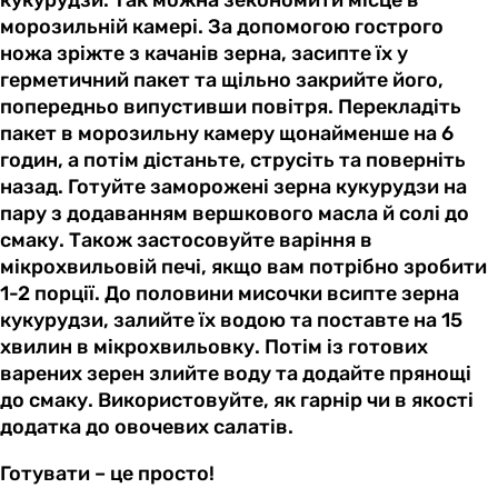
морозильній камері. За допомогою гострого
ножа зріжте з качанів зерна, засипте їх у
герметичний пакет та щільно закрийте його,
попередньо випустивши повітря. Перекладіть
пакет в морозильну камеру щонайменше на 6
годин, а потім дістаньте, струсіть та поверніть
назад. Готуйте заморожені зерна кукурудзи на
пару з додаванням вершкового масла й солі до
смаку. Також застосовуйте варіння в
мікрохвильовій печі, якщо вам потрібно зробити
1-2 порції. До половини мисочки всипте зерна
кукурудзи, залийте їх водою та поставте на 15
хвилин в мікрохвильовку. Потім із готових
варених зерен злийте воду та додайте прянощі
до смаку. Використовуйте, як гарнір чи в якості
додатка до овочевих салатів.
Готувати – це просто!