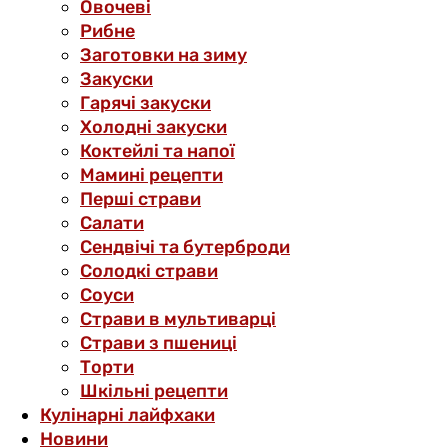
Овочеві
Рибне
Заготовки на зиму
Закуски
Гарячі закуски
Холодні закуски
Коктейлі та напої
Мамині рецепти
Перші страви
Салати
Сендвічі та бутерброди
Солодкі страви
Соуси
Страви в мультиварці
Страви з пшениці
Торти
Шкільні рецепти
Кулінарні лайфхаки
Новини