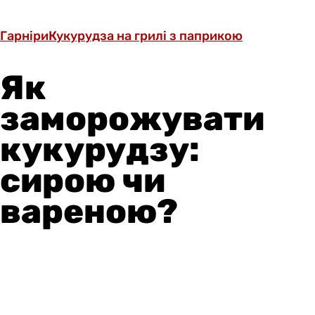
Гарніри
Кукурудза на грилі з паприкою
Як
заморожувати
кукурудзу:
сирою чи
вареною?