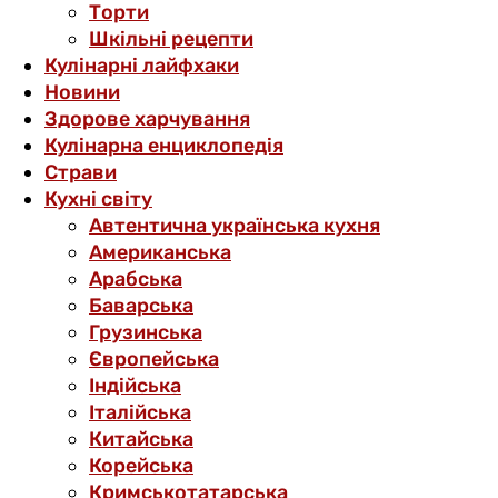
Торти
Шкільні рецепти
Кулінарні лайфхаки
Новини
Здорове харчування
Кулінарна енциклопедія
Страви
Кухні світу
Автентична українська кухня
Американська
Арабська
Баварська
Грузинська
Європейська
Індійська
Італійська
Китайська
Корейська
Кримськотатарська