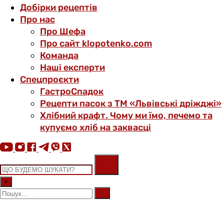
Добірки рецептів
Про нас
Про Шефа
Про сайт klopotenko.com
Команда
Наші експерти
Спецпроєкти
ГастроСпадок
Рецепти пасок з ТМ «Львівські дріжджі»
Хлібний крафт. Чому ми їмо, печемо та
купуємо хліб на заквасці
×