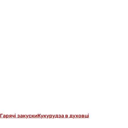
Гарячі закуски
Кукурудза в духовці