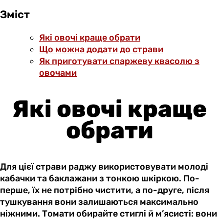
Зміст
Які овочі краще обрати
Що можна додати до страви
Як приготувати спаржеву квасолю з
овочами
Які овочі краще
обрати
Для цієї страви раджу використовувати молоді
кабачки та баклажани з тонкою шкіркою. По-
перше, їх не потрібно чистити, а по-друге, після
тушкування вони залишаються максимально
ніжними. Томати обирайте стиглі й м’ясисті: вони