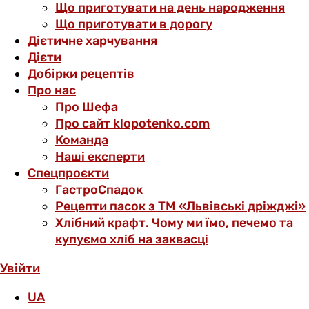
Що приготувати на день народження
Що приготувати в дорогу
Дієтичне харчування
Дієти
Добірки рецептів
Про нас
Про Шефа
Про сайт klopotenko.com
Команда
Наші експерти
Спецпроєкти
ГастроСпадок
Рецепти пасок з ТМ «Львівські дріжджі»
Хлібний крафт. Чому ми їмо, печемо та
купуємо хліб на заквасці
Увійти
UA