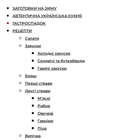
ЗАГОТОВКИ НА ЗИМУ
АВТЕНТИЧНА УКРАЇНСЬКА КУХНЯ
ГАСТРОСПАДОК
РЕЦЕПТИ
Салати
Закуски
Холодні закуски
Сендвічі та бутерброди
Гарячі закуски
Борщ
Перші страви
Другі страви
М’ясні
Рибне
Овочеві
Гарніри
Піца
Випічка