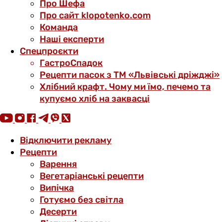
Про Шефа
Про сайт klopotenko.com
Команда
Наші експерти
Спецпроєкти
ГастроСпадок
Рецепти пасок з ТМ «Львівські дріжджі»
Хлібний крафт. Чому ми їмо, печемо та
купуємо хліб на заквасці
Відключити рекламу
Рецепти
Варення
Вегетаріанські рецепти
Випічка
Готуємо без світла
Десерти