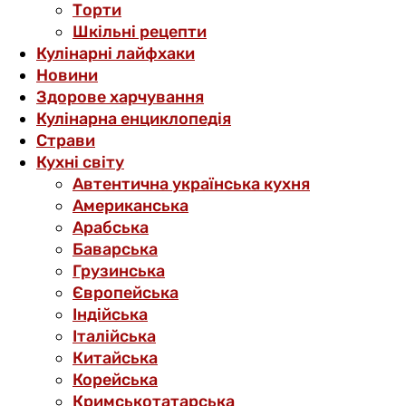
Торти
Шкільні рецепти
Кулінарні лайфхаки
Новини
Здорове харчування
Кулінарна енциклопедія
Страви
Кухні світу
Автентична українська кухня
Американська
Арабська
Баварська
Грузинська
Європейська
Індійська
Італійська
Китайська
Корейська
Кримськотатарська