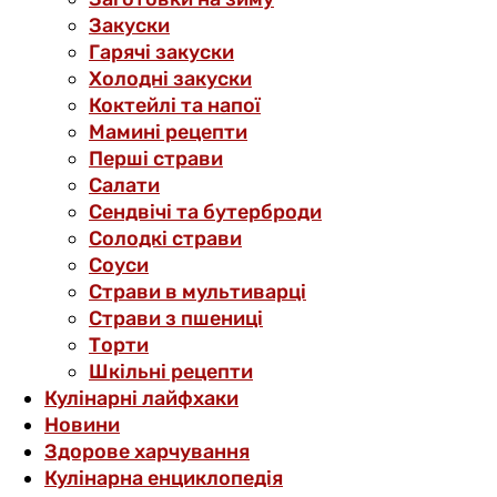
Закуски
Гарячі закуски
Холодні закуски
Коктейлі та напої
Мамині рецепти
Перші страви
Салати
Сендвічі та бутерброди
Солодкі страви
Соуси
Страви в мультиварці
Страви з пшениці
Торти
Шкільні рецепти
Кулінарні лайфхаки
Новини
Здорове харчування
Кулінарна енциклопедія