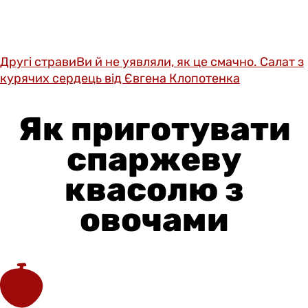
Другі страви
Ви й не уявляли, як це смачно. Салат з
курячих сердець від Євгена Клопотенка
Як приготувати
спаржеву
квасолю з
овочами