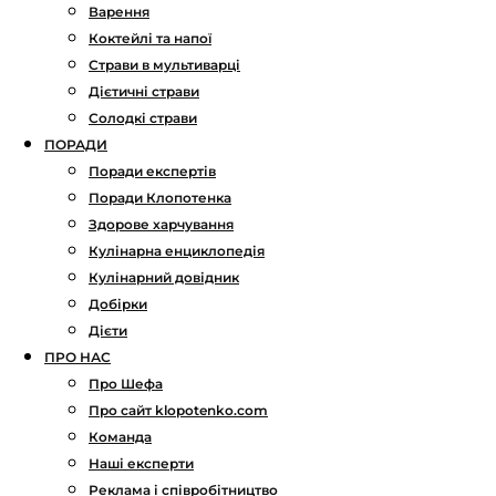
Варення
Коктейлі та напої
Страви в мультиварці
Дієтичні страви
Солодкі страви
ПОРАДИ
Поради експертів
Поради Клопотенка
Здорове харчування
Кулінарна енциклопедія
Кулінарний довідник
Добірки
Дієти
ПРО НАС
Про Шефа
Про сайт klopotenko.com
Команда
Наші експерти
Реклама і співробітництво