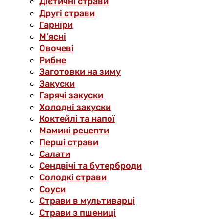
Дієтичні страви
Другі страви
Гарніри
М’ясні
Овочеві
Рибне
Заготовки на зиму
Закуски
Гарячі закуски
Холодні закуски
Коктейлі та напої
Мамині рецепти
Перші страви
Салати
Сендвічі та бутерброди
Солодкі страви
Соуси
Страви в мультиварці
Страви з пшениці