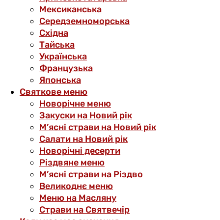
Мексиканська
Середземноморська
Східна
Тайська
Українська
Французька
Японська
Святкове меню
Новорічне меню
Закуски на Новий рік
М’ясні страви на Новий рік
Салати на Новий рік
Новорічні десерти
Різдвяне меню
М’ясні страви на Різдво
Великоднє меню
Меню на Масляну
Страви на Святвечір