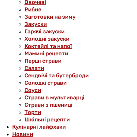
Овочеві
Рибне
Заготовки на зиму
Закуски
Гарячі закуски
Холодні закуски
Коктейлі та напої
Мамині рецепти
Перші страви
Салати
Сендвічі та бутерброди
Солодкі страви
Соуси
Страви в мультиварці
Страви з пшениці
Торти
Шкільні рецепти
Кулінарні лайфхаки
Новини