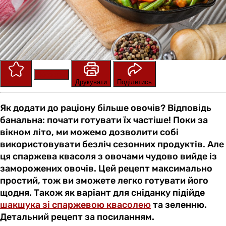
Зберегти
Оцінити
Друкувати
Поділитись
Як додати до раціону більше овочів? Відповідь
банальна: почати готувати їх частіше! Поки за
вікном літо, ми можемо дозволити собі
використовувати безліч сезонних продуктів. Але
ця спаржева квасоля з овочами чудово вийде із
заморожених овочів. Цей рецепт максимально
простий, тож ви зможете легко готувати його
щодня. Також як варіант для сніданку підійде
шакшука зі спаржевою квасолею
та зеленню.
Детальний рецепт за посиланням.