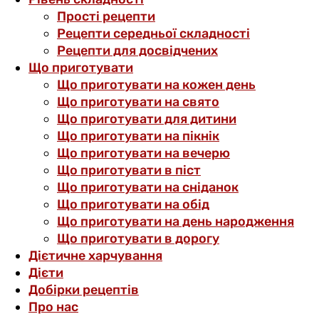
Прості рецепти
Рецепти середньої складності
Рецепти для досвідчених
Що приготувати
Що приготувати на кожен день
Що приготувати на свято
Що приготувати для дитини
Що приготувати на пікнік
Що приготувати на вечерю
Що приготувати в піст
Що приготувати на сніданок
Що приготувати на обід
Що приготувати на день народження
Що приготувати в дорогу
Дієтичне харчування
Дієти
Добірки рецептів
Про нас