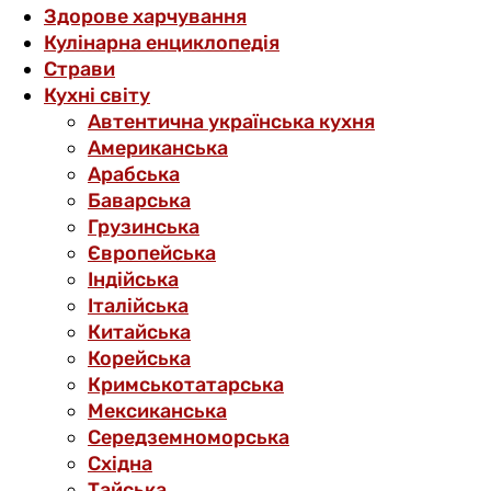
Здорове харчування
Кулінарна енциклопедія
Страви
Кухні світу
Автентична українська кухня
Американська
Арабська
Баварська
Грузинська
Європейська
Індійська
Італійська
Китайська
Корейська
Кримськотатарська
Мексиканська
Середземноморська
Східна
Тайська