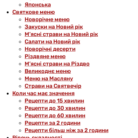
Японська
Святкове меню
Новорічне меню
Закуски на Новий рік
М’ясні страви на Новий рік
Салати на Новий рік
Новорічні десерти
Різдвяне меню
М’ясні страви на Різдво
Великоднє меню
Меню на Масляну
Страви на Святвечір
Коли час має значення
Рецепти до 15 хвилин
Рецепти до 30 хвилин
Рецепти до 60 хвилин
Рецепти за 2 години
Рецепти більш ніж за 2 години
Рівень складності