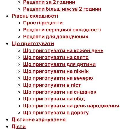
Рецепти за 2 години
Рецепти більш ніж за 2 години
Рівень складності
Прості рецепти
Рецепти середньої складності
Рецепти для досвідчених
Що приготувати
Що приготувати на кожен день
Що приготувати на свято
Що приготувати для дитини
Що приготувати на пікнік
Що приготувати на вечерю
Що приготувати в піст
Що приготувати на сніданок
Що приготувати на обід
Що приготувати на день народження
Що приготувати в дорогу
Дієтичне харчування
Дієти