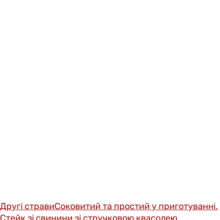
Другі страви
Соковитий та простий у приготуванні.
Стейк зі свинини зі стручковою квасолею