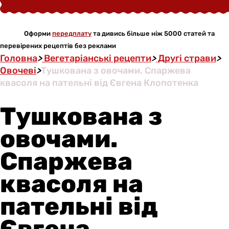
Оформи
передплату
та дивись більше ніж 5000 статей та
перевірених рецептів без реклами
Головна
>
Вегетаріанські рецепти
>
Другі страви
>
Овочеві
>
Тушкована з овочами. Спаржева
квасоля на пательні від Євгена Клопотенка
Тушкована з
овочами.
Спаржева
квасоля на
пательні від
Євгена