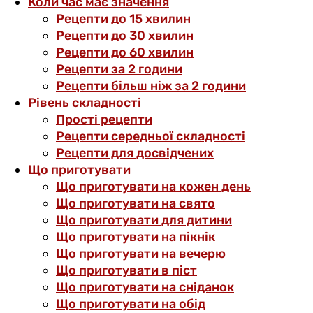
Коли час має значення
Рецепти до 15 хвилин
Рецепти до 30 хвилин
Рецепти до 60 хвилин
Рецепти за 2 години
Рецепти більш ніж за 2 години
Рівень складності
Прості рецепти
Рецепти середньої складності
Рецепти для досвідчених
Що приготувати
Що приготувати на кожен день
Що приготувати на свято
Що приготувати для дитини
Що приготувати на пікнік
Що приготувати на вечерю
Що приготувати в піст
Що приготувати на сніданок
Що приготувати на обід