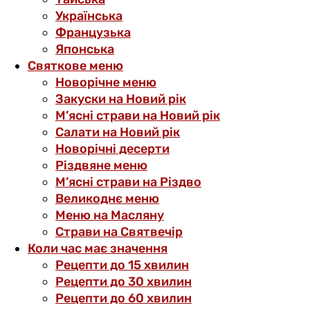
Українська
Французька
Японська
Святкове меню
Новорічне меню
Закуски на Новий рік
М’ясні страви на Новий рік
Салати на Новий рік
Новорічні десерти
Різдвяне меню
М’ясні страви на Різдво
Великоднє меню
Меню на Масляну
Страви на Святвечір
Коли час має значення
Рецепти до 15 хвилин
Рецепти до 30 хвилин
Рецепти до 60 хвилин