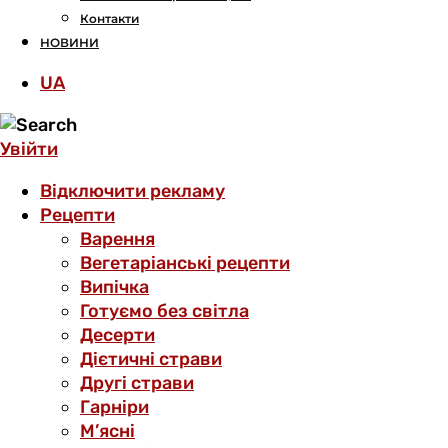
Контакти
НОВИНИ
UA
Увійти
Відключити рекламу
Рецепти
Варення
Вегетаріанські рецепти
Випічка
Готуємо без світла
Десерти
Дієтичні страви
Другі страви
Гарніри
М’ясні