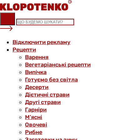
Skip
to
content
Відключити рекламу
Рецепти
Варення
Вегетаріанські рецепти
Випічка
Готуємо без світла
Десерти
Дієтичні страви
Другі страви
Гарніри
М’ясні
Овочеві
Рибне
Заготовки на зиму