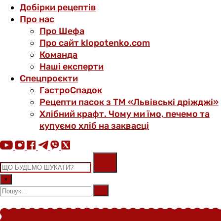
Добірки рецептів
Про нас
Про Шефа
Про сайт klopotenko.com
Команда
Наші експерти
Спецпроєкти
ГастроСпадок
Рецепти пасок з ТМ «Львівські дріжджі»
Хлібний крафт. Чому ми їмо, печемо та
купуємо хліб на заквасці
×