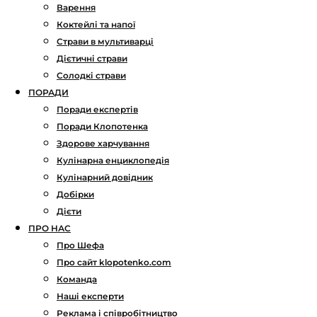
Варення
Коктейлі та напої
Страви в мультиварці
Дієтичні страви
Солодкі страви
ПОРАДИ
Поради експертів
Поради Клопотенка
Здорове харчування
Кулінарна енциклопедія
Кулінарний довідник
Добірки
Дієти
ПРО НАС
Про Шефа
Про сайт klopotenko.com
Команда
Наші експерти
Реклама і співробітництво