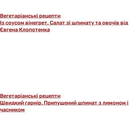
Вегетаріанські рецепти
Із соусом вінегрет. Салат зі шпинату та овочів від
Євгена Клопотенка
Вегетаріанські рецепти
Швидкий гарнір. Припущений шпинат з лимоном і
часником