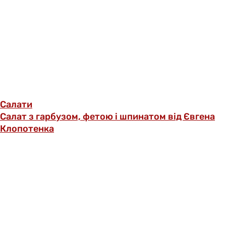
Салати
Салат з гарбузом, фетою і шпинатом від Євгена
Клопотенка