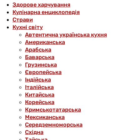
Здорове харчування
Кулінарна енциклопедія
Страви
Кухні світу
Автентична українська кухня
Американська
Арабська
Баварська
Грузинська
Європейська
Індійська
Італійська
Китайська
Корейська
Кримськотатарська
Мексиканська
Середземноморська
Східна
Тайська