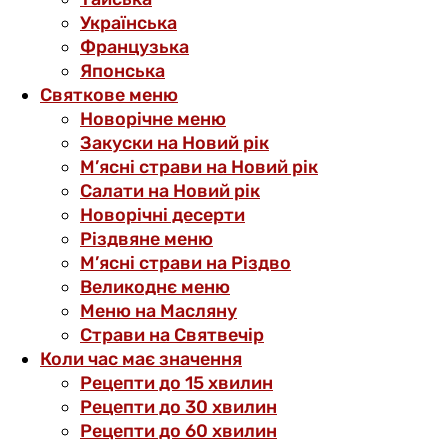
Українська
Французька
Японська
Святкове меню
Новорічне меню
Закуски на Новий рік
М’ясні страви на Новий рік
Салати на Новий рік
Новорічні десерти
Різдвяне меню
М’ясні страви на Різдво
Великоднє меню
Меню на Масляну
Страви на Святвечір
Коли час має значення
Рецепти до 15 хвилин
Рецепти до 30 хвилин
Рецепти до 60 хвилин