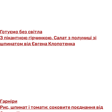
Готуємо без світла
З пікантною гірчинкою. Салат з полуниці зі
шпинатом від Євгена Клопотенка
Гарніри
Рис, шпинат і томати: соковите поєднання від