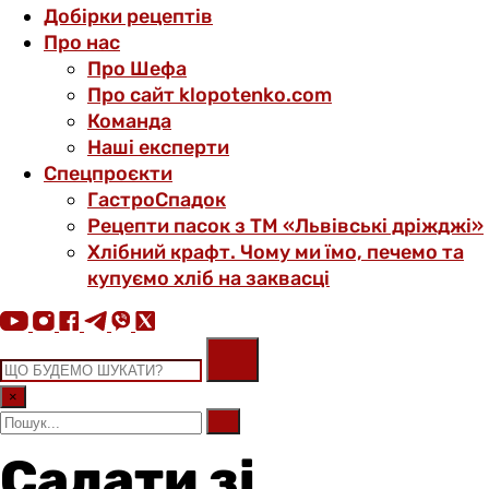
Добірки рецептів
Про нас
Про Шефа
Про сайт klopotenko.com
Команда
Наші експерти
Спецпроєкти
ГастроСпадок
Рецепти пасок з ТМ «Львівські дріжджі»
Хлібний крафт. Чому ми їмо, печемо та
купуємо хліб на заквасці
×
Салати зі