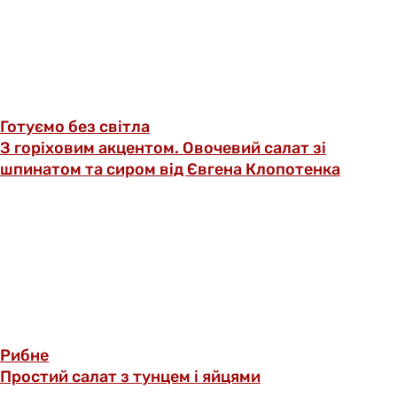
Готуємо без світла
З горіховим акцентом. Овочевий салат зі
шпинатом та сиром від Євгена Клопотенка
Рибне
Простий салат з тунцем і яйцями