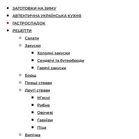
ЗАГОТОВКИ НА ЗИМУ
АВТЕНТИЧНА УКРАЇНСЬКА КУХНЯ
ГАСТРОСПАДОК
РЕЦЕПТИ
Салати
Закуски
Холодні закуски
Сендвічі та бутерброди
Гарячі закуски
Борщ
Перші страви
Другі страви
М’ясні
Рибне
Овочеві
Гарніри
Піца
Випічка