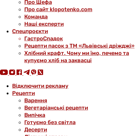
Про Шефа
Про сайт klopotenko.com
Команда
Наші експерти
Спецпроєкти
ГастроСпадок
Рецепти пасок з ТМ «Львівські дріжджі»
Хлібний крафт. Чому ми їмо, печемо та
купуємо хліб на заквасці
Відключити рекламу
Рецепти
Варення
Вегетаріанські рецепти
Випічка
Готуємо без світла
Десерти