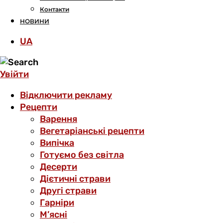
Контакти
НОВИНИ
UA
Увійти
Відключити рекламу
Рецепти
Варення
Вегетаріанські рецепти
Випічка
Готуємо без світла
Десерти
Дієтичні страви
Другі страви
Гарніри
М’ясні