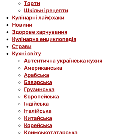
Торти
Шкільні рецепти
Кулінарні лайфхаки
Новини
Здорове харчування
Кулінарна енциклопедія
Страви
Кухні світу
Автентична українська кухня
Американська
Арабська
Баварська
Грузинська
Європейська
Індійська
Італійська
Китайська
Корейська
Кримськотатарська