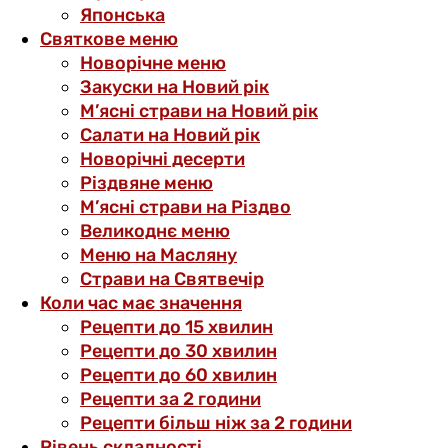
Японська
Святкове меню
Новорічне меню
Закуски на Новий рік
М’ясні страви на Новий рік
Салати на Новий рік
Новорічні десерти
Різдвяне меню
М’ясні страви на Різдво
Великоднє меню
Меню на Масляну
Страви на Святвечір
Коли час має значення
Рецепти до 15 хвилин
Рецепти до 30 хвилин
Рецепти до 60 хвилин
Рецепти за 2 години
Рецепти більш ніж за 2 години
Рівень складності