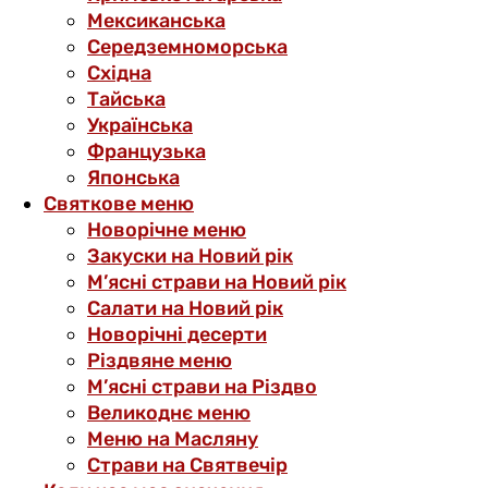
Мексиканська
Середземноморська
Східна
Тайська
Українська
Французька
Японська
Святкове меню
Новорічне меню
Закуски на Новий рік
М’ясні страви на Новий рік
Салати на Новий рік
Новорічні десерти
Різдвяне меню
М’ясні страви на Різдво
Великоднє меню
Меню на Масляну
Страви на Святвечір