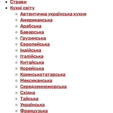
Страви
Кухні світу
Автентична українська кухня
Американська
Арабська
Баварська
Грузинська
Європейська
Індійська
Італійська
Китайська
Корейська
Кримськотатарська
Мексиканська
Середземноморська
Східна
Тайська
Українська
Французька