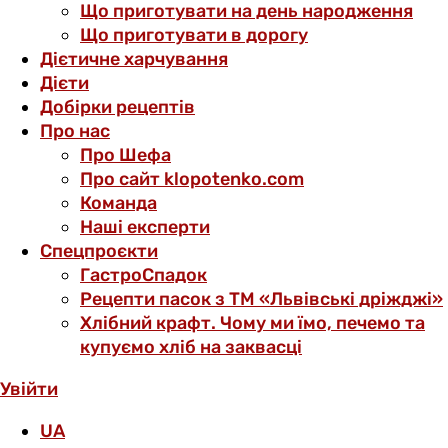
Що приготувати на день народження
Що приготувати в дорогу
Дієтичне харчування
Дієти
Добірки рецептів
Про нас
Про Шефа
Про сайт klopotenko.com
Команда
Наші експерти
Спецпроєкти
ГастроСпадок
Рецепти пасок з ТМ «Львівські дріжджі»
Хлібний крафт. Чому ми їмо, печемо та
купуємо хліб на заквасці
Увійти
UA