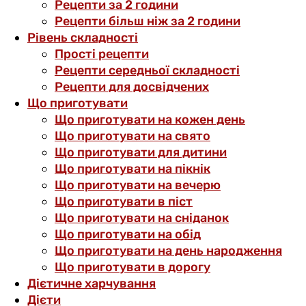
Рецепти за 2 години
Рецепти більш ніж за 2 години
Рівень складності
Прості рецепти
Рецепти середньої складності
Рецепти для досвідчених
Що приготувати
Що приготувати на кожен день
Що приготувати на свято
Що приготувати для дитини
Що приготувати на пікнік
Що приготувати на вечерю
Що приготувати в піст
Що приготувати на сніданок
Що приготувати на обід
Що приготувати на день народження
Що приготувати в дорогу
Дієтичне харчування
Дієти