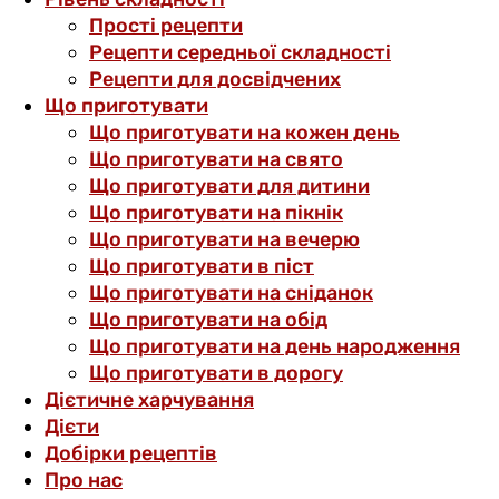
Прості рецепти
Рецепти середньої складності
Рецепти для досвідчених
Що приготувати
Що приготувати на кожен день
Що приготувати на свято
Що приготувати для дитини
Що приготувати на пікнік
Що приготувати на вечерю
Що приготувати в піст
Що приготувати на сніданок
Що приготувати на обід
Що приготувати на день народження
Що приготувати в дорогу
Дієтичне харчування
Дієти
Добірки рецептів
Про нас