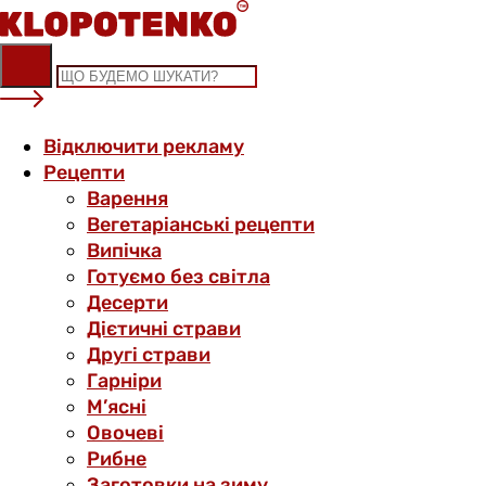
Skip
to
content
Відключити рекламу
Рецепти
Варення
Вегетаріанські рецепти
Випічка
Готуємо без світла
Десерти
Дієтичні страви
Другі страви
Гарніри
М’ясні
Овочеві
Рибне
Заготовки на зиму