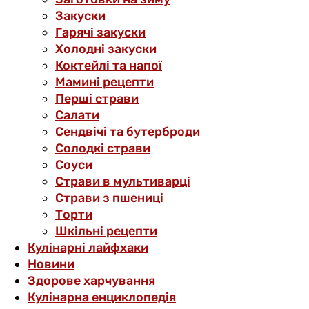
Закуски
Гарячі закуски
Холодні закуски
Коктейлі та напої
Мамині рецепти
Перші страви
Салати
Сендвічі та бутерброди
Солодкі страви
Соуси
Страви в мультиварці
Страви з пшениці
Торти
Шкільні рецепти
Кулінарні лайфхаки
Новини
Здорове харчування
Кулінарна енциклопедія