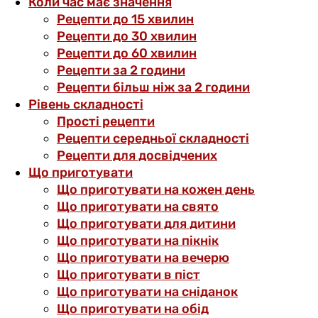
Коли час має значення
Рецепти до 15 хвилин
Рецепти до 30 хвилин
Рецепти до 60 хвилин
Рецепти за 2 години
Рецепти більш ніж за 2 години
Рівень складності
Прості рецепти
Рецепти середньої складності
Рецепти для досвідчених
Що приготувати
Що приготувати на кожен день
Що приготувати на свято
Що приготувати для дитини
Що приготувати на пікнік
Що приготувати на вечерю
Що приготувати в піст
Що приготувати на сніданок
Що приготувати на обід