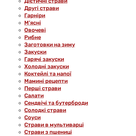
Дієтичні страви
Другі страви
Гарніри
М’ясні
Овочеві
Рибне
Заготовки на зиму
Закуски
Гарячі закуски
Холодні закуски
Коктейлі та напої
Мамині рецепти
Перші страви
Салати
Сендвічі та бутерброди
Солодкі страви
Соуси
Страви в мультиварці
Страви з пшениці