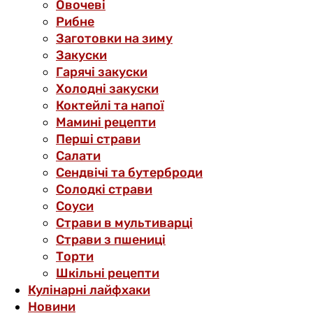
Овочеві
Рибне
Заготовки на зиму
Закуски
Гарячі закуски
Холодні закуски
Коктейлі та напої
Мамині рецепти
Перші страви
Салати
Сендвічі та бутерброди
Солодкі страви
Соуси
Страви в мультиварці
Страви з пшениці
Торти
Шкільні рецепти
Кулінарні лайфхаки
Новини