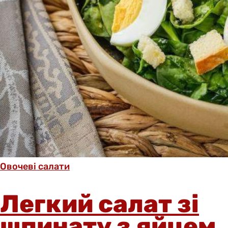
Овочеві салати
Легкий салат зі
шпинату з яйцем