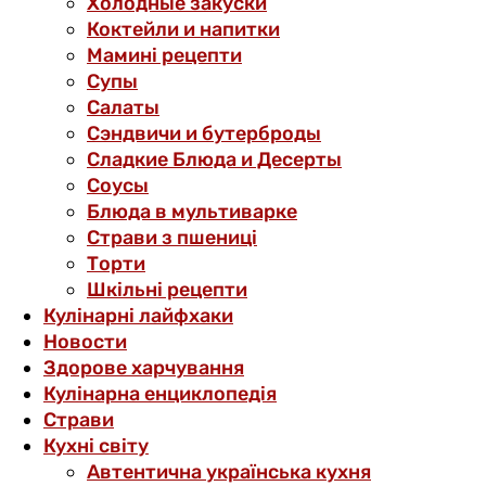
Холодные закуски
Коктейли и напитки
Мамині рецепти
Супы
Салаты
Сэндвичи и бутерброды
Сладкие Блюда и Десерты
Соусы
Блюда в мультиварке
Страви з пшениці
Торти
Шкільні рецепти
Кулінарні лайфхаки
Новости
Здорове харчування
Кулінарна енциклопедія
Страви
Кухні світу
Автентична українська кухня