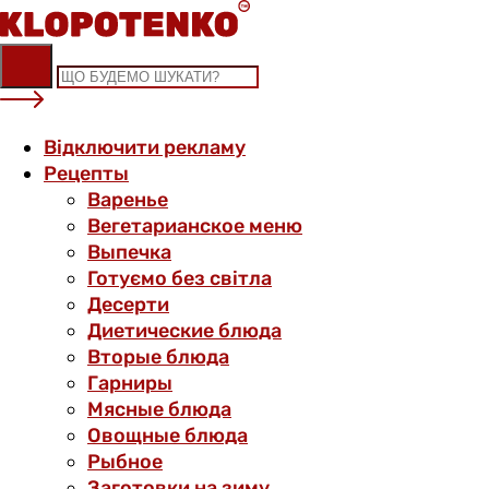
Skip
to
content
Відключити рекламу
Рецепты
Варенье
Вегетарианское меню
Выпечка
Готуємо без світла
Десерти
Диетические блюда
Вторые блюда
Гарниры
Мясные блюда
Овощные блюда
Рыбное
Заготовки на зиму