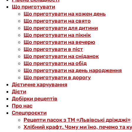
Що приготувати
Що приготувати на кожен день
Що приготувати на свято
Що приготувати для дитини
Що приготувати на пікнік
Що приготувати на вечерю
Що приготувати в піст
Що приготувати на сніданок
Що приготувати на обід
Що приготувати на день народження
Що приготувати в дорогу
Дієтичне харчування
Дієти
Добірки рецептів
Про нас
Спецпроєкти
Рецепти пасок з ТМ «Львівські дріжджі»
Хлібний крафт. Чому ми їмо, печемо та к