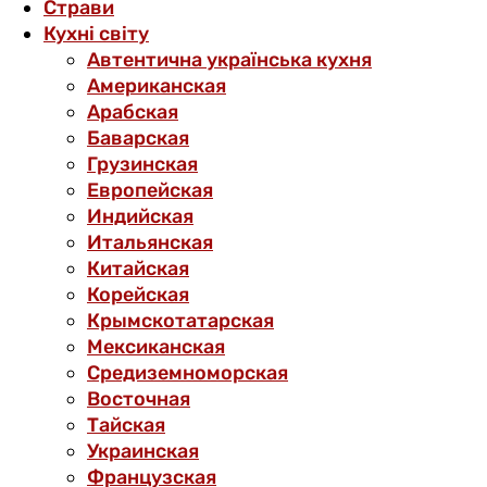
Страви
Кухні світу
Автентична українська кухня
Американская
Арабская
Баварская
Грузинская
Европейская
Индийская
Итальянская
Китайская
Корейская
Крымскотатарская
Мексиканская
Средиземноморская
Восточная
Тайская
Украинская
Французская