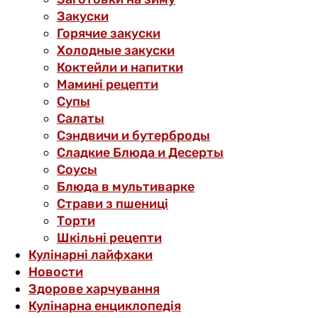
Закуски
Горячие закуски
Холодные закуски
Коктейли и напитки
Мамині рецепти
Супы
Салаты
Сэндвичи и бутерброды
Сладкие Блюда и Десерты
Соусы
Блюда в мультиварке
Страви з пшениці
Торти
Шкільні рецепти
Кулінарні лайфхаки
Новости
Здорове харчування
Кулінарна енциклопедія