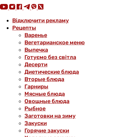
Відключити рекламу
Рецепты
Варенье
Вегетарианское меню
Выпечка
Готуємо без світла
Десерти
Диетические блюда
Вторые блюда
Гарниры
Мясные блюда
Овощные блюда
Рыбное
Заготовки на зиму
Закуски
Горячие закуски