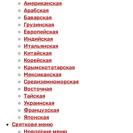
Американская
Арабская
Баварская
Грузинская
Европейская
Индийская
Итальянская
Китайская
Корейская
Крымскотатарская
Мексиканская
Средиземноморская
Восточная
Тайская
Украинская
Французская
Японская
Святкове меню
Новорічне меню