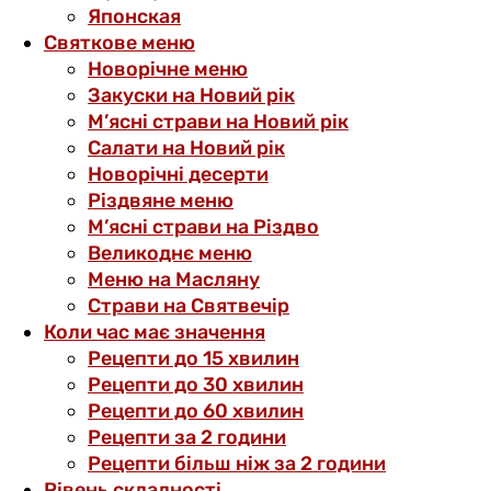
Японская
Святкове меню
Новорічне меню
Закуски на Новий рік
М’ясні страви на Новий рік
Салати на Новий рік
Новорічні десерти
Різдвяне меню
М’ясні страви на Різдво
Великоднє меню
Меню на Масляну
Страви на Святвечір
Коли час має значення
Рецепти до 15 хвилин
Рецепти до 30 хвилин
Рецепти до 60 хвилин
Рецепти за 2 години
Рецепти більш ніж за 2 години
Рівень складності