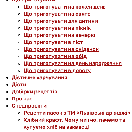
Що приготувати на кожен день
Що приготувати на свято
Що приготувати для дитини
Що приготувати на пікнік
Що приготувати на вечерю
Що приготувати в піст
Що приготувати на сніданок
Що приготувати на обід
Що приготувати на день народження
Що приготувати в дорогу
Дієтичне харчування
Дієти
Добірки рецептів
Про нас
Спецпроєкти
Рецепти пасок з ТМ «Львівські дріжджі»
Хлібний крафт. Чому ми їмо, печемо та
купуємо хліб на заквасці