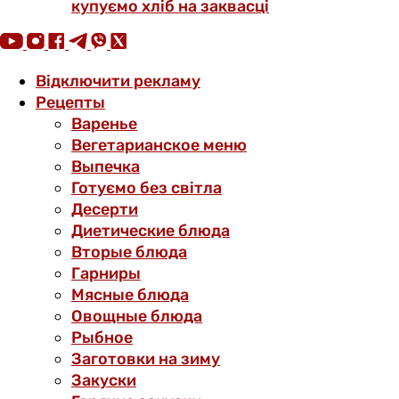
купуємо хліб на заквасці
Відключити рекламу
Рецепты
Варенье
Вегетарианское меню
Выпечка
Готуємо без світла
Десерти
Диетические блюда
Вторые блюда
Гарниры
Мясные блюда
Овощные блюда
Рыбное
Заготовки на зиму
Закуски