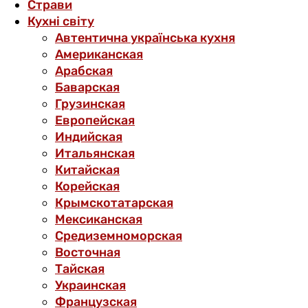
Страви
Кухні світу
Автентична українська кухня
Американская
Арабская
Баварская
Грузинская
Европейская
Индийская
Итальянская
Китайская
Корейская
Крымскотатарская
Мексиканская
Средиземноморская
Восточная
Тайская
Украинская
Французская