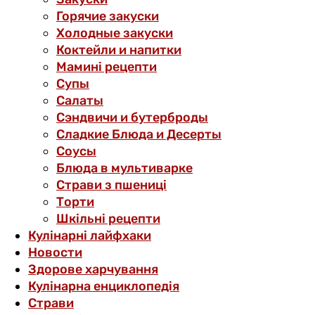
Горячие закуски
Холодные закуски
Коктейли и напитки
Мамині рецепти
Супы
Салаты
Сэндвичи и бутерброды
Сладкие Блюда и Десерты
Соусы
Блюда в мультиварке
Страви з пшениці
Торти
Шкільні рецепти
Кулінарні лайфхаки
Новости
Здорове харчування
Кулінарна енциклопедія
Страви