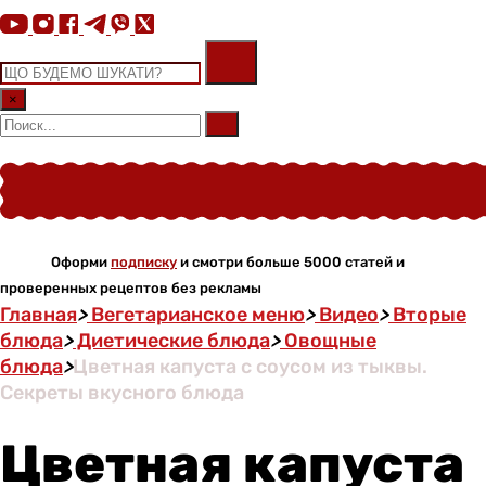
×
Оформи
подписку
и смотри больше 5000 статей и
проверенных рецептов без рекламы
Главная
>
Вегетарианское меню
>
Видео
>
Вторые
блюда
>
Диетические блюда
>
Овощные
блюда
>
Цветная капуста с соусом из тыквы.
Секреты вкусного блюда
Цветная капуста