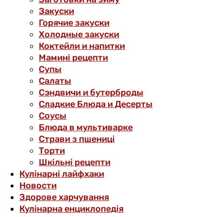
Закуски
Горячие закуски
Холодные закуски
Коктейли и напитки
Мамині рецепти
Супы
Салаты
Сэндвичи и бутерброды
Сладкие Блюда и Десерты
Соусы
Блюда в мультиварке
Страви з пшениці
Торти
Шкільні рецепти
Кулінарні лайфхаки
Новости
Здорове харчування
Кулінарна енциклопедія