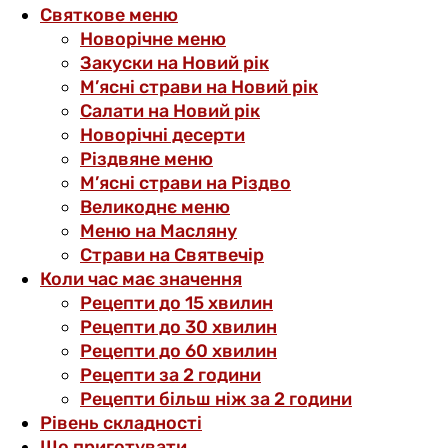
Святкове меню
Новорічне меню
Закуски на Новий рік
М’ясні страви на Новий рік
Салати на Новий рік
Новорічні десерти
Різдвяне меню
М’ясні страви на Різдво
Великоднє меню
Меню на Масляну
Страви на Святвечір
Коли час має значення
Рецепти до 15 хвилин
Рецепти до 30 хвилин
Рецепти до 60 хвилин
Рецепти за 2 години
Рецепти більш ніж за 2 години
Рівень складності
Що приготувати