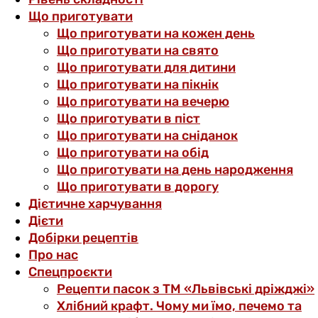
Що приготувати
Що приготувати на кожен день
Що приготувати на свято
Що приготувати для дитини
Що приготувати на пікнік
Що приготувати на вечерю
Що приготувати в піст
Що приготувати на сніданок
Що приготувати на обід
Що приготувати на день народження
Що приготувати в дорогу
Дієтичне харчування
Дієти
Добірки рецептів
Про нас
Спецпроєкти
Рецепти пасок з ТМ «Львівські дріжджі»
Хлібний крафт. Чому ми їмо, печемо та