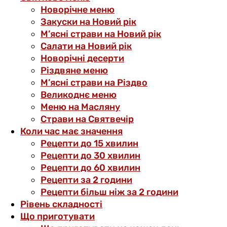
Новорічне меню
Закуски на Новий рік
М’ясні страви на Новий рік
Салати на Новий рік
Новорічні десерти
Різдвяне меню
М’ясні страви на Різдво
Великоднє меню
Меню на Масляну
Страви на Святвечір
Коли час має значення
Рецепти до 15 хвилин
Рецепти до 30 хвилин
Рецепти до 60 хвилин
Рецепти за 2 години
Рецепти більш ніж за 2 години
Рівень складності
Що приготувати