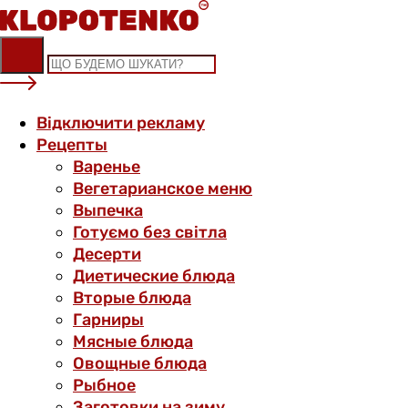
Skip
to
content
Відключити рекламу
Рецепты
Варенье
Вегетарианское меню
Выпечка
Готуємо без світла
Десерти
Диетические блюда
Вторые блюда
Гарниры
Мясные блюда
Овощные блюда
Рыбное
Заготовки на зиму