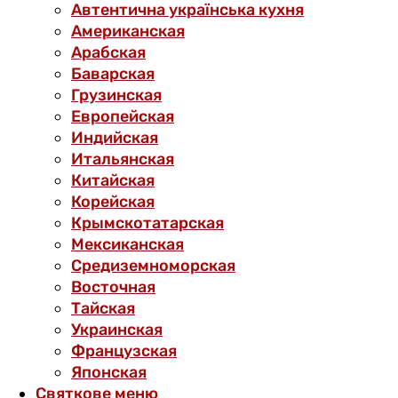
Автентична українська кухня
Американская
Арабская
Баварская
Грузинская
Европейская
Индийская
Итальянская
Китайская
Корейская
Крымскотатарская
Мексиканская
Средиземноморская
Восточная
Тайская
Украинская
Французская
Японская
Святкове меню