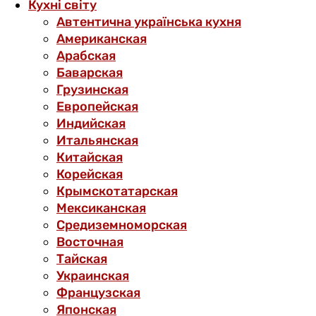
Кухні світу
Автентична українська кухня
Американская
Арабская
Баварская
Грузинская
Европейская
Индийская
Итальянская
Китайская
Корейская
Крымскотатарская
Мексиканская
Средиземноморская
Восточная
Тайская
Украинская
Французская
Японская