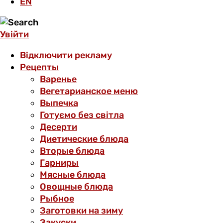
EN
Увійти
Відключити рекламу
Рецепты
Варенье
Вегетарианское меню
Выпечка
Готуємо без світла
Десерти
Диетические блюда
Вторые блюда
Гарниры
Мясные блюда
Овощные блюда
Рыбное
Заготовки на зиму
Закуски