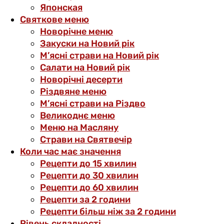
Японская
Святкове меню
Новорічне меню
Закуски на Новий рік
М’ясні страви на Новий рік
Салати на Новий рік
Новорічні десерти
Різдвяне меню
М’ясні страви на Різдво
Великоднє меню
Меню на Масляну
Страви на Святвечір
Коли час має значення
Рецепти до 15 хвилин
Рецепти до 30 хвилин
Рецепти до 60 хвилин
Рецепти за 2 години
Рецепти більш ніж за 2 години
Рівень складності