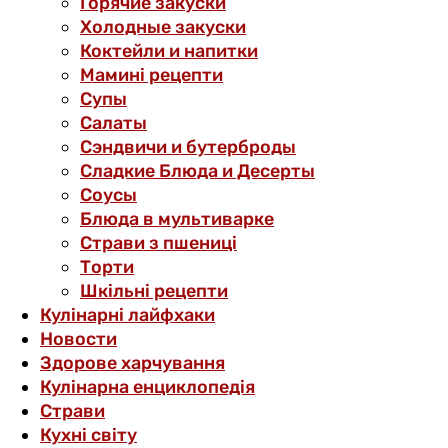
Горячие закуски
Холодные закуски
Коктейли и напитки
Мамині рецепти
Супы
Салаты
Сэндвичи и бутерброды
Сладкие Блюда и Десерты
Соусы
Блюда в мультиварке
Страви з пшениці
Торти
Шкільні рецепти
Кулінарні лайфхаки
Новости
Здорове харчування
Кулінарна енциклопедія
Страви
Кухні світу