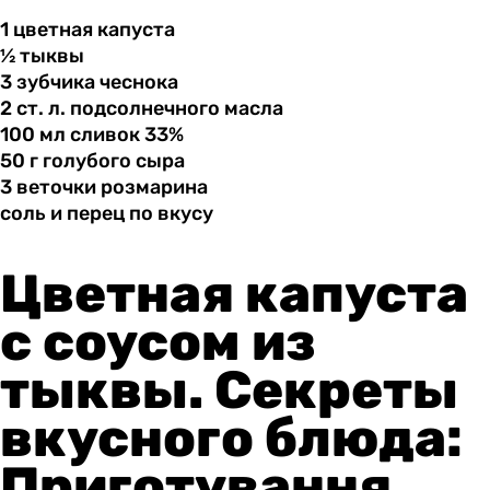
1 цветная
капуста
½ тыквы
3 зубчика
чеснока
2 ст.
л.
подсолнечного масла
100 мл
сливок
33%
50 г
голубого
сыра
3 веточки
розмарина
соль и
перец
по вкусу
Цветная капуста
с соусом из
тыквы. Секреты
вкусного блюда:
Приготування