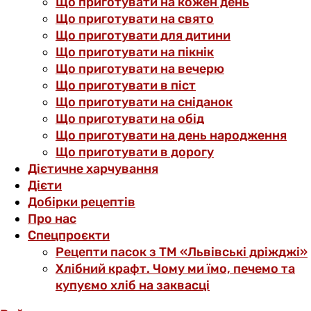
Що приготувати на кожен день
Що приготувати на свято
Що приготувати для дитини
Що приготувати на пікнік
Що приготувати на вечерю
Що приготувати в піст
Що приготувати на сніданок
Що приготувати на обід
Що приготувати на день народження
Що приготувати в дорогу
Дієтичне харчування
Дієти
Добірки рецептів
Про нас
Спецпроєкти
Рецепти пасок з ТМ «Львівські дріжджі»
Хлібний крафт. Чому ми їмо, печемо та
купуємо хліб на заквасці