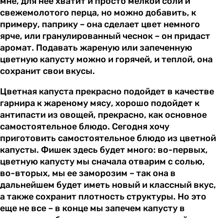
мне, для нее хватит и просто мелкой соли и
свежемолотого перца, но можно добавить, к
примеру, паприку – она сделает цвет немного
ярче, или гранулированный чеснок – он придаст
аромат. Подавать жареную или запеченную
цветную капусту можно и горячей, и теплой, она
сохранит свои вкусы.
Цветная капуста прекрасно подойдет в качестве
гарнира к жареному мясу, хорошо подойдет к
антипасти из овощей, прекрасно, как основное
самостоятельное блюдо. Сегодня хочу
приготовить самостоятельное блюдо из цветной
капусты. Фишек здесь будет много: во-первых,
цветную капусту мы сначала отварим с солью,
во-вторых, мы ее заморозим – так она в
дальнейшем будет иметь новый и классный вкус,
а также сохранит плотность структуры. Но это
еще не все – в конце мы запечем капусту в