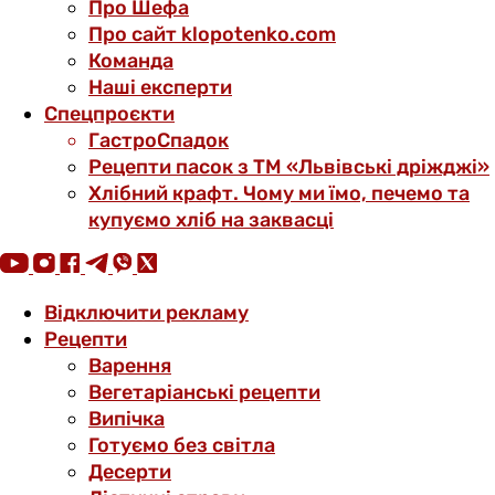
Про Шефа
Про сайт klopotenko.com
Команда
Наші експерти
Спецпроєкти
ГастроСпадок
Рецепти пасок з ТМ «Львівські дріжджі»
Хлібний крафт. Чому ми їмо, печемо та
купуємо хліб на заквасці
Відключити рекламу
Рецепти
Варення
Вегетаріанські рецепти
Випічка
Готуємо без світла
Десерти