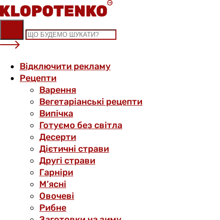
Skip
to
content
Відключити рекламу
Рецепти
Варення
Вегетаріанські рецепти
Випічка
Готуємо без світла
Десерти
Дієтичні страви
Другі страви
Гарніри
М’ясні
Овочеві
Рибне
Заготовки на зиму