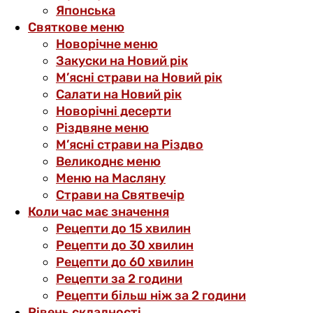
Японська
Святкове меню
Новорічне меню
Закуски на Новий рік
М’ясні страви на Новий рік
Салати на Новий рік
Новорічні десерти
Різдвяне меню
М’ясні страви на Різдво
Великоднє меню
Меню на Масляну
Страви на Святвечір
Коли час має значення
Рецепти до 15 хвилин
Рецепти до 30 хвилин
Рецепти до 60 хвилин
Рецепти за 2 години
Рецепти більш ніж за 2 години
Рівень складності