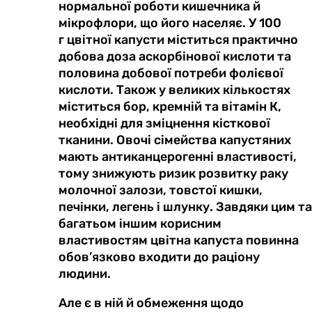
нормальної роботи кишечника й
мікрофлори, що його населяє. У 100
г
цвітної капусти
міститься практично
добова доза аскорбінової кислоти та
половина добової потреби фолієвої
кислоти. Також
у великих кількостях
міститься бор, кремній та вітамін К,
необхідні для зміцнення кісткової
тканини. Овочі сімейства капустяних
мають антиканцерогенні властивості,
тому знижують ризик розвитку раку
молочної залози, товстої кишки,
печінки, легень і шлунку
. Завдяки цим та
багатьом іншим корисним
властивостям цвітна капуста повинна
обов’язково входити до раціону
людини.
Але є в ній й обмеження щодо