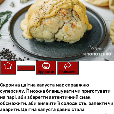
Зберегти
Оцінити
Друкувати
Поділитись
Скромна цвітна капуста має справжню
суперсилу. Її можна бланшувати чи приготувати
на парі, аби зберегти автентичний смак,
обсмажити, аби виявити її солодкість, запекти чи
зварити. Цвітна капуста давно стала