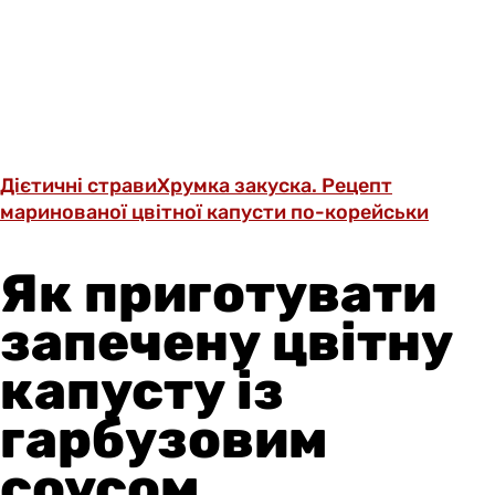
Дієтичні страви
Хрумка закуска. Рецепт
маринованої цвітної капусти по-корейськи
Як приготувати
запечену цвітну
капусту із
гарбузовим
соусом