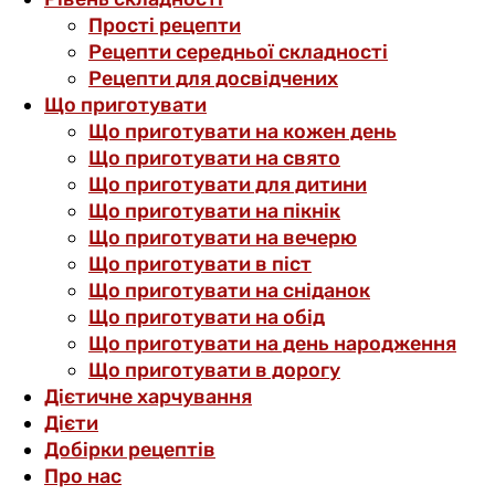
Прості рецепти
Рецепти середньої складності
Рецепти для досвідчених
Що приготувати
Що приготувати на кожен день
Що приготувати на свято
Що приготувати для дитини
Що приготувати на пікнік
Що приготувати на вечерю
Що приготувати в піст
Що приготувати на сніданок
Що приготувати на обід
Що приготувати на день народження
Що приготувати в дорогу
Дієтичне харчування
Дієти
Добірки рецептів
Про нас