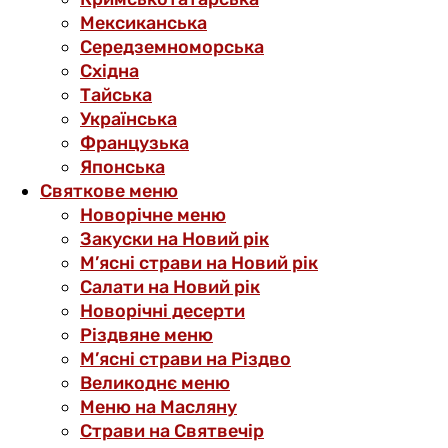
Мексиканська
Середземноморська
Східна
Тайська
Українська
Французька
Японська
Святкове меню
Новорічне меню
Закуски на Новий рік
М’ясні страви на Новий рік
Салати на Новий рік
Новорічні десерти
Різдвяне меню
М’ясні страви на Різдво
Великоднє меню
Меню на Масляну
Страви на Святвечір