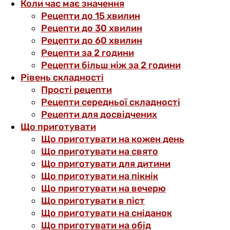
Коли час має значення
Рецепти до 15 хвилин
Рецепти до 30 хвилин
Рецепти до 60 хвилин
Рецепти за 2 години
Рецепти більш ніж за 2 години
Рівень складності
Прості рецепти
Рецепти середньої складності
Рецепти для досвідчених
Що приготувати
Що приготувати на кожен день
Що приготувати на свято
Що приготувати для дитини
Що приготувати на пікнік
Що приготувати на вечерю
Що приготувати в піст
Що приготувати на сніданок
Що приготувати на обід