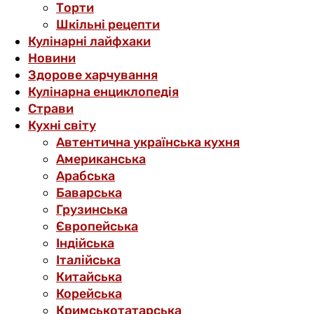
Торти
Шкільні рецепти
Кулінарні лайфхаки
Новини
Здорове харчування
Кулінарна енциклопедія
Страви
Кухні світу
Автентична українська кухня
Американська
Арабська
Баварська
Грузинська
Європейська
Індійська
Італійська
Китайська
Корейська
Кримськотатарська