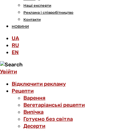
Наші експерти
Реклама і співробітництво
Контакти
НОВИНИ
UA
RU
EN
Увійти
Відключити рекламу
Рецепти
Варення
Вегетаріанські рецепти
Випічка
Готуємо без світла
Десерти