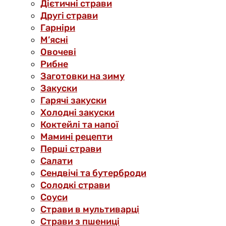
Дієтичні страви
Другі страви
Гарніри
М’ясні
Овочеві
Рибне
Заготовки на зиму
Закуски
Гарячі закуски
Холодні закуски
Коктейлі та напої
Мамині рецепти
Перші страви
Салати
Сендвічі та бутерброди
Солодкі страви
Соуси
Страви в мультиварці
Страви з пшениці