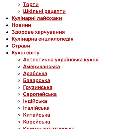
Торти
Шкільні рецепти
Кулінарні лайфхаки
Новини
Здорове харчування
Кулінарна енциклопедія
Страви
Кухні світу
Автентична українська кухня
Американська
Арабська
Баварська
Грузинська
Європейська
Індійська
Італійська
Китайська
Корейська
Кримськотатарська