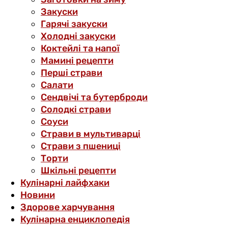
Закуски
Гарячі закуски
Холодні закуски
Коктейлі та напої
Мамині рецепти
Перші страви
Салати
Сендвічі та бутерброди
Солодкі страви
Соуси
Страви в мультиварці
Страви з пшениці
Торти
Шкільні рецепти
Кулінарні лайфхаки
Новини
Здорове харчування
Кулінарна енциклопедія