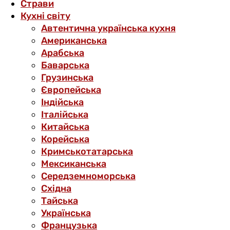
Страви
Кухні світу
Автентична українська кухня
Американська
Арабська
Баварська
Грузинська
Європейська
Індійська
Італійська
Китайська
Корейська
Кримськотатарська
Мексиканська
Середземноморська
Східна
Тайська
Українська
Французька