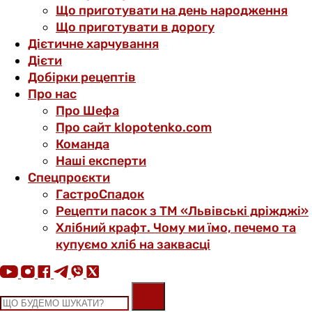
Що приготувати на день народження
Що приготувати в дорогу
Дієтичне харчування
Дієти
Добірки рецептів
Про нас
Про Шефа
Про сайт klopotenko.com
Команда
Наші експерти
Спецпроєкти
ГастроСпадок
Рецепти пасок з ТМ «Львівські дріжджі»
Хлібний крафт. Чому ми їмо, печемо та
купуємо хліб на заквасці