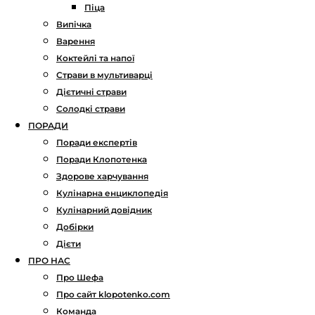
Піца
Випічка
Варення
Коктейлі та напої
Страви в мультиварці
Дієтичні страви
Солодкі страви
ПОРАДИ
Поради експертів
Поради Клопотенка
Здорове харчування
Кулінарна енциклопедія
Кулінарний довідник
Добірки
Дієти
ПРО НАС
Про Шефа
Про сайт klopotenko.com
Команда