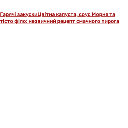
Гарячі закуски
Цвітна капуста, соус Морне та
тісто філо: незвичний рецепт смачного пирога