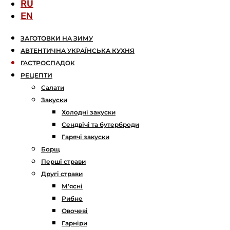
RU
EN
ЗАГОТОВКИ НА ЗИМУ
АВТЕНТИЧНА УКРАЇНСЬКА КУХНЯ
ГАСТРОСПАДОК
РЕЦЕПТИ
Салати
Закуски
Холодні закуски
Сендвічі та бутерброди
Гарячі закуски
Борщ
Перші страви
Другі страви
М’ясні
Рибне
Овочеві
Гарніри