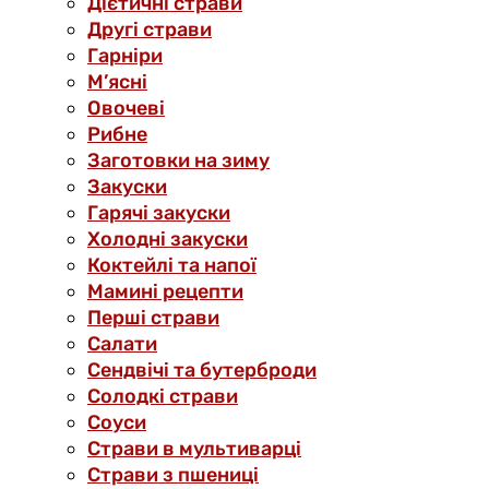
Дієтичні страви
Другі страви
Гарніри
М’ясні
Овочеві
Рибне
Заготовки на зиму
Закуски
Гарячі закуски
Холодні закуски
Коктейлі та напої
Мамині рецепти
Перші страви
Салати
Сендвічі та бутерброди
Солодкі страви
Соуси
Страви в мультиварці
Страви з пшениці