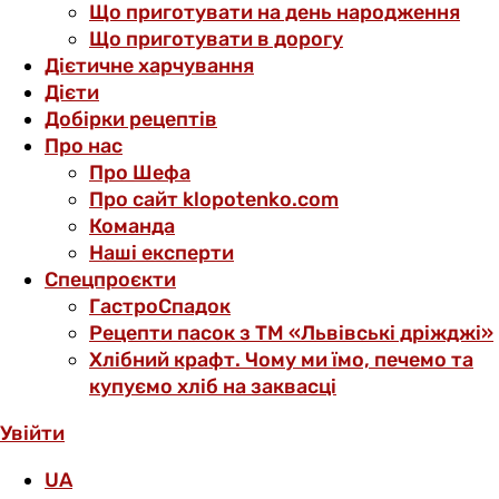
Що приготувати на день народження
Що приготувати в дорогу
Дієтичне харчування
Дієти
Добірки рецептів
Про нас
Про Шефа
Про сайт klopotenko.com
Команда
Наші експерти
Спецпроєкти
ГастроСпадок
Рецепти пасок з ТМ «Львівські дріжджі»
Хлібний крафт. Чому ми їмо, печемо та
купуємо хліб на заквасці
Увійти
UA