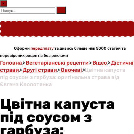
×
Оформи
передплату
та дивись більше ніж 5000 статей та
перевірених рецептів без реклами
Головна
>
Вегетаріанські рецепти
>
Відео
>
Дієтичні
страви
>
Другі страви
>
Овочеві
>
Цвітна капуста
під соусом з гарбуза: оригінальна страва від
Євгена Клопотенка
Цвітна капуста
під соусом з
гарбуза: