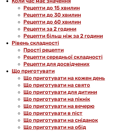
Коли час має значення
Рецепти до 15 хвилин
Рецепти до 30 хвилин
Рецепти до 60 хвилин
Рецепти за 2 години
Рецепти більш ніж за 2 години
Рівень складності
Прості рецепти
Рецепти середньої складності
Рецепти для досвідчених
Що приготувати
Що приготувати на кожен день
Що приготувати на свято
Що приготувати для дитини
Що приготувати на пікнік
Що приготувати на вечерю
Що приготувати в піст
Що приготувати на сніданок
Що приготувати на обід