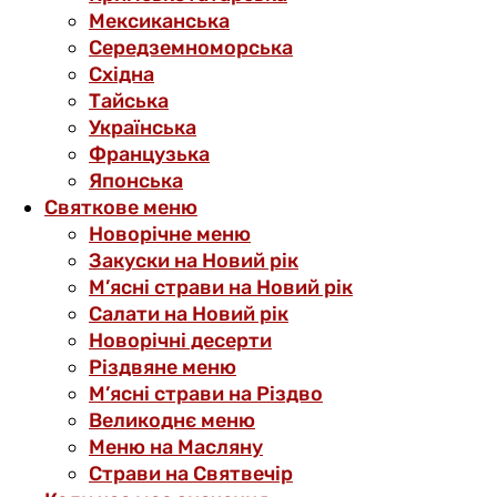
Мексиканська
Середземноморська
Східна
Тайська
Українська
Французька
Японська
Святкове меню
Новорічне меню
Закуски на Новий рік
М’ясні страви на Новий рік
Салати на Новий рік
Новорічні десерти
Різдвяне меню
М’ясні страви на Різдво
Великоднє меню
Меню на Масляну
Страви на Святвечір