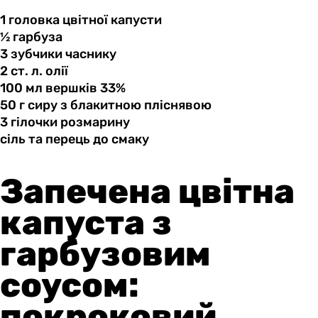
1 головка
цвітної
капусти
½ гарбуза
3 зубчики
часнику
2 ст.
л.
олії
100 мл
вершків
33%
50 г
сиру
з блакитною пліснявою
3 гілочки
розмарину
сіль та
перець
до смаку
Запечена цвітна
капуста з
гарбузовим
соусом:
покроковий