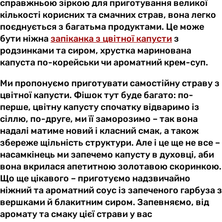
справжньою зіркою для приготування великої
кількості корисних та смачних страв, вона легко
поєднується з багатьма продуктами. Це може
бути ніжна
запіканка з цвітної капусти
з
родзинками та сиром, хрустка маринована
капуста по-корейськи чи ароматний крем-суп.
Ми пропонуємо приготувати самостійну страву з
цвітної капусти. Фішок тут буде багато: по-
перше, цвітну капусту спочатку відваримо із
сіллю, по-друге, ми її заморозимо – так вона
надалі матиме новий і класний смак, а також
збереже щільність структури. Але і це ще не все –
насамкінець ми запечемо капусту в духовці, аби
вона вкрилася апетитною золотавою скоринкою.
Що ще цікавого – приготуємо надзвичайно
ніжний та ароматний соус із запеченого гарбуза з
вершками й блакитним сиром. Запевняємо, від
аромату та смаку цієї страви у вас