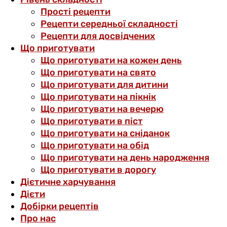
Прості рецепти
Рецепти середньої складності
Рецепти для досвідчених
Що приготувати
Що приготувати на кожен день
Що приготувати на свято
Що приготувати для дитини
Що приготувати на пікнік
Що приготувати на вечерю
Що приготувати в піст
Що приготувати на сніданок
Що приготувати на обід
Що приготувати на день народження
Що приготувати в дорогу
Дієтичне харчування
Дієти
Добірки рецептів
Про нас