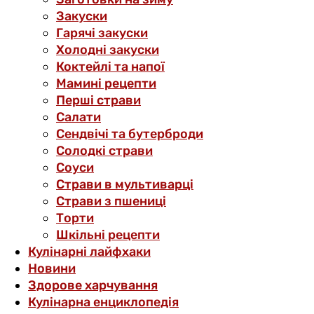
Закуски
Гарячі закуски
Холодні закуски
Коктейлі та напої
Мамині рецепти
Перші страви
Салати
Сендвічі та бутерброди
Солодкі страви
Соуси
Страви в мультиварці
Страви з пшениці
Торти
Шкільні рецепти
Кулінарні лайфхаки
Новини
Здорове харчування
Кулінарна енциклопедія