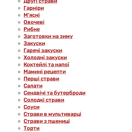
Другі страви
Гарніри
М’ясні
Овочеві
Рибне
Заготовки на зиму
Закуски
Гарячі закуски
Холодні закуски
Коктейлі та напої
Мамині рецепти
Перші страви
Салати
Сендвічі та бутерброди
Солодкі страви
Соуси
Страви в мультиварці
Страви з пшениці
Торти