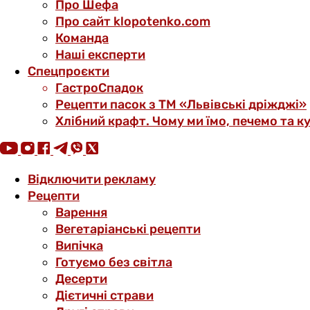
Про Шефа
Про сайт klopotenko.com
Команда
Наші експерти
Спецпроєкти
ГастроСпадок
Рецепти пасок з ТМ «Львівські дріжджі»
Хлібний крафт. Чому ми їмо, печемо та к
Відключити рекламу
Рецепти
Варення
Вегетаріанські рецепти
Випічка
Готуємо без світла
Десерти
Дієтичні страви