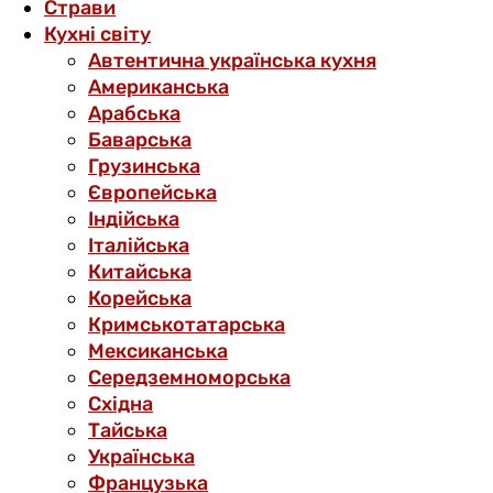
Страви
Кухні світу
Автентична українська кухня
Американська
Арабська
Баварська
Грузинська
Європейська
Індійська
Італійська
Китайська
Корейська
Кримськотатарська
Мексиканська
Середземноморська
Східна
Тайська
Українська
Французька