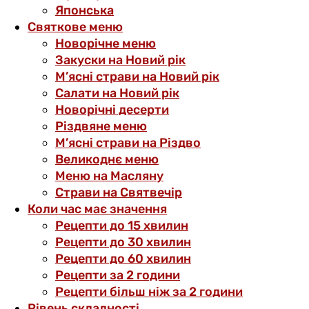
Японська
Святкове меню
Новорічне меню
Закуски на Новий рік
М’ясні страви на Новий рік
Салати на Новий рік
Новорічні десерти
Різдвяне меню
М’ясні страви на Різдво
Великоднє меню
Меню на Масляну
Страви на Святвечір
Коли час має значення
Рецепти до 15 хвилин
Рецепти до 30 хвилин
Рецепти до 60 хвилин
Рецепти за 2 години
Рецепти більш ніж за 2 години
Рівень складності