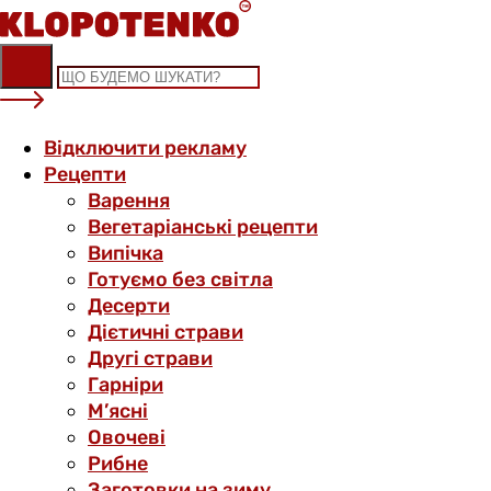
Skip
to
content
Відключити рекламу
Рецепти
Варення
Вегетаріанські рецепти
Випічка
Готуємо без світла
Десерти
Дієтичні страви
Другі страви
Гарніри
М’ясні
Овочеві
Рибне
Заготовки на зиму