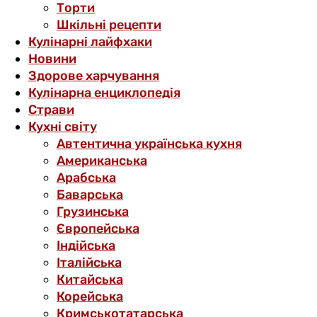
Торти
Шкільні рецепти
Кулінарні лайфхаки
Новини
Здорове харчування
Кулінарна енциклопедія
Страви
Кухні світу
Автентична українська кухня
Американська
Арабська
Баварська
Грузинська
Європейська
Індійська
Італійська
Китайська
Корейська
Кримськотатарська