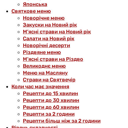
Японська
Святкове меню
Новорічне меню
Закуски на Новий рік
М’ясні страви на Новий рік
Салати на Новий рік
Новорічні десерти
Різдвяне меню
М’ясні страви на Різдво
Великоднє меню
Меню на Масляну
Страви на Святвечір
Коли час має значення
Рецепти до 15 хвилин
Рецепти до 30 хвилин
Рецепти до 60 хвилин
Рецепти за 2 години
Рецепти більш ніж за 2 години
Рівень складності