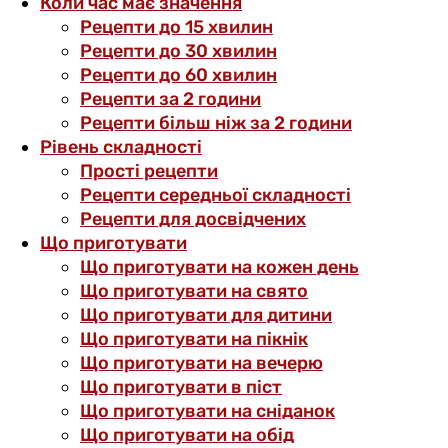
Коли час має значення
Рецепти до 15 хвилин
Рецепти до 30 хвилин
Рецепти до 60 хвилин
Рецепти за 2 години
Рецепти більш ніж за 2 години
Рівень складності
Прості рецепти
Рецепти середньої складності
Рецепти для досвідчених
Що приготувати
Що приготувати на кожен день
Що приготувати на свято
Що приготувати для дитини
Що приготувати на пікнік
Що приготувати на вечерю
Що приготувати в піст
Що приготувати на сніданок
Що приготувати на обід