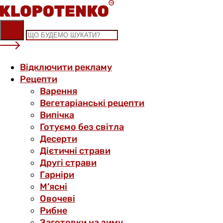
Skip
to
content
Відключити рекламу
Рецепти
Варення
Вегетаріанські рецепти
Випічка
Готуємо без світла
Десерти
Дієтичні страви
Другі страви
Гарніри
М’ясні
Овочеві
Рибне
Заготовки на зиму