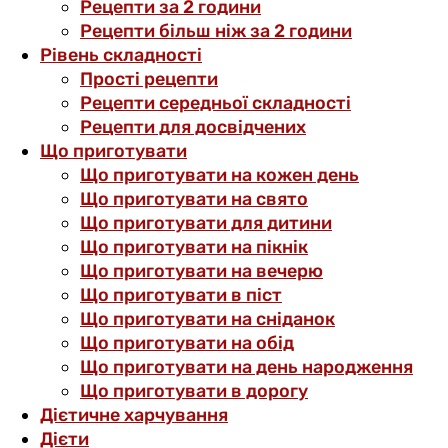
Рецепти за 2 години
Рецепти більш ніж за 2 години
Рівень складності
Прості рецепти
Рецепти середньої складності
Рецепти для досвідчених
Що приготувати
Що приготувати на кожен день
Що приготувати на свято
Що приготувати для дитини
Що приготувати на пікнік
Що приготувати на вечерю
Що приготувати в піст
Що приготувати на сніданок
Що приготувати на обід
Що приготувати на день народження
Що приготувати в дорогу
Дієтичне харчування
Дієти