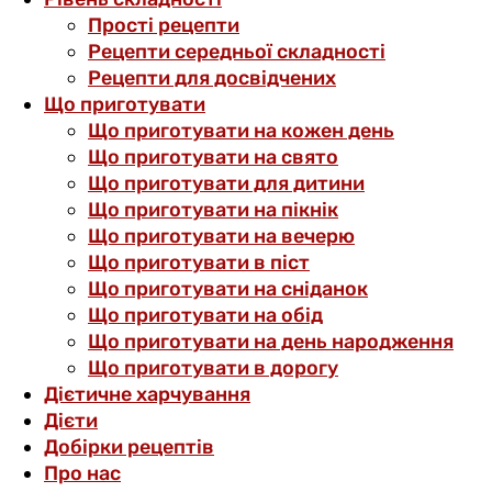
Прості рецепти
Рецепти середньої складності
Рецепти для досвідчених
Що приготувати
Що приготувати на кожен день
Що приготувати на свято
Що приготувати для дитини
Що приготувати на пікнік
Що приготувати на вечерю
Що приготувати в піст
Що приготувати на сніданок
Що приготувати на обід
Що приготувати на день народження
Що приготувати в дорогу
Дієтичне харчування
Дієти
Добірки рецептів
Про нас