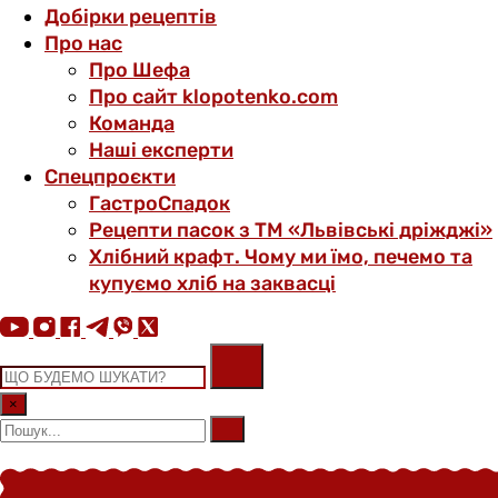
Добірки рецептів
Про нас
Про Шефа
Про сайт klopotenko.com
Команда
Наші експерти
Спецпроєкти
ГастроСпадок
Рецепти пасок з ТМ «Львівські дріжджі»
Хлібний крафт. Чому ми їмо, печемо та
купуємо хліб на заквасці
×