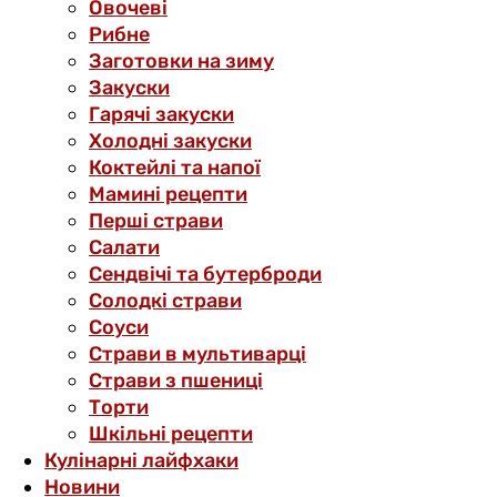
Овочеві
Рибне
Заготовки на зиму
Закуски
Гарячі закуски
Холодні закуски
Коктейлі та напої
Мамині рецепти
Перші страви
Салати
Сендвічі та бутерброди
Солодкі страви
Соуси
Страви в мультиварці
Страви з пшениці
Торти
Шкільні рецепти
Кулінарні лайфхаки
Новини