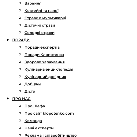
Варення
Коктейлі та напої
Страви в мультиварці
Дієтичні страви
Солодкі страви
ПОРАДИ
Поради експертів
Поради Клопотенка
Здорове харчування
Кулінарна енциклопедія
Кулінарний довідник
Добірки
Дієти
ПРО НАС
Про Шефа
Про сайт klopotenko.com
Команда
Наші експерти
Реклама і співробітництво