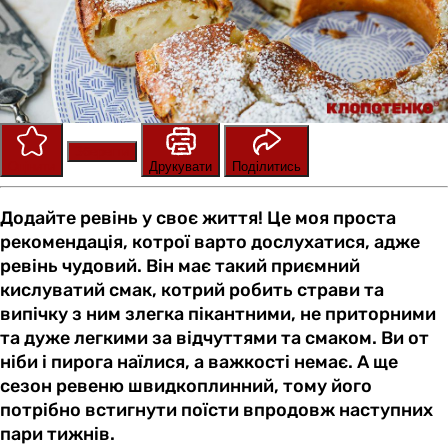
Зберегти
Оцінити
Друкувати
Поділитись
Додайте ревінь у своє життя! Це моя проста
рекомендація, котрої варто дослухатися, адже
ревінь чудовий. Він має такий приємний
кислуватий смак, котрий робить страви та
випічку з ним злегка пікантними, не приторними
та дуже легкими за відчуттями та смаком. Ви от
ніби і пирога наїлися, а важкості немає. А ще
сезон ревеню швидкоплинний, тому його
потрібно встигнути поїсти впродовж наступних
пари тижнів.