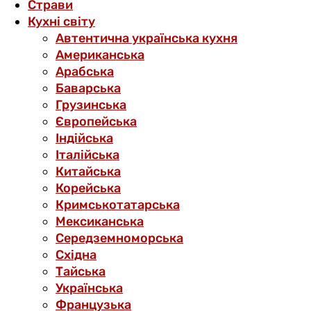
Страви
Кухні світу
Автентична українська кухня
Американська
Арабська
Баварська
Грузинська
Європейська
Індійська
Італійська
Китайська
Корейська
Кримськотатарська
Мексиканська
Середземноморська
Східна
Тайська
Українська
Французька