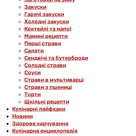
Закуски
Гарячі закуски
Холодні закуски
Коктейлі та напої
Мамині рецепти
Перші страви
Салати
Сендвічі та бутерброди
Солодкі страви
Соуси
Страви в мультиварці
Страви з пшениці
Торти
Шкільні рецепти
Кулінарні лайфхаки
Новини
Здорове харчування
Кулінарна енциклопедія