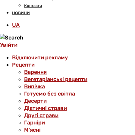
Контакти
НОВИНИ
UA
Увійти
Відключити рекламу
Рецепти
Варення
Вегетаріанські рецепти
Випічка
Готуємо без світла
Десерти
Дієтичні страви
Другі страви
Гарніри
М’ясні