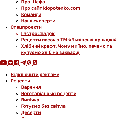
Про Шефа
Про сайт klopotenko.com
Команда
Наші експерти
Спецпроєкти
ГастроСпадок
Рецепти пасок з ТМ «Львівські дріжджі»
Хлібний крафт. Чому ми їмо, печемо та
купуємо хліб на заквасці
Відключити рекламу
Рецепти
Варення
Вегетаріанські рецепти
Випічка
Готуємо без світла
Десерти