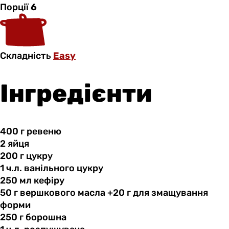
Порції
6
Складність
Easy
Інгредієнти
400 г
ревеню
2 яйця
200 г
цукру
1 ч.л.
ванільного
цукру
250 мл
кефіру
50 г
вершкового
масла +20 г для змащування
форми
250 г
борошна