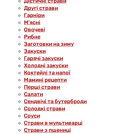
Дієтичні страви
Другі страви
Гарніри
М’ясні
Овочеві
Рибне
Заготовки на зиму
Закуски
Гарячі закуски
Холодні закуски
Коктейлі та напої
Мамині рецепти
Перші страви
Салати
Сендвічі та бутерброди
Солодкі страви
Соуси
Страви в мультиварці
Страви з пшениці