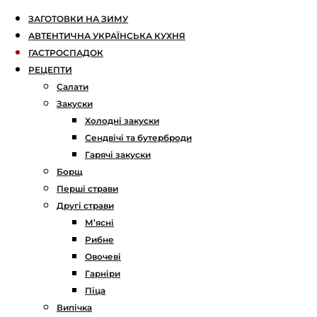
ЗАГОТОВКИ НА ЗИМУ
АВТЕНТИЧНА УКРАЇНСЬКА КУХНЯ
ГАСТРОСПАДОК
РЕЦЕПТИ
Салати
Закуски
Холодні закуски
Сендвічі та бутерброди
Гарячі закуски
Борщ
Перші страви
Другі страви
М’ясні
Рибне
Овочеві
Гарніри
Піца
Випічка