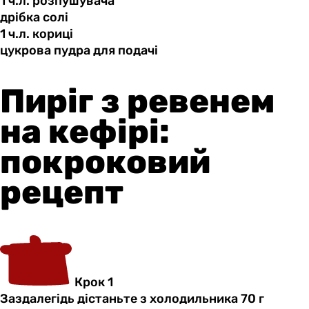
1 ч.л.
розпушувача
дрібка солі
1 ч.л.
кориці
цукрова пудра
для
подачі
Пиріг з ревенем
на кефірі:
покроковий
рецепт
Крок 1
Заздалегідь дістаньте з холодильника 70 г