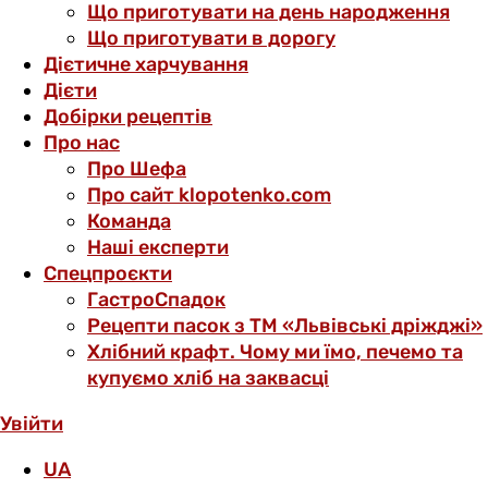
Що приготувати на день народження
Що приготувати в дорогу
Дієтичне харчування
Дієти
Добірки рецептів
Про нас
Про Шефа
Про сайт klopotenko.com
Команда
Наші експерти
Спецпроєкти
ГастроСпадок
Рецепти пасок з ТМ «Львівські дріжджі»
Хлібний крафт. Чому ми їмо, печемо та
купуємо хліб на заквасці
Увійти
UA