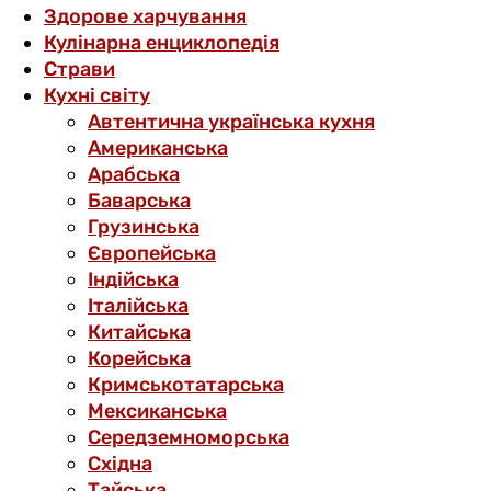
Здорове харчування
Кулінарна енциклопедія
Страви
Кухні світу
Автентична українська кухня
Американська
Арабська
Баварська
Грузинська
Європейська
Індійська
Італійська
Китайська
Корейська
Кримськотатарська
Мексиканська
Середземноморська
Східна
Тайська