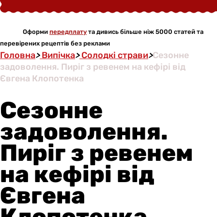
Оформи
передплату
та дивись більше ніж 5000 статей та
перевірених рецептів без реклами
Головна
>
Випічка
>
Солодкі страви
>
Сезонне
задоволення. Пиріг з ревенем на кефірі від
Євгена Клопотенка
Сезонне
задоволення.
Пиріг з ревенем
на кефірі від
Євгена
Клопотенка