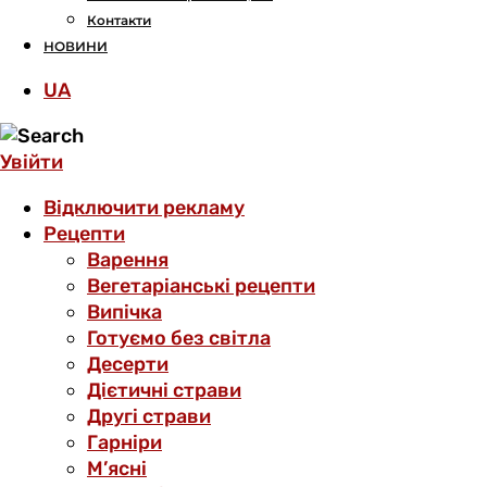
Контакти
НОВИНИ
UA
Увійти
Відключити рекламу
Рецепти
Варення
Вегетаріанські рецепти
Випічка
Готуємо без світла
Десерти
Дієтичні страви
Другі страви
Гарніри
М’ясні