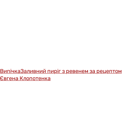
Випічка
Заливний пиріг з ревенем за рецептом
Євгена Клопотенка