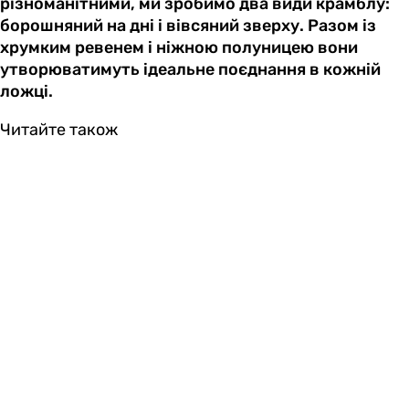
різноманітними, ми зробимо два види крамблу:
борошняний на дні і вівсяний зверху. Разом із
хрумким ревенем і ніжною полуницею вони
утворюватимуть ідеальне поєднання в кожній
ложці.
Читайте також