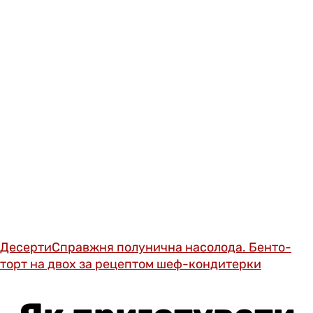
Десерти
Справжня полунична насолода. Бенто-
торт на двох за рецептом шеф-кондитерки