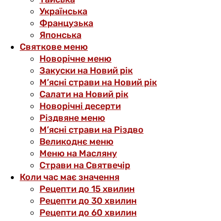
Українська
Французька
Японська
Святкове меню
Новорічне меню
Закуски на Новий рік
М’ясні страви на Новий рік
Салати на Новий рік
Новорічні десерти
Різдвяне меню
М’ясні страви на Різдво
Великоднє меню
Меню на Масляну
Страви на Святвечір
Коли час має значення
Рецепти до 15 хвилин
Рецепти до 30 хвилин
Рецепти до 60 хвилин