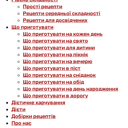
Прості рецепти
Рецепти середньої складності
Рецепти для досвідчених
Що приготувати
Що приготувати на кожен день
Що приготувати на свято
Що приготувати для дитини
Що приготувати на пікнік
Що приготувати на вечерю
Що приготувати в піст
Що приготувати на сніданок
Що приготувати на обід
Що приготувати на день народження
Що приготувати в дорогу
Дієтичне харчування
Дієти
Добірки рецептів
Про нас