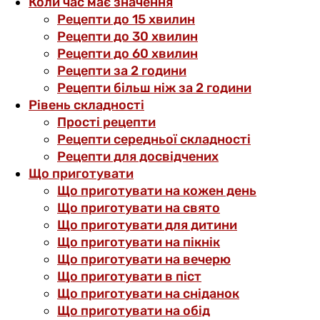
Коли час має значення
Рецепти до 15 хвилин
Рецепти до 30 хвилин
Рецепти до 60 хвилин
Рецепти за 2 години
Рецепти більш ніж за 2 години
Рівень складності
Прості рецепти
Рецепти середньої складності
Рецепти для досвідчених
Що приготувати
Що приготувати на кожен день
Що приготувати на свято
Що приготувати для дитини
Що приготувати на пікнік
Що приготувати на вечерю
Що приготувати в піст
Що приготувати на сніданок
Що приготувати на обід