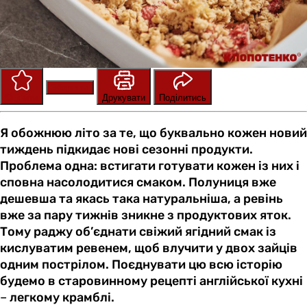
Зберегти
Оцінити
Друкувати
Поділитись
Я обожнюю літо за те, що буквально кожен новий
тиждень підкидає нові сезонні продукти.
Проблема одна: встигати готувати кожен із них і
сповна насолодитися смаком. Полуниця вже
дешевша та якась така натуральніша, а ревінь
вже за пару тижнів зникне з продуктових яток.
Тому раджу об’єднати свіжий ягідний смак із
кислуватим ревенем, щоб влучити у двох зайців
одним пострілом. Поєднувати цю всю історію
будемо в старовинному рецепті англійської кухні
–
легкому крамблі.