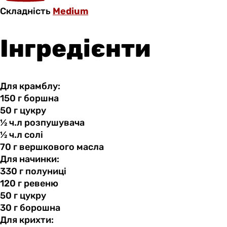
Складність
Medium
Інгредієнти
Для крамблу:
150 г
боршна
50 г
цукру
½ ч.л
розпушувача
½ ч.л
солі
70 г
вершкового
масла
Для начинки:
330 г
полуниці
120 г
ревеню
50 г
цукру
30 г
борошна
Для крихти: