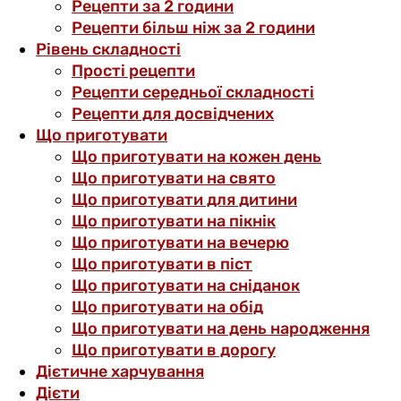
Рецепти за 2 години
Рецепти більш ніж за 2 години
Рівень складності
Прості рецепти
Рецепти середньої складності
Рецепти для досвідчених
Що приготувати
Що приготувати на кожен день
Що приготувати на свято
Що приготувати для дитини
Що приготувати на пікнік
Що приготувати на вечерю
Що приготувати в піст
Що приготувати на сніданок
Що приготувати на обід
Що приготувати на день народження
Що приготувати в дорогу
Дієтичне харчування
Дієти