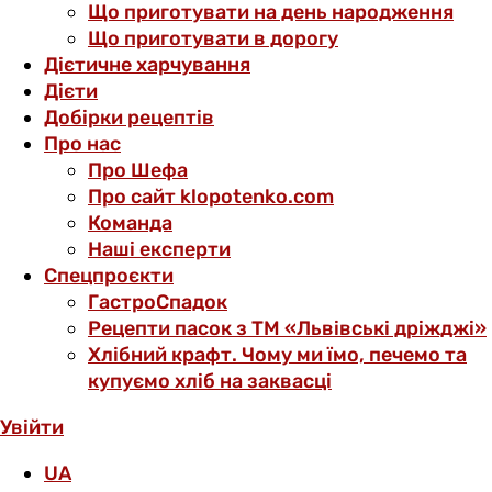
Що приготувати на день народження
Що приготувати в дорогу
Дієтичне харчування
Дієти
Добірки рецептів
Про нас
Про Шефа
Про сайт klopotenko.com
Команда
Наші експерти
Спецпроєкти
ГастроСпадок
Рецепти пасок з ТМ «Львівські дріжджі»
Хлібний крафт. Чому ми їмо, печемо та
купуємо хліб на заквасці
Увійти
UA