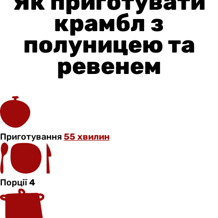
Як приготувати
крамбл з
полуницею та
ревенем
Приготування
55 хвилин
Порції
4