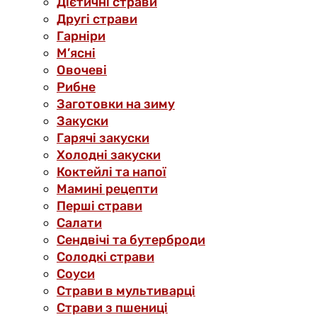
Дієтичні страви
Другі страви
Гарніри
М’ясні
Овочеві
Рибне
Заготовки на зиму
Закуски
Гарячі закуски
Холодні закуски
Коктейлі та напої
Мамині рецепти
Перші страви
Салати
Сендвічі та бутерброди
Солодкі страви
Соуси
Страви в мультиварці
Страви з пшениці