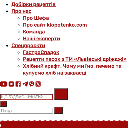
Добірки рецептів
Про нас
Про Шефа
Про сайт klopotenko.com
Команда
Наші експерти
Спецпроєкти
ГастроСпадок
Рецепти пасок з ТМ «Львівські дріжджі»
Хлібний крафт. Чому ми їмо, печемо та
купуємо хліб на заквасці
×