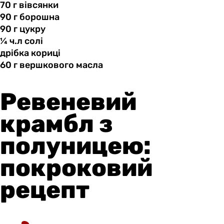
70 г
вівсянки
90 г
борошна
90 г
цукру
¼ ч.л
солі
дрібка кориці
60 г
вершкового
масла
Ревеневий
крамбл з
полуницею:
покроковий
рецепт