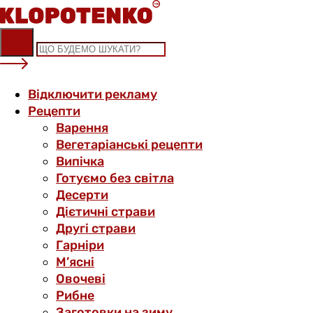
Skip
to
content
Відключити рекламу
Рецепти
Варення
Вегетаріанські рецепти
Випічка
Готуємо без світла
Десерти
Дієтичні страви
Другі страви
Гарніри
М’ясні
Овочеві
Рибне
Заготовки на зиму