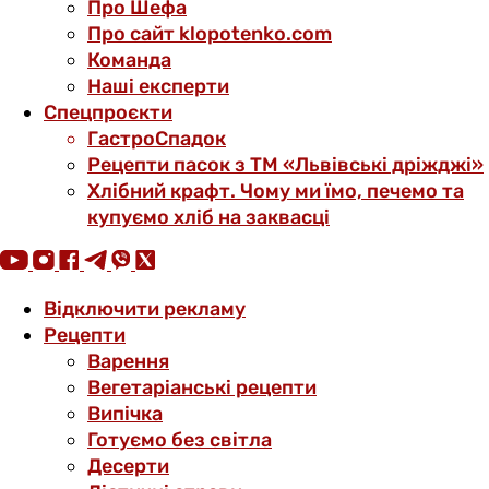
Про Шефа
Про сайт klopotenko.com
Команда
Наші експерти
Спецпроєкти
ГастроСпадок
Рецепти пасок з ТМ «Львівські дріжджі»
Хлібний крафт. Чому ми їмо, печемо та
купуємо хліб на заквасці
Відключити рекламу
Рецепти
Варення
Вегетаріанські рецепти
Випічка
Готуємо без світла
Десерти