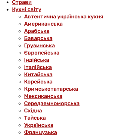
Страви
Кухні світу
Автентична українська кухня
Американська
Арабська
Баварська
Грузинська
Європейська
Індійська
Італійська
Китайська
Корейська
Кримськотатарська
Мексиканська
Середземноморська
Східна
Тайська
Українська
Французька