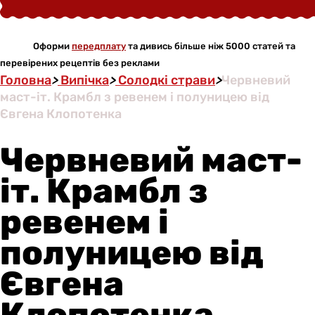
Оформи
передплату
та дивись більше ніж 5000 статей та
перевірених рецептів без реклами
Головна
>
Випічка
>
Солодкі страви
>
Червневий
маст-іт. Крамбл з ревенем і полуницею від
Євгена Клопотенка
Червневий маст-
іт. Крамбл з
ревенем і
полуницею від
Євгена
Клопотенка