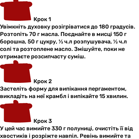
Крок 1
Увімкніть духовку розігріватися до 180 градусів.
Розтопіть 70 г масла. Поєднайте в мисці 150 г
борошна, 50 г цукру, ½ ч.л розпушувача, ½ ч.л
солі та розтоплене масло. Змішуйте, поки не
отримаєте розсипчасту суміш.
Крок 2
Застеліть форму для випікання пергаментом,
викладіть на неї крамбл і випікайте 15 хвилин.
Крок 3
У цей час вимийте 330 г полуниці, очистіть її від
хвостиків і розріжте навпіл. Ревінь вимийте та