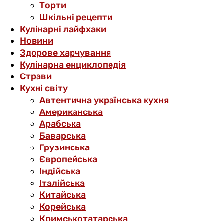
Торти
Шкільні рецепти
Кулінарні лайфхаки
Новини
Здорове харчування
Кулінарна енциклопедія
Страви
Кухні світу
Автентична українська кухня
Американська
Арабська
Баварська
Грузинська
Європейська
Індійська
Італійська
Китайська
Корейська
Кримськотатарська