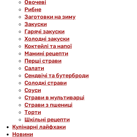
Овочеві
Рибне
Заготовки на зиму
Закуски
Гарячі закуски
Холодні закуски
Коктейлі та напої
Мамині рецепти
Перші страви
Салати
Сендвічі та бутерброди
Солодкі страви
Соуси
Страви в мультиварці
Страви з пшениці
Торти
Шкільні рецепти
Кулінарні лайфхаки
Новини