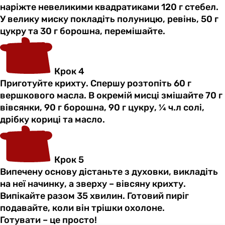
наріжте невеликими квадратиками 120 г стебел.
У велику миску покладіть полуницю, ревінь, 50 г
цукру та 30 г борошна, перемішайте.
Крок 4
Приготуйте крихту. Спершу розтопіть 60 г
вершкового масла. В окремій мисці змішайте 70 г
вівсянки, 90 г борошна, 90 г цукру, ¼ ч.л солі,
дрібку кориці та масло.
Крок 5
Випечену основу дістаньте з духовки, викладіть
на неї начинку, а зверху – вівсяну крихту.
Випікайте разом 35 хвилин. Готовий пиріг
подавайте, коли він трішки охолоне.
Готувати – це просто!