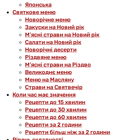
Японська
Святкове меню
Новорічне меню
Закуски на Новий рік
М’ясні страви на Новий рік
Салати на Новий рік
Новорічні десерти
Різдвяне меню
М’ясні страви на Різдво
Великоднє меню
Меню на Масляну
Страви на Святвечір
Коли час має значення
Рецепти до 15 хвилин
Рецепти до 30 хвилин
Рецепти до 60 хвилин
Рецепти за 2 години
Рецепти більш ніж за 2 години
Рівень складності