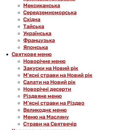
Мексиканська
Середземноморська
Східна
Тайська
Українська
Французька
Японська
Святкове меню
Новорічне меню
Закуски на Новий рік
М’ясні страви на Новий рік
Салати на Новий рік
Новорічні десерти
Різдвяне меню
М’ясні страви на Різдво
Великоднє меню
Меню на Масляну
Страви на Святвечір