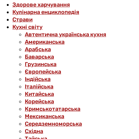
Здорове харчування
Кулінарна енциклопедія
Страви
Кухні світу
Автентична українська кухня
Американська
Арабська
Баварська
Грузинська
Європейська
Індійська
Італійська
Китайська
Корейська
Кримськотатарська
Мексиканська
Середземноморська
Східна
Тайська