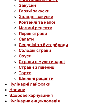
Закуски
Гарячі закуски
Холодні закуски
Коктейлі та напої
Мамині рецепти
Перші страви
Салати
Сендвічі та бутерброди
Солодкі страви
Соуси
Страви в мультиварці
Страви з пшениці
Торти
Шкільні рецепти
Кулінарні лайфхаки
Новини
Здорове харчування
Кулінарна енциклопедія