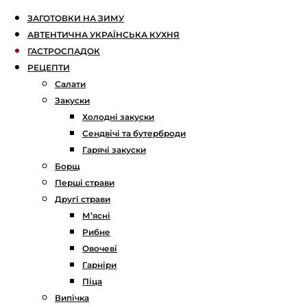
ЗАГОТОВКИ НА ЗИМУ
АВТЕНТИЧНА УКРАЇНСЬКА КУХНЯ
ГАСТРОСПАДОК
РЕЦЕПТИ
Салати
Закуски
Холодні закуски
Сендвічі та бутерброди
Гарячі закуски
Борщ
Перші страви
Другі страви
М’ясні
Рибне
Овочеві
Гарніри
Піца
Випічка