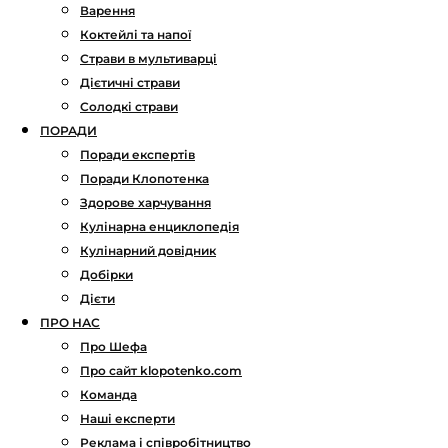
Варення
Коктейлі та напої
Страви в мультиварці
Дієтичні страви
Солодкі страви
ПОРАДИ
Поради експертів
Поради Клопотенка
Здорове харчування
Кулінарна енциклопедія
Кулінарний довідник
Добірки
Дієти
ПРО НАС
Про Шефа
Про сайт klopotenko.com
Команда
Наші експерти
Реклама і співробітництво