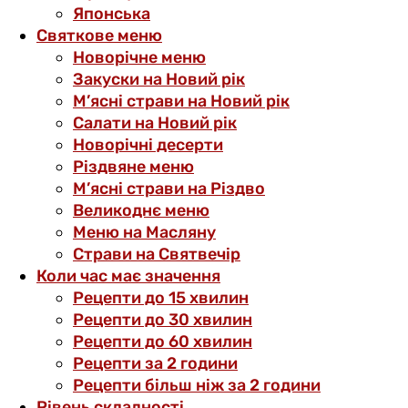
Японська
Святкове меню
Новорічне меню
Закуски на Новий рік
М’ясні страви на Новий рік
Салати на Новий рік
Новорічні десерти
Різдвяне меню
М’ясні страви на Різдво
Великоднє меню
Меню на Масляну
Страви на Святвечір
Коли час має значення
Рецепти до 15 хвилин
Рецепти до 30 хвилин
Рецепти до 60 хвилин
Рецепти за 2 години
Рецепти більш ніж за 2 години
Рівень складності