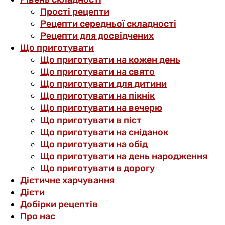
Прості рецепти
Рецепти середньої складності
Рецепти для досвідчених
Що приготувати
Що приготувати на кожен день
Що приготувати на свято
Що приготувати для дитини
Що приготувати на пікнік
Що приготувати на вечерю
Що приготувати в піст
Що приготувати на сніданок
Що приготувати на обід
Що приготувати на день народження
Що приготувати в дорогу
Дієтичне харчування
Дієти
Добірки рецептів
Про нас