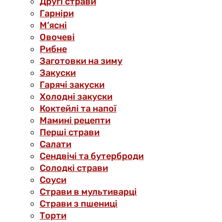
Другі страви
Гарніри
М’ясні
Овочеві
Рибне
Заготовки на зиму
Закуски
Гарячі закуски
Холодні закуски
Коктейлі та напої
Мамині рецепти
Перші страви
Салати
Сендвічі та бутерброди
Солодкі страви
Соуси
Страви в мультиварці
Страви з пшениці
Торти