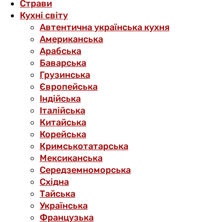
Страви
Кухні світу
Автентична українська кухня
Американська
Арабська
Баварська
Грузинська
Європейська
Індійська
Італійська
Китайська
Корейська
Кримськотатарська
Мексиканська
Середземноморська
Східна
Тайська
Українська
Французька