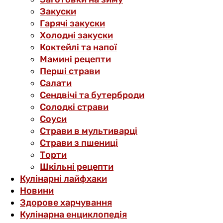
Закуски
Гарячі закуски
Холодні закуски
Коктейлі та напої
Мамині рецепти
Перші страви
Салати
Сендвічі та бутерброди
Солодкі страви
Соуси
Страви в мультиварці
Страви з пшениці
Торти
Шкільні рецепти
Кулінарні лайфхаки
Новини
Здорове харчування
Кулінарна енциклопедія