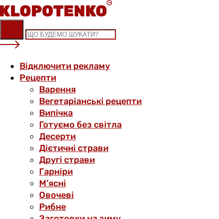
Skip
to
content
Відключити рекламу
Рецепти
Варення
Вегетаріанські рецепти
Випічка
Готуємо без світла
Десерти
Дієтичні страви
Другі страви
Гарніри
М’ясні
Овочеві
Рибне
Заготовки на зиму