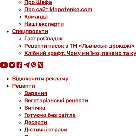
Про Шефа
Про сайт klopotenko.com
Команда
Наші експерти
Спецпроєкти
ГастроСпадок
Рецепти пасок з ТМ «Львівські дріжджі»
Хлібний крафт. Чому ми їмо, печемо та к
Відключити рекламу
Рецепти
Варення
Вегетаріанські рецепти
Випічка
Готуємо без світла
Десерти
Дієтичні страви