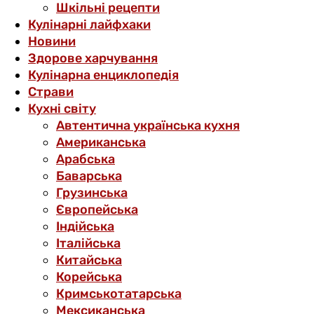
Шкільні рецепти
Кулінарні лайфхаки
Новини
Здорове харчування
Кулінарна енциклопедія
Страви
Кухні світу
Автентична українська кухня
Американська
Арабська
Баварська
Грузинська
Європейська
Індійська
Італійська
Китайська
Корейська
Кримськотатарська
Мексиканська