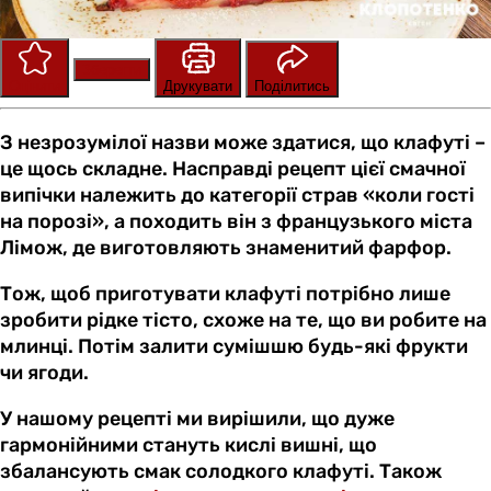
Зберегти
Оцінити
Друкувати
Поділитись
З незрозумілої назви може здатися, що клафуті –
це щось складне. Насправді рецепт цієї смачної
випічки належить до категорії страв «коли гості
на порозі», а походить він з французького міста
Лімож, де виготовляють знаменитий фарфор.
Тож, щоб приготувати клафуті потрібно лише
зробити рідке тісто, схоже на те, що ви робите на
млинці. Потім залити сумішшю будь-які фрукти
чи ягоди.
У нашому рецепті ми вирішили, що дуже
гармонійними стануть кислі вишні, що
збалансують смак солодкого клафуті. Також