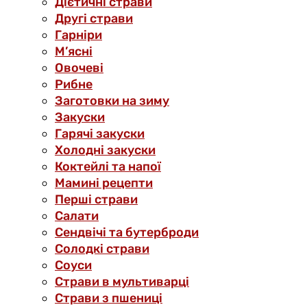
Дієтичні страви
Другі страви
Гарніри
М’ясні
Овочеві
Рибне
Заготовки на зиму
Закуски
Гарячі закуски
Холодні закуски
Коктейлі та напої
Мамині рецепти
Перші страви
Салати
Сендвічі та бутерброди
Солодкі страви
Соуси
Страви в мультиварці
Страви з пшениці