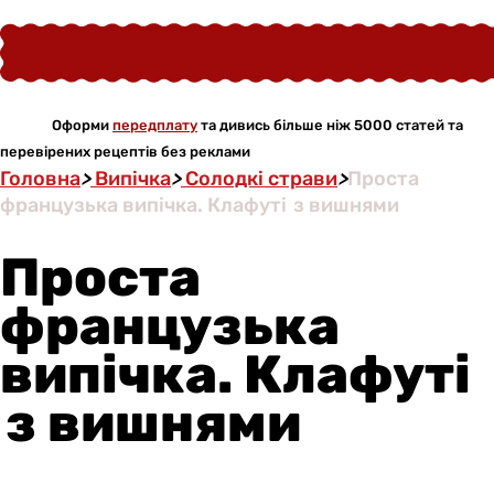
Оформи
передплату
та дивись більше ніж 5000 статей та
перевірених рецептів без реклами
Головна
>
Випічка
>
Солодкі страви
>
Проста
французька випічка. Клафуті з вишнями
Проста
французька
випічка. Клафуті
з вишнями