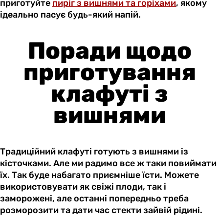
приготуйте
пиріг з вишнями та горіхами
, якому
ідеально пасує будь-який напій.
Поради щодо
приготування
клафуті з
вишнями
Традиційний клафуті готують з вишнями із
кісточками. Але ми радимо все ж таки повиймати
їх. Так буде набагато приємніше їсти. Можете
використовувати як свіжі плоди, так і
заморожені, але останні попередньо треба
розморозити та дати час стекти зайвій рідині.