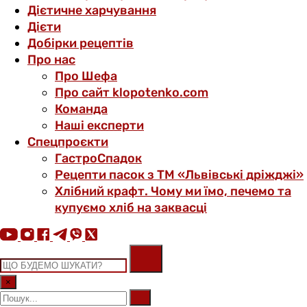
Дієтичне харчування
Дієти
Добірки рецептів
Про нас
Про Шефа
Про сайт klopotenko.com
Команда
Наші експерти
Спецпроєкти
ГастроСпадок
Рецепти пасок з ТМ «Львівські дріжджі»
Хлібний крафт. Чому ми їмо, печемо та
купуємо хліб на заквасці
×