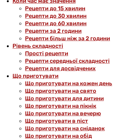
Коли час має значення
Рецепти до 15 хвилин
Рецепти до 30 хвилин
Рецепти до 60 хвилин
Рецепти за 2 години
Рецепти більш ніж за 2 години
Рівень складності
Прості рецепти
Рецепти середньої складності
Рецепти для досвідчених
Що приготувати
Що приготувати на кожен день
Що приготувати на свято
Що приготувати для дитини
Що приготувати на пікнік
Що приготувати на вечерю
Що приготувати в піст
Що приготувати на сніданок
Що приготувати на обід