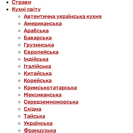
Страви
Кухні світу
Автентична українська кухня
Американська
Арабська
Баварська
Грузинська
Європейська
Індійська
Італійська
Китайська
Корейська
Кримськотатарська
Мексиканська
Середземноморська
Східна
Тайська
Українська
Французька