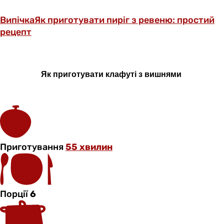
Випічка
Як приготувати пиріг з ревеню: простий
рецепт
Як приготувати
клафуті
з вишнями
Приготування
55 хвилин
Порції
6