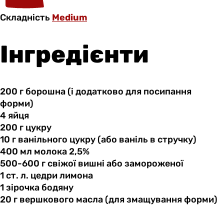
Складність
Medium
Інгредієнти
200 г
борошна
(і додатково для посипання
форми)
4 яйця
200 г
цукру
10 г
ванільного
цукру (або ваніль в стручку)
400 мл
молока
2,5%
500-600 г
свіжої
вишні або замороженої
1 ст.
л.
цедри лимона
1 зірочка
бодяну
20 г
вершкового
масла (для змащування форми)