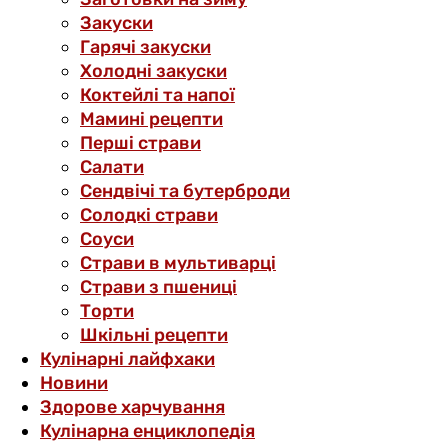
Закуски
Гарячі закуски
Холодні закуски
Коктейлі та напої
Мамині рецепти
Перші страви
Салати
Сендвічі та бутерброди
Солодкі страви
Соуси
Страви в мультиварці
Страви з пшениці
Торти
Шкільні рецепти
Кулінарні лайфхаки
Новини
Здорове харчування
Кулінарна енциклопедія