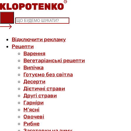
Skip
to
content
Відключити рекламу
Рецепти
Варення
Вегетаріанські рецепти
Випічка
Готуємо без світла
Десерти
Дієтичні страви
Другі страви
Гарніри
М’ясні
Овочеві
Рибне
Заготовки на зиму