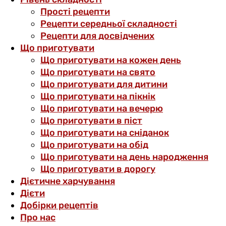
Прості рецепти
Рецепти середньої складності
Рецепти для досвідчених
Що приготувати
Що приготувати на кожен день
Що приготувати на свято
Що приготувати для дитини
Що приготувати на пікнік
Що приготувати на вечерю
Що приготувати в піст
Що приготувати на сніданок
Що приготувати на обід
Що приготувати на день народження
Що приготувати в дорогу
Дієтичне харчування
Дієти
Добірки рецептів
Про нас