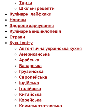
Торти
Шкільні рецепти
Кулінарні лайфхаки
Новини
Здорове харчування
Кулінарна енциклопедія
Страви
Кухні світу
Автентична українська кухня
Американська
Арабська
Баварська
Грузинська
Європейська
Індійська
Італійська
Китайська
Корейська
Кримськотатарська