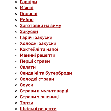
Гарніри
М’ясні
Овочеві
Рибне
Заготовки на зиму
Закуски
Гарячі закуски
Холодні закуски
Коктейлі та напої
Мамині рецепти
Перші страви
Салати
Сендвічі та бутерброди
Солодкі страви
Соуси
Страви в мультиварці
Страви з пшениці
Торти
Шкільні рецепти