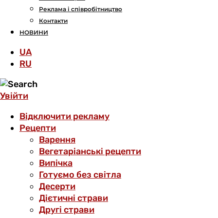
Реклама і співробітництво
Контакти
НОВИНИ
UA
RU
Увійти
Відключити рекламу
Рецепти
Варення
Вегетаріанські рецепти
Випічка
Готуємо без світла
Десерти
Дієтичні страви
Другі страви