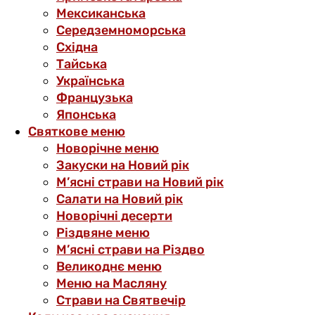
Мексиканська
Середземноморська
Східна
Тайська
Українська
Французька
Японська
Святкове меню
Новорічне меню
Закуски на Новий рік
М’ясні страви на Новий рік
Салати на Новий рік
Новорічні десерти
Різдвяне меню
М’ясні страви на Різдво
Великоднє меню
Меню на Масляну
Страви на Святвечір