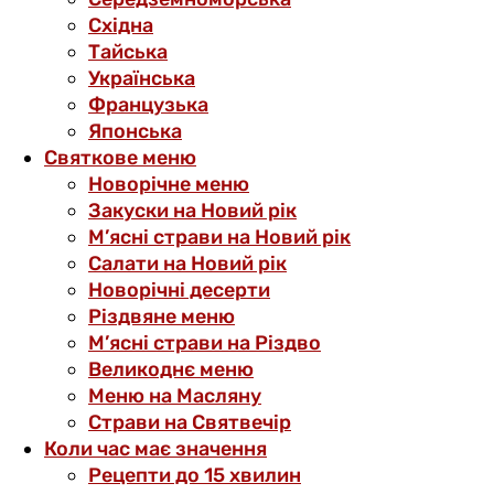
Східна
Тайська
Українська
Французька
Японська
Святкове меню
Новорічне меню
Закуски на Новий рік
М’ясні страви на Новий рік
Салати на Новий рік
Новорічні десерти
Різдвяне меню
М’ясні страви на Різдво
Великоднє меню
Меню на Масляну
Страви на Святвечір
Коли час має значення
Рецепти до 15 хвилин