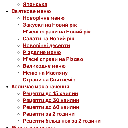
Японська
Святкове меню
Новорічне меню
Закуски на Новий рік
М’ясні страви на Новий рік
Салати на Новий рік
Новорічні десерти
Різдвяне меню
М’ясні страви на Різдво
Великоднє меню
Меню на Масляну
Страви на Святвечір
Коли час має значення
Рецепти до 15 хвилин
Рецепти до 30 хвилин
Рецепти до 60 хвилин
Рецепти за 2 години
Рецепти більш ніж за 2 години
Рівень складності