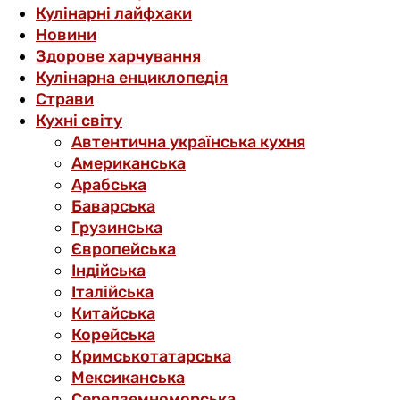
Кулінарні лайфхаки
Новини
Здорове харчування
Кулінарна енциклопедія
Страви
Кухні світу
Автентична українська кухня
Американська
Арабська
Баварська
Грузинська
Європейська
Індійська
Італійська
Китайська
Корейська
Кримськотатарська
Мексиканська
Середземноморська