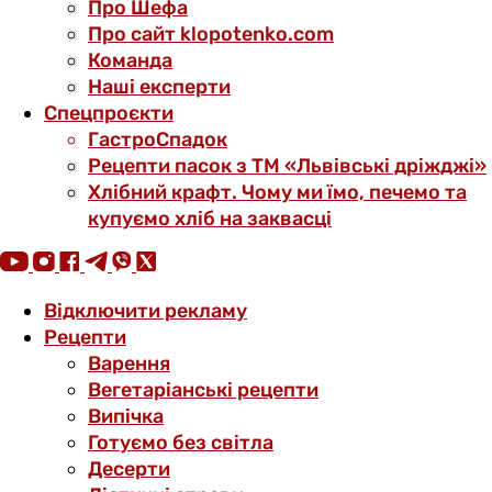
Про Шефа
Про сайт klopotenko.com
Команда
Наші експерти
Спецпроєкти
ГастроСпадок
Рецепти пасок з ТМ «Львівські дріжджі»
Хлібний крафт. Чому ми їмо, печемо та
купуємо хліб на заквасці
Відключити рекламу
Рецепти
Варення
Вегетаріанські рецепти
Випічка
Готуємо без світла
Десерти