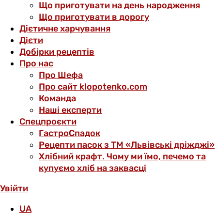
Що приготувати на день народження
Що приготувати в дорогу
Дієтичне харчування
Дієти
Добірки рецептів
Про нас
Про Шефа
Про сайт klopotenko.com
Команда
Наші експерти
Спецпроєкти
ГастроСпадок
Рецепти пасок з ТМ «Львівські дріжджі»
Хлібний крафт. Чому ми їмо, печемо та
купуємо хліб на заквасці
Увійти
UA