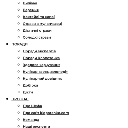
Випічка
Варення
Коктейлі та напої
Страви в мультиварці
Дієтичні страви
Солодкі страви
ПОРАДИ
Поради експертів
Поради Клопотенка
Здорове харчування
Кулінарна енциклопедія
Кулінарний довідник
Добірки
Дієти
ПРО НАС
Про Шефа
Про сайт klopotenko.com
Команда
Наші експерти