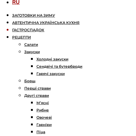
RU
ЗАГОТОВКИ НА ЗИМУ
АВТЕНТИЧНА УКРАЇНСЬКА КУХНЯ
ГАСТРОСПАДОК
РЕЦЕПТИ
Салати
Закуски
Холодні закуски
Сендвічі та бутерброди
Гарячі закуски
Борщ
Перші страви
Другі страви
М’ясні
Рибне
Овочеві
Гарніри
Піца