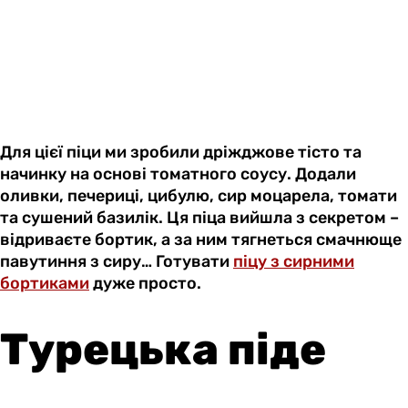
Для цієї піци ми зробили дріжджове тісто та
начинку на основі томатного соусу. Додали
оливки, печериці, цибулю, сир моцарела, томати
та сушений базилік. Ця піца вийшла з секретом –
відриваєте бортик, а за ним тягнеться смачнюще
павутиння з сиру… Готувати
піцу з сирними
бортиками
дуже просто.
Турецька піде