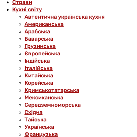
Страви
Кухні світу
Автентична українська кухня
Американська
Арабська
Баварська
Грузинська
Європейська
Індійська
Італійська
Китайська
Корейська
Кримськотатарська
Мексиканська
Середземноморська
Східна
Тайська
Українська
Французька