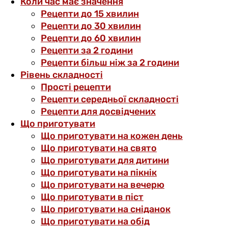
Коли час має значення
Рецепти до 15 хвилин
Рецепти до 30 хвилин
Рецепти до 60 хвилин
Рецепти за 2 години
Рецепти більш ніж за 2 години
Рівень складності
Прості рецепти
Рецепти середньої складності
Рецепти для досвідчених
Що приготувати
Що приготувати на кожен день
Що приготувати на свято
Що приготувати для дитини
Що приготувати на пікнік
Що приготувати на вечерю
Що приготувати в піст
Що приготувати на сніданок
Що приготувати на обід