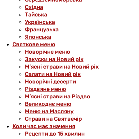
Східна
Тайська
Українська
Французька
Японська
Святкове меню
Новорічне меню
Закуски на Новий рік
М’ясні страви на Новий рік
Салати на Новий рік
Новорічні десерти
Різдвяне меню
М’ясні страви на Різдво
Великоднє меню
Меню на Масляну
Страви на Святвечір
Коли час має значення
Рецепти до 15 хвилин