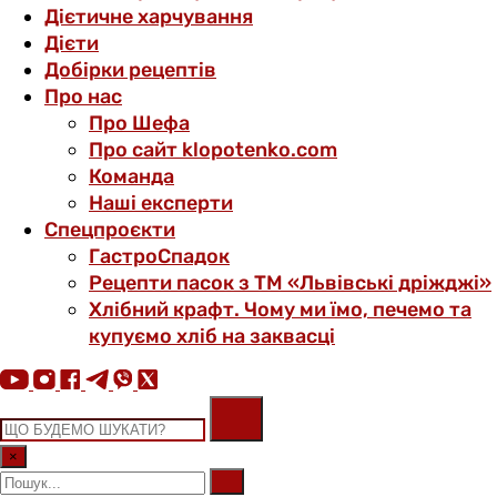
Дієтичне харчування
Дієти
Добірки рецептів
Про нас
Про Шефа
Про сайт klopotenko.com
Команда
Наші експерти
Спецпроєкти
ГастроСпадок
Рецепти пасок з ТМ «Львівські дріжджі»
Хлібний крафт. Чому ми їмо, печемо та
купуємо хліб на заквасці
×