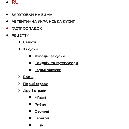
RU
ЗАГОТОВКИ НА ЗИМУ
АВТЕНТИЧНА УКРАЇНСЬКА КУХНЯ
ГАСТРОСПАДОК
РЕЦЕПТИ
Салати
Закуски
Холодні закуски
Сендвічі та бутерброди
Гарячі закуски
Борщ
Перші страви
Другі страви
М’ясні
Рибне
Овочеві
Гарніри
Піца