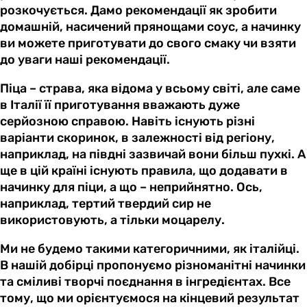
розкочується. Дамо рекомендації як зробити
домашній, насичений прянощами соус, а начинку
ви можете приготувати до свого смаку чи взяти
до уваги наші рекомендації.
Піца – страва, яка відома у всьому світі, але саме
в Італії її приготування вважають дуже
серйозною справою. Навіть існують різні
варіанти скоринок, в залежності від регіону,
наприклад, на півдні зазвичай вони більш пухкі. А
ще в цій країні існують правила, що додавати в
начинку для піци, а що – неприйнятно. Ось,
наприклад, тертий твердий сир не
використовують, а тільки моцарелу.
Ми не будемо такими категоричними, як італійці.
В нашій добірці пропонуємо різноманітні начинки
та сміливі творчі поєднання в інгредієнтах. Все
тому, що ми орієнтуємося на кінцевий результат