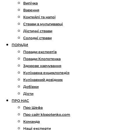
Випічка
Варення
Коктейлі та напої
Страви в мультиварці
Дієтичні страви
Солодкі страви
ПОРАДИ
Поради експертів
Поради Клопотенка
Здорове харчування
Кулінарна енциклопедія
Кулінарний довідник
Добірки
Дієти
ПРО НАС
Про Шефа
Про сайт klopotenko.com
Команда
Наші експерти