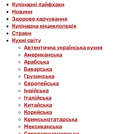
Кулінарні лайфхаки
Новини
Здорове харчування
Кулінарна енциклопедія
Страви
Кухні світу
Автентична українська кухня
Американська
Арабська
Баварська
Грузинська
Європейська
Індійська
Італійська
Китайська
Корейська
Кримськотатарська
Мексиканська
Середземноморська