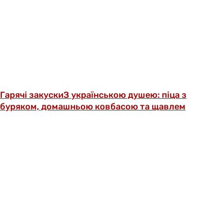
Гарячі закуски
З українською душею: піца з
буряком, домашньою ковбасою та щавлем