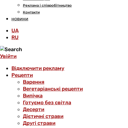
Реклама і співробітництво
Контакти
НОВИНИ
UA
RU
Увійти
Відключити рекламу
Рецепти
Варення
Вегетаріанські рецепти
Випічка
Готуємо без світла
Десерти
Дієтичні страви
Другі страви