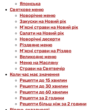
Японська
Святкове меню
Новорічне меню
Закуски на Новий рік
М’ясні страви на Новий рік
Салати на Новий рік
Новорічні десерти
Різдвяне меню
М’ясні страви на Різдво
Великоднє меню
Меню на Масляну
Страви на Святвечір
Коли час має значення
Рецепти до 15 хвилин
Рецепти до 30 хвилин
Рецепти до 60 хвилин
Рецепти за 2 години
Рецепти більш ніж за 2 години
Рівень складності