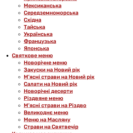
Мексиканська
Середземноморська
Східна
Тайська
Українська
Французька
Японська
Святкове меню
Новорічне меню
Закуски на Новий рік
М’ясні страви на Новий рік
Салати на Новий рік
Новорічні десерти
Різдвяне меню
М’ясні страви на Різдво
Великоднє меню
Меню на Масляну
Страви на Святвечір