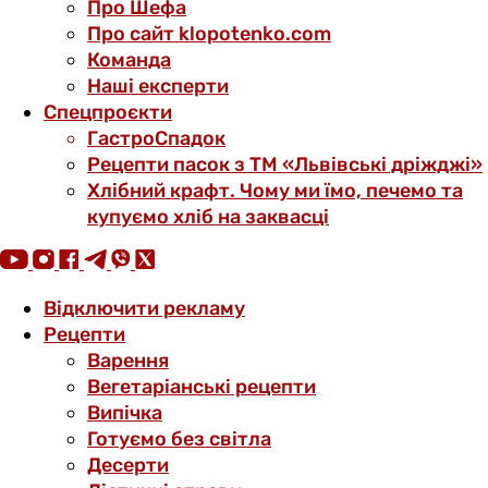
Про Шефа
Про сайт klopotenko.com
Команда
Наші експерти
Спецпроєкти
ГастроСпадок
Рецепти пасок з ТМ «Львівські дріжджі»
Хлібний крафт. Чому ми їмо, печемо та
купуємо хліб на заквасці
Відключити рекламу
Рецепти
Варення
Вегетаріанські рецепти
Випічка
Готуємо без світла
Десерти