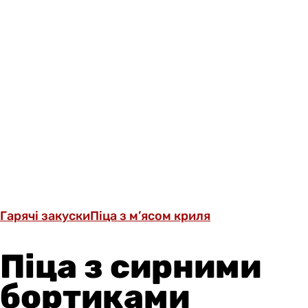
Гарячі закуски
Піца з м’ясом криля
Піца з сирними
бортиками