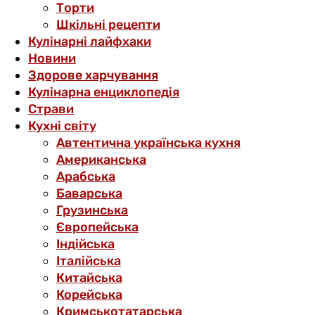
Торти
Шкільні рецепти
Кулінарні лайфхаки
Новини
Здорове харчування
Кулінарна енциклопедія
Страви
Кухні світу
Автентична українська кухня
Американська
Арабська
Баварська
Грузинська
Європейська
Індійська
Італійська
Китайська
Корейська
Кримськотатарська