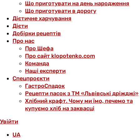
Що приготувати на день народження
Що приготувати в дорогу
Дієтичне харчування
Дієти
Добірки рецептів
Про нас
Про Шефа
Про сайт klopotenko.com
Команда
Наші експерти
Спецпроєкти
ГастроСпадок
Рецепти пасок з ТМ «Львівські дріжджі»
Хлібний крафт. Чому ми їмо, печемо та
купуємо хліб на заквасці
Увійти
UA