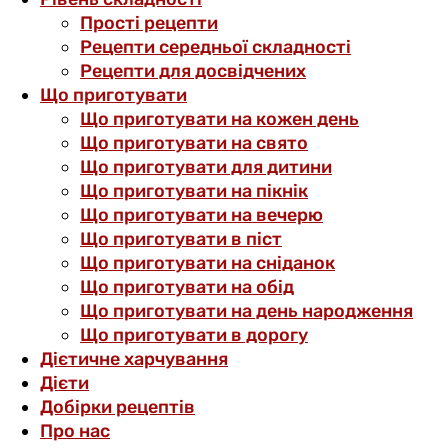
Прості рецепти
Рецепти середньої складності
Рецепти для досвідчених
Що приготувати
Що приготувати на кожен день
Що приготувати на свято
Що приготувати для дитини
Що приготувати на пікнік
Що приготувати на вечерю
Що приготувати в піст
Що приготувати на сніданок
Що приготувати на обід
Що приготувати на день народження
Що приготувати в дорогу
Дієтичне харчування
Дієти
Добірки рецептів
Про нас