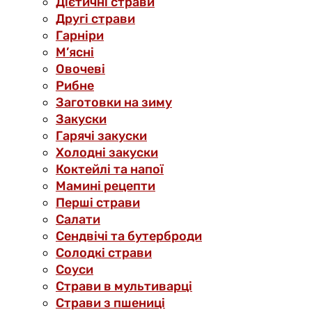
Дієтичні страви
Другі страви
Гарніри
М’ясні
Овочеві
Рибне
Заготовки на зиму
Закуски
Гарячі закуски
Холодні закуски
Коктейлі та напої
Мамині рецепти
Перші страви
Салати
Сендвічі та бутерброди
Солодкі страви
Соуси
Страви в мультиварці
Страви з пшениці