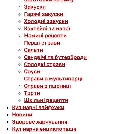
Закуски
Гарячі закуски
Холодні закуски
Коктейлі та напої
Мамині рецепти
Перші страви
Салати
Сендвічі та бутерброди
Солодкі страви
Соуси
Страви в мультиварці
Страви з пшениці
Торти
Шкільні рецепти
Кулінарні лайфхаки
Новини
Здорове харчування
Кулінарна енциклопедія