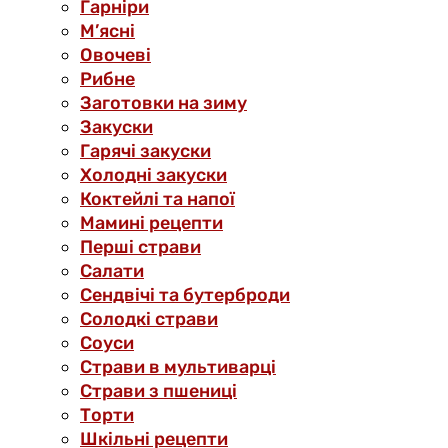
Гарніри
М’ясні
Овочеві
Рибне
Заготовки на зиму
Закуски
Гарячі закуски
Холодні закуски
Коктейлі та напої
Мамині рецепти
Перші страви
Салати
Сендвічі та бутерброди
Солодкі страви
Соуси
Страви в мультиварці
Страви з пшениці
Торти
Шкільні рецепти