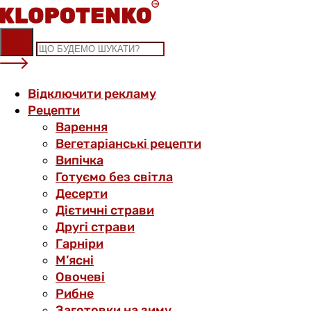
Skip
to
content
Відключити рекламу
Рецепти
Варення
Вегетаріанські рецепти
Випічка
Готуємо без світла
Десерти
Дієтичні страви
Другі страви
Гарніри
М’ясні
Овочеві
Рибне
Заготовки на зиму