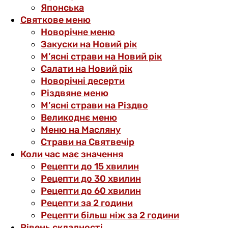
Японська
Святкове меню
Новорічне меню
Закуски на Новий рік
М’ясні страви на Новий рік
Салати на Новий рік
Новорічні десерти
Різдвяне меню
М’ясні страви на Різдво
Великоднє меню
Меню на Масляну
Страви на Святвечір
Коли час має значення
Рецепти до 15 хвилин
Рецепти до 30 хвилин
Рецепти до 60 хвилин
Рецепти за 2 години
Рецепти більш ніж за 2 години
Рівень складності