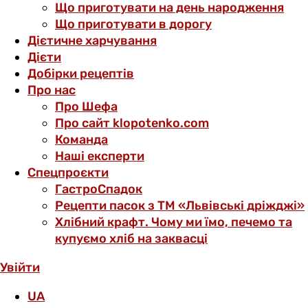
Що приготувати на день народження
Що приготувати в дорогу
Дієтичне харчування
Дієти
Добірки рецептів
Про нас
Про Шефа
Про сайт klopotenko.com
Команда
Наші експерти
Спецпроєкти
ГастроСпадок
Рецепти пасок з ТМ «Львівські дріжджі»
Хлібний крафт. Чому ми їмо, печемо та
купуємо хліб на заквасці
Увійти
UA