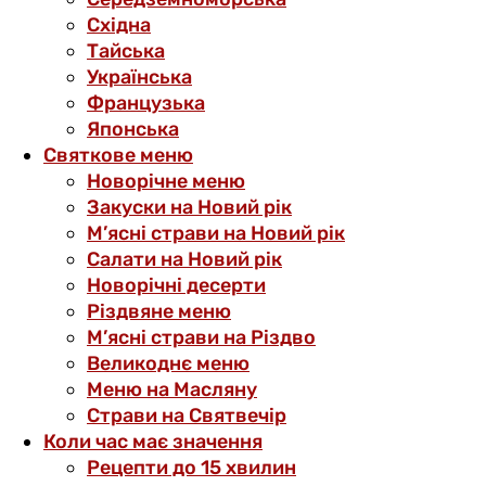
Східна
Тайська
Українська
Французька
Японська
Святкове меню
Новорічне меню
Закуски на Новий рік
М’ясні страви на Новий рік
Салати на Новий рік
Новорічні десерти
Різдвяне меню
М’ясні страви на Різдво
Великоднє меню
Меню на Масляну
Страви на Святвечір
Коли час має значення
Рецепти до 15 хвилин