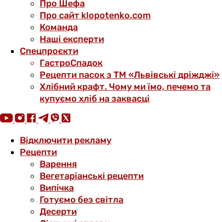
Про Шефа
Про сайт klopotenko.com
Команда
Наші експерти
Спецпроєкти
ГастроСпадок
Рецепти пасок з ТМ «Львівські дріжджі»
Хлібний крафт. Чому ми їмо, печемо та
купуємо хліб на заквасці
Відключити рекламу
Рецепти
Варення
Вегетаріанські рецепти
Випічка
Готуємо без світла
Десерти