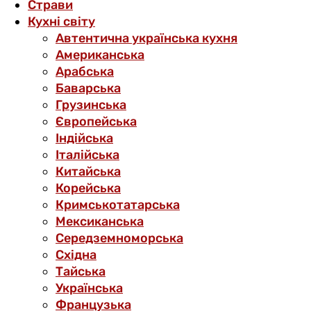
Страви
Кухні світу
Автентична українська кухня
Американська
Арабська
Баварська
Грузинська
Європейська
Індійська
Італійська
Китайська
Корейська
Кримськотатарська
Мексиканська
Середземноморська
Східна
Тайська
Українська
Французька