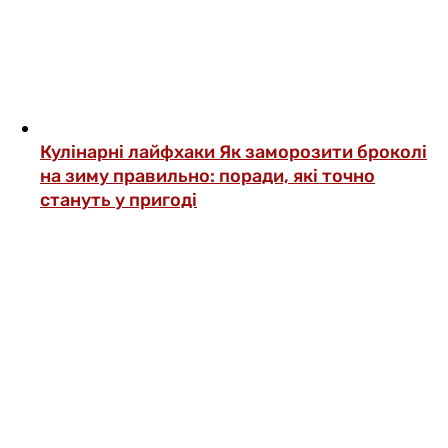
Кулінарні лайфхаки
Як заморозити броколі
на зиму правильно: поради, які точно
стануть у пригоді