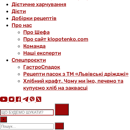
Дієтичне харчування
Дієти
Добірки рецептів
Про нас
Про Шефа
Про сайт klopotenko.com
Команда
Наші експерти
Спецпроєкти
ГастроСпадок
Рецепти пасок з ТМ «Львівські дріжджі»
Хлібний крафт. Чому ми їмо, печемо та
купуємо хліб на заквасці
×