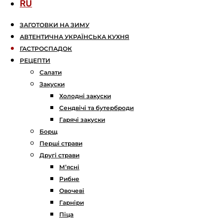
RU
ЗАГОТОВКИ НА ЗИМУ
АВТЕНТИЧНА УКРАЇНСЬКА КУХНЯ
ГАСТРОСПАДОК
РЕЦЕПТИ
Салати
Закуски
Холодні закуски
Сендвічі та бутерброди
Гарячі закуски
Борщ
Перші страви
Другі страви
М’ясні
Рибне
Овочеві
Гарніри
Піца