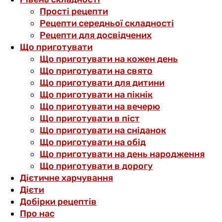
Прості рецепти
Рецепти середньої складності
Рецепти для досвідчених
Що приготувати
Що приготувати на кожен день
Що приготувати на свято
Що приготувати для дитини
Що приготувати на пікнік
Що приготувати на вечерю
Що приготувати в піст
Що приготувати на сніданок
Що приготувати на обід
Що приготувати на день народження
Що приготувати в дорогу
Дієтичне харчування
Дієти
Добірки рецептів
Про нас