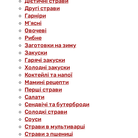
Дієтичні страви
Другі страви
Гарніри
М’ясні
Овочеві
Рибне
Заготовки на зиму
Закуски
Гарячі закуски
Холодні закуски
Коктейлі та напої
Мамині рецепти
Перші страви
Салати
Сендвічі та бутерброди
Солодкі страви
Соуси
Страви в мультиварці
Страви з пшениці