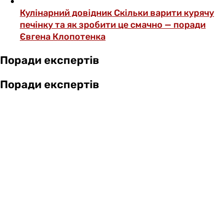
Кулінарний довідник
Скільки варити курячу
печінку та як зробити це смачно — поради
Євгена Клопотенка
Поради експертів
Поради експертів