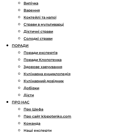
Випічка
Варення
Коктейлі та напої
Страви в мультиварці
Дієтичні страви
Солодкі страви
ПОРАДИ
Поради експертів
Поради Клопотенка
Здорове харчування
Кулінарна енциклопедія
Кулінарний довідник
Добірки
Дієти
ПРО НАС
Про Шефа
Про сайт klopotenko.com
Команда
Наші експерти