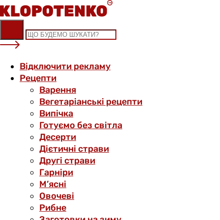
Skip
to
content
Відключити рекламу
Рецепти
Варення
Вегетаріанські рецепти
Випічка
Готуємо без світла
Десерти
Дієтичні страви
Другі страви
Гарніри
М’ясні
Овочеві
Рибне
Заготовки на зиму