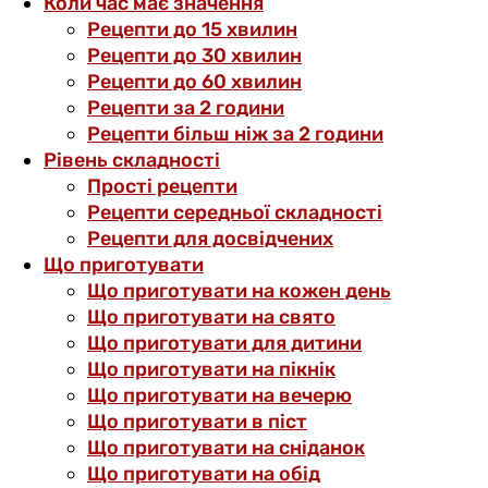
Коли час має значення
Рецепти до 15 хвилин
Рецепти до 30 хвилин
Рецепти до 60 хвилин
Рецепти за 2 години
Рецепти більш ніж за 2 години
Рівень складності
Прості рецепти
Рецепти середньої складності
Рецепти для досвідчених
Що приготувати
Що приготувати на кожен день
Що приготувати на свято
Що приготувати для дитини
Що приготувати на пікнік
Що приготувати на вечерю
Що приготувати в піст
Що приготувати на сніданок
Що приготувати на обід