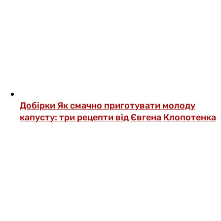
Добірки
Як смачно приготувати молоду
капусту: три рецепти від Євгена Клопотенка