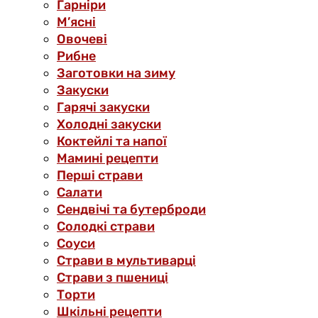
Гарніри
М’ясні
Овочеві
Рибне
Заготовки на зиму
Закуски
Гарячі закуски
Холодні закуски
Коктейлі та напої
Мамині рецепти
Перші страви
Салати
Сендвічі та бутерброди
Солодкі страви
Соуси
Страви в мультиварці
Страви з пшениці
Торти
Шкільні рецепти