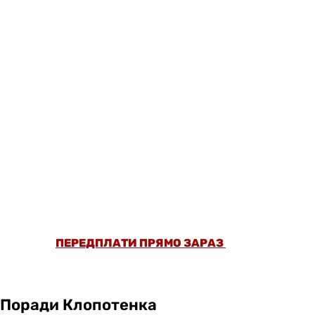
ОФОРМИ ПЕРЕДПЛАТУ ТА ДИВИСЬ БІЛЬШЕ
НІЖ 5000 СТАТЕЙ ТА ПЕРЕВІРЕНИХ
РЕЦЕПТІВ БЕЗ РЕКЛАМИ.
ПЕРЕДПЛАТИ ПРЯМО ЗАРАЗ
Поради Клопотенка