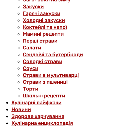
Закуски
Гарячі закуски
Холодні закуски
Коктейлі та напої
Мамині рецепти
Перші страви
Салати
Сендвічі та бутерброди
Солодкі страви
Соуси
Страви в мультиварці
Страви з пшениці
Торти
Шкільні рецепти
Кулінарні лайфхаки
Новини
Здорове харчування
Кулінарна енциклопедія