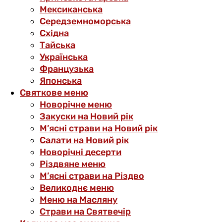
Мексиканська
Середземноморська
Східна
Тайська
Українська
Французька
Японська
Святкове меню
Новорічне меню
Закуски на Новий рік
М’ясні страви на Новий рік
Салати на Новий рік
Новорічні десерти
Різдвяне меню
М’ясні страви на Різдво
Великоднє меню
Меню на Масляну
Страви на Святвечір