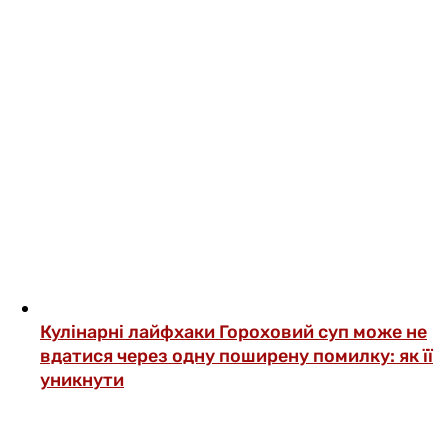
Кулінарні лайфхаки
Гороховий суп може не
вдатися через одну поширену помилку: як її
уникнути