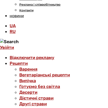
Реклама і співробітництво
Контакти
НОВИНИ
UA
RU
Увійти
Відключити рекламу
Рецепти
Варення
Вегетаріанські рецепти
Випічка
Готуємо без світла
Десерти
Дієтичні страви
Другі страви