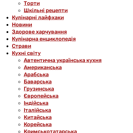
Торти
Шкільні рецепти
Кулінарні лайфхаки
Новини
Здорове харчування
Кулінарна енциклопедія
Страви
Кухні світу
Автентична українська кухня
Американська
Арабська
Баварська
Грузинська
Європейська
Індійська
Італійська
Китайська
Корейська
Кримськотатарська