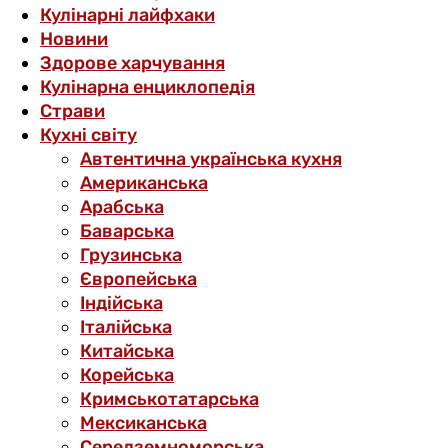
Кулінарні лайфхаки
Новини
Здорове харчування
Кулінарна енциклопедія
Страви
Кухні світу
Автентична українська кухня
Американська
Арабська
Баварська
Грузинська
Європейська
Індійська
Італійська
Китайська
Корейська
Кримськотатарська
Мексиканська
Середземноморська