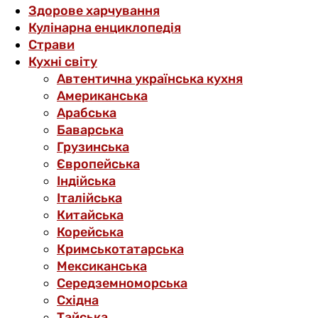
Здорове харчування
Кулінарна енциклопедія
Страви
Кухні світу
Автентична українська кухня
Американська
Арабська
Баварська
Грузинська
Європейська
Індійська
Італійська
Китайська
Корейська
Кримськотатарська
Мексиканська
Середземноморська
Східна
Тайська