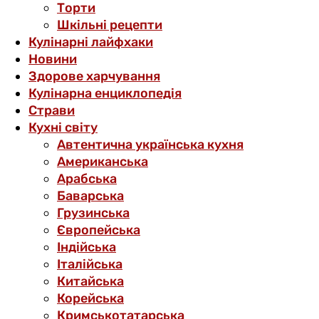
Торти
Шкільні рецепти
Кулінарні лайфхаки
Новини
Здорове харчування
Кулінарна енциклопедія
Страви
Кухні світу
Автентична українська кухня
Американська
Арабська
Баварська
Грузинська
Європейська
Індійська
Італійська
Китайська
Корейська
Кримськотатарська