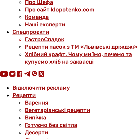
Про Шефа
Про сайт klopotenko.com
Команда
Наші експерти
Спецпроєкти
ГастроСпадок
Рецепти пасок з ТМ «Львівські дріжджі»
Хлібний крафт. Чому ми їмо, печемо та
купуємо хліб на заквасці
Відключити рекламу
Рецепти
Варення
Вегетаріанські рецепти
Випічка
Готуємо без світла
Десерти