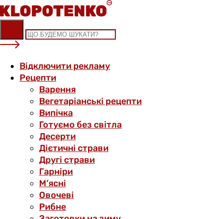
Skip
to
content
Відключити рекламу
Рецепти
Варення
Вегетаріанські рецепти
Випічка
Готуємо без світла
Десерти
Дієтичні страви
Другі страви
Гарніри
М’ясні
Овочеві
Рибне
Заготовки на зиму