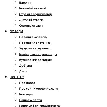
Варення
Коктейлі та напої
Страви в мультиварці
Дієтичні страви
Солодкі страви
ПОРАДИ
Поради експертів
Поради Клопотенка
Здорове харчування
Кулінарна енциклопедія
Кулінарний довідник
Добірки
Дієти
ПРО НАС
Про Шефа
Про сайт klopotenko.com
Команда
Наші експерти
Реклама і співробітництво