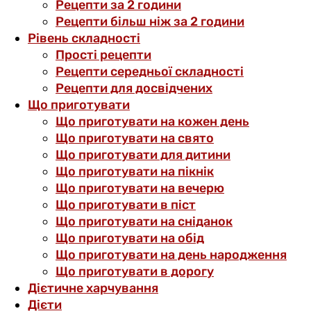
Рецепти за 2 години
Рецепти більш ніж за 2 години
Рівень складності
Прості рецепти
Рецепти середньої складності
Рецепти для досвідчених
Що приготувати
Що приготувати на кожен день
Що приготувати на свято
Що приготувати для дитини
Що приготувати на пікнік
Що приготувати на вечерю
Що приготувати в піст
Що приготувати на сніданок
Що приготувати на обід
Що приготувати на день народження
Що приготувати в дорогу
Дієтичне харчування
Дієти