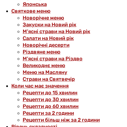
Японська
Святкове меню
Новорічне меню
Закуски на Новий рік
М’ясні страви на Новий рік
Салати на Новий рік
Новорічні десерти
Різдвяне меню
М’ясні страви на Різдво
Великоднє меню
Меню на Масляну
Страви на Святвечір
Коли час має значення
Рецепти до 15 хвилин
Рецепти до 30 хвилин
Рецепти до 60 хвилин
Рецепти за 2 години
Рецепти більш ніж за 2 години
Рівень складності