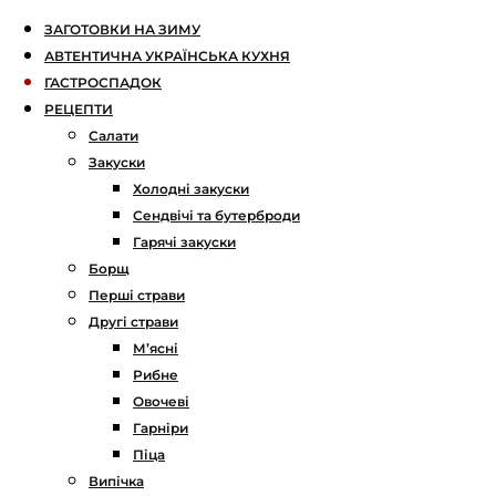
ЗАГОТОВКИ НА ЗИМУ
АВТЕНТИЧНА УКРАЇНСЬКА КУХНЯ
ГАСТРОСПАДОК
РЕЦЕПТИ
Салати
Закуски
Холодні закуски
Сендвічі та бутерброди
Гарячі закуски
Борщ
Перші страви
Другі страви
М’ясні
Рибне
Овочеві
Гарніри
Піца
Випічка