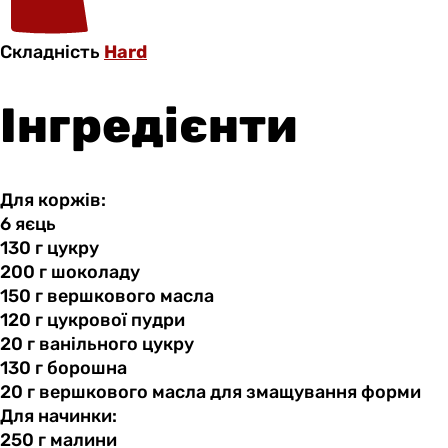
Складність
Hard
Інгредієнти
Для коржів:
6 яєць
130 г
цукру
200 г
шоколаду
150 г
вершкового
масла
120 г
цукрової
пудри
20 г
ванільного
цукру
130 г
борошна
20 г
вершкового
масла для змащування форми
Для начинки:
250 г
малини