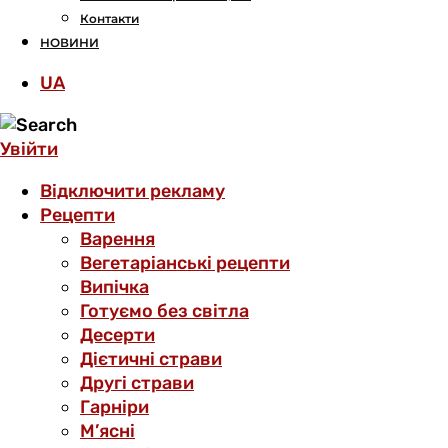
Контакти
НОВИНИ
UA
Увійти
Відключити рекламу
Рецепти
Варення
Вегетаріанські рецепти
Випічка
Готуємо без світла
Десерти
Дієтичні страви
Другі страви
Гарніри
М’ясні