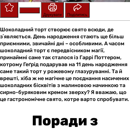
Зберегти
Оцінити
Друкувати
Поділитись
Шоколадний торт створює свято всюди, де
зʼявляється. День народження стають ще більш
приємними, звичайні дні – особливими. А часом
шоколадний торт є передвісником магії,
принаймні саме так сталося із Гаррі Поттером,
котрому Геґрід подарував на 11 день народження
саме такий торт у рожевому глазуруванні. Та й
врешті, хіба ж не магічне це поєднання насичених
шоколадних бісквітів з малиновою начинкою та
сирно-буряковим кремом зверху? Я вважаю, що
це гастрономічне свято, котре варто спробувати.
Поради з