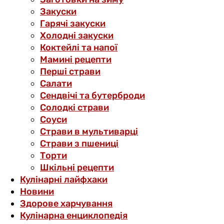
Закуски
Гарячі закуски
Холодні закуски
Коктейлі та напої
Мамині рецепти
Перші страви
Салати
Сендвічі та бутерброди
Солодкі страви
Соуси
Страви в мультиварці
Страви з пшениці
Торти
Шкільні рецепти
Кулінарні лайфхаки
Новини
Здорове харчування
Кулінарна енциклопедія