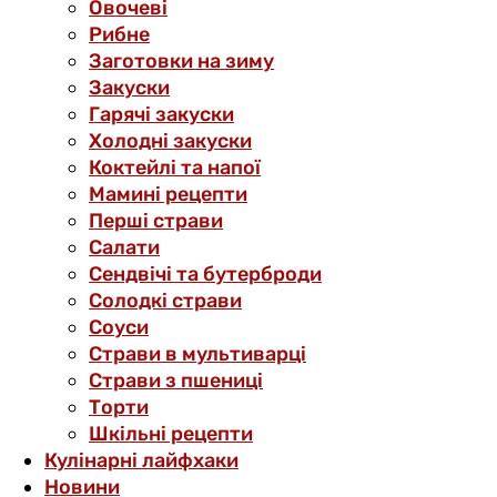
Овочеві
Рибне
Заготовки на зиму
Закуски
Гарячі закуски
Холодні закуски
Коктейлі та напої
Мамині рецепти
Перші страви
Салати
Сендвічі та бутерброди
Солодкі страви
Соуси
Страви в мультиварці
Страви з пшениці
Торти
Шкільні рецепти
Кулінарні лайфхаки
Новини