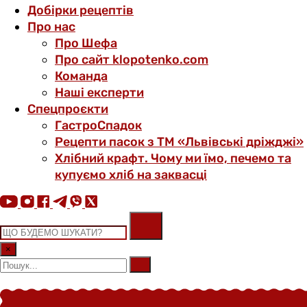
Добірки рецептів
Про нас
Про Шефа
Про сайт klopotenko.com
Команда
Наші експерти
Спецпроєкти
ГастроСпадок
Рецепти пасок з ТМ «Львівські дріжджі»
Хлібний крафт. Чому ми їмо, печемо та
купуємо хліб на заквасці
×