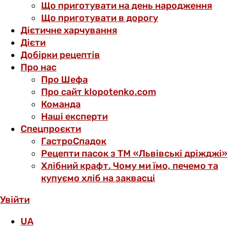
Що приготувати на день народження
Що приготувати в дорогу
Дієтичне харчування
Дієти
Добірки рецептів
Про нас
Про Шефа
Про сайт klopotenko.com
Команда
Наші експерти
Спецпроєкти
ГастроСпадок
Рецепти пасок з ТМ «Львівські дріжджі»
Хлібний крафт. Чому ми їмо, печемо та
купуємо хліб на заквасці
Увійти
UA