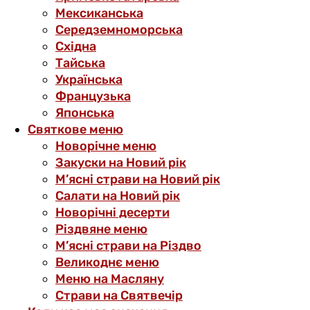
Мексиканська
Середземноморська
Східна
Тайська
Українська
Французька
Японська
Святкове меню
Новорічне меню
Закуски на Новий рік
М’ясні страви на Новий рік
Салати на Новий рік
Новорічні десерти
Різдвяне меню
М’ясні страви на Різдво
Великоднє меню
Меню на Масляну
Страви на Святвечір