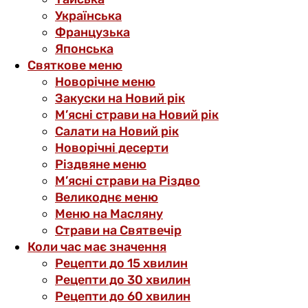
Українська
Французька
Японська
Святкове меню
Новорічне меню
Закуски на Новий рік
М’ясні страви на Новий рік
Салати на Новий рік
Новорічні десерти
Різдвяне меню
М’ясні страви на Різдво
Великоднє меню
Меню на Масляну
Страви на Святвечір
Коли час має значення
Рецепти до 15 хвилин
Рецепти до 30 хвилин
Рецепти до 60 хвилин