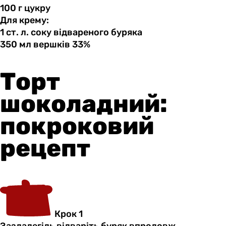
100 г
цукру
Для крему:
1 ст.
л.
соку відвареного буряка
350 мл
вершків
33%
Торт
шоколадний:
покроковий
рецепт
Крок 1
Заздалегідь відваріть буряк впродовж