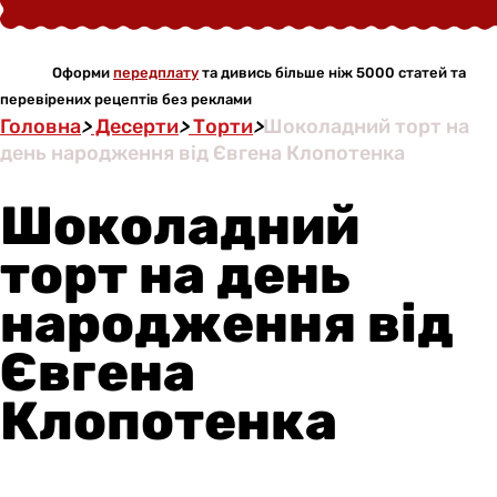
Оформи
передплату
та дивись більше ніж 5000 статей та
перевірених рецептів без реклами
Головна
>
Десерти
>
Торти
>
Шоколадний торт на
день народження від Євгена Клопотенка
Шоколадний
торт на день
народження від
Євгена
Клопотенка