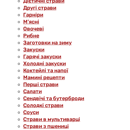
Дієтичні страви
Другі страви
Гарніри
М’ясні
Овочеві
Рибне
Заготовки на зиму
Закуски
Гарячі закуски
Холодні закуски
Коктейлі та напої
Мамині рецепти
Перші страви
Салати
Сендвічі та бутерброди
Солодкі страви
Соуси
Страви в мультиварці
Страви з пшениці