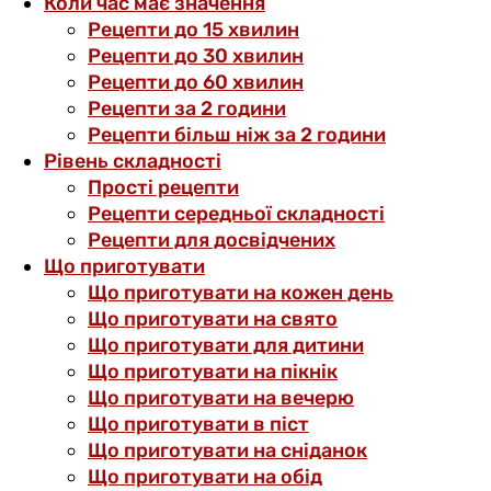
Коли час має значення
Рецепти до 15 хвилин
Рецепти до 30 хвилин
Рецепти до 60 хвилин
Рецепти за 2 години
Рецепти більш ніж за 2 години
Рівень складності
Прості рецепти
Рецепти середньої складності
Рецепти для досвідчених
Що приготувати
Що приготувати на кожен день
Що приготувати на свято
Що приготувати для дитини
Що приготувати на пікнік
Що приготувати на вечерю
Що приготувати в піст
Що приготувати на сніданок
Що приготувати на обід