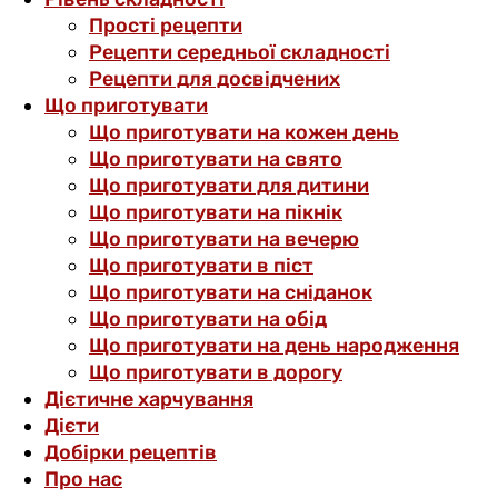
Прості рецепти
Рецепти середньої складності
Рецепти для досвідчених
Що приготувати
Що приготувати на кожен день
Що приготувати на свято
Що приготувати для дитини
Що приготувати на пікнік
Що приготувати на вечерю
Що приготувати в піст
Що приготувати на сніданок
Що приготувати на обід
Що приготувати на день народження
Що приготувати в дорогу
Дієтичне харчування
Дієти
Добірки рецептів
Про нас