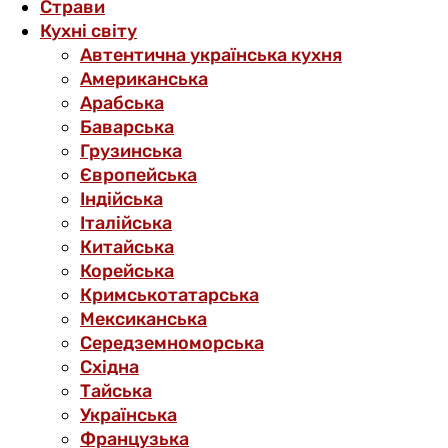
Страви
Кухні світу
Автентична українська кухня
Американська
Арабська
Баварська
Грузинська
Європейська
Індійська
Італійська
Китайська
Корейська
Кримськотатарська
Мексиканська
Середземноморська
Східна
Тайська
Українська
Французька