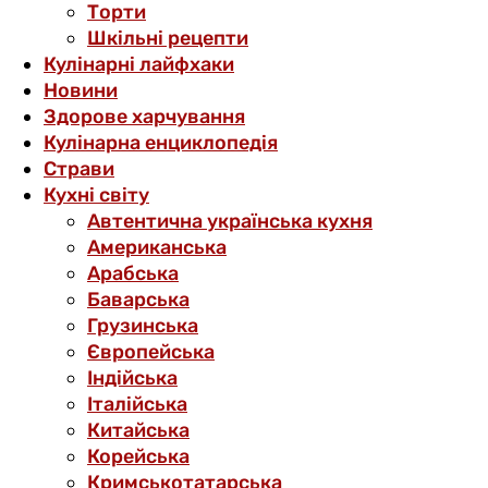
Торти
Шкільні рецепти
Кулінарні лайфхаки
Новини
Здорове харчування
Кулінарна енциклопедія
Страви
Кухні світу
Автентична українська кухня
Американська
Арабська
Баварська
Грузинська
Європейська
Індійська
Італійська
Китайська
Корейська
Кримськотатарська