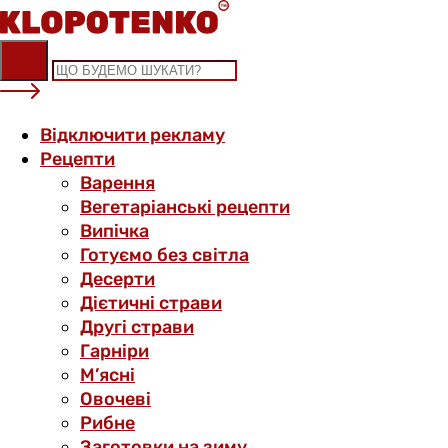
Skip
to
content
Відключити рекламу
Рецепти
Варення
Вегетаріанські рецепти
Випічка
Готуємо без світла
Десерти
Дієтичні страви
Другі страви
Гарніри
М’ясні
Овочеві
Рибне
Заготовки на зиму