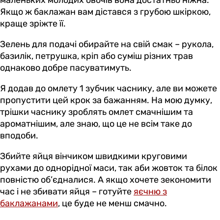
Якщо ж баклажан вам дістався з грубою шкіркою,
краще зріжте її.
Зелень для подачі обирайте на свій смак – рукола,
базилік, петрушка, кріп або суміш різних трав
однаково добре пасуватимуть.
Я додав до омлету 1 зубчик часнику, але ви можете
пропустити цей крок за бажанням. На мою думку,
трішки часнику зроблять омлет смачнішим та
ароматнішим, але знаю, що це не всім таке до
вподоби.
Збийте яйця вінчиком швидкими круговими
рухами до однорідної маси, так аби жовток та білок
повністю об’єдналися. А якщо хочете зекономити
час і не збивати яйця – готуйте
яєчню з
баклажанами
, це буде не менш смачно.