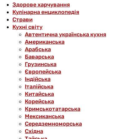
Здорове харчування
Кулінарна енциклопедія
Страви
Кухні світу
Автентична українська кухня
Американська
Арабська
Баварська
Грузинська
Європейська
Індійська
Італійська
Китайська
Корейська
Кримськотатарська
Мексиканська
Середземноморська
Східна
Тайська