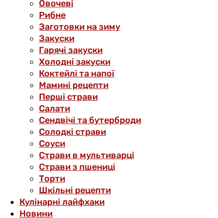
Овочеві
Рибне
Заготовки на зиму
Закуски
Гарячі закуски
Холодні закуски
Коктейлі та напої
Мамині рецепти
Перші страви
Салати
Сендвічі та бутерброди
Солодкі страви
Соуси
Страви в мультиварці
Страви з пшениці
Торти
Шкільні рецепти
Кулінарні лайфхаки
Новини