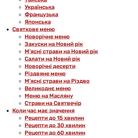
Українська
Французька
Японська
Святкове меню
Новорічне меню
Закуски на Новий рік
М’ясні страви на Новий рік
Салати на Новий рік
Новорічні десерти
Різдвяне меню
М’ясні страви на Різдво
Великоднє меню
Меню на Масляну
Страви на Святвечір
Коли час має значення
Рецепти до 15 хвилин
Рецепти до 30 хвилин
Рецепти до 60 хвилин