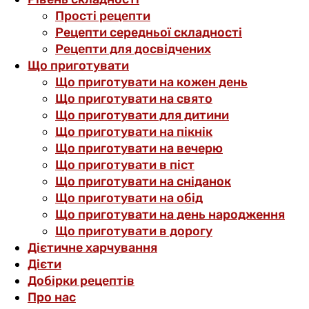
Прості рецепти
Рецепти середньої складності
Рецепти для досвідчених
Що приготувати
Що приготувати на кожен день
Що приготувати на свято
Що приготувати для дитини
Що приготувати на пікнік
Що приготувати на вечерю
Що приготувати в піст
Що приготувати на сніданок
Що приготувати на обід
Що приготувати на день народження
Що приготувати в дорогу
Дієтичне харчування
Дієти
Добірки рецептів
Про нас