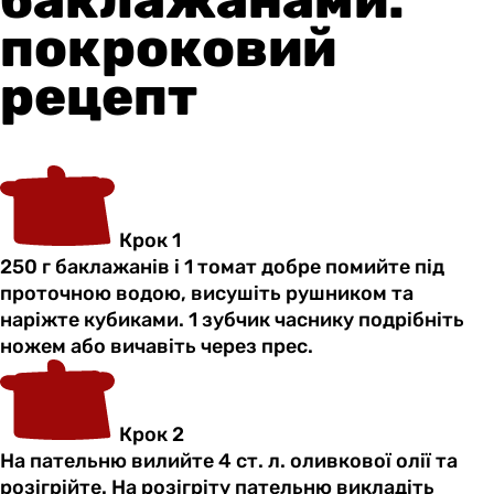
покроковий
рецепт
Крок 1
250 г баклажанів і 1 томат добре помийте під
проточною водою, висушіть рушником та
наріжте кубиками. 1 зубчик часнику подрібніть
ножем або вичавіть через прес.
Крок 2
На пательню вилийте 4 ст. л. оливкової олії та
розігрійте. На розігріту пательню викладіть