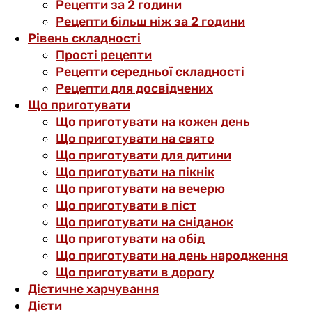
Рецепти за 2 години
Рецепти більш ніж за 2 години
Рівень складності
Прості рецепти
Рецепти середньої складності
Рецепти для досвідчених
Що приготувати
Що приготувати на кожен день
Що приготувати на свято
Що приготувати для дитини
Що приготувати на пікнік
Що приготувати на вечерю
Що приготувати в піст
Що приготувати на сніданок
Що приготувати на обід
Що приготувати на день народження
Що приготувати в дорогу
Дієтичне харчування
Дієти