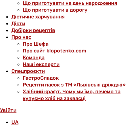
Що приготувати на день народження
Що приготувати в дорогу
Дієтичне харчування
Дієти
Добірки рецептів
Про нас
Про Шефа
Про сайт klopotenko.com
Команда
Наші експерти
Спецпроєкти
ГастроСпадок
Рецепти пасок з ТМ «Львівські дріжджі»
Хлібний крафт. Чому ми їмо, печемо та
купуємо хліб на заквасці
Увійти
UA