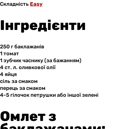
Складність
Easy
Інгредієнти
250 г
баклажанів
1 томат
1 зубчик
часнику
(за бажанням)
4 ст.
л.
оливкової олії
4 яйця
сіль за
смаком
перець за
смаком
4-5 гілочок
петрушки
або іншої зелені
Омлет з
баклажанами: