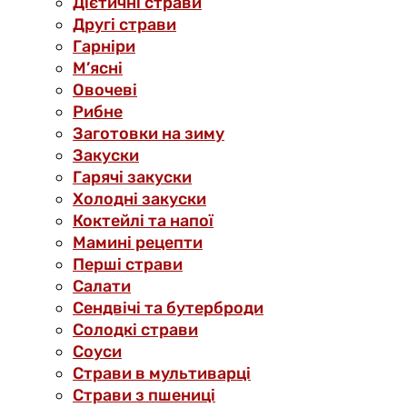
Дієтичні страви
Другі страви
Гарніри
М’ясні
Овочеві
Рибне
Заготовки на зиму
Закуски
Гарячі закуски
Холодні закуски
Коктейлі та напої
Мамині рецепти
Перші страви
Салати
Сендвічі та бутерброди
Солодкі страви
Соуси
Страви в мультиварці
Страви з пшениці