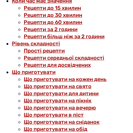
Коли час має значення
Рецепти до 15 хвилин
Рецепти до 30 хвилин
Рецепти до 60 хвилин
Рецепти за 2 години
Рецепти більш ніж за 2 години
Рівень складності
Прості рецепти
Рецепти середньої складності
Рецепти для досвідчених
Що приготувати
Що приготувати на кожен день
Що приготувати на свято
Що приготувати для дитини
Що приготувати на пікнік
Що приготувати на вечерю
Що приготувати в піст
Що приготувати на сніданок
Що приготувати на обід