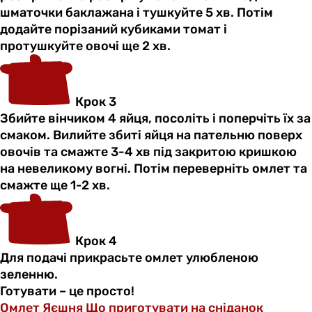
шматочки баклажана і тушкуйте 5 хв. Потім
додайте порізаний кубиками томат і
протушкуйте овочі ще 2 хв.
Крок 3
Збийте вінчиком 4 яйця, посоліть і поперчіть їх за
смаком. Вилийте збиті яйця на пательню поверх
овочів та смажте 3-4 хв під закритою кришкою
на невеликому вогні. Потім переверніть омлет та
смажте ще 1-2 хв.
Крок 4
Для подачі прикрасьте омлет улюбленою
зеленню.
Готувати – це просто!
Омлет
Яєшня
Що приготувати на сніданок