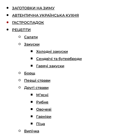
ЗАГОТОВКИ НА ЗИМУ
АВТЕНТИЧНА УКРАЇНСЬКА КУХНЯ
ГАСТРОСПАДОК
РЕЦЕПТИ
Салати
Закуски
Холодні закуски
Сендвічі та бутерброди
Гарячі закуски
Борщ
Перші страви
Другі страви
М’ясні
Рибне
Овочеві
Гарніри
Піца
Випічка