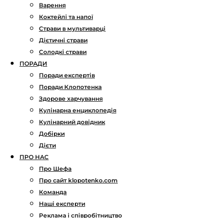
Варення
Коктейлі та напої
Страви в мультиварці
Дієтичні страви
Солодкі страви
ПОРАДИ
Поради експертів
Поради Клопотенка
Здорове харчування
Кулінарна енциклопедія
Кулінарний довідник
Добірки
Дієти
ПРО НАС
Про Шефа
Про сайт klopotenko.com
Команда
Наші експерти
Реклама і співробітництво