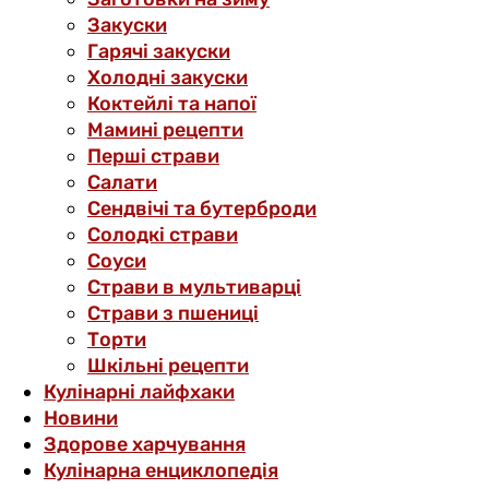
Закуски
Гарячі закуски
Холодні закуски
Коктейлі та напої
Мамині рецепти
Перші страви
Салати
Сендвічі та бутерброди
Солодкі страви
Соуси
Страви в мультиварці
Страви з пшениці
Торти
Шкільні рецепти
Кулінарні лайфхаки
Новини
Здорове харчування
Кулінарна енциклопедія