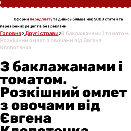
Оформи
передплату
та дивись більше ніж 5000 статей та
перевірених рецептів без реклами
Головна
>
Другі страви
>
З баклажанами і томатом.
Розкішний омлет з овочами від Євгена
Клопотенка
З баклажанами і
томатом.
Розкішний омлет
з овочами від
Євгена
Клопотенка