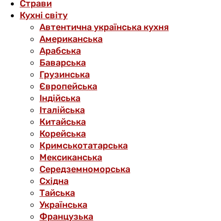
Страви
Кухні світу
Автентична українська кухня
Американська
Арабська
Баварська
Грузинська
Європейська
Індійська
Італійська
Китайська
Корейська
Кримськотатарська
Мексиканська
Середземноморська
Східна
Тайська
Українська
Французька