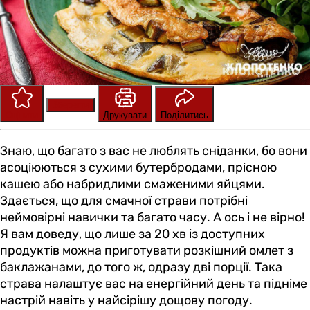
Зберегти
Оцінити
Друкувати
Поділитись
Знаю, що багато з вас не люблять сніданки, бо вони
асоціюються з сухими бутербродами, прісною
кашею або набридлими смаженими яйцями.
Здається, що для смачної страви потрібні
неймовірні навички та багато часу. А ось і не вірно!
Я вам доведу, що лише за 20 хв із доступних
продуктів можна приготувати розкішний омлет з
баклажанами, до того ж, одразу дві порції. Така
страва налаштує вас на енергійний день та підніме
настрій навіть у найсірішу дощову погоду.