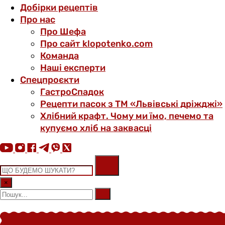
Добірки рецептів
Про нас
Про Шефа
Про сайт klopotenko.com
Команда
Наші експерти
Спецпроєкти
ГастроСпадок
Рецепти пасок з ТМ «Львівські дріжджі»
Хлібний крафт. Чому ми їмо, печемо та
купуємо хліб на заквасці
×