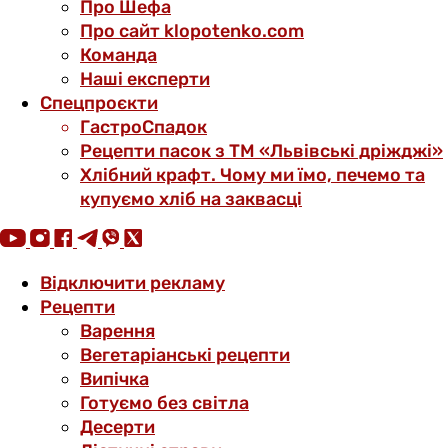
Про Шефа
Про сайт klopotenko.com
Команда
Наші експерти
Спецпроєкти
ГастроСпадок
Рецепти пасок з ТМ «Львівські дріжджі»
Хлібний крафт. Чому ми їмо, печемо та
купуємо хліб на заквасці
Відключити рекламу
Рецепти
Варення
Вегетаріанські рецепти
Випічка
Готуємо без світла
Десерти