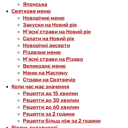
Японська
Святкове меню
Новорічне меню
Закуски на Новий рік
М’ясні страви на Новий рік
Салати на Новий рік
Новорічні десерти
Різдвяне меню
М’ясні страви на Різдво
Великоднє меню
Меню на Масляну
Страви на Святвечір
Коли час має значення
Рецепти до 15 хвилин
Рецепти до 30 хвилин
Рецепти до 60 хвилин
Рецепти за 2 години
Рецепти більш ніж за 2 години
Рівень складності