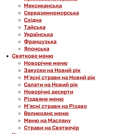
Мексиканська
Середземноморська
Східна
Тайська
Українська
Французька
Японська
Святкове меню
Новорічне меню
Закуски на Новий рік
М’ясні страви на Новий рік
Салати на Новий рік
Новорічні десерти
Різдвяне меню
М’ясні страви на Різдво
Великоднє меню
Меню на Масляну
Страви на Святвечір