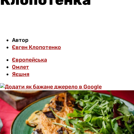
Автор
Євген Клопотенко
Європейська
Омлет
Яєшня