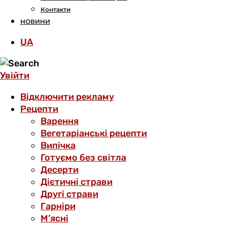
Контакти
НОВИНИ
UA
Увійти
Відключити рекламу
Рецепти
Варення
Вегетаріанські рецепти
Випічка
Готуємо без світла
Десерти
Дієтичні страви
Другі страви
Гарніри
М’ясні