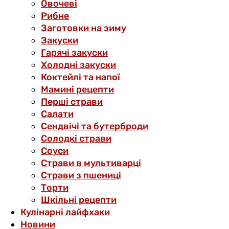
Овочеві
Рибне
Заготовки на зиму
Закуски
Гарячі закуски
Холодні закуски
Коктейлі та напої
Мамині рецепти
Перші страви
Салати
Сендвічі та бутерброди
Солодкі страви
Соуси
Страви в мультиварці
Страви з пшениці
Торти
Шкільні рецепти
Кулінарні лайфхаки
Новини