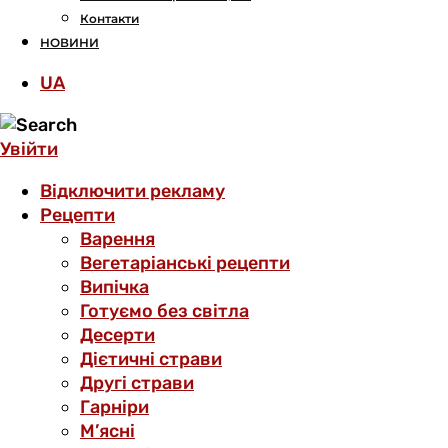
Контакти
НОВИНИ
UA
Увійти
Відключити рекламу
Рецепти
Варення
Вегетаріанські рецепти
Випічка
Готуємо без світла
Десерти
Дієтичні страви
Другі страви
Гарніри
М’ясні