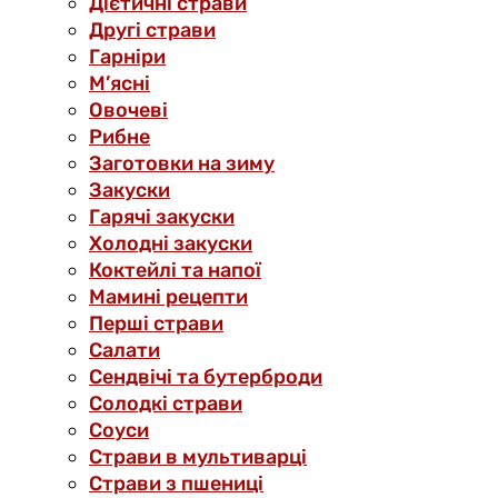
Дієтичні страви
Другі страви
Гарніри
М’ясні
Овочеві
Рибне
Заготовки на зиму
Закуски
Гарячі закуски
Холодні закуски
Коктейлі та напої
Мамині рецепти
Перші страви
Салати
Сендвічі та бутерброди
Солодкі страви
Соуси
Страви в мультиварці
Страви з пшениці