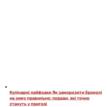
Кулінарні лайфхаки
Як заморозити броколі
на зиму правильно: поради, які точно
стануть у пригоді