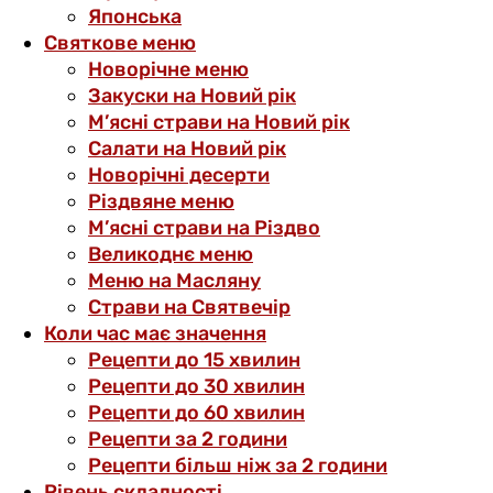
Японська
Святкове меню
Новорічне меню
Закуски на Новий рік
М’ясні страви на Новий рік
Салати на Новий рік
Новорічні десерти
Різдвяне меню
М’ясні страви на Різдво
Великоднє меню
Меню на Масляну
Страви на Святвечір
Коли час має значення
Рецепти до 15 хвилин
Рецепти до 30 хвилин
Рецепти до 60 хвилин
Рецепти за 2 години
Рецепти більш ніж за 2 години
Рівень складності