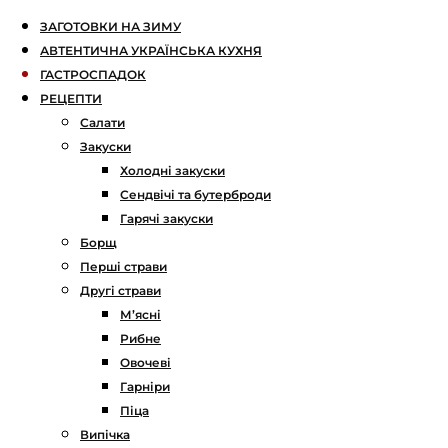
ЗАГОТОВКИ НА ЗИМУ
АВТЕНТИЧНА УКРАЇНСЬКА КУХНЯ
ГАСТРОСПАДОК
РЕЦЕПТИ
Салати
Закуски
Холодні закуски
Сендвічі та бутерброди
Гарячі закуски
Борщ
Перші страви
Другі страви
М’ясні
Рибне
Овочеві
Гарніри
Піца
Випічка