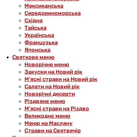
Мексиканська
Середземноморська
Східна
Тайська
Українська
Французька
Японська
Святкове меню
Новорічне меню
Закуски на Новий рік
М’ясні страви на Новий рік
Салати на Новий рік
Новорічні десерти
Різдвяне меню
М’ясні страви на Різдво
Великоднє меню
Меню на Масляну
Страви на Святвечір