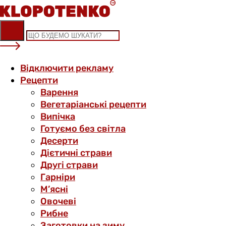
Skip
to
content
Відключити рекламу
Рецепти
Варення
Вегетаріанські рецепти
Випічка
Готуємо без світла
Десерти
Дієтичні страви
Другі страви
Гарніри
М’ясні
Овочеві
Рибне
Заготовки на зиму