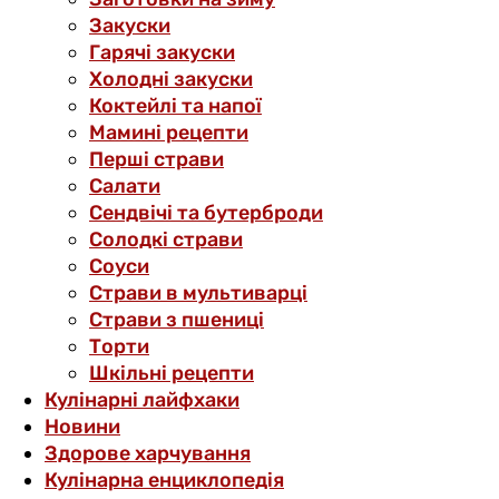
Закуски
Гарячі закуски
Холодні закуски
Коктейлі та напої
Мамині рецепти
Перші страви
Салати
Сендвічі та бутерброди
Солодкі страви
Соуси
Страви в мультиварці
Страви з пшениці
Торти
Шкільні рецепти
Кулінарні лайфхаки
Новини
Здорове харчування
Кулінарна енциклопедія