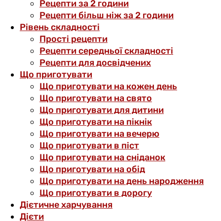
Рецепти за 2 години
Рецепти більш ніж за 2 години
Рівень складності
Прості рецепти
Рецепти середньої складності
Рецепти для досвідчених
Що приготувати
Що приготувати на кожен день
Що приготувати на свято
Що приготувати для дитини
Що приготувати на пікнік
Що приготувати на вечерю
Що приготувати в піст
Що приготувати на сніданок
Що приготувати на обід
Що приготувати на день народження
Що приготувати в дорогу
Дієтичне харчування
Дієти