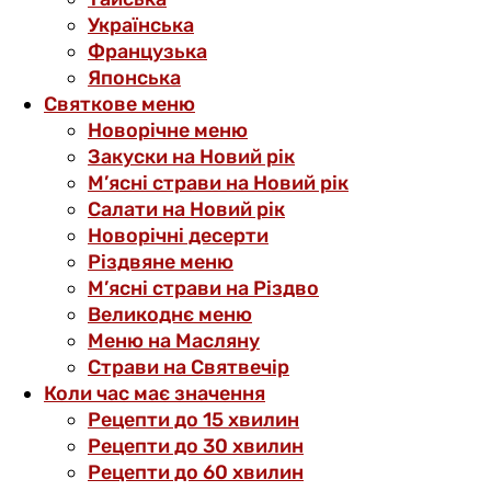
Українська
Французька
Японська
Святкове меню
Новорічне меню
Закуски на Новий рік
М’ясні страви на Новий рік
Салати на Новий рік
Новорічні десерти
Різдвяне меню
М’ясні страви на Різдво
Великоднє меню
Меню на Масляну
Страви на Святвечір
Коли час має значення
Рецепти до 15 хвилин
Рецепти до 30 хвилин
Рецепти до 60 хвилин