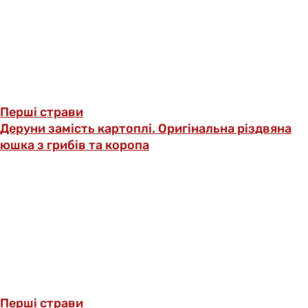
Перші страви
Деруни замість картоплі. Оригінальна різдвяна
юшка з грибів та коропа
Перші страви