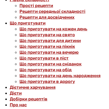
Прості рецепти
Рецепти середньої складності
Рецепти для досвідчених
Що приготувати
Що приготувати на кожен день
Що приготувати на свято
Що приготувати для дитини
Що приготувати на пікнік
Що приготувати на вечерю
Що приготувати в піст
Що приготувати на сніданок
Що приготувати на обід
Що приготувати на день народження
Що приготувати в дорогу
Дієтичне харчування
Дієти
Добірки рецептів
Про нас