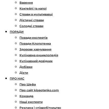
Варення
Коктейлі та напої
Страви в мультиварці
Дієтичні страви
Солодкі страви
ПОРАДИ
Поради експертів
Поради Клопотенка
Здорове харчування
Кулінарна енциклопедія
Кулінарний довідник
Добірки
Дієти
ПРО НАС
Про Шефа
Про сайт klopotenko.com
Команда
Наші експерти
Реклама і співробітництво