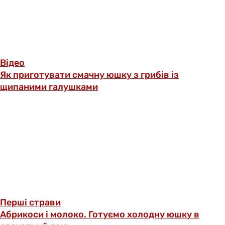
Відео
Як приготувати смачну юшку з грибів із
щипаними галушками
Перші страви
Абрикоси і молоко. Готуємо холодну юшку в