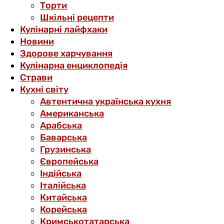
Торти
Шкільні рецепти
Кулінарні лайфхаки
Новини
Здорове харчування
Кулінарна енциклопедія
Страви
Кухні світу
Автентична українська кухня
Американська
Арабська
Баварська
Грузинська
Європейська
Індійська
Італійська
Китайська
Корейська
Кримськотатарська