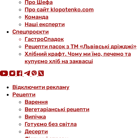
Про Шефа
Про сайт klopotenko.com
Команда
Наші експерти
Спецпроєкти
ГастроСпадок
Рецепти пасок з ТМ «Львівські дріжджі»
Хлібний крафт. Чому ми їмо, печемо та
купуємо хліб на заквасці
Відключити рекламу
Рецепти
Варення
Вегетаріанські рецепти
Випічка
Готуємо без світла
Десерти