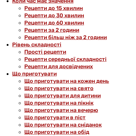
Коли час має значення
Рецепти до 15 хвилин
Рецепти до 30 хвилин
Рецепти до 60 хвилин
Рецепти за 2 години
Рецепти більш ніж за 2 години
Рівень складності
Прості рецепти
Рецепти середньої складності
Рецепти для досвідчених
Що приготувати
Що приготувати на кожен день
Що приготувати на свято
Що приготувати для дитини
Що приготувати на пікнік
Що приготувати на вечерю
Що приготувати в піст
Що приготувати на сніданок
Що приготувати на обід