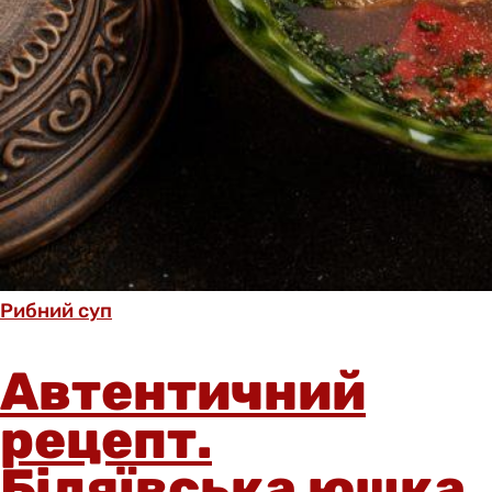
Рибний суп
Автентичний
рецепт.
Біляївська юшка