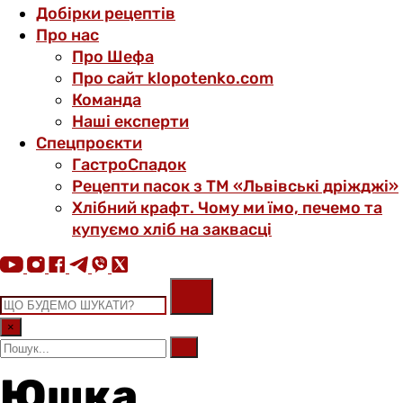
Добірки рецептів
Про нас
Про Шефа
Про сайт klopotenko.com
Команда
Наші експерти
Спецпроєкти
ГастроСпадок
Рецепти пасок з ТМ «Львівські дріжджі»
Хлібний крафт. Чому ми їмо, печемо та
купуємо хліб на заквасці
×
Юшка