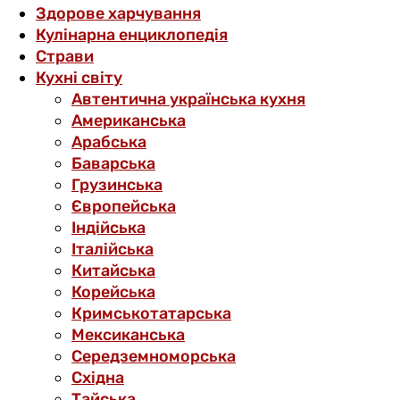
Здорове харчування
Кулінарна енциклопедія
Страви
Кухні світу
Автентична українська кухня
Американська
Арабська
Баварська
Грузинська
Європейська
Індійська
Італійська
Китайська
Корейська
Кримськотатарська
Мексиканська
Середземноморська
Східна
Тайська