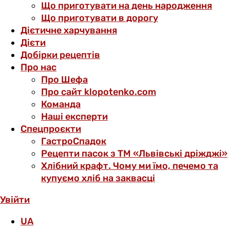
Що приготувати на день народження
Що приготувати в дорогу
Дієтичне харчування
Дієти
Добірки рецептів
Про нас
Про Шефа
Про сайт klopotenko.com
Команда
Наші експерти
Спецпроєкти
ГастроСпадок
Рецепти пасок з ТМ «Львівські дріжджі»
Хлібний крафт. Чому ми їмо, печемо та
купуємо хліб на заквасці
Увійти
UA