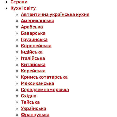
Страви
Кухні світу
Автентична українська кухня
Американська
Арабська
Баварська
Грузинська
Європейська
Індійська
Італійська
Китайська
Корейська
Кримськотатарська
Мексиканська
Середземноморська
Східна
Тайська
Українська
Французька