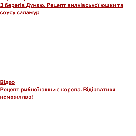
З берегів Дунаю. Рецепт вилківської юшки та
соусу саламур
Відео
Рецепт рибної юшки з коропа. Відірватися
неможливо!