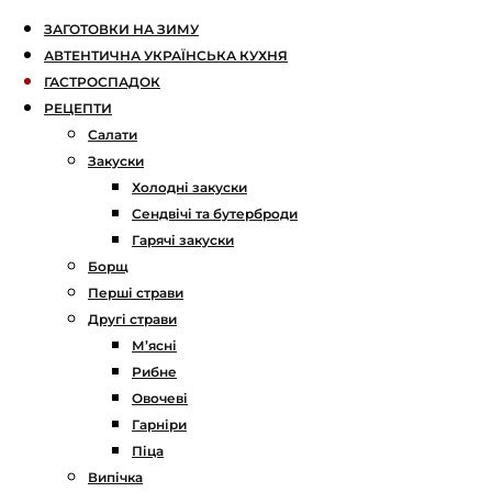
ЗАГОТОВКИ НА ЗИМУ
АВТЕНТИЧНА УКРАЇНСЬКА КУХНЯ
ГАСТРОСПАДОК
РЕЦЕПТИ
Салати
Закуски
Холодні закуски
Сендвічі та бутерброди
Гарячі закуски
Борщ
Перші страви
Другі страви
М’ясні
Рибне
Овочеві
Гарніри
Піца
Випічка