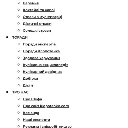
Варення
Коктейлі та напої
Страви в мультиварці
Дієтичні страви
Солодкі страви
ПОРАДИ
Поради експертів
Поради Клопотенка
Здорове харчування
Кулінарна енциклопедія
Кулінарний довідник
Добірки
Дієти
ПРО НАС
Про Шефа
Про сайт klopotenko.com
Команда
Наші експерти
Реклама і співробітництво