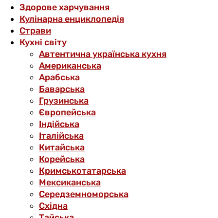
Здорове харчування
Кулінарна енциклопедія
Страви
Кухні світу
Автентична українська кухня
Американська
Арабська
Баварська
Грузинська
Європейська
Індійська
Італійська
Китайська
Корейська
Кримськотатарська
Мексиканська
Середземноморська
Східна
Тайська