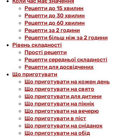
Коли час має значення
Рецепти до 15 хвилин
Рецепти до 30 хвилин
Рецепти до 60 хвилин
Рецепти за 2 години
Рецепти більш ніж за 2 години
Рівень складності
Прості рецепти
Рецепти середньої складності
Рецепти для досвідчених
Що приготувати
Що приготувати на кожен день
Що приготувати на свято
Що приготувати для дитини
Що приготувати на пікнік
Що приготувати на вечерю
Що приготувати в піст
Що приготувати на сніданок
Що приготувати на обід