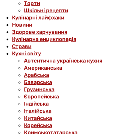
Торти
Шкільні рецепти
Кулінарні лайфхаки
Новини
Здорове харчування
Кулінарна енциклопедія
Страви
Кухні світу
Автентична українська кухня
Американська
Арабська
Баварська
Грузинська
Європейська
Індійська
Італійська
Китайська
Корейська
Кримськотатарська