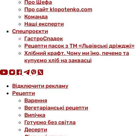
Про Шефа
Про сайт klopotenko.com
Команда
Наші експерти
Спецпроєкти
ГастроСпадок
Рецепти пасок з ТМ «Львівські дріжджі»
Хлібний крафт. Чому ми їмо, печемо та
купуємо хліб на заквасці
Відключити рекламу
Рецепти
Варення
Вегетаріанські рецепти
Випічка
Готуємо без світла
Десерти