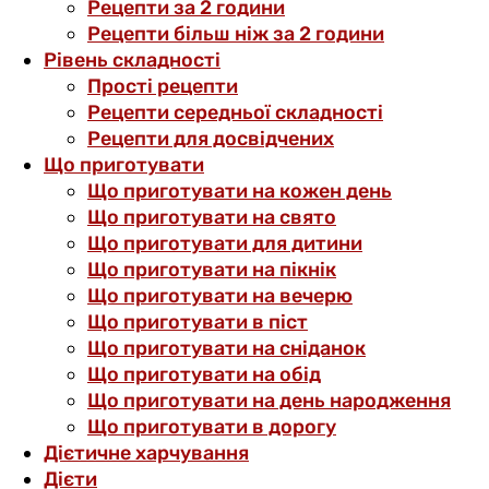
Рецепти за 2 години
Рецепти більш ніж за 2 години
Рівень складності
Прості рецепти
Рецепти середньої складності
Рецепти для досвідчених
Що приготувати
Що приготувати на кожен день
Що приготувати на свято
Що приготувати для дитини
Що приготувати на пікнік
Що приготувати на вечерю
Що приготувати в піст
Що приготувати на сніданок
Що приготувати на обід
Що приготувати на день народження
Що приготувати в дорогу
Дієтичне харчування
Дієти