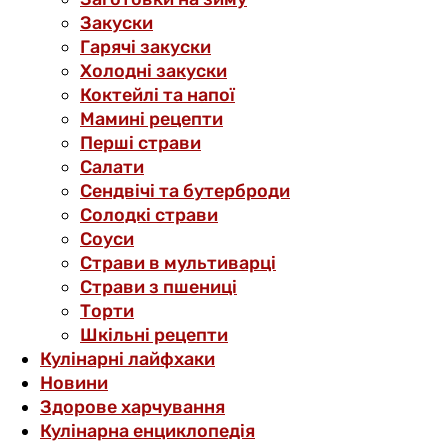
Закуски
Гарячі закуски
Холодні закуски
Коктейлі та напої
Мамині рецепти
Перші страви
Салати
Сендвічі та бутерброди
Солодкі страви
Соуси
Страви в мультиварці
Страви з пшениці
Торти
Шкільні рецепти
Кулінарні лайфхаки
Новини
Здорове харчування
Кулінарна енциклопедія