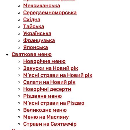
Мексиканська
Середземноморська
Східна
Тайська
Українська
Французька
Японська
Святкове меню
Новорічне меню
Закуски на Новий рік
М’ясні страви на Новий рік
Салати на Новий рік
Новорічні десерти
Різдвяне меню
М’ясні страви на Різдво
Великоднє меню
Меню на Масляну
Страви на Святвечір