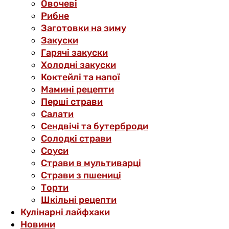
Овочеві
Рибне
Заготовки на зиму
Закуски
Гарячі закуски
Холодні закуски
Коктейлі та напої
Мамині рецепти
Перші страви
Салати
Сендвічі та бутерброди
Солодкі страви
Соуси
Страви в мультиварці
Страви з пшениці
Торти
Шкільні рецепти
Кулінарні лайфхаки
Новини