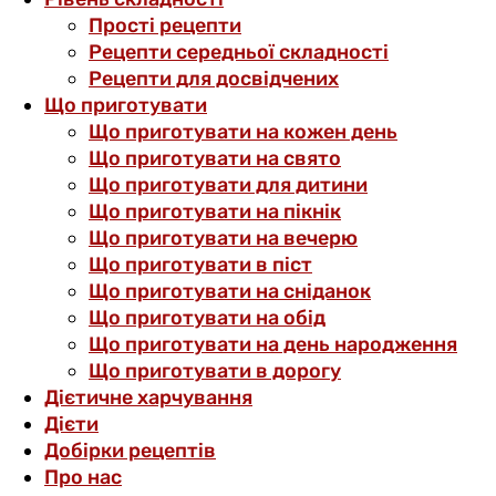
Прості рецепти
Рецепти середньої складності
Рецепти для досвідчених
Що приготувати
Що приготувати на кожен день
Що приготувати на свято
Що приготувати для дитини
Що приготувати на пікнік
Що приготувати на вечерю
Що приготувати в піст
Що приготувати на сніданок
Що приготувати на обід
Що приготувати на день народження
Що приготувати в дорогу
Дієтичне харчування
Дієти
Добірки рецептів
Про нас