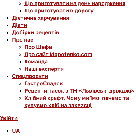
Що приготувати на день народження
Що приготувати в дорогу
Дієтичне харчування
Дієти
Добірки рецептів
Про нас
Про Шефа
Про сайт klopotenko.com
Команда
Наші експерти
Спецпроєкти
ГастроСпадок
Рецепти пасок з ТМ «Львівські дріжджі»
Хлібний крафт. Чому ми їмо, печемо та
купуємо хліб на заквасці
Увійти
UA