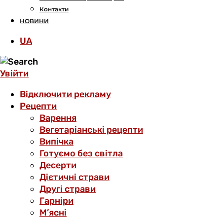
Контакти
НОВИНИ
UA
Увійти
Відключити рекламу
Рецепти
Варення
Вегетаріанські рецепти
Випічка
Готуємо без світла
Десерти
Дієтичні страви
Другі страви
Гарніри
М’ясні