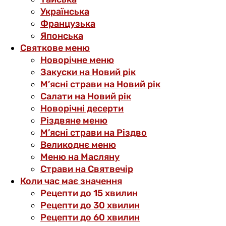
Українська
Французька
Японська
Святкове меню
Новорічне меню
Закуски на Новий рік
М’ясні страви на Новий рік
Салати на Новий рік
Новорічні десерти
Різдвяне меню
М’ясні страви на Різдво
Великоднє меню
Меню на Масляну
Страви на Святвечір
Коли час має значення
Рецепти до 15 хвилин
Рецепти до 30 хвилин
Рецепти до 60 хвилин