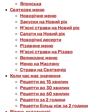
Японська
Святкове меню
Новорічне меню
Закуски на Новий рік
М’ясні страви на Новий рік
Салати на Новий рік
Новорічні десерти
Різдвяне меню
М’ясні страви на Різдво
Великоднє меню
Меню на Масляну
Страви на Святвечір
Коли час має значення
Рецепти до 15 хвилин
Рецепти до 30 хвилин
Рецепти до 60 хвилин
Рецепти за 2 години
Рецепти більш ніж за 2 години
Рівень складності