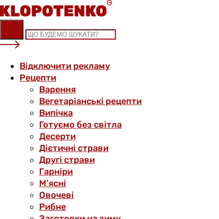
Skip
to
content
Відключити рекламу
Рецепти
Варення
Вегетаріанські рецепти
Випічка
Готуємо без світла
Десерти
Дієтичні страви
Другі страви
Гарніри
М’ясні
Овочеві
Рибне
Заготовки на зиму