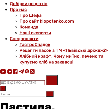
Добірки рецептів
Про нас
Про Шефа
Про сайт klopotenko.com
Команда
Наші експерти
Спецпроєкти
ГастроСпадок
Рецепти пасок з ТМ «Львівські дріжджі»
Хлібний крафт. Чому ми їмо, печемо та
купуємо хліб на заквасці
×
Пастила.