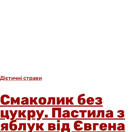
Дієтичні страви
Смаколик без
цукру. Пастила з
яблук від Євгена