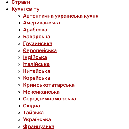
Страви
Кухні світу
Автентична українська кухня
Американська
Арабська
Баварська
Грузинська
Європейська
Індійська
Італійська
Китайська
Корейська
Кримськотатарська
Мексиканська
Середземноморська
Східна
Тайська
Українська
Французька