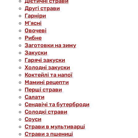
Дієтичні страви
Другі страви
Гарніри
М’ясні
Овочеві
Рибне
Заготовки на зиму
Закуски
Гарячі закуски
Холодні закуски
Коктейлі та напої
Мамині рецепти
Перші страви
Салати
Сендвічі та бутерброди
Солодкі страви
Соуси
Страви в мультиварці
Страви з пшениці