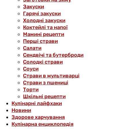
Закуски
Гарячі закуски
Холодні закуски
Коктейлі та напої
Мамині рецепти
Перші страви
Салати
Сендвічі та бутерброди
Солодкі страви
Соуси
Страви в мультиварці
Страви з пшениці
Торти
Шкільні рецепти
Кулінарні лайфхаки
Новини
Здорове харчування
Кулінарна енциклопедія