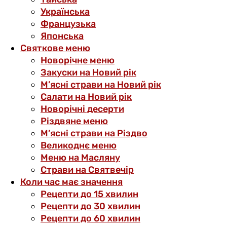
Українська
Французька
Японська
Святкове меню
Новорічне меню
Закуски на Новий рік
М’ясні страви на Новий рік
Салати на Новий рік
Новорічні десерти
Різдвяне меню
М’ясні страви на Різдво
Великоднє меню
Меню на Масляну
Страви на Святвечір
Коли час має значення
Рецепти до 15 хвилин
Рецепти до 30 хвилин
Рецепти до 60 хвилин