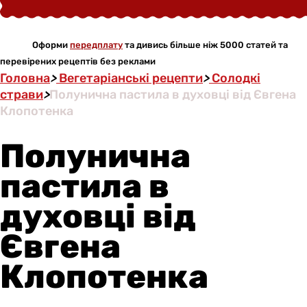
Оформи
передплату
та дивись більше ніж 5000 статей та
перевірених рецептів без реклами
Головна
>
Вегетаріанські рецепти
>
Солодкі
страви
>
Полунична пастила в духовці від Євгена
Клопотенка
Полунична
пастила в
духовці від
Євгена
Клопотенка