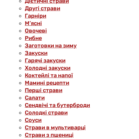
Дієтичні страви
Другі страви
Гарніри
М’ясні
Овочеві
Рибне
Заготовки на зиму
Закуски
Гарячі закуски
Холодні закуски
Коктейлі та напої
Мамині рецепти
Перші страви
Салати
Сендвічі та бутерброди
Солодкі страви
Соуси
Страви в мультиварці
Страви з пшениці