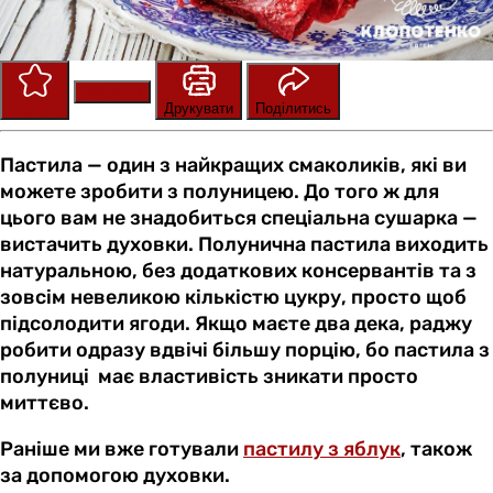
Зберегти
Оцінити
Друкувати
Поділитись
Пастила — один з найкращих смаколиків, які ви
можете зробити з полуницею. До того ж для
цього вам не знадобиться спеціальна сушарка —
вистачить духовки. Полунична пастила виходить
натуральною, без додаткових консервантів та з
зовсім невеликою кількістю цукру, просто щоб
підсолодити ягоди. Якщо маєте два дека, раджу
робити одразу вдвічі більшу порцію, бо пастила з
полуниці має властивість зникати просто
миттєво.
Раніше ми вже готували
пастилу з яблук
, також
за допомогою духовки.