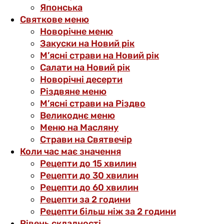
Японська
Святкове меню
Новорічне меню
Закуски на Новий рік
М’ясні страви на Новий рік
Салати на Новий рік
Новорічні десерти
Різдвяне меню
М’ясні страви на Різдво
Великоднє меню
Меню на Масляну
Страви на Святвечір
Коли час має значення
Рецепти до 15 хвилин
Рецепти до 30 хвилин
Рецепти до 60 хвилин
Рецепти за 2 години
Рецепти більш ніж за 2 години
Рівень складності