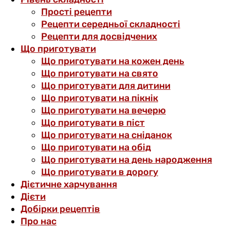
Прості рецепти
Рецепти середньої складності
Рецепти для досвідчених
Що приготувати
Що приготувати на кожен день
Що приготувати на свято
Що приготувати для дитини
Що приготувати на пікнік
Що приготувати на вечерю
Що приготувати в піст
Що приготувати на сніданок
Що приготувати на обід
Що приготувати на день народження
Що приготувати в дорогу
Дієтичне харчування
Дієти
Добірки рецептів
Про нас