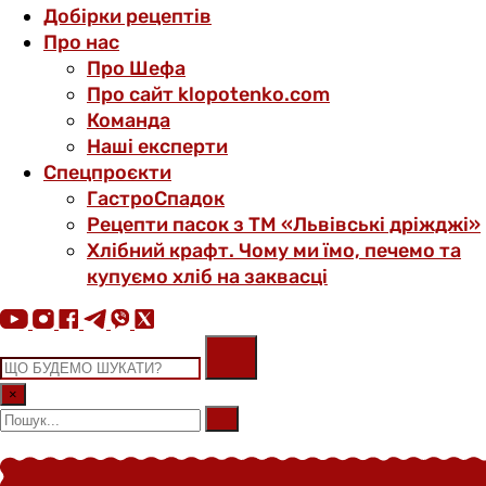
Добірки рецептів
Про нас
Про Шефа
Про сайт klopotenko.com
Команда
Наші експерти
Спецпроєкти
ГастроСпадок
Рецепти пасок з ТМ «Львівські дріжджі»
Хлібний крафт. Чому ми їмо, печемо та
купуємо хліб на заквасці
×