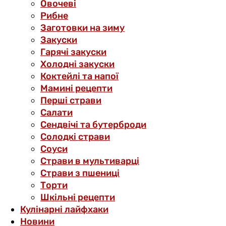
Овочеві
Рибне
Заготовки на зиму
Закуски
Гарячі закуски
Холодні закуски
Коктейлі та напої
Мамині рецепти
Перші страви
Салати
Сендвічі та бутерброди
Солодкі страви
Соуси
Страви в мультиварці
Страви з пшениці
Торти
Шкільні рецепти
Кулінарні лайфхаки
Новини