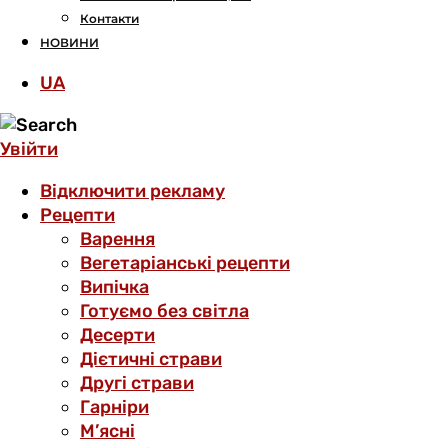
Контакти
НОВИНИ
UA
Увійти
Відключити рекламу
Рецепти
Варення
Вегетаріанські рецепти
Випічка
Готуємо без світла
Десерти
Дієтичні страви
Другі страви
Гарніри
М’ясні