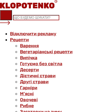
Skip
to
content
Відключити рекламу
Рецепти
Варення
Вегетаріанські рецепти
Випічка
Готуємо без світла
Десерти
Дієтичні страви
Другі страви
Гарніри
М’ясні
Овочеві
Рибне
Заготовки на зиму