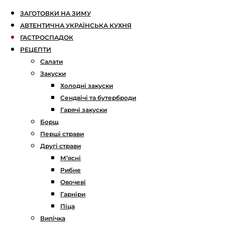
ЗАГОТОВКИ НА ЗИМУ
АВТЕНТИЧНА УКРАЇНСЬКА КУХНЯ
ГАСТРОСПАДОК
РЕЦЕПТИ
Салати
Закуски
Холодні закуски
Сендвічі та бутерброди
Гарячі закуски
Борщ
Перші страви
Другі страви
М’ясні
Рибне
Овочеві
Гарніри
Піца
Випічка