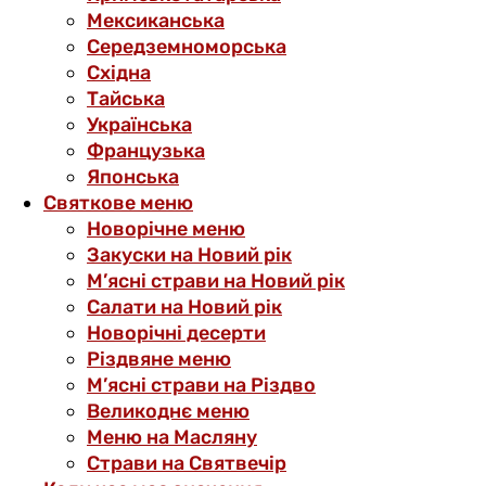
Мексиканська
Середземноморська
Східна
Тайська
Українська
Французька
Японська
Святкове меню
Новорічне меню
Закуски на Новий рік
М’ясні страви на Новий рік
Салати на Новий рік
Новорічні десерти
Різдвяне меню
М’ясні страви на Різдво
Великоднє меню
Меню на Масляну
Страви на Святвечір