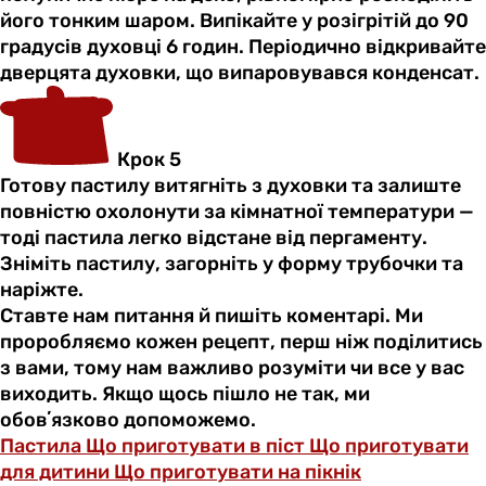
його тонким шаром. Випікайте у розігрітій до 90
градусів духовці 6 годин. Періодично відкривайте
дверцята духовки, що випаровувався конденсат.
Крок 5
Готову пастилу витягніть з духовки та залиште
повністю охолонути за кімнатної температури —
тоді пастила легко відстане від пергаменту.
Зніміть пастилу, загорніть у форму трубочки та
наріжте.
Ставте нам питання й пишіть коментарі. Ми
проробляємо кожен рецепт, перш ніж поділитись
з вами, тому нам важливо розуміти чи все у вас
виходить. Якщо щось пішло не так, ми
обовʼязково допоможемо.
Пастила
Що приготувати в піст
Що приготувати
для дитини
Що приготувати на пікнік