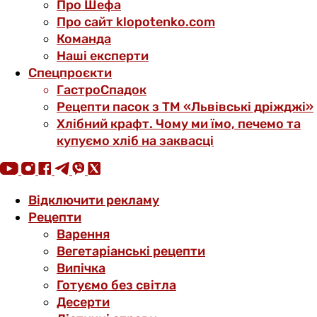
Про Шефа
Про сайт klopotenko.com
Команда
Наші експерти
Спецпроєкти
ГастроСпадок
Рецепти пасок з ТМ «Львівські дріжджі»
Хлібний крафт. Чому ми їмо, печемо та
купуємо хліб на заквасці
Відключити рекламу
Рецепти
Варення
Вегетаріанські рецепти
Випічка
Готуємо без світла
Десерти