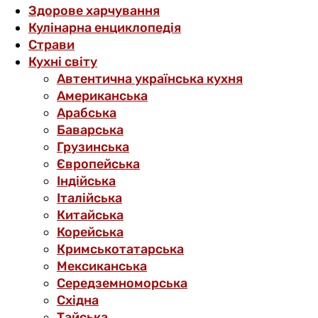
Здорове харчування
Кулінарна енциклопедія
Страви
Кухні світу
Автентична українська кухня
Американська
Арабська
Баварська
Грузинська
Європейська
Індійська
Італійська
Китайська
Корейська
Кримськотатарська
Мексиканська
Середземноморська
Східна
Тайська