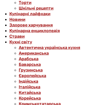
Торти
Шкільні рецепти
Кулінарні лайфхаки
Новини
Здорове харчування
Кулінарна енциклопедія
Страви
Кухні світу
Автентична українська кухня
Американська
Арабська
Баварська
Грузинська
Європейська
Індійська
Італійська
Китайська
Корейська
Кримськотатарська