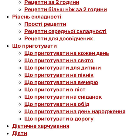
Рецепти за 2 години
Рецепти більш ніж за 2 години
Рівень складності
Прості рецепти
Рецепти середньої складності
Рецепти для досвідчених
Що приготувати
Що приготувати на кожен день
Що приготувати на свято
Що приготувати для дитини
Що приготувати на пікнік
Що приготувати на вечерю
Що приготувати в піст
Що приготувати на сніданок
Що приготувати на обід
Що приготувати на день народження
Що приготувати в дорогу
Дієтичне харчування
Дієти