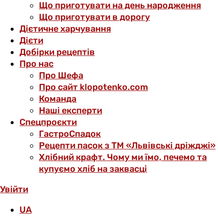
Що приготувати на день народження
Що приготувати в дорогу
Дієтичне харчування
Дієти
Добірки рецептів
Про нас
Про Шефа
Про сайт klopotenko.com
Команда
Наші експерти
Спецпроєкти
ГастроСпадок
Рецепти пасок з ТМ «Львівські дріжджі»
Хлібний крафт. Чому ми їмо, печемо та
купуємо хліб на заквасці
Увійти
UA