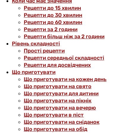
Коли час має значення
Рецепти до 15 хвилин
Рецепти до 30 хвилин
Рецепти до 60 хвилин
Рецепти за 2 години
Рецепти більш ніж за 2 години
Рівень складності
Прості рецепти
Рецепти середньої складності
Рецепти для досвідчених
Що приготувати
Що приготувати на кожен день
Що приготувати на свято
Що приготувати для дитини
Що приготувати на пікнік
Що приготувати на вечерю
Що приготувати в піст
Що приготувати на сніданок
Що приготувати на обід