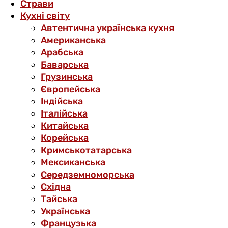
Страви
Кухні світу
Автентична українська кухня
Американська
Арабська
Баварська
Грузинська
Європейська
Індійська
Італійська
Китайська
Корейська
Кримськотатарська
Мексиканська
Середземноморська
Східна
Тайська
Українська
Французька