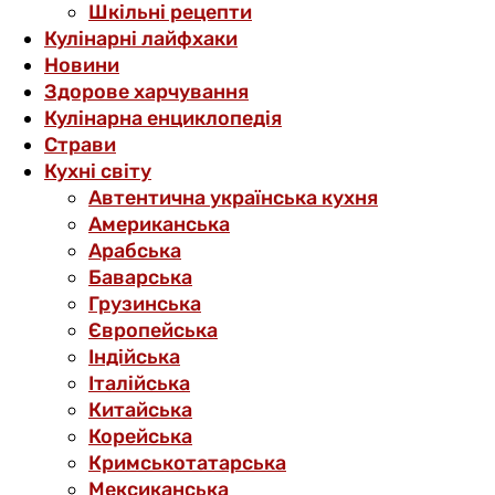
Шкільні рецепти
Кулінарні лайфхаки
Новини
Здорове харчування
Кулінарна енциклопедія
Страви
Кухні світу
Автентична українська кухня
Американська
Арабська
Баварська
Грузинська
Європейська
Індійська
Італійська
Китайська
Корейська
Кримськотатарська
Мексиканська