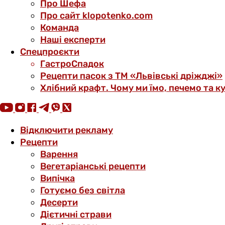
Про Шефа
Про сайт klopotenko.com
Команда
Наші експерти
Спецпроєкти
ГастроСпадок
Рецепти пасок з ТМ «Львівські дріжджі»
Хлібний крафт. Чому ми їмо, печемо та к
Відключити рекламу
Рецепти
Варення
Вегетаріанські рецепти
Випічка
Готуємо без світла
Десерти
Дієтичні страви