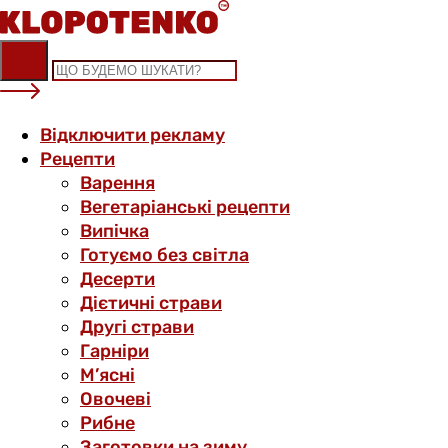
Skip
to
content
Відключити рекламу
Рецепти
Варення
Вегетаріанські рецепти
Випічка
Готуємо без світла
Десерти
Дієтичні страви
Другі страви
Гарніри
М’ясні
Овочеві
Рибне
Заготовки на зиму