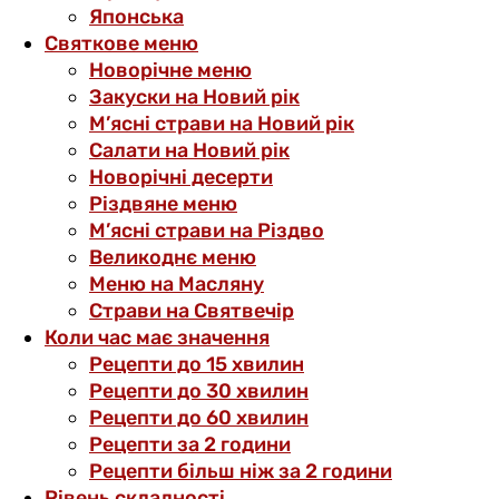
Японська
Святкове меню
Новорічне меню
Закуски на Новий рік
М’ясні страви на Новий рік
Салати на Новий рік
Новорічні десерти
Різдвяне меню
М’ясні страви на Різдво
Великоднє меню
Меню на Масляну
Страви на Святвечір
Коли час має значення
Рецепти до 15 хвилин
Рецепти до 30 хвилин
Рецепти до 60 хвилин
Рецепти за 2 години
Рецепти більш ніж за 2 години
Рівень складності