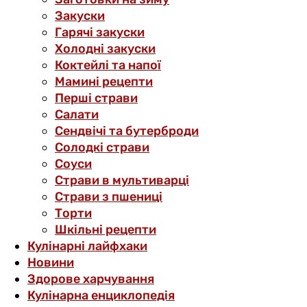
Закуски
Гарячі закуски
Холодні закуски
Коктейлі та напої
Мамині рецепти
Перші страви
Салати
Сендвічі та бутерброди
Солодкі страви
Соуси
Страви в мультиварці
Страви з пшениці
Торти
Шкільні рецепти
Кулінарні лайфхаки
Новини
Здорове харчування
Кулінарна енциклопедія