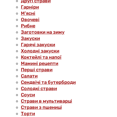
Другі страви
Гарніри
М’ясні
Овочеві
Рибне
Заготовки на зиму
Закуски
Гарячі закуски
Холодні закуски
Коктейлі та напої
Мамині рецепти
Перші страви
Салати
Сендвічі та бутерброди
Солодкі страви
Соуси
Страви в мультиварці
Страви з пшениці
Торти