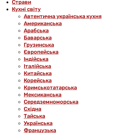
Страви
Кухні світу
Автентична українська кухня
Американська
Арабська
Баварська
Грузинська
Європейська
Індійська
Італійська
Китайська
Корейська
Кримськотатарська
Мексиканська
Середземноморська
Східна
Тайська
Українська
Французька