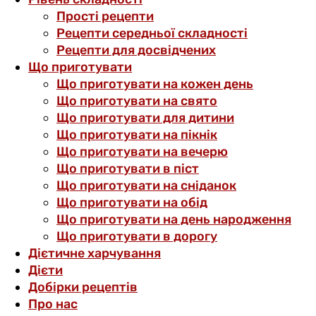
Прості рецепти
Рецепти середньої складності
Рецепти для досвідчених
Що приготувати
Що приготувати на кожен день
Що приготувати на свято
Що приготувати для дитини
Що приготувати на пікнік
Що приготувати на вечерю
Що приготувати в піст
Що приготувати на сніданок
Що приготувати на обід
Що приготувати на день народження
Що приготувати в дорогу
Дієтичне харчування
Дієти
Добірки рецептів
Про нас