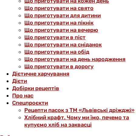
Що приготувати на кожен день
Що приготувати на свято
Що приготувати для дитини
Що приготувати на пікнік
Що приготувати на вечерю
Що приготувати в піст
Що приготувати на сніданок
Що приготувати на обід
Що приготувати на день народження
Що приготувати в дорогу
Дієтичне харчування
Дієти
Добірки рецептів
Про нас
Спецпроєкти
Рецепти пасок з ТМ «Львівські дріжджі»
Хлібний крафт. Чому ми їмо, печемо та
купуємо хліб на заквасці