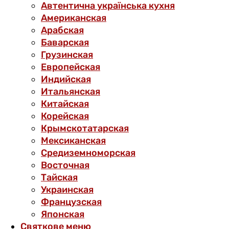
Автентична українська кухня
Американская
Арабская
Баварская
Грузинская
Европейская
Индийская
Итальянская
Китайская
Корейская
Крымскотатарская
Мексиканская
Средиземноморская
Восточная
Тайская
Украинская
Французская
Японская
Святкове меню