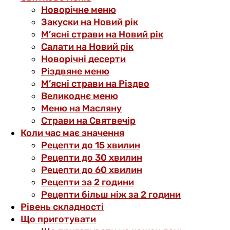
Новорічне меню
Закуски на Новий рік
М’ясні страви на Новий рік
Салати на Новий рік
Новорічні десерти
Різдвяне меню
М’ясні страви на Різдво
Великоднє меню
Меню на Масляну
Страви на Святвечір
Коли час має значення
Рецепти до 15 хвилин
Рецепти до 30 хвилин
Рецепти до 60 хвилин
Рецепти за 2 години
Рецепти більш ніж за 2 години
Рівень складності
Що приготувати