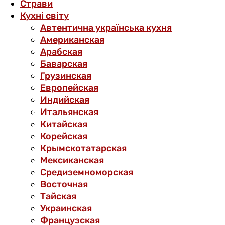
Страви
Кухні світу
Автентична українська кухня
Американская
Арабская
Баварская
Грузинская
Европейская
Индийская
Итальянская
Китайская
Корейская
Крымскотатарская
Мексиканская
Средиземноморская
Восточная
Тайская
Украинская
Французская