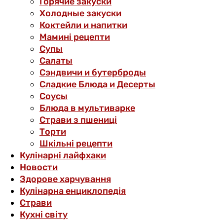
Горячие закуски
Холодные закуски
Коктейли и напитки
Мамині рецепти
Супы
Салаты
Сэндвичи и бутерброды
Сладкие Блюда и Десерты
Соусы
Блюда в мультиварке
Страви з пшениці
Торти
Шкільні рецепти
Кулінарні лайфхаки
Новости
Здорове харчування
Кулінарна енциклопедія
Страви
Кухні світу