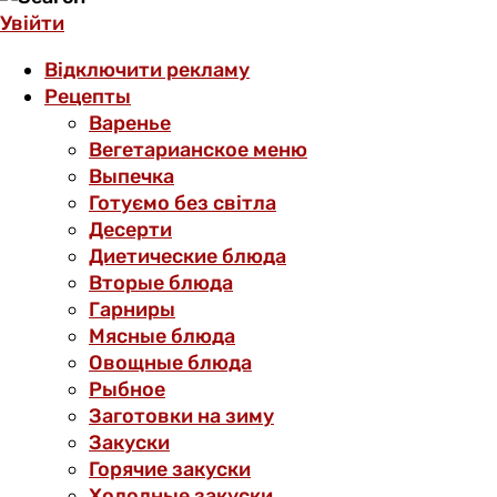
Увійти
Відключити рекламу
Рецепты
Варенье
Вегетарианское меню
Выпечка
Готуємо без світла
Десерти
Диетические блюда
Вторые блюда
Гарниры
Мясные блюда
Овощные блюда
Рыбное
Заготовки на зиму
Закуски
Горячие закуски
Холодные закуски