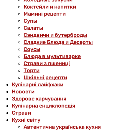
Коктейли и напитки
Мамині рецепти
Супы
Салаты
Сэндвичи и бутерброды
Сладкие Блюда и Десерты
Соусы
Блюда в мультиварке
Страви з пшениці
Торти
Шкільні рецепти
Кулінарні лайфхаки
Новости
Здорове харчування
Кулінарна енциклопедія
Страви
Кухні світу
Автентична українська кухня