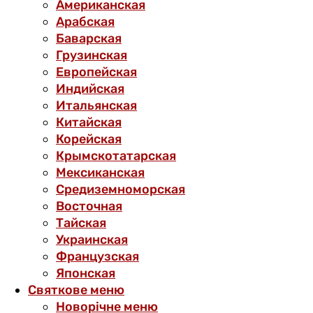
Американская
Арабская
Баварская
Грузинская
Европейская
Индийская
Итальянская
Китайская
Корейская
Крымскотатарская
Мексиканская
Средиземноморская
Восточная
Тайская
Украинская
Французская
Японская
Святкове меню
Новорічне меню