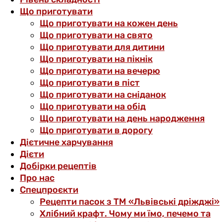
Що приготувати
Що приготувати на кожен день
Що приготувати на свято
Що приготувати для дитини
Що приготувати на пікнік
Що приготувати на вечерю
Що приготувати в піст
Що приготувати на сніданок
Що приготувати на обід
Що приготувати на день народження
Що приготувати в дорогу
Дієтичне харчування
Дієти
Добірки рецептів
Про нас
Спецпроєкти
Рецепти пасок з ТМ «Львівські дріжджі»
Хлібний крафт. Чому ми їмо, печемо та