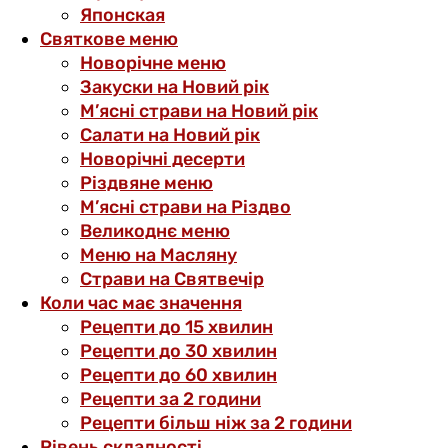
Японская
Святкове меню
Новорічне меню
Закуски на Новий рік
М’ясні страви на Новий рік
Салати на Новий рік
Новорічні десерти
Різдвяне меню
М’ясні страви на Різдво
Великоднє меню
Меню на Масляну
Страви на Святвечір
Коли час має значення
Рецепти до 15 хвилин
Рецепти до 30 хвилин
Рецепти до 60 хвилин
Рецепти за 2 години
Рецепти більш ніж за 2 години
Рівень складності