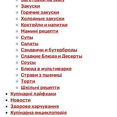
Закуски
Горячие закуски
Холодные закуски
Коктейли и напитки
Мамині рецепти
Супы
Салаты
Сэндвичи и бутерброды
Сладкие Блюда и Десерты
Соусы
Блюда в мультиварке
Страви з пшениці
Торти
Шкільні рецепти
Кулінарні лайфхаки
Новости
Здорове харчування
Кулінарна енциклопедія