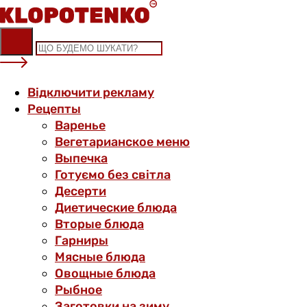
Skip
to
content
Відключити рекламу
Рецепты
Варенье
Вегетарианское меню
Выпечка
Готуємо без світла
Десерти
Диетические блюда
Вторые блюда
Гарниры
Мясные блюда
Овощные блюда
Рыбное
Заготовки на зиму