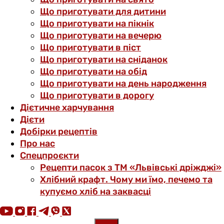
Що приготувати для дитини
Що приготувати на пікнік
Що приготувати на вечерю
Що приготувати в піст
Що приготувати на сніданок
Що приготувати на обід
Що приготувати на день народження
Що приготувати в дорогу
Дієтичне харчування
Дієти
Добірки рецептів
Про нас
Спецпроєкти
Рецепти пасок з ТМ «Львівські дріжджі»
Хлібний крафт. Чому ми їмо, печемо та
купуємо хліб на заквасці