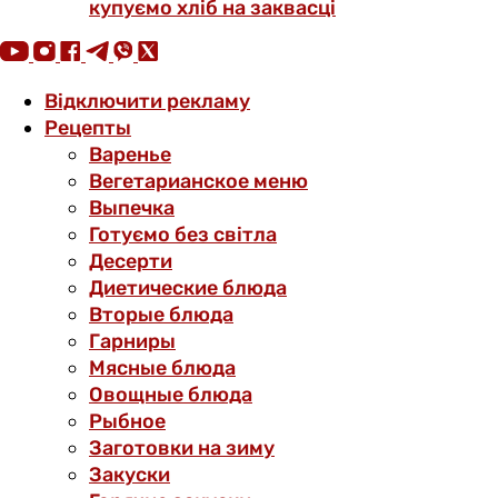
купуємо хліб на заквасці
Відключити рекламу
Рецепты
Варенье
Вегетарианское меню
Выпечка
Готуємо без світла
Десерти
Диетические блюда
Вторые блюда
Гарниры
Мясные блюда
Овощные блюда
Рыбное
Заготовки на зиму
Закуски