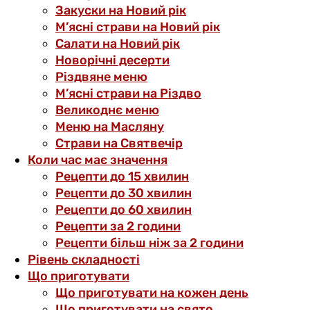
Закуски на Новий рік
М’ясні страви на Новий рік
Салати на Новий рік
Новорічні десерти
Різдвяне меню
М’ясні страви на Різдво
Великоднє меню
Меню на Масляну
Страви на Святвечір
Коли час має значення
Рецепти до 15 хвилин
Рецепти до 30 хвилин
Рецепти до 60 хвилин
Рецепти за 2 години
Рецепти більш ніж за 2 години
Рівень складності
Що приготувати
Що приготувати на кожен день
Що приготувати на свято