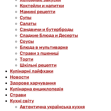
Коктейли и напитки
Мамині рецепти
Супы
Салаты
Сэндвичи и бутерброды
Сладкие Блюда и Десерты
Соусы
Блюда в мультиварке
Страви з пшениці
Торти
Шкільні рецепти
Кулінарні лайфхаки
Новости
Здорове харчування
Кулінарна енциклопедія
Страви
Кухні світу
Автентична українська кухня