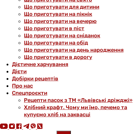
Що приготувати для дитини
Що приготувати на пікнік
Що приготувати на вечерю
Що приготувати в піст
Що приготувати на сніданок
Що приготувати на обід
Що приготувати на день народження
Що приготувати в дорогу
Дієтичне харчування
Дієти
Добірки рецептів
Про нас
Спецпроєкти
Рецепти пасок з ТМ «Львівські дріжджі»
Хлібний крафт. Чому ми їмо, печемо та
купуємо хліб на заквасці