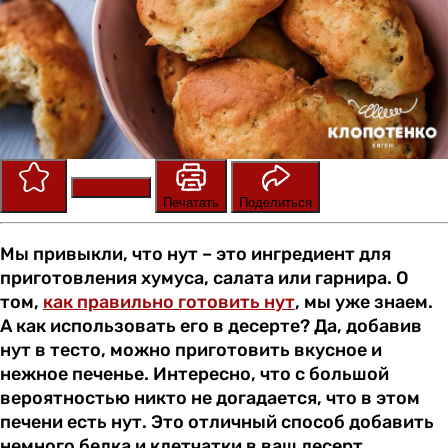
Сохранить
Оценить
Печатать
Поделиться
Мы привыкли, что нут – это ингредиент для
приготовления хумуса, салата или гарнира. О
том,
как правильно готовить нут
, мы уже знаем.
А как использовать его в десерте? Да, добавив
нут в тесто, можно приготовить вкусное и
нежное печенье. Интересно, что с большой
вероятностью никто не догадается, что в этом
печени есть нут. Это отличный способ добавить
немного белка и клетчатки в ваш десерт.