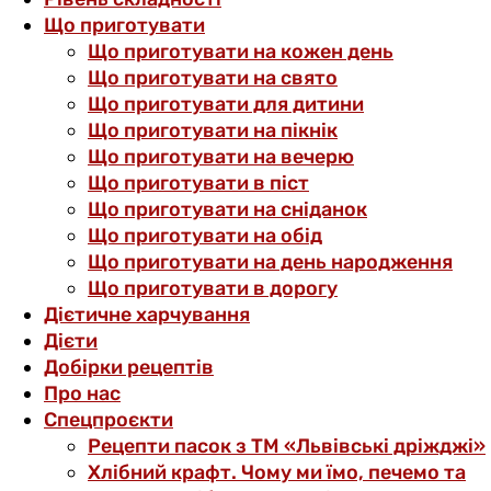
Що приготувати
Що приготувати на кожен день
Що приготувати на свято
Що приготувати для дитини
Що приготувати на пікнік
Що приготувати на вечерю
Що приготувати в піст
Що приготувати на сніданок
Що приготувати на обід
Що приготувати на день народження
Що приготувати в дорогу
Дієтичне харчування
Дієти
Добірки рецептів
Про нас
Спецпроєкти
Рецепти пасок з ТМ «Львівські дріжджі»
Хлібний крафт. Чому ми їмо, печемо та