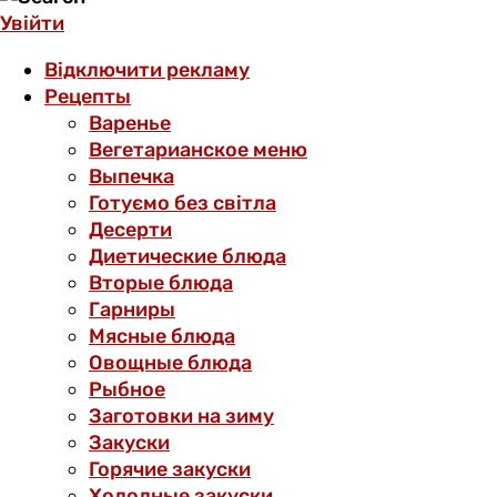
Увійти
Відключити рекламу
Рецепты
Варенье
Вегетарианское меню
Выпечка
Готуємо без світла
Десерти
Диетические блюда
Вторые блюда
Гарниры
Мясные блюда
Овощные блюда
Рыбное
Заготовки на зиму
Закуски
Горячие закуски
Холодные закуски