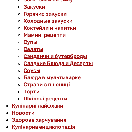
Закуски
Горячие закуски
Холодные закуски
Коктейли и напитки
Мамині рецепти
Супы
Салаты
Сэндвичи и бутерброды
Сладкие Блюда и Десерты
Соусы
Блюда в мультиварке
Страви з пшениці
Торти
Шкільні рецепти
Кулінарні лайфхаки
Новости
Здорове харчування
Кулінарна енциклопедія