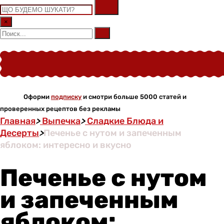
×
Оформи
подписку
и смотри больше 5000 статей и
проверенных рецептов без рекламы
Главная
>
Выпечка
>
Сладкие Блюда и
Десерты
>
Печенье с нутом и запеченным
яблоком: интересно и вкусно
Печенье с нутом
и запеченным
яблоком: