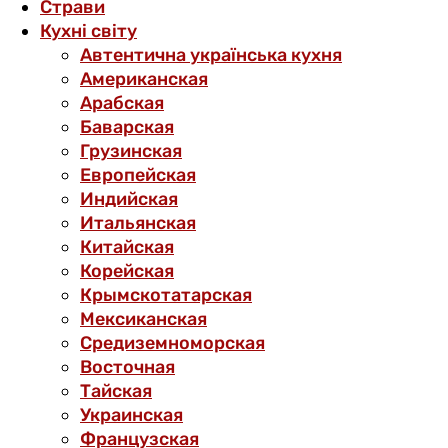
Страви
Кухні світу
Автентична українська кухня
Американская
Арабская
Баварская
Грузинская
Европейская
Индийская
Итальянская
Китайская
Корейская
Крымскотатарская
Мексиканская
Средиземноморская
Восточная
Тайская
Украинская
Французская