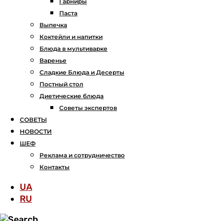
Гарниры
Паста
Выпечка
Коктейли и напитки
Блюда в мультиварке
Варенье
Сладкие Блюда и Десерты
Постный стол
Диетические блюда
Советы экспертов
СОВЕТЫ
НОВОСТИ
ШЕФ
Реклама и сотрудничество
Контакты
UA
RU