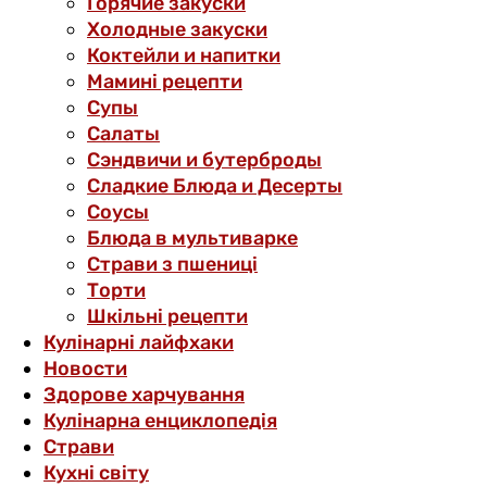
Горячие закуски
Холодные закуски
Коктейли и напитки
Мамині рецепти
Супы
Салаты
Сэндвичи и бутерброды
Сладкие Блюда и Десерты
Соусы
Блюда в мультиварке
Страви з пшениці
Торти
Шкільні рецепти
Кулінарні лайфхаки
Новости
Здорове харчування
Кулінарна енциклопедія
Страви
Кухні світу