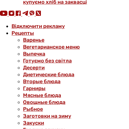
купуємо хліб на заквасці
Відключити рекламу
Рецепты
Варенье
Вегетарианское меню
Выпечка
Готуємо без світла
Десерти
Диетические блюда
Вторые блюда
Гарниры
Мясные блюда
Овощные блюда
Рыбное
Заготовки на зиму
Закуски