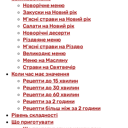
Новорічне меню
Закуски на Новий рік
М’ясні страви на Новий рік
Салати на Новий рік
Новорічні десерти
Різдвяне меню
М’ясні страви на Різдво
Великоднє меню
Меню на Масляну
Страви на Святвечір
Коли час має значення
Рецепти до 15 хвилин
Рецепти до 30 хвилин
Рецепти до 60 хвилин
Рецепти за 2 години
Рецепти більш ніж за 2 години
Рівень складності
Що приготувати