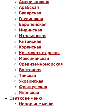
Американская
Арабская
Баварская
Грузинская
Европейская
Индийская
Итальянская
Китайская
Корейская
Крымскотатарская
Мексиканская
Средиземноморская
Восточная
Тайская
Украинская
Французская
Японская
Святкове меню
Новорічне меню