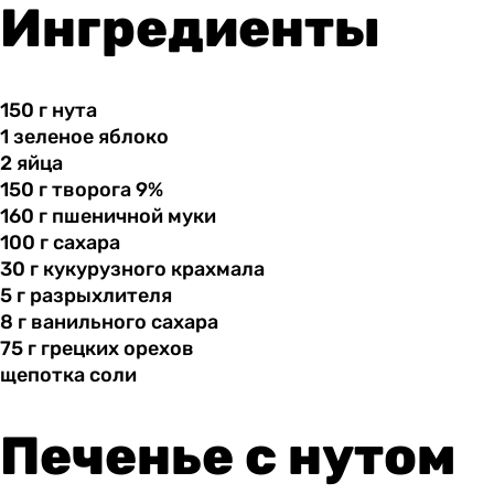
Ингредиенты
150 г
нута
1 зеленое
яблоко
2 яйца
150 г
творога
9%
160 г
пшеничной
муки
100 г
сахара
30 г
кукурузного
крахмала
5 г
разрыхлителя
8 г
ванильного
сахара
75 г
грецких
орехов
щепотка соли
Печенье с нутом