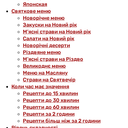
Японская
Святкове меню
Новорічне меню
Закуски на Новий рік
М’ясні страви на Новий рік
Салати на Новий рік
Новорічні десерти
Різдвяне меню
М’ясні страви на Різдво
Великоднє меню
Меню на Масляну
Страви на Святвечір
Коли час має значення
Рецепти до 15 хвилин
Рецепти до 30 хвилин
Рецепти до 60 хвилин
Рецепти за 2 години
Рецепти більш ніж за 2 години
Рівень складності