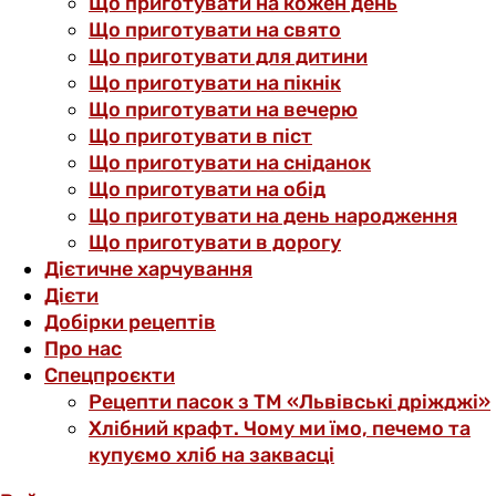
Що приготувати на кожен день
Що приготувати на свято
Що приготувати для дитини
Що приготувати на пікнік
Що приготувати на вечерю
Що приготувати в піст
Що приготувати на сніданок
Що приготувати на обід
Що приготувати на день народження
Що приготувати в дорогу
Дієтичне харчування
Дієти
Добірки рецептів
Про нас
Спецпроєкти
Рецепти пасок з ТМ «Львівські дріжджі»
Хлібний крафт. Чому ми їмо, печемо та
купуємо хліб на заквасці