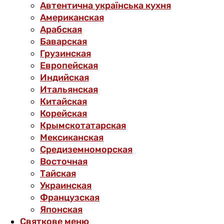
Автентична українська кухня
Американская
Арабская
Баварская
Грузинская
Европейская
Индийская
Итальянская
Китайская
Корейская
Крымскотатарская
Мексиканская
Средиземноморская
Восточная
Тайская
Украинская
Французская
Японская
Святкове меню