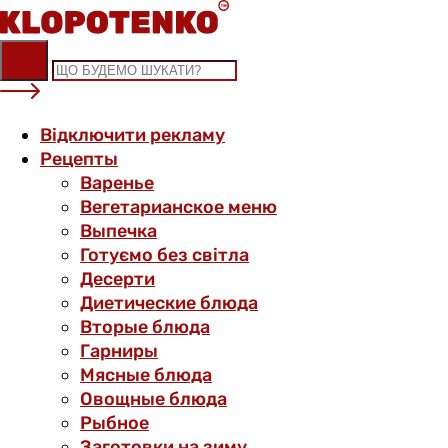
Skip
to
content
Відключити рекламу
Рецепты
Варенье
Вегетарианское меню
Выпечка
Готуємо без світла
Десерти
Диетические блюда
Вторые блюда
Гарниры
Мясные блюда
Овощные блюда
Рыбное
Заготовки на зиму