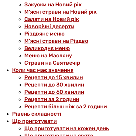
Закуски на Новий рік
М’ясні страви на Новий рік
Салати на Новий рік
Новорічні десерти
Різдвяне меню
М’ясні страви на Різдво
Великоднє меню
Меню на Масляну
Страви на Святвечір
Коли час має значення
Рецепти до 15 хвилин
Рецепти до 30 хвилин
Рецепти до 60 хвилин
Рецепти за 2 години
Рецепти більш ніж за 2 години
Рівень складності
Що приготувати
Що приготувати на кожен день
Що приготувати на свято