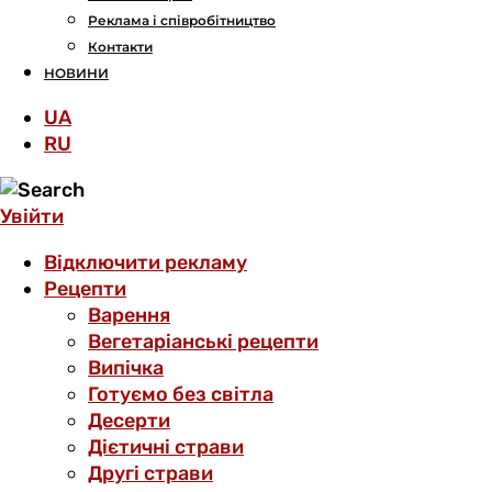
Реклама і співробітництво
Контакти
НОВИНИ
UA
RU
Увійти
Відключити рекламу
Рецепти
Варення
Вегетаріанські рецепти
Випічка
Готуємо без світла
Десерти
Дієтичні страви
Другі страви