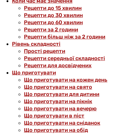
Коли час має значення
Рецепти до 15 хвилин
Рецепти до 30 хвилин
Рецепти до 60 хвилин
Рецепти за 2 години
Рецепти більш ніж за 2 години
Рівень складності
Прості рецепти
Рецепти середньої складності
Рецепти для досвідчених
Що приготувати
Що приготувати на кожен день
Що приготувати на свято
Що приготувати для дитини
Що приготувати на пікнік
Що приготувати на вечерю
Що приготувати в піст
Що приготувати на сніданок
Що приготувати на обід