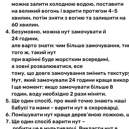
можна залити холодною водою, поставити
на великий вогонь і варити протягом 4-5
хвилин, потім зняти з вогню та залишити на
60 хвилин.
Безумовно
,
можна
нут
замочувати
й
24
години
,
але
варто
знати:
чим
більше
замочування
,
ти
того ж,
такий
нут
при
варінні
буде
жорстким
всередині
,
а
зовні
розвалюватися
, все
тому,
що
довге
замочування
змінить
текстур
Нут,
який
замочували
24
години
краще
викор
І
ще
момент:
якщо
замочувати більше 8
годин, воду
необхідно
2 рази
міняти
.
Ще один спосіб, про який точно знають наші
бабусі та мами – варити нут в скороварці.
Помішувати
нут краще
дерев’яною
ложкою,
Ще
один
спосіб
варити
нут –
робити
це
в
мультиварці
.
Викласти
нут в