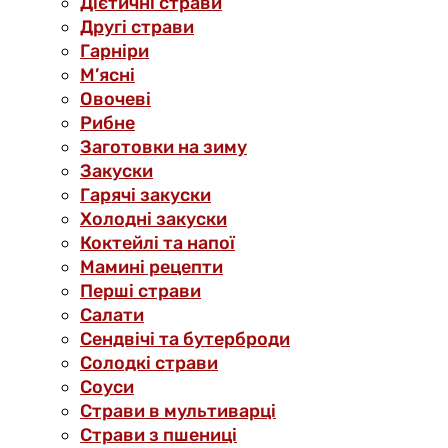
Дієтичні страви
Другі страви
Гарніри
М’ясні
Овочеві
Рибне
Заготовки на зиму
Закуски
Гарячі закуски
Холодні закуски
Коктейлі та напої
Мамині рецепти
Перші страви
Салати
Сендвічі та бутерброди
Солодкі страви
Соуси
Страви в мультиварці
Страви з пшениці