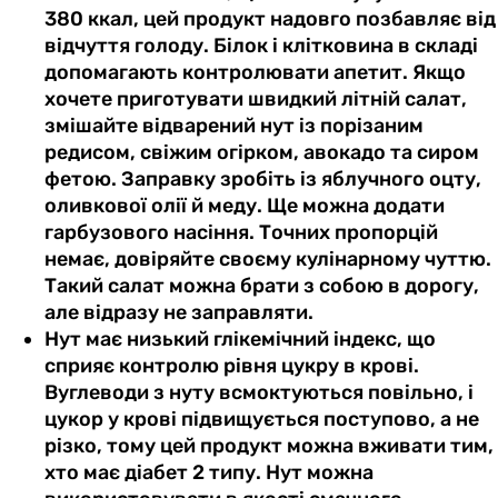
380 ккал, цей продукт надовго позбавляє від
відчуття голоду. Білок і клітковина в складі
допомагають контролювати апетит. Якщо
хочете приготувати швидкий літній салат,
змішайте відварений нут із порізаним
редисом, свіжим огірком, авокадо та сиром
фетою. Заправку зробіть із яблучного оцту,
оливкової олії й меду. Ще можна додати
гарбузового насіння. Точних пропорцій
немає, довіряйте своєму кулінарному чуттю.
Такий салат можна брати з собою в дорогу,
але відразу не заправляти.
Нут має низький глікемічний індекс, що
сприяє контролю рівня цукру в крові.
Вуглеводи з нуту всмоктуються повільно, і
цукор у крові підвищується поступово, а не
різко, тому цей продукт можна вживати тим,
хто має діабет 2 типу. Нут можна