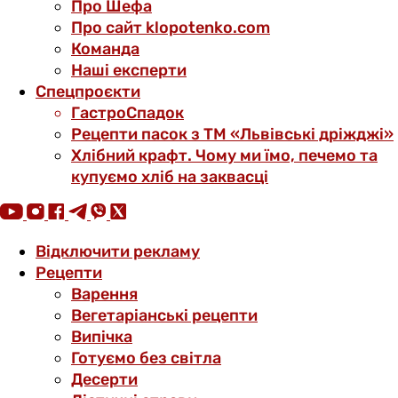
Про Шефа
Про сайт klopotenko.com
Команда
Наші експерти
Спецпроєкти
ГастроСпадок
Рецепти пасок з ТМ «Львівські дріжджі»
Хлібний крафт. Чому ми їмо, печемо та
купуємо хліб на заквасці
Відключити рекламу
Рецепти
Варення
Вегетаріанські рецепти
Випічка
Готуємо без світла
Десерти