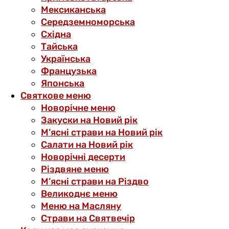
Мексиканська
Середземноморська
Східна
Тайська
Українська
Французька
Японська
Святкове меню
Новорічне меню
Закуски на Новий рік
М’ясні страви на Новий рік
Салати на Новий рік
Новорічні десерти
Різдвяне меню
М’ясні страви на Різдво
Великоднє меню
Меню на Масляну
Страви на Святвечір