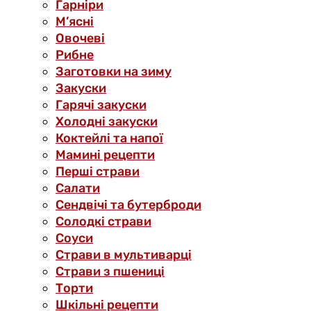
Гарніри
М’ясні
Овочеві
Рибне
Заготовки на зиму
Закуски
Гарячі закуски
Холодні закуски
Коктейлі та напої
Мамині рецепти
Перші страви
Салати
Сендвічі та бутерброди
Солодкі страви
Соуси
Страви в мультиварці
Страви з пшениці
Торти
Шкільні рецепти