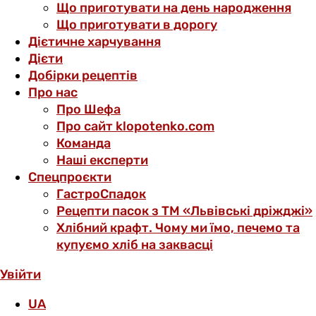
Що приготувати на день народження
Що приготувати в дорогу
Дієтичне харчування
Дієти
Добірки рецептів
Про нас
Про Шефа
Про сайт klopotenko.com
Команда
Наші експерти
Спецпроєкти
ГастроСпадок
Рецепти пасок з ТМ «Львівські дріжджі»
Хлібний крафт. Чому ми їмо, печемо та
купуємо хліб на заквасці
Увійти
UA