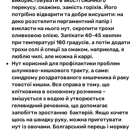
використовувати в якості смачного
перекусу, скажімо, замість горіхів. Його
потрібно відварити та добре висушити: на
деко розстелити пергаментний папір і
викласти на нього нут, скропити трохи
оливковою олією. Запікати 40-45 хвилин
при температурі 180 градусів, а потім додати
трохи солі й спеції за смаком, наприклад, я
люблю чилі, але можна й каррі.
Нут корисний для профілактики проблем
шлунково-кишкового тракту, а саме:
синдрому роздратованого кишечника й раку
товстої кишки. Вся справа в тому, що
клітковина в основному розчинна –
змішується з водою й утворюється
гелевидний речовина, що допомагає
запобігти зростанню бактерій. Якщо хочете
щось на швидку руку, можна приготувати
нут із овочами. Болгарський перець і моркву