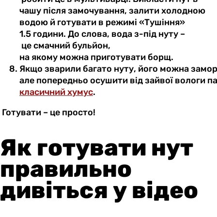
чашу
після
замочування
,
залити
холодною
водою й готувати в
режимі
«Тушіння»
1.5 години. До слова, вода з-під нуту –
це
смачний
бульйон
,
на
якому
можна
приготувати
борщ.
Якщо
зварили
багато
нуту,
його
можна
замор
але
попередньо
осушити
від
зайвої
вологи
п
класичний хумус
.
Готувати –
це просто!
Як готувати нут
правильно
дивіться у відео