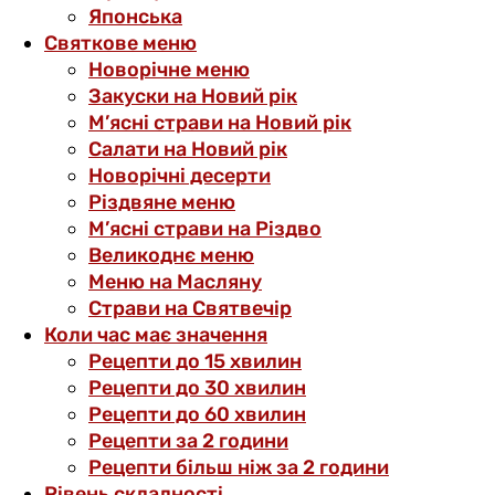
Японська
Святкове меню
Новорічне меню
Закуски на Новий рік
М’ясні страви на Новий рік
Салати на Новий рік
Новорічні десерти
Різдвяне меню
М’ясні страви на Різдво
Великоднє меню
Меню на Масляну
Страви на Святвечір
Коли час має значення
Рецепти до 15 хвилин
Рецепти до 30 хвилин
Рецепти до 60 хвилин
Рецепти за 2 години
Рецепти більш ніж за 2 години
Рівень складності