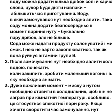
воду
можна
додати
кілька
дрібок
солі
й
харчо
слова,
цукор
буде
діяти
навпаки
–
збільшить
час
приготування
. Воду,
в
якій
замочувався
нут
необхідно
злити
.
Так
соду
можна
додати
безпосередньо
в
момент
варіння
нуту – буквально
пару дрібок, але не більше.
Сода
може
надати
продукту
солонуватий
і
м
смак. І нею не
варто
захоплюватися
, так як
вона
руйнує
вітаміни
групи
В.
Після замочування нут необхідно залити хо
водою, почекати,
коли закипить, зробити маленький вогонь і в
яку необхідно знімати.
Дуже важливий момент – миску з нутом
необхідно ставити в холодильник, щоб він не
заграв при кімнатній температурі, особливо,
це стосується спекотної пори року. Якщо
хочете скоротити час замочування, нут