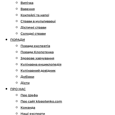
Випічка
Варення
Коктейлі та напої
Страви в мультиварці
Дієтичні страви
Солодкі страви
ПОРАДИ
Поради експертів
Поради Клопотенка
Здорове харчування
Кулінарна енциклопедія
Кулінарний довідник
Добірки
Дієти
ПРО НАС
Про Шефа
Про сайт klopotenko.com
Команда
Наші експерти