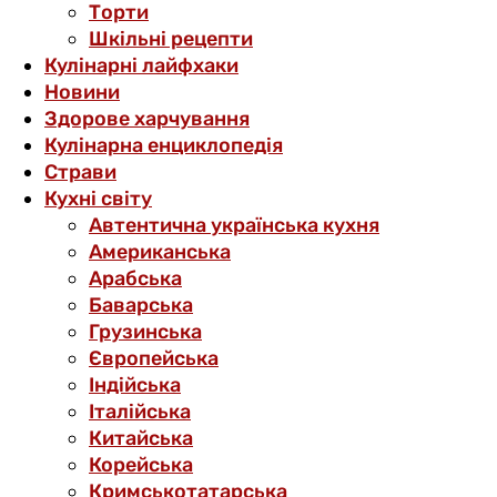
Торти
Шкільні рецепти
Кулінарні лайфхаки
Новини
Здорове харчування
Кулінарна енциклопедія
Страви
Кухні світу
Автентична українська кухня
Американська
Арабська
Баварська
Грузинська
Європейська
Індійська
Італійська
Китайська
Корейська
Кримськотатарська