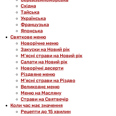
Східна
Тайська
Українська
Французька
Японська
Святкове меню
Новорічне меню
Закуски на Новий рік
М’ясні страви на Новий рік
Салати на Новий рік
Новорічні десерти
Різдвяне меню
М’ясні страви на Різдво
Великоднє меню
Меню на Масляну
Страви на Святвечір
Коли час має значення
Рецепти до 15 хвилин