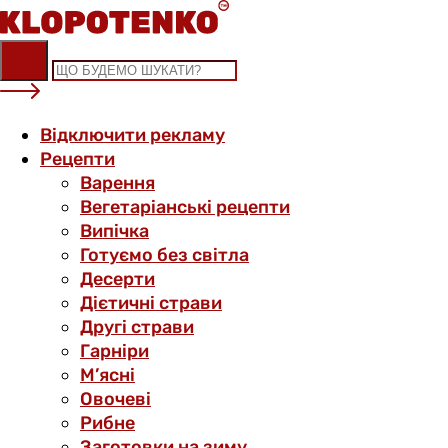
Skip
to
content
Відключити рекламу
Рецепти
Варення
Вегетаріанські рецепти
Випічка
Готуємо без світла
Десерти
Дієтичні страви
Другі страви
Гарніри
М’ясні
Овочеві
Рибне
Заготовки на зиму