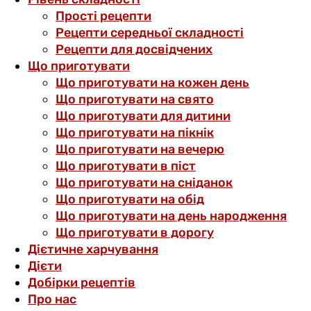
Прості рецепти
Рецепти середньої складності
Рецепти для досвідчених
Що приготувати
Що приготувати на кожен день
Що приготувати на свято
Що приготувати для дитини
Що приготувати на пікнік
Що приготувати на вечерю
Що приготувати в піст
Що приготувати на сніданок
Що приготувати на обід
Що приготувати на день народження
Що приготувати в дорогу
Дієтичне харчування
Дієти
Добірки рецептів
Про нас