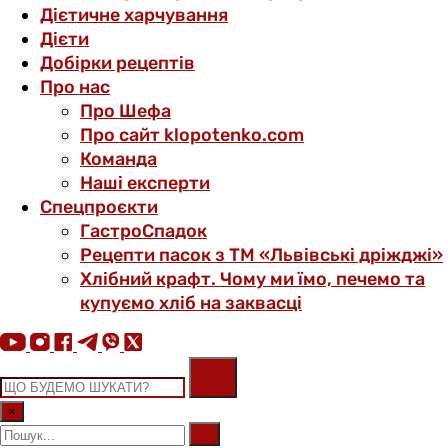
Дієтичне харчування
Дієти
Добірки рецептів
Про нас
Про Шефа
Про сайт klopotenko.com
Команда
Наші експерти
Спецпроєкти
ГастроСпадок
Рецепти пасок з ТМ «Львівські дріжджі»
Хлібний крафт. Чому ми їмо, печемо та
купуємо хліб на заквасці
×