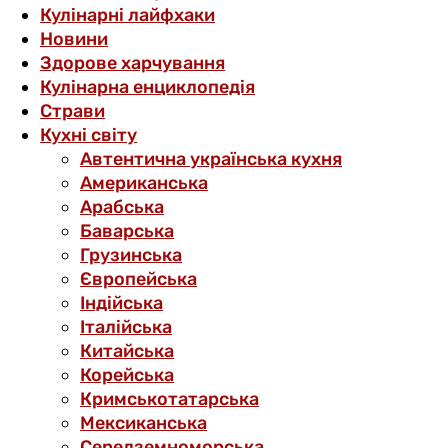
Кулінарні лайфхаки
Новини
Здорове харчування
Кулінарна енциклопедія
Страви
Кухні світу
Автентична українська кухня
Американська
Арабська
Баварська
Грузинська
Європейська
Індійська
Італійська
Китайська
Корейська
Кримськотатарська
Мексиканська
Середземноморська