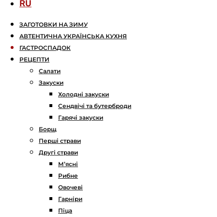
RU
ЗАГОТОВКИ НА ЗИМУ
АВТЕНТИЧНА УКРАЇНСЬКА КУХНЯ
ГАСТРОСПАДОК
РЕЦЕПТИ
Салати
Закуски
Холодні закуски
Сендвічі та бутерброди
Гарячі закуски
Борщ
Перші страви
Другі страви
М’ясні
Рибне
Овочеві
Гарніри
Піца