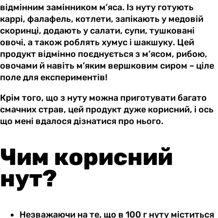
відмінним замінником м’яса. Із нуту готують
каррі, фалафель, котлети, запікають у медовій
скоринці, додають у салати, супи, тушковані
овочі, а також роблять хумус і шакшуку. Цей
продукт відмінно поєднується з м’ясом, рибою,
овочами й навіть м’яким вершковим сиром
–
ціле
поле для експериментів!
Крім того, що з нуту можна приготувати багато
смачних страв, цей продукт дуже корисний, і ось
що мені вдалося дізнатися про нього.
Чим корисний
нут?
Незважаючи на те, що в 100 г нуту міститься