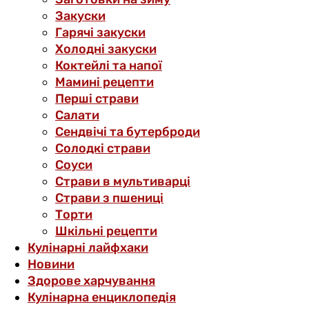
Закуски
Гарячі закуски
Холодні закуски
Коктейлі та напої
Мамині рецепти
Перші страви
Салати
Сендвічі та бутерброди
Солодкі страви
Соуси
Страви в мультиварці
Страви з пшениці
Торти
Шкільні рецепти
Кулінарні лайфхаки
Новини
Здорове харчування
Кулінарна енциклопедія