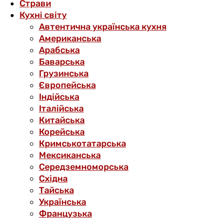
Страви
Кухні світу
Автентична українська кухня
Американська
Арабська
Баварська
Грузинська
Європейська
Індійська
Італійська
Китайська
Корейська
Кримськотатарська
Мексиканська
Середземноморська
Східна
Тайська
Українська
Французька