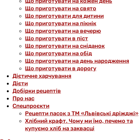
Що приготувати на кожен день
Що приготувати на свято
Що приготувати для дитини
Що приготувати на пікнік
Що приготувати на вечерю
Що приготувати в піст
Що приготувати на сніданок
Що приготувати на обід
Що приготувати на день народження
Що приготувати в дорогу
Дієтичне харчування
Дієти
Добірки рецептів
Про нас
Спецпроєкти
Рецепти пасок з ТМ «Львівські дріжджі»
Хлібний крафт. Чому ми їмо, печемо та
купуємо хліб на заквасці