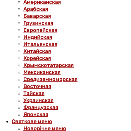
Американская
Арабская
Баварская
Грузинская
Европейская
Индийская
Итальянская
Китайская
Корейская
Крымскотатарская
Мексиканская
Средиземноморская
Восточная
Тайская
Украинская
Французская
Японская
Святкове меню
Новорічне меню