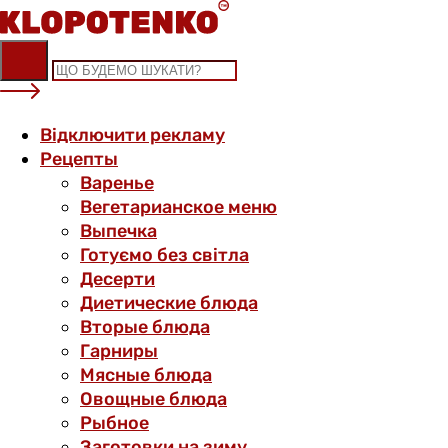
Skip
to
content
Відключити рекламу
Рецепты
Варенье
Вегетарианское меню
Выпечка
Готуємо без світла
Десерти
Диетические блюда
Вторые блюда
Гарниры
Мясные блюда
Овощные блюда
Рыбное
Заготовки на зиму