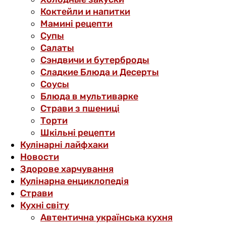
Коктейли и напитки
Мамині рецепти
Супы
Салаты
Сэндвичи и бутерброды
Сладкие Блюда и Десерты
Соусы
Блюда в мультиварке
Страви з пшениці
Торти
Шкільні рецепти
Кулінарні лайфхаки
Новости
Здорове харчування
Кулінарна енциклопедія
Страви
Кухні світу
Автентична українська кухня