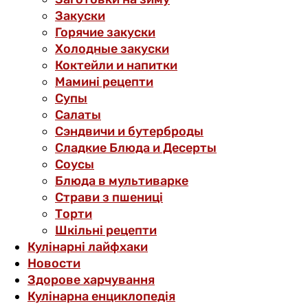
Закуски
Горячие закуски
Холодные закуски
Коктейли и напитки
Мамині рецепти
Супы
Салаты
Сэндвичи и бутерброды
Сладкие Блюда и Десерты
Соусы
Блюда в мультиварке
Страви з пшениці
Торти
Шкільні рецепти
Кулінарні лайфхаки
Новости
Здорове харчування
Кулінарна енциклопедія