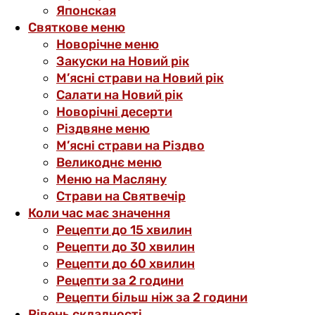
Японская
Святкове меню
Новорічне меню
Закуски на Новий рік
М’ясні страви на Новий рік
Салати на Новий рік
Новорічні десерти
Різдвяне меню
М’ясні страви на Різдво
Великоднє меню
Меню на Масляну
Страви на Святвечір
Коли час має значення
Рецепти до 15 хвилин
Рецепти до 30 хвилин
Рецепти до 60 хвилин
Рецепти за 2 години
Рецепти більш ніж за 2 години
Рівень складності