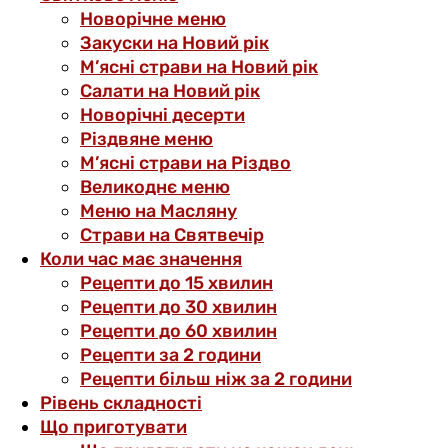
Новорічне меню
Закуски на Новий рік
М’ясні страви на Новий рік
Салати на Новий рік
Новорічні десерти
Різдвяне меню
М’ясні страви на Різдво
Великоднє меню
Меню на Масляну
Страви на Святвечір
Коли час має значення
Рецепти до 15 хвилин
Рецепти до 30 хвилин
Рецепти до 60 хвилин
Рецепти за 2 години
Рецепти більш ніж за 2 години
Рівень складності
Що приготувати