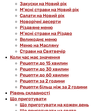
Закуски на Новий рік
М’ясні страви на Новий рік
Салати на Новий рік
Новорічні десерти
Різдвяне меню
М’ясні страви на Різдво
Великоднє меню
Меню на Масляну
Страви на Святвечір
Коли час має значення
Рецепти до 15 хвилин
Рецепти до 30 хвилин
Рецепти до 60 хвилин
Рецепти за 2 години
Рецепти більш ніж за 2 години
Рівень складності
Що приготувати
Що приготувати на кожен день
Що приготувати на свято