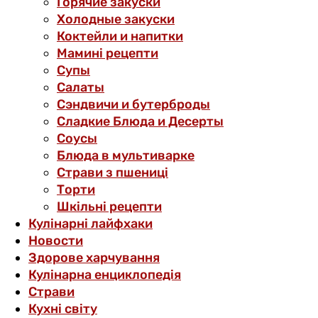
Горячие закуски
Холодные закуски
Коктейли и напитки
Мамині рецепти
Супы
Салаты
Сэндвичи и бутерброды
Сладкие Блюда и Десерты
Соусы
Блюда в мультиварке
Страви з пшениці
Торти
Шкільні рецепти
Кулінарні лайфхаки
Новости
Здорове харчування
Кулінарна енциклопедія
Страви
Кухні світу