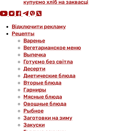
купуємо хліб на заквасці
Відключити рекламу
Рецепты
Варенье
Вегетарианское меню
Выпечка
Готуємо без світла
Десерти
Диетические блюда
Вторые блюда
Гарниры
Мясные блюда
Овощные блюда
Рыбное
Заготовки на зиму
Закуски