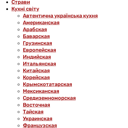
Страви
Кухні світу
Автентична українська кухня
Американская
Арабская
Баварская
Грузинская
Европейская
Индийская
Итальянская
Китайская
Корейская
Крымскотатарская
Мексиканская
Средиземноморская
Восточная
Тайская
Украинская
Французская