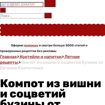
×
Оформи
подписку
и смотри больше 5000 статей и
проверенных рецептов без рекламы
Главная
>
Коктейли и напитки
>
Летние
рецепты
>
Компот из вишни и соцветий бузины от
Евгения Клопотенко
Компот из вишни
и соцветий
бузины от