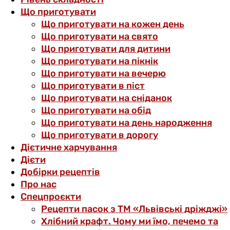
Що приготувати
Що приготувати на кожен день
Що приготувати на свято
Що приготувати для дитини
Що приготувати на пікнік
Що приготувати на вечерю
Що приготувати в піст
Що приготувати на сніданок
Що приготувати на обід
Що приготувати на день народження
Що приготувати в дорогу
Дієтичне харчування
Дієти
Добірки рецептів
Про нас
Спецпроєкти
Рецепти пасок з ТМ «Львівські дріжджі»
Хлібний крафт. Чому ми їмо, печемо та