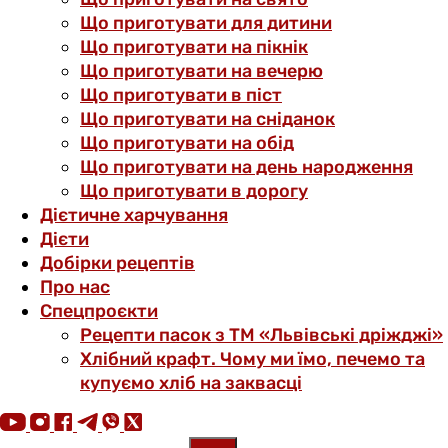
Що приготувати для дитини
Що приготувати на пікнік
Що приготувати на вечерю
Що приготувати в піст
Що приготувати на сніданок
Що приготувати на обід
Що приготувати на день народження
Що приготувати в дорогу
Дієтичне харчування
Дієти
Добірки рецептів
Про нас
Спецпроєкти
Рецепти пасок з ТМ «Львівські дріжджі»
Хлібний крафт. Чому ми їмо, печемо та
купуємо хліб на заквасці