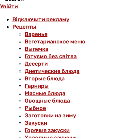
Увійти
Відключити рекламу
Рецепты
Варенье
Вегетарианское меню
Выпечка
Готуємо без світла
Десерти
Диетические блюда
Вторые блюда
Гарниры
Мясные блюда
Овощные блюда
Рыбное
Заготовки на зиму
Закуски
Горячие закуски
Холодные закуски