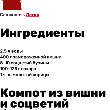
Сложность
Легко
Ингредиенты
2,5 л
воды
400 г
замороженной
вишни
8-10 соцветий
бузины
100-125 г
сахара
1 ч.
л.
молотой корицы
Компот из вишни
и соцветий