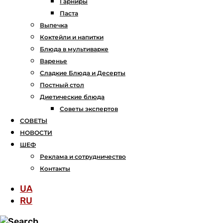
Гарниры
Паста
Выпечка
Коктейли и напитки
Блюда в мультиварке
Варенье
Сладкие Блюда и Десерты
Постный стол
Диетические блюда
Советы экспертов
СОВЕТЫ
НОВОСТИ
ШЕФ
Реклама и сотрудничество
Контакты
UA
RU