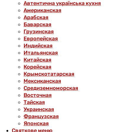
Автентична українська кухня
Американская
Арабская
Баварская
Грузинская
Европейская
Индийская
Итальянская
Китайская
Корейская
Крымскотатарская
Мексиканская
Средиземноморская
Восточная
Тайская
Украинская
Французская
Японская
Святкове меню