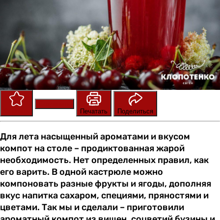
Сохранить
Оценить
Печатать
Поделиться
Для лета насыщенный ароматами и вкусом
компот на столе – продиктованная жарой
необходимость. Нет определенных правил, как
его варить. В одной кастрюле можно
компоновать разные фрукты и ягоды, дополняя
вкус напитка сахаром, специями, пряностями и
цветами. Так мы и сделали – приготовили
ароматный компот из вишен, соцветий бузины и