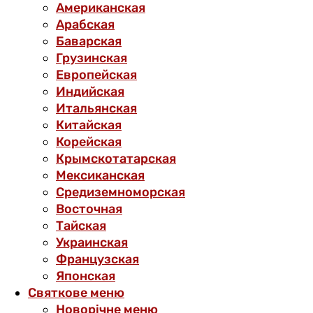
Американская
Арабская
Баварская
Грузинская
Европейская
Индийская
Итальянская
Китайская
Корейская
Крымскотатарская
Мексиканская
Средиземноморская
Восточная
Тайская
Украинская
Французская
Японская
Святкове меню
Новорічне меню