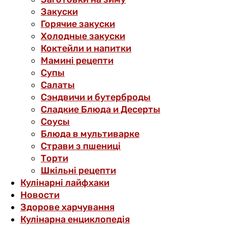
Закуски
Горячие закуски
Холодные закуски
Коктейли и напитки
Мамині рецепти
Супы
Салаты
Сэндвичи и бутерброды
Сладкие Блюда и Десерты
Соусы
Блюда в мультиварке
Страви з пшениці
Торти
Шкільні рецепти
Кулінарні лайфхаки
Новости
Здорове харчування
Кулінарна енциклопедія