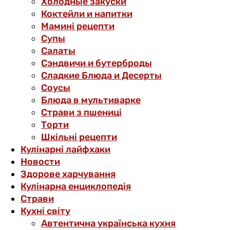
Холодные закуски
Коктейли и напитки
Мамині рецепти
Супы
Салаты
Сэндвичи и бутерброды
Сладкие Блюда и Десерты
Соусы
Блюда в мультиварке
Страви з пшениці
Торти
Шкільні рецепти
Кулінарні лайфхаки
Новости
Здорове харчування
Кулінарна енциклопедія
Страви
Кухні світу
Автентична українська кухня