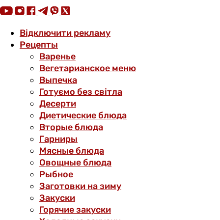
Відключити рекламу
Рецепты
Варенье
Вегетарианское меню
Выпечка
Готуємо без світла
Десерти
Диетические блюда
Вторые блюда
Гарниры
Мясные блюда
Овощные блюда
Рыбное
Заготовки на зиму
Закуски
Горячие закуски