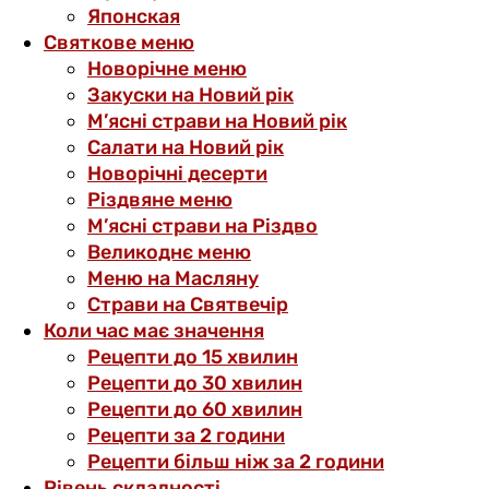
Японская
Святкове меню
Новорічне меню
Закуски на Новий рік
М’ясні страви на Новий рік
Салати на Новий рік
Новорічні десерти
Різдвяне меню
М’ясні страви на Різдво
Великоднє меню
Меню на Масляну
Страви на Святвечір
Коли час має значення
Рецепти до 15 хвилин
Рецепти до 30 хвилин
Рецепти до 60 хвилин
Рецепти за 2 години
Рецепти більш ніж за 2 години
Рівень складності