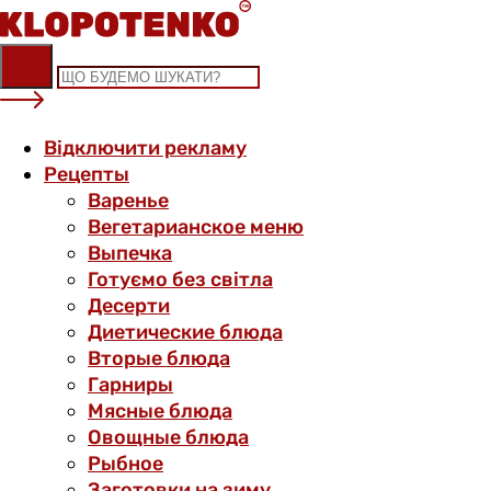
Skip
to
content
Відключити рекламу
Рецепты
Варенье
Вегетарианское меню
Выпечка
Готуємо без світла
Десерти
Диетические блюда
Вторые блюда
Гарниры
Мясные блюда
Овощные блюда
Рыбное
Заготовки на зиму