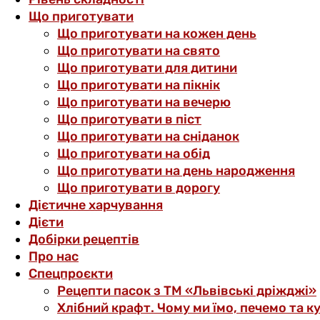
Що приготувати
Що приготувати на кожен день
Що приготувати на свято
Що приготувати для дитини
Що приготувати на пікнік
Що приготувати на вечерю
Що приготувати в піст
Що приготувати на сніданок
Що приготувати на обід
Що приготувати на день народження
Що приготувати в дорогу
Дієтичне харчування
Дієти
Добірки рецептів
Про нас
Спецпроєкти
Рецепти пасок з ТМ «Львівські дріжджі»
Хлібний крафт. Чому ми їмо, печемо та к