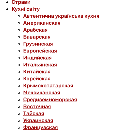
Страви
Кухні світу
Автентична українська кухня
Американская
Арабская
Баварская
Грузинская
Европейская
Индийская
Итальянская
Китайская
Корейская
Крымскотатарская
Мексиканская
Средиземноморская
Восточная
Тайская
Украинская
Французская