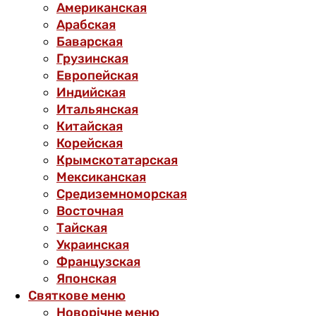
Американская
Арабская
Баварская
Грузинская
Европейская
Индийская
Итальянская
Китайская
Корейская
Крымскотатарская
Мексиканская
Средиземноморская
Восточная
Тайская
Украинская
Французская
Японская
Святкове меню
Новорічне меню