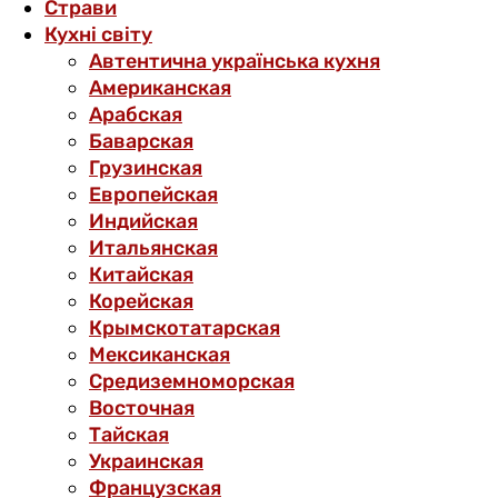
Страви
Кухні світу
Автентична українська кухня
Американская
Арабская
Баварская
Грузинская
Европейская
Индийская
Итальянская
Китайская
Корейская
Крымскотатарская
Мексиканская
Средиземноморская
Восточная
Тайская
Украинская
Французская