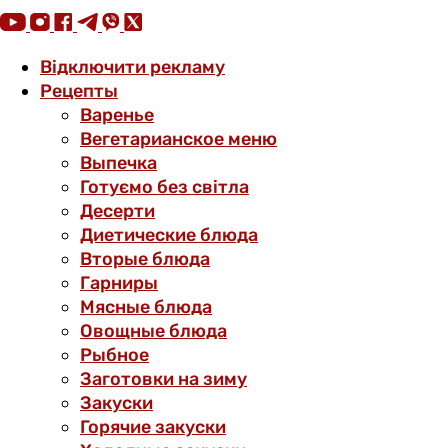
Відключити рекламу
Рецепты
Варенье
Вегетарианское меню
Выпечка
Готуємо без світла
Десерти
Диетические блюда
Вторые блюда
Гарниры
Мясные блюда
Овощные блюда
Рыбное
Заготовки на зиму
Закуски
Горячие закуски