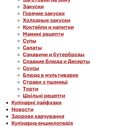
Закуски
Горячие закуски
Холодные закуски
Коктейли и напитки
Мамині рецепти
Супы
Салаты
Сэндвичи и бутерброды
Сладкие Блюда и Десерты
Соусы
Блюда в мультиварке
Страви з пшениці
Торти
Шкільні рецепти
Кулінарні лайфхаки
Новости
Здорове харчування
Кулінарна енциклопедія