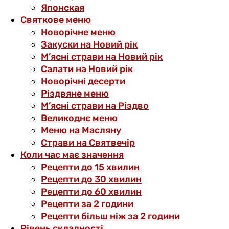
Японская
Святкове меню
Новорічне меню
Закуски на Новий рік
М’ясні страви на Новий рік
Салати на Новий рік
Новорічні десерти
Різдвяне меню
М’ясні страви на Різдво
Великоднє меню
Меню на Масляну
Страви на Святвечір
Коли час має значення
Рецепти до 15 хвилин
Рецепти до 30 хвилин
Рецепти до 60 хвилин
Рецепти за 2 години
Рецепти більш ніж за 2 години
Рівень складності