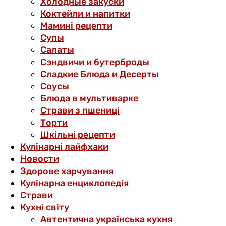
Холодные закуски
Коктейли и напитки
Мамині рецепти
Супы
Салаты
Сэндвичи и бутерброды
Сладкие Блюда и Десерты
Соусы
Блюда в мультиварке
Страви з пшениці
Торти
Шкільні рецепти
Кулінарні лайфхаки
Новости
Здорове харчування
Кулінарна енциклопедія
Страви
Кухні світу
Автентична українська кухня