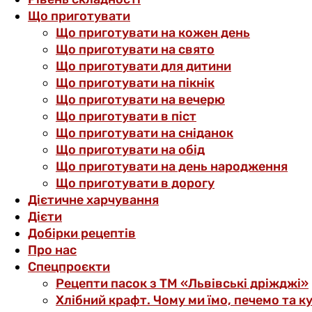
Що приготувати
Що приготувати на кожен день
Що приготувати на свято
Що приготувати для дитини
Що приготувати на пікнік
Що приготувати на вечерю
Що приготувати в піст
Що приготувати на сніданок
Що приготувати на обід
Що приготувати на день народження
Що приготувати в дорогу
Дієтичне харчування
Дієти
Добірки рецептів
Про нас
Спецпроєкти
Рецепти пасок з ТМ «Львівські дріжджі»
Хлібний крафт. Чому ми їмо, печемо та к