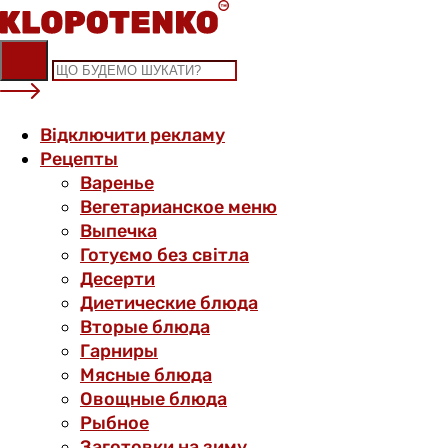
Skip
to
content
Відключити рекламу
Рецепты
Варенье
Вегетарианское меню
Выпечка
Готуємо без світла
Десерти
Диетические блюда
Вторые блюда
Гарниры
Мясные блюда
Овощные блюда
Рыбное
Заготовки на зиму