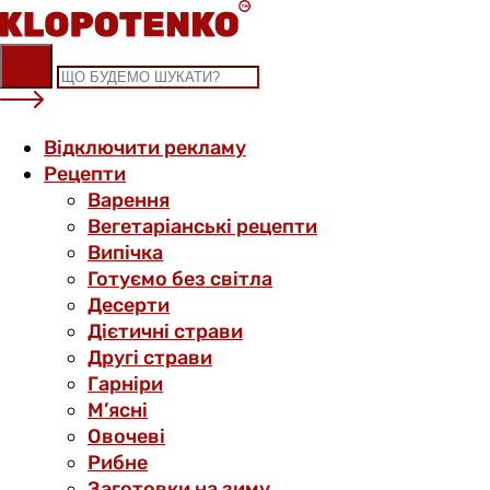
Skip
to
content
Відключити рекламу
Рецепти
Варення
Вегетаріанські рецепти
Випічка
Готуємо без світла
Десерти
Дієтичні страви
Другі страви
Гарніри
М’ясні
Овочеві
Рибне
Заготовки на зиму