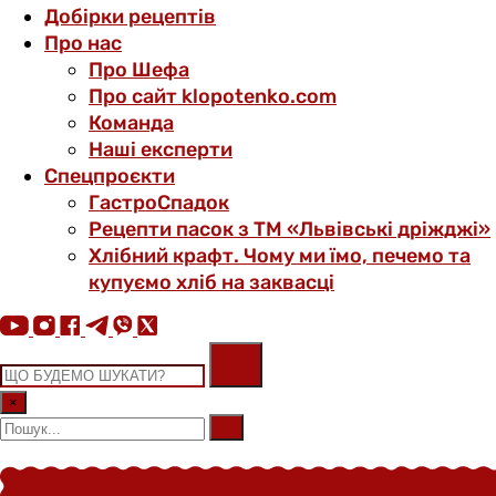
Добірки рецептів
Про нас
Про Шефа
Про сайт klopotenko.com
Команда
Наші експерти
Спецпроєкти
ГастроСпадок
Рецепти пасок з ТМ «Львівські дріжджі»
Хлібний крафт. Чому ми їмо, печемо та
купуємо хліб на заквасці
×