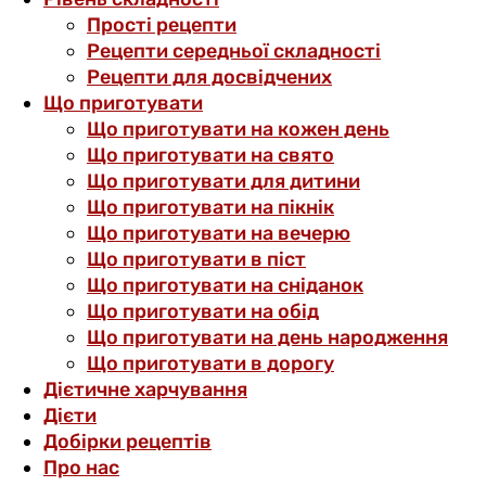
Прості рецепти
Рецепти середньої складності
Рецепти для досвідчених
Що приготувати
Що приготувати на кожен день
Що приготувати на свято
Що приготувати для дитини
Що приготувати на пікнік
Що приготувати на вечерю
Що приготувати в піст
Що приготувати на сніданок
Що приготувати на обід
Що приготувати на день народження
Що приготувати в дорогу
Дієтичне харчування
Дієти
Добірки рецептів
Про нас