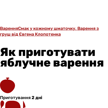
Варення
Смак у кожному шматочку. Варення з
груш від Євгена Клопотенка
Як приготувати
яблучне варення
Приготування
2 дні