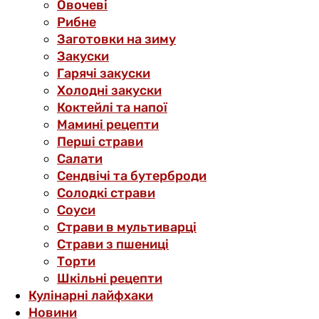
Овочеві
Рибне
Заготовки на зиму
Закуски
Гарячі закуски
Холодні закуски
Коктейлі та напої
Мамині рецепти
Перші страви
Салати
Сендвічі та бутерброди
Солодкі страви
Соуси
Страви в мультиварці
Страви з пшениці
Торти
Шкільні рецепти
Кулінарні лайфхаки
Новини