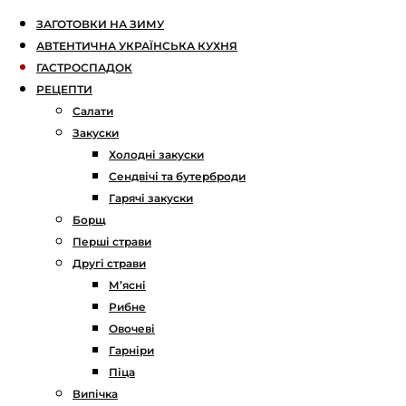
ЗАГОТОВКИ НА ЗИМУ
АВТЕНТИЧНА УКРАЇНСЬКА КУХНЯ
ГАСТРОСПАДОК
РЕЦЕПТИ
Салати
Закуски
Холодні закуски
Сендвічі та бутерброди
Гарячі закуски
Борщ
Перші страви
Другі страви
М’ясні
Рибне
Овочеві
Гарніри
Піца
Випічка