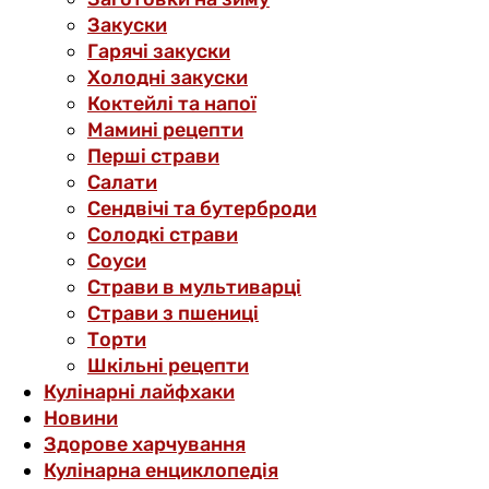
Закуски
Гарячі закуски
Холодні закуски
Коктейлі та напої
Мамині рецепти
Перші страви
Салати
Сендвічі та бутерброди
Солодкі страви
Соуси
Страви в мультиварці
Страви з пшениці
Торти
Шкільні рецепти
Кулінарні лайфхаки
Новини
Здорове харчування
Кулінарна енциклопедія