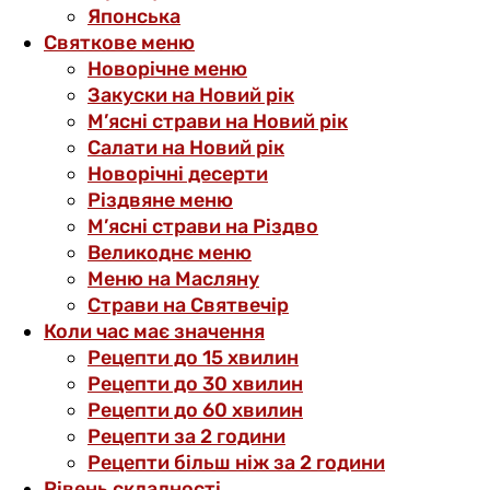
Японська
Святкове меню
Новорічне меню
Закуски на Новий рік
М’ясні страви на Новий рік
Салати на Новий рік
Новорічні десерти
Різдвяне меню
М’ясні страви на Різдво
Великоднє меню
Меню на Масляну
Страви на Святвечір
Коли час має значення
Рецепти до 15 хвилин
Рецепти до 30 хвилин
Рецепти до 60 хвилин
Рецепти за 2 години
Рецепти більш ніж за 2 години
Рівень складності