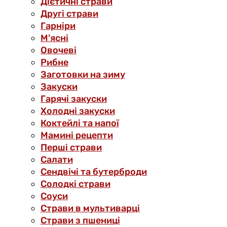
Дієтичні страви
Другі страви
Гарніри
М’ясні
Овочеві
Рибне
Заготовки на зиму
Закуски
Гарячі закуски
Холодні закуски
Коктейлі та напої
Мамині рецепти
Перші страви
Салати
Сендвічі та бутерброди
Солодкі страви
Соуси
Страви в мультиварці
Страви з пшениці