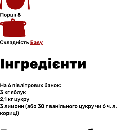
Порції
5
Складність
Easy
Інгредієнти
На 6 півлітрових банок:
3 кг
яблук
2,1 кг
цукру
3 лимони
(або
30 г ванільного цукру чи 6 ч. л.
кориці)