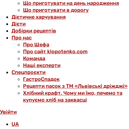
Що приготувати на день народження
Що приготувати в дорогу
Дієтичне харчування
Дієти
Добірки рецептів
Про нас
Про Шефа
Про сайт klopotenko.com
Команда
Наші експерти
Спецпроєкти
ГастроСпадок
Рецепти пасок з ТМ «Львівські дріжджі»
Хлібний крафт. Чому ми їмо, печемо та
купуємо хліб на заквасці
Увійти
UA