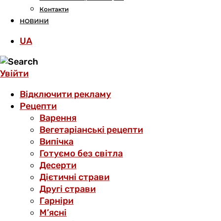
Контакти
НОВИНИ
UA
Увійти
Відключити рекламу
Рецепти
Варення
Вегетаріанські рецепти
Випічка
Готуємо без світла
Десерти
Дієтичні страви
Другі страви
Гарніри
М’ясні