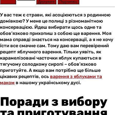
Оцінити
Друкувати
Поділитись
У вас теж є страви, які асоціюються з родинною
домівкою? У мене це полиці з різноманітною
консервацією. Йдеш вибирати щось одне та
обов’язково прихопиш з собою ще варення. Моя
мама справді знається на консервації, а я не хочу
їсти все смачне сам. Тому даю вам перевірений
рецепт яблучного варення. Тільки уявіть, як
карамелізовані часточки яблук купаються в
тягучому солодкому сиропі – обов’язково
приготуйте. А якщо вам потрібно ще більше
цікавих рецептів, ось
варення з яблуками та
маком
в нашому українському дусі.
Поради з вибору
та приготування