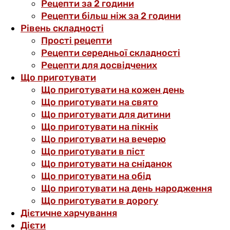
Рецепти за 2 години
Рецепти більш ніж за 2 години
Рівень складності
Прості рецепти
Рецепти середньої складності
Рецепти для досвідчених
Що приготувати
Що приготувати на кожен день
Що приготувати на свято
Що приготувати для дитини
Що приготувати на пікнік
Що приготувати на вечерю
Що приготувати в піст
Що приготувати на сніданок
Що приготувати на обід
Що приготувати на день народження
Що приготувати в дорогу
Дієтичне харчування
Дієти