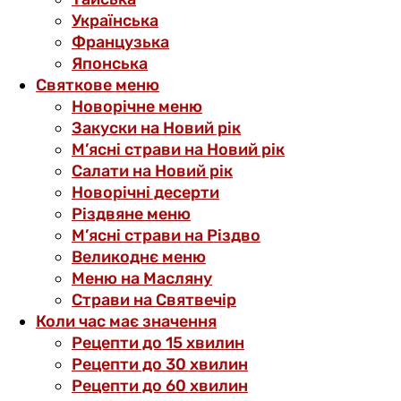
Українська
Французька
Японська
Святкове меню
Новорічне меню
Закуски на Новий рік
М’ясні страви на Новий рік
Салати на Новий рік
Новорічні десерти
Різдвяне меню
М’ясні страви на Різдво
Великоднє меню
Меню на Масляну
Страви на Святвечір
Коли час має значення
Рецепти до 15 хвилин
Рецепти до 30 хвилин
Рецепти до 60 хвилин