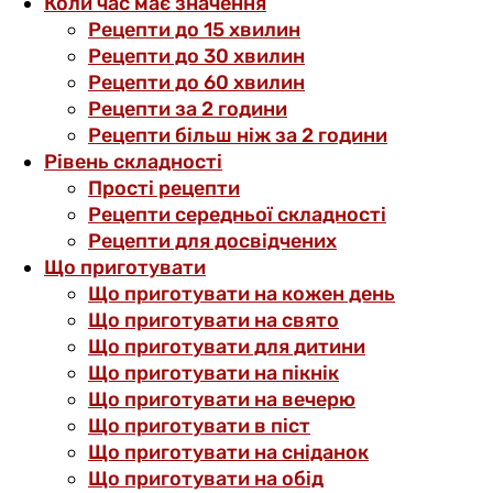
Коли час має значення
Рецепти до 15 хвилин
Рецепти до 30 хвилин
Рецепти до 60 хвилин
Рецепти за 2 години
Рецепти більш ніж за 2 години
Рівень складності
Прості рецепти
Рецепти середньої складності
Рецепти для досвідчених
Що приготувати
Що приготувати на кожен день
Що приготувати на свято
Що приготувати для дитини
Що приготувати на пікнік
Що приготувати на вечерю
Що приготувати в піст
Що приготувати на сніданок
Що приготувати на обід