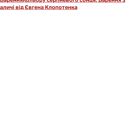
аличі від Євгена Клопотенка