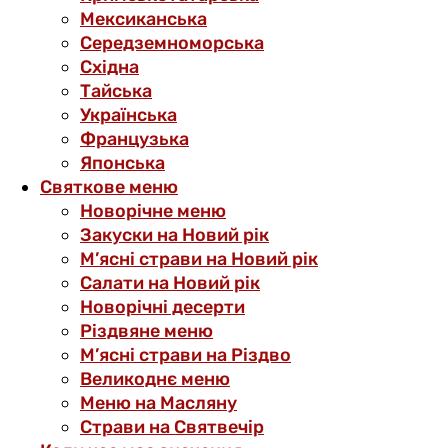
Мексиканська
Середземноморська
Східна
Тайська
Українська
Французька
Японська
Святкове меню
Новорічне меню
Закуски на Новий рік
М’ясні страви на Новий рік
Салати на Новий рік
Новорічні десерти
Різдвяне меню
М’ясні страви на Різдво
Великоднє меню
Меню на Масляну
Страви на Святвечір