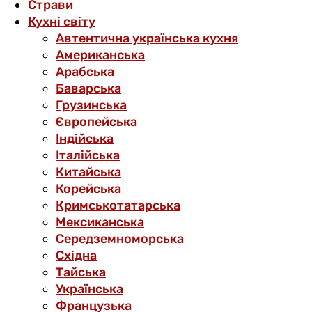
Страви
Кухні світу
Автентична українська кухня
Американська
Арабська
Баварська
Грузинська
Європейська
Індійська
Італійська
Китайська
Корейська
Кримськотатарська
Мексиканська
Середземноморська
Східна
Тайська
Українська
Французька