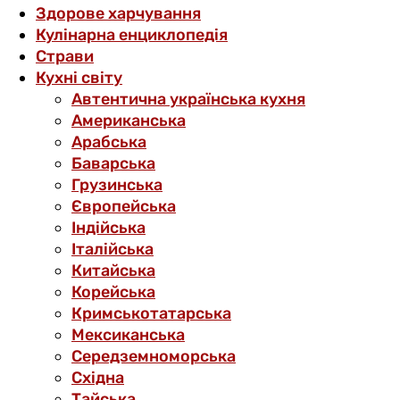
Здорове харчування
Кулінарна енциклопедія
Страви
Кухні світу
Автентична українська кухня
Американська
Арабська
Баварська
Грузинська
Європейська
Індійська
Італійська
Китайська
Корейська
Кримськотатарська
Мексиканська
Середземноморська
Східна
Тайська