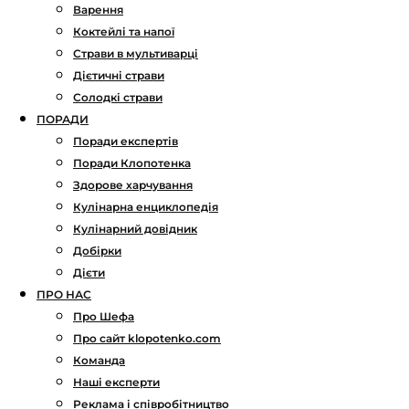
Варення
Коктейлі та напої
Страви в мультиварці
Дієтичні страви
Солодкі страви
ПОРАДИ
Поради експертів
Поради Клопотенка
Здорове харчування
Кулінарна енциклопедія
Кулінарний довідник
Добірки
Дієти
ПРО НАС
Про Шефа
Про сайт klopotenko.com
Команда
Наші експерти
Реклама і співробітництво