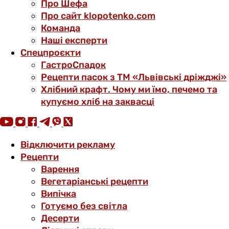
Про Шефа
Про сайт klopotenko.com
Команда
Наші експерти
Спецпроєкти
ГастроСпадок
Рецепти пасок з ТМ «Львівські дріжджі»
Хлібний крафт. Чому ми їмо, печемо та
купуємо хліб на заквасці
Відключити рекламу
Рецепти
Варення
Вегетаріанські рецепти
Випічка
Готуємо без світла
Десерти