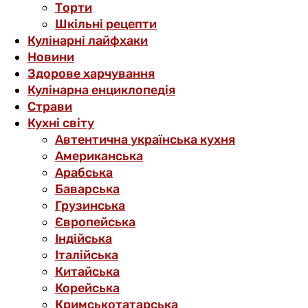
Торти
Шкільні рецепти
Кулінарні лайфхаки
Новини
Здорове харчування
Кулінарна енциклопедія
Страви
Кухні світу
Автентична українська кухня
Американська
Арабська
Баварська
Грузинська
Європейська
Індійська
Італійська
Китайська
Корейська
Кримськотатарська