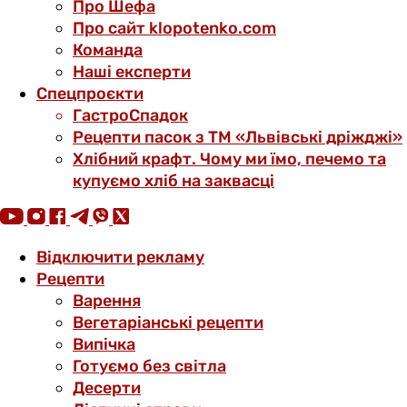
Про Шефа
Про сайт klopotenko.com
Команда
Наші експерти
Спецпроєкти
ГастроСпадок
Рецепти пасок з ТМ «Львівські дріжджі»
Хлібний крафт. Чому ми їмо, печемо та
купуємо хліб на заквасці
Відключити рекламу
Рецепти
Варення
Вегетаріанські рецепти
Випічка
Готуємо без світла
Десерти