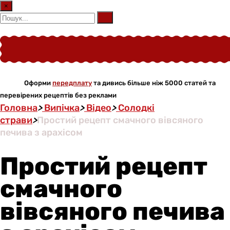
×
Оформи
передплату
та дивись більше ніж 5000 статей та
перевірених рецептів без реклами
Головна
>
Випічка
>
Відео
>
Солодкі
страви
>
Простий рецепт смачного вівсяного
печива з арахісом
Простий рецепт
смачного
вівсяного печива