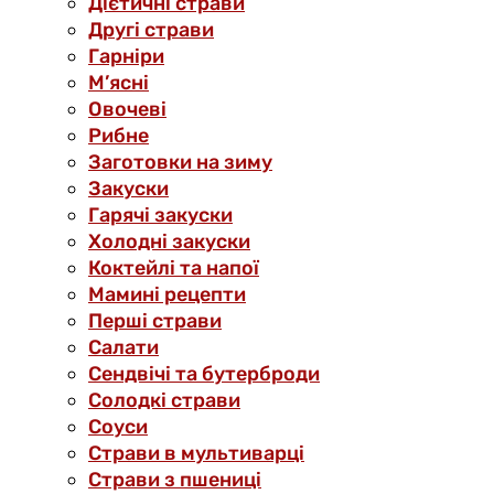
Дієтичні страви
Другі страви
Гарніри
М’ясні
Овочеві
Рибне
Заготовки на зиму
Закуски
Гарячі закуски
Холодні закуски
Коктейлі та напої
Мамині рецепти
Перші страви
Салати
Сендвічі та бутерброди
Солодкі страви
Соуси
Страви в мультиварці
Страви з пшениці