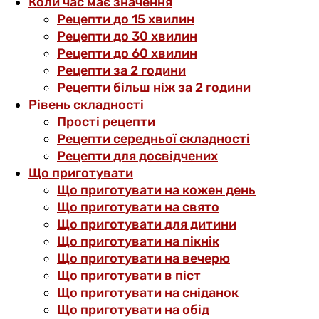
Коли час має значення
Рецепти до 15 хвилин
Рецепти до 30 хвилин
Рецепти до 60 хвилин
Рецепти за 2 години
Рецепти більш ніж за 2 години
Рівень складності
Прості рецепти
Рецепти середньої складності
Рецепти для досвідчених
Що приготувати
Що приготувати на кожен день
Що приготувати на свято
Що приготувати для дитини
Що приготувати на пікнік
Що приготувати на вечерю
Що приготувати в піст
Що приготувати на сніданок
Що приготувати на обід