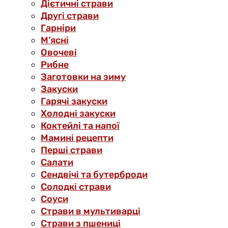
Дієтичні страви
Другі страви
Гарніри
М’ясні
Овочеві
Рибне
Заготовки на зиму
Закуски
Гарячі закуски
Холодні закуски
Коктейлі та напої
Мамині рецепти
Перші страви
Салати
Сендвічі та бутерброди
Солодкі страви
Соуси
Страви в мультиварці
Страви з пшениці