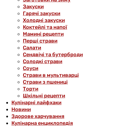
Закуски
Гарячі закуски
Холодні закуски
Коктейлі та напої
Мамині рецепти
Перші страви
Салати
Сендвічі та бутерброди
Солодкі страви
Соуси
Страви в мультиварці
Страви з пшениці
Торти
Шкільні рецепти
Кулінарні лайфхаки
Новини
Здорове харчування
Кулінарна енциклопедія