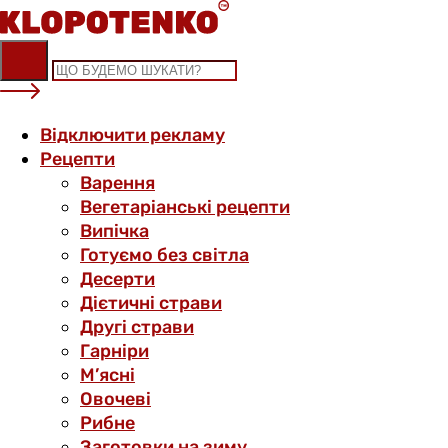
Skip
to
content
Відключити рекламу
Рецепти
Варення
Вегетаріанські рецепти
Випічка
Готуємо без світла
Десерти
Дієтичні страви
Другі страви
Гарніри
М’ясні
Овочеві
Рибне
Заготовки на зиму