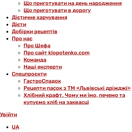
Що приготувати на день народження
Що приготувати в дорогу
Дієтичне харчування
Дієти
Добірки рецептів
Про нас
Про Шефа
Про сайт klopotenko.com
Команда
Наші експерти
Спецпроєкти
ГастроСпадок
Рецепти пасок з ТМ «Львівські дріжджі»
Хлібний крафт. Чому ми їмо, печемо та
купуємо хліб на заквасці
Увійти
UA