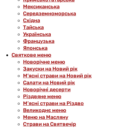
Мексиканська
Середземноморська
Східна
Тайська
Українська
Французька
Японська
Святкове меню
Новорічне меню
Закуски на Новий рік
М’ясні страви на Новий рік
Салати на Новий рік
Новорічні десерти
Різдвяне меню
М’ясні страви на Різдво
Великоднє меню
Меню на Масляну
Страви на Святвечір