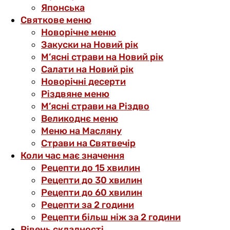
Японська
Святкове меню
Новорічне меню
Закуски на Новий рік
М’ясні страви на Новий рік
Салати на Новий рік
Новорічні десерти
Різдвяне меню
М’ясні страви на Різдво
Великоднє меню
Меню на Масляну
Страви на Святвечір
Коли час має значення
Рецепти до 15 хвилин
Рецепти до 30 хвилин
Рецепти до 60 хвилин
Рецепти за 2 години
Рецепти більш ніж за 2 години
Рівень складності