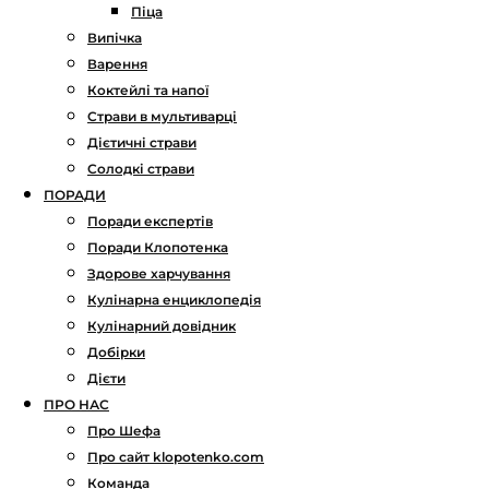
Піца
Випічка
Варення
Коктейлі та напої
Страви в мультиварці
Дієтичні страви
Солодкі страви
ПОРАДИ
Поради експертів
Поради Клопотенка
Здорове харчування
Кулінарна енциклопедія
Кулінарний довідник
Добірки
Дієти
ПРО НАС
Про Шефа
Про сайт klopotenko.com
Команда