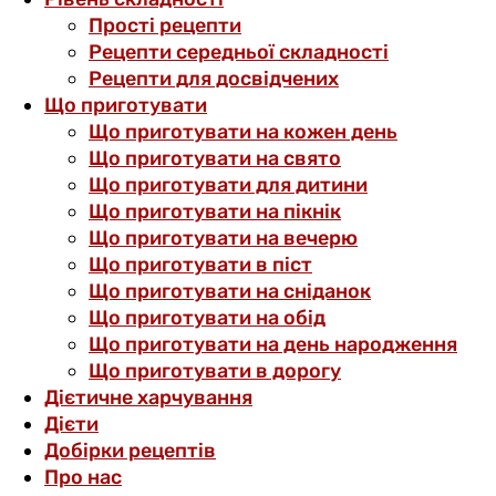
Прості рецепти
Рецепти середньої складності
Рецепти для досвідчених
Що приготувати
Що приготувати на кожен день
Що приготувати на свято
Що приготувати для дитини
Що приготувати на пікнік
Що приготувати на вечерю
Що приготувати в піст
Що приготувати на сніданок
Що приготувати на обід
Що приготувати на день народження
Що приготувати в дорогу
Дієтичне харчування
Дієти
Добірки рецептів
Про нас