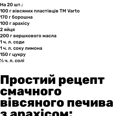
На 20 шт.:
100 г
вівсяних
пластівців ТМ Varto
170 г
борошна
100 г
арахісу
2 яйця
200 г
вершкового
масла
1 ч.
л.
соди
1 ч.
л.
соку лимона
150 г
цукру
½ ч.
л.
солі
Простий рецепт
смачного
вівсяного печива
з арахісом: