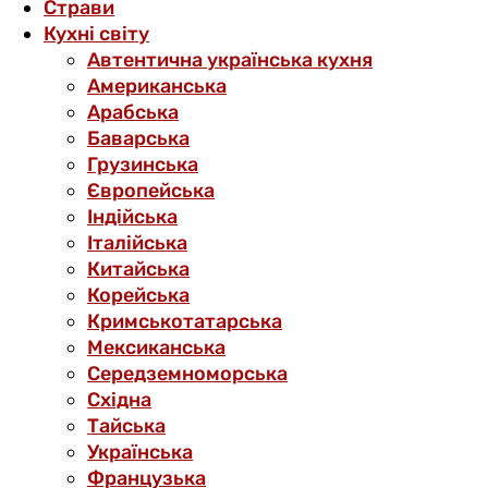
Страви
Кухні світу
Автентична українська кухня
Американська
Арабська
Баварська
Грузинська
Європейська
Індійська
Італійська
Китайська
Корейська
Кримськотатарська
Мексиканська
Середземноморська
Східна
Тайська
Українська
Французька