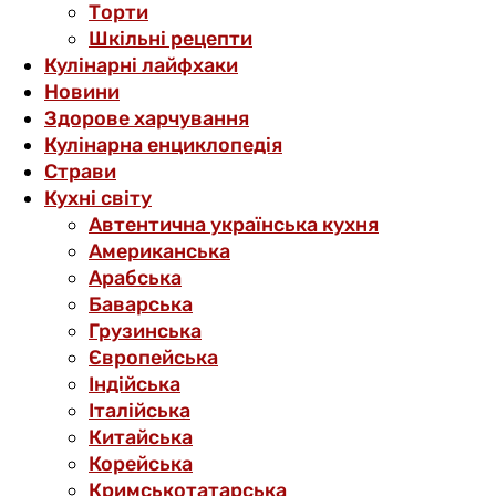
Торти
Шкільні рецепти
Кулінарні лайфхаки
Новини
Здорове харчування
Кулінарна енциклопедія
Страви
Кухні світу
Автентична українська кухня
Американська
Арабська
Баварська
Грузинська
Європейська
Індійська
Італійська
Китайська
Корейська
Кримськотатарська