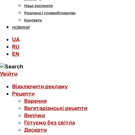
Наші експерти
Реклама і співробітництво
Контакти
НОВИНИ
UA
RU
EN
Увійти
Відключити рекламу
Рецепти
Варення
Вегетаріанські рецепти
Випічка
Готуємо без світла
Десерти