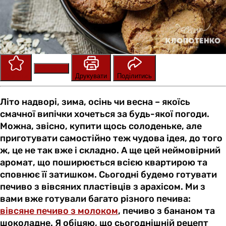
Зберегти
Оцінити
Друкувати
Поділитись
Літо надворі, зима, осінь чи весна – якоїсь
смачної випічки хочеться за будь-якої погоди.
Можна, звісно, купити щось солоденьке, але
приготувати самостійно теж чудова ідея, до того
ж, це не так вже і складно. А ще цей неймовірний
аромат, що поширюється всією квартирою та
сповнює її затишком. Сьогодні будемо готувати
печиво з вівсяних пластівців з арахісом. Ми з
вами вже готували багато різного печива:
вівсяне печиво з молоком
, печиво з бананом та
шоколадне. Я обіцяю, що сьогоднішній рецепт