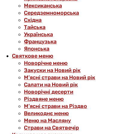
Мексиканська
Середземноморська
Східна
Тайська
Українська
Французька
Японська
Святкове меню
Новорічне меню
Закуски на Новий рік
М’ясні страви на Новий рік
Салати на Новий рік
Новорічні десерти
Різдвяне меню
М’ясні страви на Різдво
Великоднє меню
Меню на Масляну
Страви на Святвечір