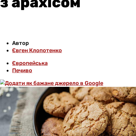
з арахісом
Автор
Євген Клопотенко
Європейська
Печиво