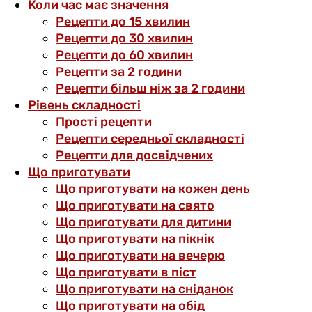
Коли час має значення
Рецепти до 15 хвилин
Рецепти до 30 хвилин
Рецепти до 60 хвилин
Рецепти за 2 години
Рецепти більш ніж за 2 години
Рівень складності
Прості рецепти
Рецепти середньої складності
Рецепти для досвідчених
Що приготувати
Що приготувати на кожен день
Що приготувати на свято
Що приготувати для дитини
Що приготувати на пікнік
Що приготувати на вечерю
Що приготувати в піст
Що приготувати на сніданок
Що приготувати на обід