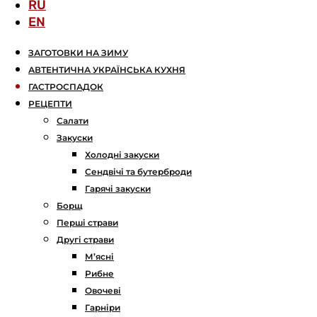
RU
EN
ЗАГОТОВКИ НА ЗИМУ
АВТЕНТИЧНА УКРАЇНСЬКА КУХНЯ
ГАСТРОСПАДОК
РЕЦЕПТИ
Салати
Закуски
Холодні закуски
Сендвічі та бутерброди
Гарячі закуски
Борщ
Перші страви
Другі страви
М’ясні
Рибне
Овочеві
Гарніри