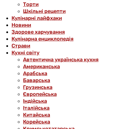
Торти
Шкільні рецепти
Кулінарні лайфхаки
Новини
Здорове харчування
Кулінарна енциклопедія
Страви
Кухні світу
Автентична українська кухня
Американська
Арабська
Баварська
Грузинська
Європейська
Індійська
Італійська
Китайська
Корейська
Кримськотатарська