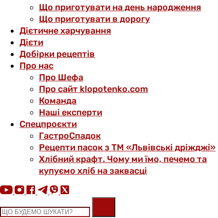
Що приготувати на день народження
Що приготувати в дорогу
Дієтичне харчування
Дієти
Добірки рецептів
Про нас
Про Шефа
Про сайт klopotenko.com
Команда
Наші експерти
Спецпроєкти
ГастроСпадок
Рецепти пасок з ТМ «Львівські дріжджі»
Хлібний крафт. Чому ми їмо, печемо та
купуємо хліб на заквасці