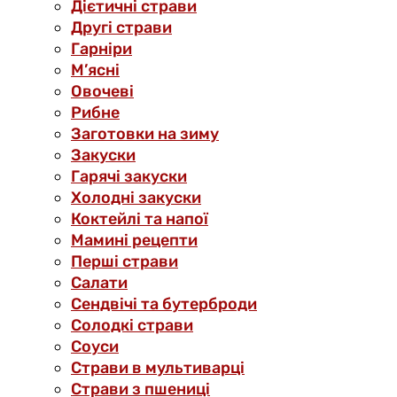
Дієтичні страви
Другі страви
Гарніри
М’ясні
Овочеві
Рибне
Заготовки на зиму
Закуски
Гарячі закуски
Холодні закуски
Коктейлі та напої
Мамині рецепти
Перші страви
Салати
Сендвічі та бутерброди
Солодкі страви
Соуси
Страви в мультиварці
Страви з пшениці