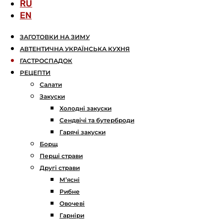
RU
EN
ЗАГОТОВКИ НА ЗИМУ
АВТЕНТИЧНА УКРАЇНСЬКА КУХНЯ
ГАСТРОСПАДОК
РЕЦЕПТИ
Салати
Закуски
Холодні закуски
Сендвічі та бутерброди
Гарячі закуски
Борщ
Перші страви
Другі страви
М’ясні
Рибне
Овочеві
Гарніри