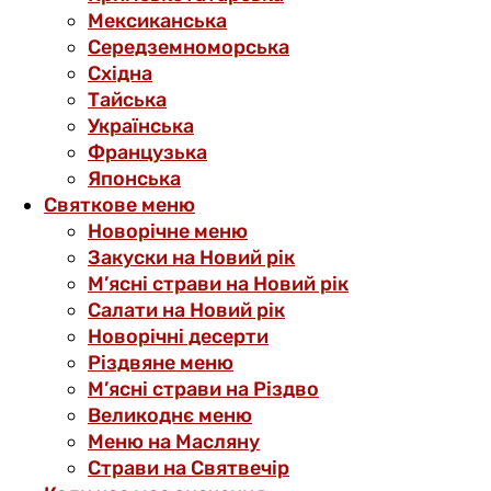
Мексиканська
Середземноморська
Східна
Тайська
Українська
Французька
Японська
Святкове меню
Новорічне меню
Закуски на Новий рік
М’ясні страви на Новий рік
Салати на Новий рік
Новорічні десерти
Різдвяне меню
М’ясні страви на Різдво
Великоднє меню
Меню на Масляну
Страви на Святвечір