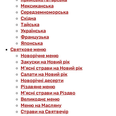
Мексиканська
Середземноморська
Східна
Тайська
Українська
Французька
Японська
Святкове меню
Новорічне меню
Закуски на Новий рік
М’ясні страви на Новий рік
Салати на Новий рік
Новорічні десерти
Різдвяне меню
М’ясні страви на Різдво
Великоднє меню
Меню на Масляну
Страви на Святвечір