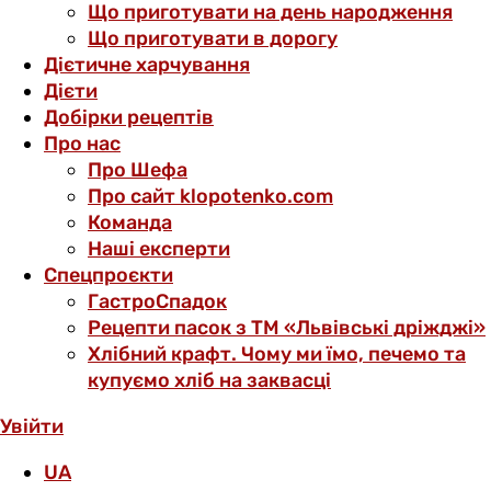
Що приготувати на день народження
Що приготувати в дорогу
Дієтичне харчування
Дієти
Добірки рецептів
Про нас
Про Шефа
Про сайт klopotenko.com
Команда
Наші експерти
Спецпроєкти
ГастроСпадок
Рецепти пасок з ТМ «Львівські дріжджі»
Хлібний крафт. Чому ми їмо, печемо та
купуємо хліб на заквасці
Увійти
UA