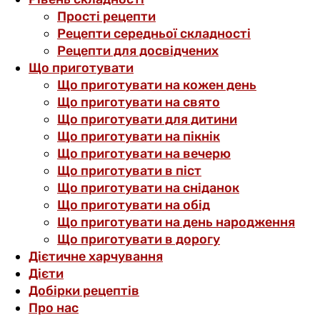
Прості рецепти
Рецепти середньої складності
Рецепти для досвідчених
Що приготувати
Що приготувати на кожен день
Що приготувати на свято
Що приготувати для дитини
Що приготувати на пікнік
Що приготувати на вечерю
Що приготувати в піст
Що приготувати на сніданок
Що приготувати на обід
Що приготувати на день народження
Що приготувати в дорогу
Дієтичне харчування
Дієти
Добірки рецептів
Про нас