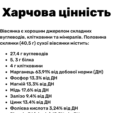
Харчова цінність
Вівсянка є хорошим джерелом складних
вуглеводів, клітковини та мінералів. Половина
склянки (40,5 г) сухої вівсянки містить:
27,4 г вуглеводів
5, 3 г білка
4 г клітковини
Марганець 63,91% від добової норми (ДН)
Фосфор 13,3% від ДН
Магній 13,3% від ДН
Мідь 17,6% від ДН
Залізо 9,4% від ДН
Цинк 13,4% від ДН
Фолієва кислота 3,24% від ДН