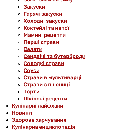
Закуски
Гарячі закуски
Холодні закуски
Коктейлі та напої
Мамині рецепти
Перші страви
Салати
Сендвічі та бутерброди
Солодкі страви
Соуси
Страви в мультиварці
Страви з пшениці
Торти
Шкільні рецепти
Кулінарні лайфхаки
Новини
Здорове харчування
Кулінарна енциклопедія