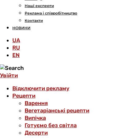
Наші експерти
Реклама і співробітництво
Контакти
НОВИНИ
UA
RU
EN
Увійти
Відключити рекламу
Рецепти
Варення
Вегетаріанські рецепти
Випічка
Готуємо без світла
Десерти