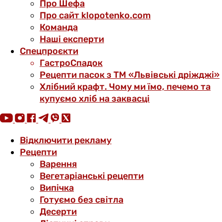
Про Шефа
Про сайт klopotenko.com
Команда
Наші експерти
Спецпроєкти
ГастроСпадок
Рецепти пасок з ТМ «Львівські дріжджі»
Хлібний крафт. Чому ми їмо, печемо та
купуємо хліб на заквасці
Відключити рекламу
Рецепти
Варення
Вегетаріанські рецепти
Випічка
Готуємо без світла
Десерти