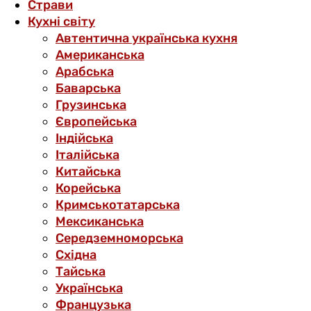
Страви
Кухні світу
Автентична українська кухня
Американська
Арабська
Баварська
Грузинська
Європейська
Індійська
Італійська
Китайська
Корейська
Кримськотатарська
Мексиканська
Середземноморська
Східна
Тайська
Українська
Французька