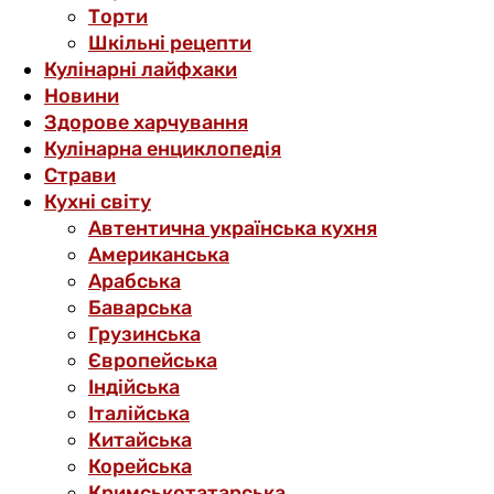
Торти
Шкільні рецепти
Кулінарні лайфхаки
Новини
Здорове харчування
Кулінарна енциклопедія
Страви
Кухні світу
Автентична українська кухня
Американська
Арабська
Баварська
Грузинська
Європейська
Індійська
Італійська
Китайська
Корейська
Кримськотатарська