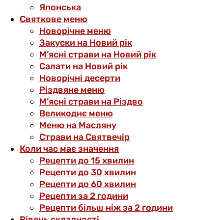
Японська
Святкове меню
Новорічне меню
Закуски на Новий рік
М’ясні страви на Новий рік
Салати на Новий рік
Новорічні десерти
Різдвяне меню
М’ясні страви на Різдво
Великоднє меню
Меню на Масляну
Страви на Святвечір
Коли час має значення
Рецепти до 15 хвилин
Рецепти до 30 хвилин
Рецепти до 60 хвилин
Рецепти за 2 години
Рецепти більш ніж за 2 години
Рівень складності