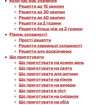
Коли час має значення
Рецепти до 15 хвилин
Рецепти до 30 хвилин
Рецепти до 60 хвилин
Рецепти за 2 години
Рецепти більш ніж за 2 години
Рівень складності
Прості рецепти
Рецепти середньої складності
Рецепти для досвідчених
Що приготувати
Що приготувати на кожен день
Що приготувати на свято
Що приготувати для дитини
Що приготувати на пікнік
Що приготувати на вечерю
Що приготувати в піст
Що приготувати на сніданок
Що приготувати на обід