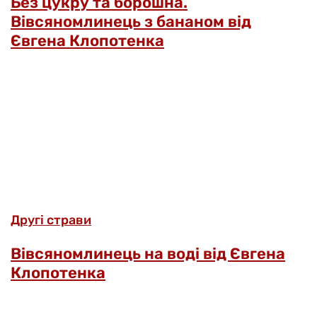
Без цукру та борошна.
Вівсяномлинець з бананом від
Євгена Клопотенка
Другі страви
Вівсяномлинець на воді від Євгена
Клопотенка