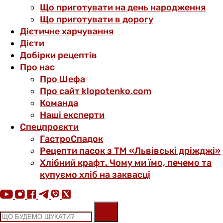
Що приготувати на день народження
Що приготувати в дорогу
Дієтичне харчування
Дієти
Добірки рецептів
Про нас
Про Шефа
Про сайт klopotenko.com
Команда
Наші експерти
Спецпроєкти
ГастроСпадок
Рецепти пасок з ТМ «Львівські дріжджі»
Хлібний крафт. Чому ми їмо, печемо та
купуємо хліб на заквасці