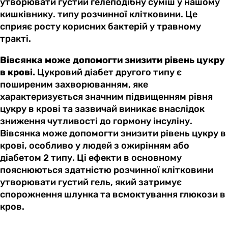
утворювати густий гелеподібну суміш у нашому
кишківнику. типу розчинної клітковини. Це
сприяє росту корисних бактерій у травному
тракті.
Вівсянка може допомогти знизити рівень цукру
в крові.
Цукровий діабет другого типу є
поширеним захворюванням, яке
характеризується значним підвищенням рівня
цукру в крові та зазвичай виникає внаслідок
зниження чутливості до гормону інсуліну.
Вівсянка може допомогти знизити рівень цукру в
крові, особливо у людей з ожирінням або
діабетом 2 типу. Ці ефекти в основному
пояснюються здатністю розчинної клітковини
утворювати густий гель, який затримує
спорожнення шлунка та всмоктування глюкози в
кров.