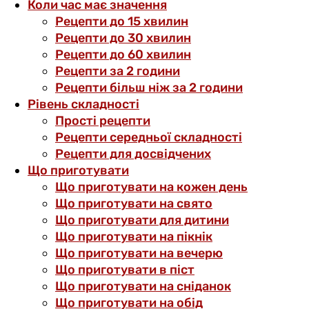
Коли час має значення
Рецепти до 15 хвилин
Рецепти до 30 хвилин
Рецепти до 60 хвилин
Рецепти за 2 години
Рецепти більш ніж за 2 години
Рівень складності
Прості рецепти
Рецепти середньої складності
Рецепти для досвідчених
Що приготувати
Що приготувати на кожен день
Що приготувати на свято
Що приготувати для дитини
Що приготувати на пікнік
Що приготувати на вечерю
Що приготувати в піст
Що приготувати на сніданок
Що приготувати на обід