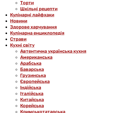
Торти
Шкільні рецепти
Кулінарні лайфхаки
Новини
Здорове харчування
Кулінарна енциклопедія
Страви
Кухні світу
Автентична українська кухня
Американська
Арабська
Баварська
Грузинська
Європейська
Індійська
Італійська
Китайська
Корейська
Кримськотатарська