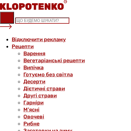
Skip
to
content
Відключити рекламу
Рецепти
Варення
Вегетаріанські рецепти
Випічка
Готуємо без світла
Десерти
Дієтичні страви
Другі страви
Гарніри
М’ясні
Овочеві
Рибне
Заготовки на зиму