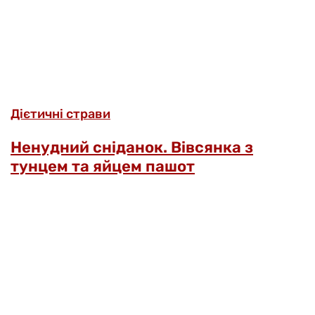
Дієтичні страви
Ненудний сніданок. Вівсянка з
тунцем та яйцем пашот