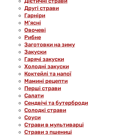
Дієтичні страви
Другі страви
Гарніри
М’ясні
Овочеві
Рибне
Заготовки на зиму
Закуски
Гарячі закуски
Холодні закуски
Коктейлі та напої
Мамині рецепти
Перші страви
Салати
Сендвічі та бутерброди
Солодкі страви
Соуси
Страви в мультиварці
Страви з пшениці