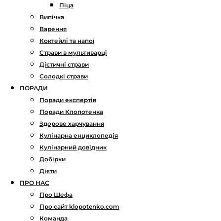
Піца
Випічка
Варення
Коктейлі та напої
Страви в мультиварці
Дієтичні страви
Солодкі страви
ПОРАДИ
Поради експертів
Поради Клопотенка
Здорове харчування
Кулінарна енциклопедія
Кулінарний довідник
Добірки
Дієти
ПРО НАС
Про Шефа
Про сайт klopotenko.com
Команда